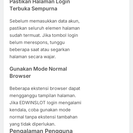
Pastikan Halaman Login
Terbuka Sempurna
Sebelum memasukkan data akun,
pastikan seluruh elemen halaman
sudah termuat. Jika tombol login
belum merespons, tunggu
beberapa saat atau segarkan
halaman secara wajar.
Gunakan Mode Normal
Browser
Beberapa ekstensi browser dapat
mengganggu tampilan halaman.
Jika EDWINSLOT login mengalami
kendala, coba gunakan mode
normal tanpa ekstensi tambahan
yang tidak diperlukan.
Pengalaman Pengguna