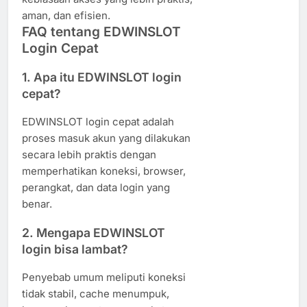
aman, dan efisien.
FAQ tentang EDWINSLOT
Login Cepat
1. Apa itu EDWINSLOT login
cepat?
EDWINSLOT login cepat adalah
proses masuk akun yang dilakukan
secara lebih praktis dengan
memperhatikan koneksi, browser,
perangkat, dan data login yang
benar.
2. Mengapa EDWINSLOT
login bisa lambat?
Penyebab umum meliputi koneksi
tidak stabil, cache menumpuk,