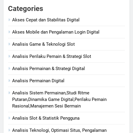
Categories
Akses Cepat dan Stabilitas Digital
Akses Mobile dan Pengalaman Login Digital
Analisis Game & Teknologi Slot
Analisis Perilaku Pemain & Strategi Slot
Analisis Permainan & Strategi Digital
Analisis Permainan Digital
Analisis Sistem Permainan,Studi Ritme
Putaran,Dinamika Game Digital,Perilaku Pemain
Rasional,Manajemen Sesi Bermain
Analisis Slot & Statistik Pengguna
Analisis Teknologi, Optimasi Situs, Pengalaman