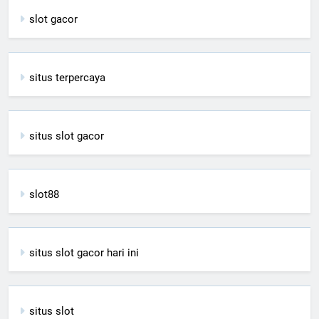
slot gacor
situs terpercaya
situs slot gacor
slot88
situs slot gacor hari ini
situs slot