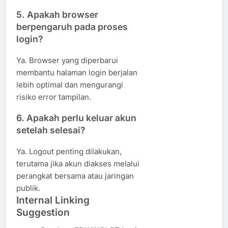
5. Apakah browser
berpengaruh pada proses
login?
Ya. Browser yang diperbarui
membantu halaman login berjalan
lebih optimal dan mengurangi
risiko error tampilan.
6. Apakah perlu keluar akun
setelah selesai?
Ya. Logout penting dilakukan,
terutama jika akun diakses melalui
perangkat bersama atau jaringan
publik.
Internal Linking
Suggestion