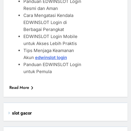
Panduan EDWINSLOT Login
Resmi dan Aman
Cara Mengatasi Kendala
EDWINSLOT Login di
Berbagai Perangkat
EDWINSLOT Login Mobile
untuk Akses Lebih Praktis
Tips Menjaga Keamanan
Akun
edwinslot login
Panduan EDWINSLOT Login
untuk Pemula
Read More
slot gacor