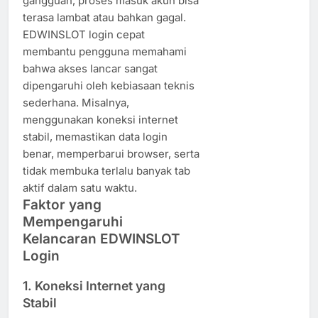
gangguan, proses masuk akun bisa
terasa lambat atau bahkan gagal.
EDWINSLOT login cepat
membantu pengguna memahami
bahwa akses lancar sangat
dipengaruhi oleh kebiasaan teknis
sederhana. Misalnya,
menggunakan koneksi internet
stabil, memastikan data login
benar, memperbarui browser, serta
tidak membuka terlalu banyak tab
aktif dalam satu waktu.
Faktor yang
Mempengaruhi
Kelancaran EDWINSLOT
Login
1. Koneksi Internet yang
Stabil