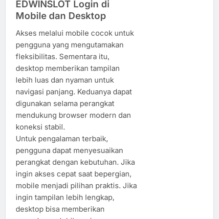
EDWINSLOT Login di
Mobile dan Desktop
Akses melalui mobile cocok untuk
pengguna yang mengutamakan
fleksibilitas. Sementara itu,
desktop memberikan tampilan
lebih luas dan nyaman untuk
navigasi panjang. Keduanya dapat
digunakan selama perangkat
mendukung browser modern dan
koneksi stabil.
Untuk pengalaman terbaik,
pengguna dapat menyesuaikan
perangkat dengan kebutuhan. Jika
ingin akses cepat saat bepergian,
mobile menjadi pilihan praktis. Jika
ingin tampilan lebih lengkap,
desktop bisa memberikan