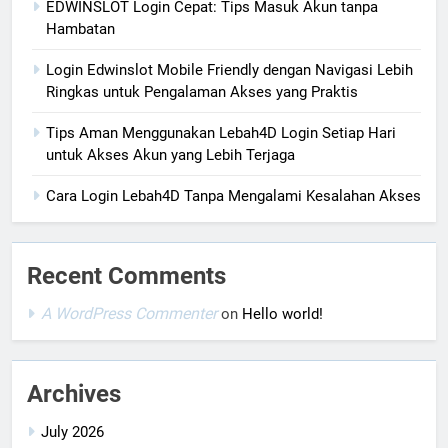
EDWINSLOT Login Cepat: Tips Masuk Akun tanpa
Hambatan
Login Edwinslot Mobile Friendly dengan Navigasi Lebih
Ringkas untuk Pengalaman Akses yang Praktis
Tips Aman Menggunakan Lebah4D Login Setiap Hari
untuk Akses Akun yang Lebih Terjaga
Cara Login Lebah4D Tanpa Mengalami Kesalahan Akses
Recent Comments
A WordPress Commenter
on
Hello world!
Archives
July 2026