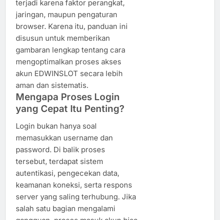
terjadi karena faktor perangkat,
jaringan, maupun pengaturan
browser. Karena itu, panduan ini
disusun untuk memberikan
gambaran lengkap tentang cara
mengoptimalkan proses akses
akun EDWINSLOT secara lebih
aman dan sistematis.
Mengapa Proses Login
yang Cepat Itu Penting?
Login bukan hanya soal
memasukkan username dan
password. Di balik proses
tersebut, terdapat sistem
autentikasi, pengecekan data,
keamanan koneksi, serta respons
server yang saling terhubung. Jika
salah satu bagian mengalami