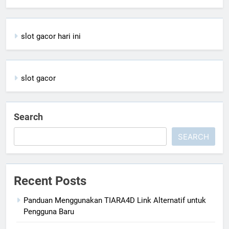
slot gacor hari ini
slot gacor
Search
SEARCH
Recent Posts
Panduan Menggunakan TIARA4D Link Alternatif untuk
Pengguna Baru