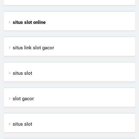
situs slot online
situs link slot gacor
situs slot
slot gacor
situs slot