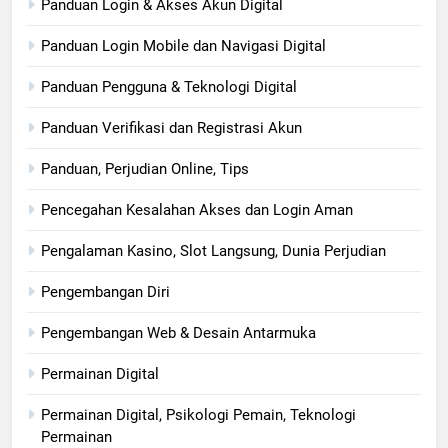
Panduan Login & Akses Akun Digital
Panduan Login Mobile dan Navigasi Digital
Panduan Pengguna & Teknologi Digital
Panduan Verifikasi dan Registrasi Akun
Panduan, Perjudian Online, Tips
Pencegahan Kesalahan Akses dan Login Aman
Pengalaman Kasino, Slot Langsung, Dunia Perjudian
Pengembangan Diri
Pengembangan Web & Desain Antarmuka
Permainan Digital
Permainan Digital, Psikologi Pemain, Teknologi
Permainan