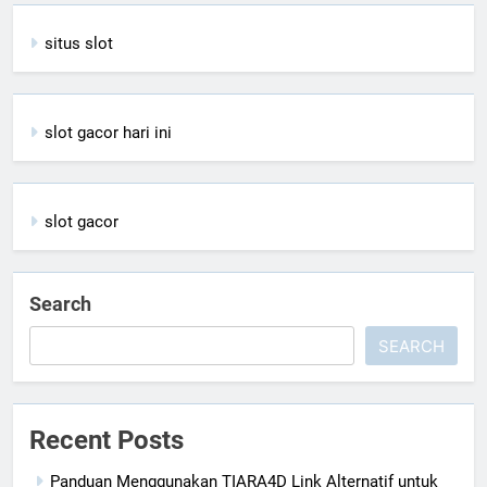
situs slot
slot gacor hari ini
slot gacor
Search
SEARCH
Recent Posts
Panduan Menggunakan TIARA4D Link Alternatif untuk