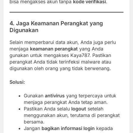
bisa mengakses akun tanpa
kode verifikasi
.
4. Jaga Keamanan Perangkat yang
Digunakan
Selain memperbarui data akun, Anda juga perlu
menjaga
keamanan perangkat
yang Anda
gunakan untuk mengakses Kaya787. Pastikan
perangkat Anda tidak terinfeksi malware atau
digunakan oleh orang yang tidak berwenang.
Solusi:
Gunakan
antivirus
yang terpercaya untuk
menjaga perangkat Anda tetap aman.
Pastikan Anda selalu
logout
setelah
menggunakan akun, terutama di perangkat
bersama.
Jangan
bagikan informasi login
kepada