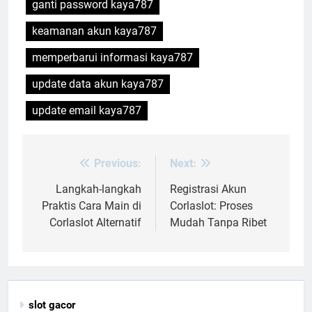
ganti password kaya787
keamanan akun kaya787
memperbarui informasi kaya787
update data akun kaya787
update email kaya787
Previous:
Next:
Post
navigation
Langkah-langkah
Registrasi Akun
Praktis Cara Main di
Corlaslot: Proses
Corlaslot Alternatif
Mudah Tanpa Ribet
slot gacor