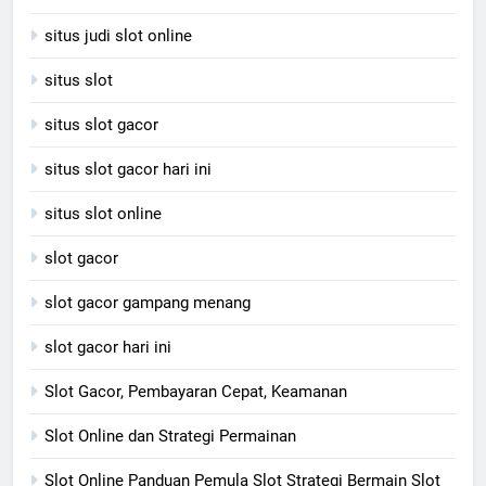
situs judi slot online
situs slot
situs slot gacor
situs slot gacor hari ini
situs slot online
slot gacor
slot gacor gampang menang
slot gacor hari ini
Slot Gacor, Pembayaran Cepat, Keamanan
Slot Online dan Strategi Permainan
Slot Online Panduan Pemula Slot Strategi Bermain Slot