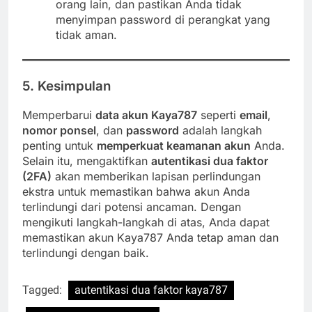
orang lain, dan pastikan Anda tidak
menyimpan password di perangkat yang
tidak aman.
5. Kesimpulan
Memperbarui
data akun Kaya787
seperti
email
,
nomor ponsel
, dan
password
adalah langkah
penting untuk
memperkuat keamanan akun
Anda.
Selain itu, mengaktifkan
autentikasi dua faktor
(2FA)
akan memberikan lapisan perlindungan
ekstra untuk memastikan bahwa akun Anda
terlindungi dari potensi ancaman. Dengan
mengikuti langkah-langkah di atas, Anda dapat
memastikan akun Kaya787 Anda tetap aman dan
terlindungi dengan baik.
Tagged:
autentikasi dua faktor kaya787