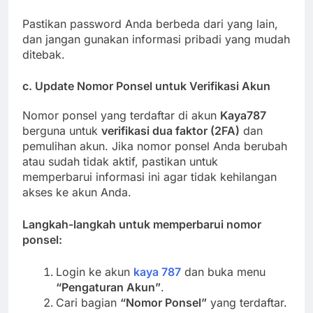
Pastikan password Anda berbeda dari yang lain,
dan jangan gunakan informasi pribadi yang mudah
ditebak.
c.
Update Nomor Ponsel untuk Verifikasi Akun
Nomor ponsel yang terdaftar di akun
Kaya787
berguna untuk
verifikasi dua faktor (2FA)
dan
pemulihan akun. Jika nomor ponsel Anda berubah
atau sudah tidak aktif, pastikan untuk
memperbarui informasi ini agar tidak kehilangan
akses ke akun Anda.
Langkah-langkah untuk memperbarui nomor
ponsel:
Login ke akun
kaya 787
dan buka menu
“Pengaturan Akun”
.
Cari bagian
“Nomor Ponsel”
yang terdaftar.