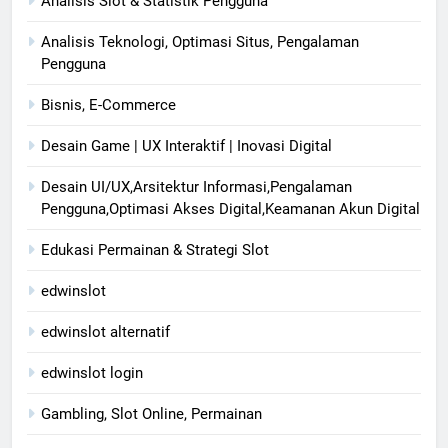
Analisis Slot & Statistik Pengguna
Analisis Teknologi, Optimasi Situs, Pengalaman
Pengguna
Bisnis, E-Commerce
Desain Game | UX Interaktif | Inovasi Digital
Desain UI/UX,Arsitektur Informasi,Pengalaman
Pengguna,Optimasi Akses Digital,Keamanan Akun Digital
Edukasi Permainan & Strategi Slot
edwinslot
edwinslot alternatif
edwinslot login
Gambling, Slot Online, Permainan