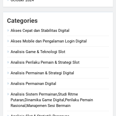
October 2024
Categories
Akses Cepat dan Stabilitas Digital
Akses Mobile dan Pengalaman Login Digital
Analisis Game & Teknologi Slot
Analisis Perilaku Pemain & Strategi Slot
Analisis Permainan & Strategi Digital
Analisis Permainan Digital
Analisis Sistem Permainan,Studi Ritme
Putaran,Dinamika Game Digital,Perilaku Pemain
Rasional,Manajemen Sesi Bermain