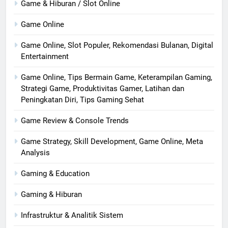
Game & Hiburan / Slot Online
Game Online
Game Online, Slot Populer, Rekomendasi Bulanan, Digital
Entertainment
Game Online, Tips Bermain Game, Keterampilan Gaming,
Strategi Game, Produktivitas Gamer, Latihan dan
Peningkatan Diri, Tips Gaming Sehat
Game Review & Console Trends
Game Strategy, Skill Development, Game Online, Meta
Analysis
Gaming & Education
Gaming & Hiburan
Infrastruktur & Analitik Sistem