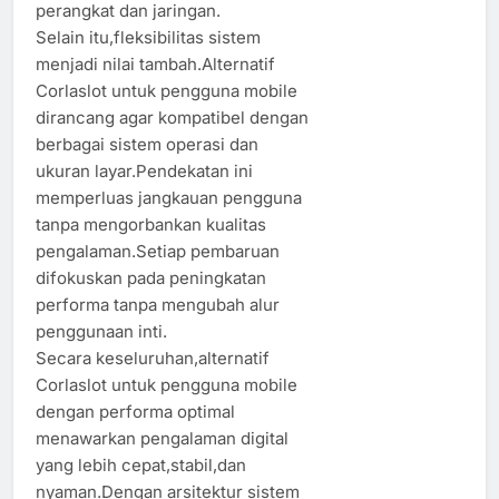
perangkat dan jaringan.
Selain itu,fleksibilitas sistem
menjadi nilai tambah.Alternatif
Corlaslot untuk pengguna mobile
dirancang agar kompatibel dengan
berbagai sistem operasi dan
ukuran layar.Pendekatan ini
memperluas jangkauan pengguna
tanpa mengorbankan kualitas
pengalaman.Setiap pembaruan
difokuskan pada peningkatan
performa tanpa mengubah alur
penggunaan inti.
Secara keseluruhan,alternatif
Corlaslot untuk pengguna mobile
dengan performa optimal
menawarkan pengalaman digital
yang lebih cepat,stabil,dan
nyaman.Dengan arsitektur sistem