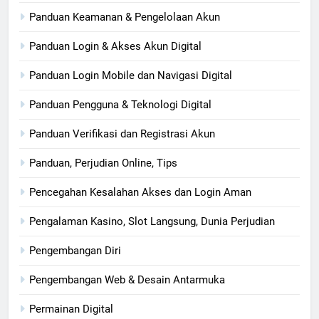
Panduan Keamanan & Pengelolaan Akun
Panduan Login & Akses Akun Digital
Panduan Login Mobile dan Navigasi Digital
Panduan Pengguna & Teknologi Digital
Panduan Verifikasi dan Registrasi Akun
Panduan, Perjudian Online, Tips
Pencegahan Kesalahan Akses dan Login Aman
Pengalaman Kasino, Slot Langsung, Dunia Perjudian
Pengembangan Diri
Pengembangan Web & Desain Antarmuka
Permainan Digital