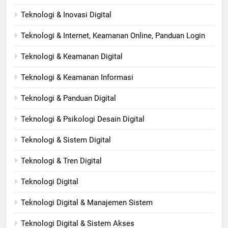
Teknologi & Inovasi Digital
Teknologi & Internet, Keamanan Online, Panduan Login
Teknologi & Keamanan Digital
Teknologi & Keamanan Informasi
Teknologi & Panduan Digital
Teknologi & Psikologi Desain Digital
Teknologi & Sistem Digital
Teknologi & Tren Digital
Teknologi Digital
Teknologi Digital & Manajemen Sistem
Teknologi Digital & Sistem Akses