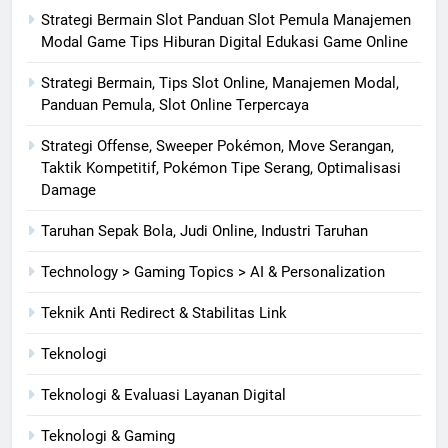
Strategi Bermain Slot Panduan Slot Pemula Manajemen
Modal Game Tips Hiburan Digital Edukasi Game Online
Strategi Bermain, Tips Slot Online, Manajemen Modal,
Panduan Pemula, Slot Online Terpercaya
Strategi Offense, Sweeper Pokémon, Move Serangan,
Taktik Kompetitif, Pokémon Tipe Serang, Optimalisasi
Damage
Taruhan Sepak Bola, Judi Online, Industri Taruhan
Technology > Gaming Topics > AI & Personalization
Teknik Anti Redirect & Stabilitas Link
Teknologi
Teknologi & Evaluasi Layanan Digital
Teknologi & Gaming