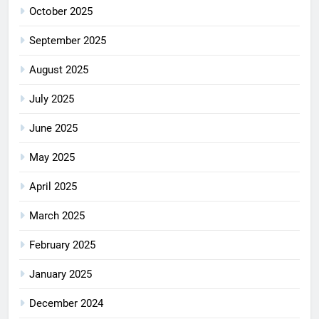
October 2025
September 2025
August 2025
July 2025
June 2025
May 2025
April 2025
March 2025
February 2025
January 2025
December 2024