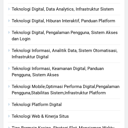
Teknologi Digital, Data Analytics, Infrastruktur Sistem
Teknologi Digital, Hiburan Interaktif, Panduan Platform
Teknologi Digital, Pengalaman Pengguna, Sistem Akses
dan Login
Teknologi Informasi, Analitik Data, Sistem Otomatisasi,
Infrastruktur Digital
Teknologi Informasi, Keamanan Digital, Panduan
Pengguna, Sistem Akses
Teknologi Mobile,Optimasi Performa Digital,Pengalaman
Pengguna,Stabilitas Sistem,Infrastruktur Platform
Teknologi Platform Digital
Teknologi Web & Kinerja Situs