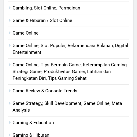
Gambling, Slot Online, Permainan
Game & Hiburan / Slot Online
Game Online
Game Online, Slot Populer, Rekomendasi Bulanan, Digital
Entertainment
Game Online, Tips Bermain Game, Keterampilan Gaming,
Strategi Game, Produktivitas Gamer, Latihan dan
Peningkatan Diri, Tips Gaming Sehat
Game Review & Console Trends
Game Strategy, Skill Development, Game Online, Meta
Analysis
Gaming & Education
Gaming & Hiburan