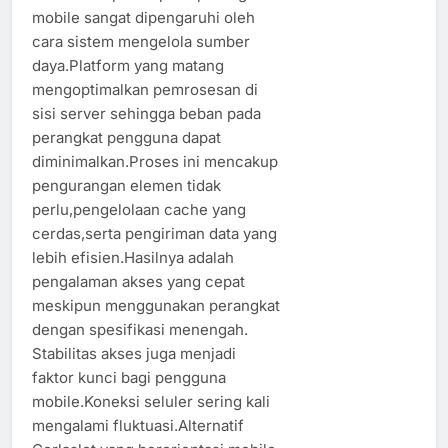
mobile sangat dipengaruhi oleh
cara sistem mengelola sumber
daya.Platform yang matang
mengoptimalkan pemrosesan di
sisi server sehingga beban pada
perangkat pengguna dapat
diminimalkan.Proses ini mencakup
pengurangan elemen tidak
perlu,pengelolaan cache yang
cerdas,serta pengiriman data yang
lebih efisien.Hasilnya adalah
pengalaman akses yang cepat
meskipun menggunakan perangkat
dengan spesifikasi menengah.
Stabilitas akses juga menjadi
faktor kunci bagi pengguna
mobile.Koneksi seluler sering kali
mengalami fluktuasi.Alternatif