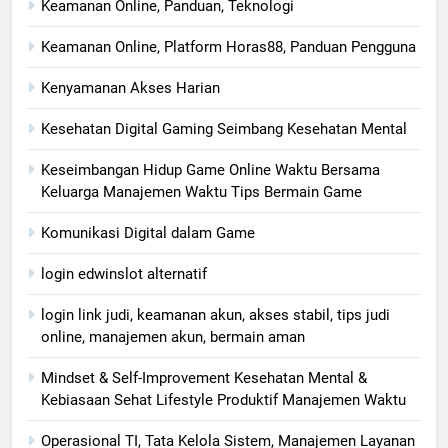
Keamanan Online, Panduan, Teknologi
Keamanan Online, Platform Horas88, Panduan Pengguna
Kenyamanan Akses Harian
Kesehatan Digital Gaming Seimbang Kesehatan Mental
Keseimbangan Hidup Game Online Waktu Bersama
Keluarga Manajemen Waktu Tips Bermain Game
Komunikasi Digital dalam Game
login edwinslot alternatif
login link judi, keamanan akun, akses stabil, tips judi
online, manajemen akun, bermain aman
Mindset & Self-Improvement Kesehatan Mental &
Kebiasaan Sehat Lifestyle Produktif Manajemen Waktu
Operasional TI, Tata Kelola Sistem, Manajemen Layanan