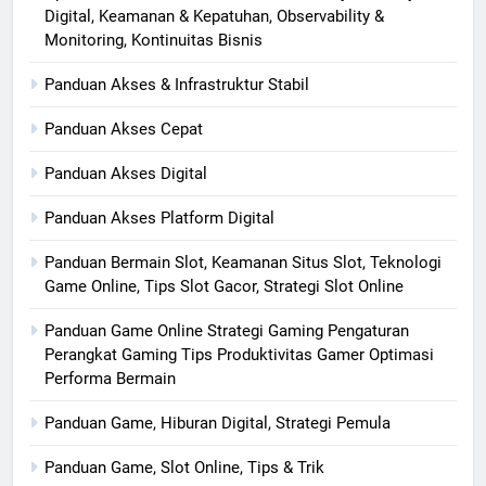
Digital, Keamanan & Kepatuhan, Observability &
Monitoring, Kontinuitas Bisnis
Panduan Akses & Infrastruktur Stabil
Panduan Akses Cepat
Panduan Akses Digital
Panduan Akses Platform Digital
Panduan Bermain Slot, Keamanan Situs Slot, Teknologi
Game Online, Tips Slot Gacor, Strategi Slot Online
Panduan Game Online Strategi Gaming Pengaturan
Perangkat Gaming Tips Produktivitas Gamer Optimasi
Performa Bermain
Panduan Game, Hiburan Digital, Strategi Pemula
Panduan Game, Slot Online, Tips & Trik