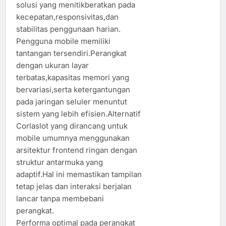
solusi yang menitikberatkan pada
kecepatan,responsivitas,dan
stabilitas penggunaan harian.
Pengguna mobile memiliki
tantangan tersendiri.Perangkat
dengan ukuran layar
terbatas,kapasitas memori yang
bervariasi,serta ketergantungan
pada jaringan seluler menuntut
sistem yang lebih efisien.Alternatif
Corlaslot yang dirancang untuk
mobile umumnya menggunakan
arsitektur frontend ringan dengan
struktur antarmuka yang
adaptif.Hal ini memastikan tampilan
tetap jelas dan interaksi berjalan
lancar tanpa membebani
perangkat.
Performa optimal pada perangkat