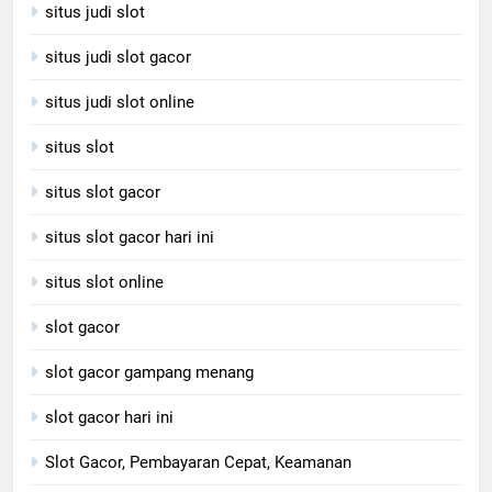
situs judi slot
situs judi slot gacor
situs judi slot online
situs slot
situs slot gacor
situs slot gacor hari ini
situs slot online
slot gacor
slot gacor gampang menang
slot gacor hari ini
Slot Gacor, Pembayaran Cepat, Keamanan