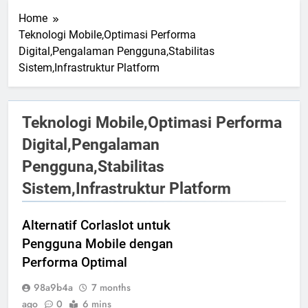
Home
Teknologi Mobile,Optimasi Performa
Digital,Pengalaman Pengguna,Stabilitas
Sistem,Infrastruktur Platform
Teknologi Mobile,Optimasi Performa
Digital,Pengalaman
Pengguna,Stabilitas
Sistem,Infrastruktur Platform
Alternatif Corlaslot untuk
Pengguna Mobile dengan
Performa Optimal
98a9b4a
7 months
ago
0
6 mins