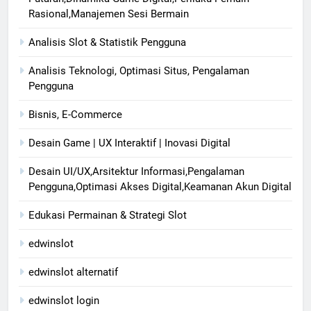
Rasional,Manajemen Sesi Bermain
Analisis Slot & Statistik Pengguna
Analisis Teknologi, Optimasi Situs, Pengalaman
Pengguna
Bisnis, E-Commerce
Desain Game | UX Interaktif | Inovasi Digital
Desain UI/UX,Arsitektur Informasi,Pengalaman
Pengguna,Optimasi Akses Digital,Keamanan Akun Digital
Edukasi Permainan & Strategi Slot
edwinslot
edwinslot alternatif
edwinslot login