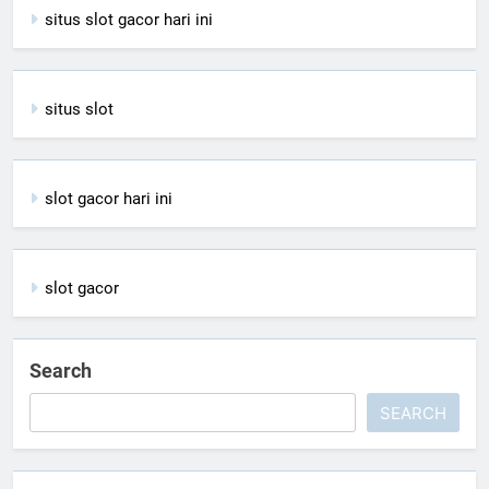
situs slot gacor hari ini
situs slot
slot gacor hari ini
slot gacor
Search
SEARCH