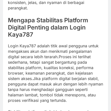
konsisten, jelas, dan nyaman di berbagai
perangkat.
Mengapa Stabilitas Platform
Digital Penting dalam Login
Kaya787
Login Kaya787 adalah titik awal pengguna untuk
mengakses akun dan menikmati pengalaman
digital secara lebih terarah.Proses ini terlihat
sederhana, tetapi sangat bergantung pada
stabilitas platform, kualitas koneksi, performa
browser, keamanan perangkat, dan kejelasan
sistem akses.Jika platform digital berjalan stabil,
pengguna dapat masuk akun dengan lebih nyaman
tanpa harus menghadapi gangguan seperti
halaman lambat, tombol tidak merespons, atau
proses verifikasi yang tertunda.