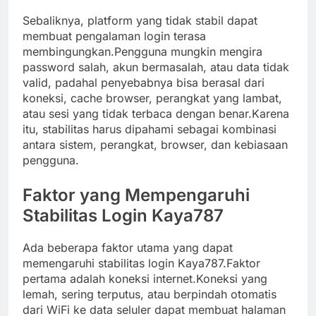
Sebaliknya, platform yang tidak stabil dapat
membuat pengalaman login terasa
membingungkan.Pengguna mungkin mengira
password salah, akun bermasalah, atau data tidak
valid, padahal penyebabnya bisa berasal dari
koneksi, cache browser, perangkat yang lambat,
atau sesi yang tidak terbaca dengan benar.Karena
itu, stabilitas harus dipahami sebagai kombinasi
antara sistem, perangkat, browser, dan kebiasaan
pengguna.
Faktor yang Mempengaruhi
Stabilitas Login Kaya787
Ada beberapa faktor utama yang dapat
memengaruhi stabilitas login Kaya787.Faktor
pertama adalah koneksi internet.Koneksi yang
lemah, sering terputus, atau berpindah otomatis
dari WiFi ke data seluler dapat membuat halaman