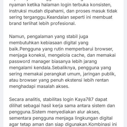
nyaman ketika halaman login terbuka konsisten,
instruksi mudah dipahami, dan proses masuk tidak
sering terganggu.Keandalan seperti ini membuat
brand terlihat lebih profesional.
Namun, pengalaman yang stabil juga
membutuhkan kebiasaan digital yang
baik.Pengguna yang rutin memperbarui browser,
menjaga koneksi, mengelola cache, dan memakai
password manager biasanya lebih jarang
mengalami kendala.Sebaliknya, pengguna yang
sering memakai perangkat umum, jaringan publik,
atau browser yang penuh ekstensi lebih rentan
menghadapi masalah akses.
Secara analitis, stabilitas login Kaya787 dapat
dilihat sebagai hasil kerja sama antara sistem dan
pengguna.Sistem menyediakan alur akses,
sementara pengguna menjaga lingkungan digital
agar tetap aman dan siap digunakan.Kombinasi ini