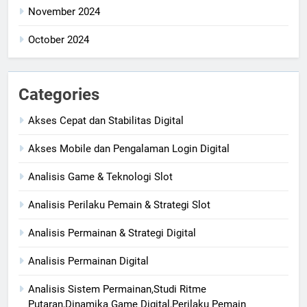
November 2024
October 2024
Categories
Akses Cepat dan Stabilitas Digital
Akses Mobile dan Pengalaman Login Digital
Analisis Game & Teknologi Slot
Analisis Perilaku Pemain & Strategi Slot
Analisis Permainan & Strategi Digital
Analisis Permainan Digital
Analisis Sistem Permainan,Studi Ritme
Putaran,Dinamika Game Digital,Perilaku Pemain