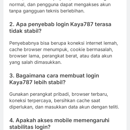
normal, dan pengguna dapat mengakses akun
tanpa gangguan teknis berlebihan.
2. Apa penyebab login Kaya787 terasa
tidak stabil?
Penyebabnya bisa berupa koneksi internet lemah,
cache browser menumpuk, cookie bermasalah,
browser lama, perangkat berat, atau data akun
yang salah dimasukkan.
3. Bagaimana cara membuat login
Kaya787 lebih stabil?
Gunakan perangkat pribadi, browser terbaru,
koneksi terpercaya, bersihkan cache saat
diperlukan, dan masukkan data akun dengan teliti.
4. Apakah akses mobile memengaruhi
stabilitas login?