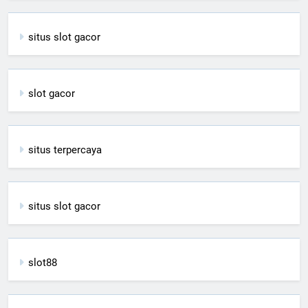
situs slot gacor
slot gacor
situs terpercaya
situs slot gacor
slot88