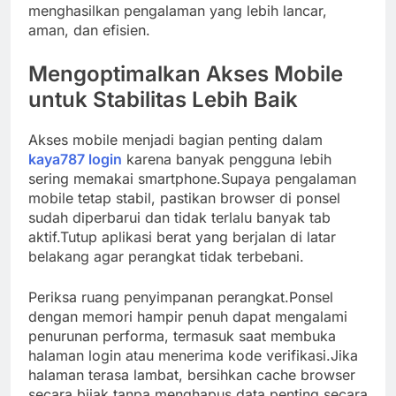
menghasilkan pengalaman yang lebih lancar,
aman, dan efisien.
Mengoptimalkan Akses Mobile
untuk Stabilitas Lebih Baik
Akses mobile menjadi bagian penting dalam
kaya787 login
karena banyak pengguna lebih
sering memakai smartphone.Supaya pengalaman
mobile tetap stabil, pastikan browser di ponsel
sudah diperbarui dan tidak terlalu banyak tab
aktif.Tutup aplikasi berat yang berjalan di latar
belakang agar perangkat tidak terbebani.
Periksa ruang penyimpanan perangkat.Ponsel
dengan memori hampir penuh dapat mengalami
penurunan performa, termasuk saat membuka
halaman login atau menerima kode verifikasi.Jika
halaman terasa lambat, bersihkan cache browser
secara bijak tanpa menghapus data penting secara