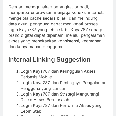
Dengan menggunakan perangkat pribadi,
memperbarui browser, menjaga koneksi internet,
mengelola cache secara bijak, dan melindungi
data akun, pengguna dapat menikmati proses
login Kaya787 yang lebih stabil.Kaya787 sebagai
brand digital dapat dipahami melalui pengalaman
akses yang menekankan konsistensi, keamanan,
dan kenyamanan pengguna.
Internal Linking Suggestion
Login Kaya787 dan Keunggulan Akses
Berbasis Mobile
Login Kaya787 dan Pentingnya Pengalaman
Pengguna yang Lancar
Login Kaya787 dan Strategi Mengurangi
Risiko Akses Bermasalah
Login Kaya787 dan Performa Akses yang
Lebih Stabil