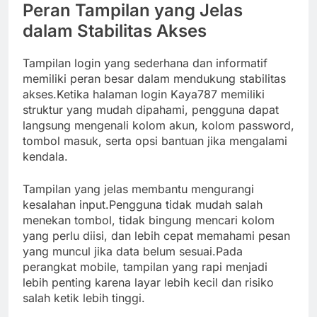
Peran Tampilan yang Jelas
dalam Stabilitas Akses
Tampilan login yang sederhana dan informatif
memiliki peran besar dalam mendukung stabilitas
akses.Ketika halaman login Kaya787 memiliki
struktur yang mudah dipahami, pengguna dapat
langsung mengenali kolom akun, kolom password,
tombol masuk, serta opsi bantuan jika mengalami
kendala.
Tampilan yang jelas membantu mengurangi
kesalahan input.Pengguna tidak mudah salah
menekan tombol, tidak bingung mencari kolom
yang perlu diisi, dan lebih cepat memahami pesan
yang muncul jika data belum sesuai.Pada
perangkat mobile, tampilan yang rapi menjadi
lebih penting karena layar lebih kecil dan risiko
salah ketik lebih tinggi.