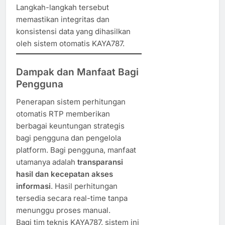
Langkah-langkah tersebut
memastikan integritas dan
konsistensi data yang dihasilkan
oleh sistem otomatis KAYA787.
Dampak dan Manfaat Bagi
Pengguna
Penerapan sistem perhitungan
otomatis RTP memberikan
berbagai keuntungan strategis
bagi pengguna dan pengelola
platform. Bagi pengguna, manfaat
utamanya adalah
transparansi
hasil dan kecepatan akses
informasi
. Hasil perhitungan
tersedia secara real-time tanpa
menunggu proses manual.
Bagi tim teknis KAYA787, sistem ini