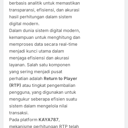
berbasis analitik untuk memastikan
transparansi, efisiensi, dan akurasi
hasil perhitungan dalam sistem
digital modern.
Dalam dunia sistem digital modern,
kemampuan untuk menghitung dan
memproses data secara real-time
menjadi kunci utama dalam
menjaga efisiensi dan akurasi
layanan. Salah satu komponen
yang sering menjadi pusat
perhatian adalah
Return to Player
(RTP)
atau tingkat pengembalian
pengguna, yang digunakan untuk
mengukur seberapa efisien suatu
sistem dalam mengelola nilai
transaksi.
Pada platform
KAYA787
,
mekanisme perhitungan RTP telah