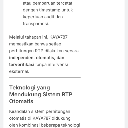
atau pembaruan tercatat
dengan timestamp untuk
keperluan audit dan
transparansi.
Melalui tahapan ini, KAYA787
memastikan bahwa setiap
perhitungan RTP dilakukan secara
independen, otomatis, dan
terverifikasi
tanpa intervensi
eksternal.
Teknologi yang
Mendukung Sistem RTP
Otomatis
Keandalan sistem perhitungan
otomatis di KAYA787 didukung
oleh kombinasi beberapa teknologi