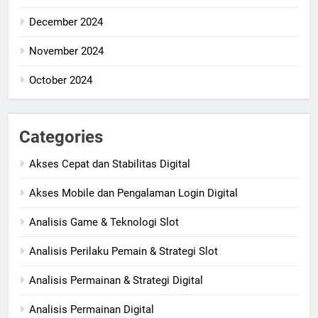
December 2024
November 2024
October 2024
Categories
Akses Cepat dan Stabilitas Digital
Akses Mobile dan Pengalaman Login Digital
Analisis Game & Teknologi Slot
Analisis Perilaku Pemain & Strategi Slot
Analisis Permainan & Strategi Digital
Analisis Permainan Digital