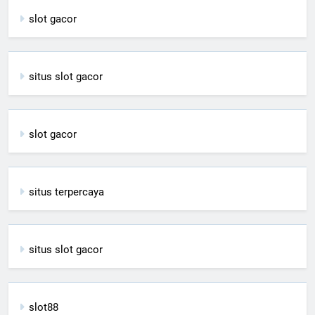
slot gacor
situs slot gacor
slot gacor
situs terpercaya
situs slot gacor
slot88