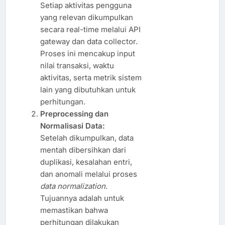
Setiap aktivitas pengguna
yang relevan dikumpulkan
secara real-time melalui API
gateway dan data collector.
Proses ini mencakup input
nilai transaksi, waktu
aktivitas, serta metrik sistem
lain yang dibutuhkan untuk
perhitungan.
Preprocessing dan
Normalisasi Data:
Setelah dikumpulkan, data
mentah dibersihkan dari
duplikasi, kesalahan entri,
dan anomali melalui proses
data normalization
.
Tujuannya adalah untuk
memastikan bahwa
perhitungan dilakukan