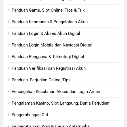
Panduan Game, Slot Online, Tips & Trik
Panduan Keamanan & Pengelolaan Akun
Panduan Login & Akses Akun Digital
Panduan Login Mobile dan Navigasi Digital
Panduan Pengguna & Teknologi Digital
Panduan Verifikasi dan Registrasi Akun
Panduan, Perjudian Online, Tips
Pencegahan Kesalahan Akses dan Login Aman
Pengalaman Kasino, Slot Langsung, Dunia Perjudian
Pengembangan Diri
Pengembangan Web & Desain Antarmuka