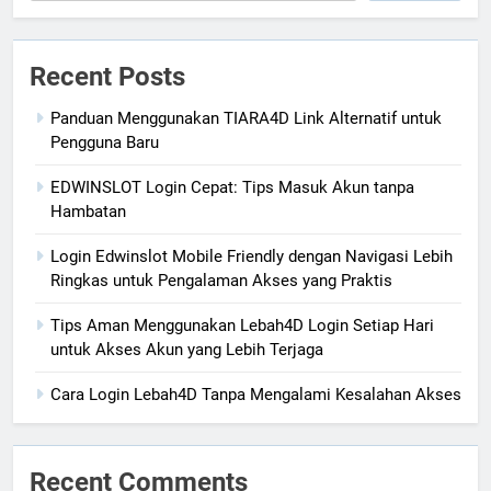
Recent Posts
Panduan Menggunakan TIARA4D Link Alternatif untuk
Pengguna Baru
EDWINSLOT Login Cepat: Tips Masuk Akun tanpa
Hambatan
Login Edwinslot Mobile Friendly dengan Navigasi Lebih
Ringkas untuk Pengalaman Akses yang Praktis
Tips Aman Menggunakan Lebah4D Login Setiap Hari
untuk Akses Akun yang Lebih Terjaga
Cara Login Lebah4D Tanpa Mengalami Kesalahan Akses
Recent Comments