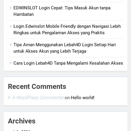
EDWINSLOT Login Cepat: Tips Masuk Akun tanpa
Hambatan
Login Edwinslot Mobile Friendly dengan Navigasi Lebih
Ringkas untuk Pengalaman Akses yang Praktis
Tips Aman Menggunakan Lebah4D Login Setiap Hari
untuk Akses Akun yang Lebih Terjaga
Cara Login Lebah4D Tanpa Mengalami Kesalahan Akses
Recent Comments
A WordPress Commenter
on
Hello world!
Archives