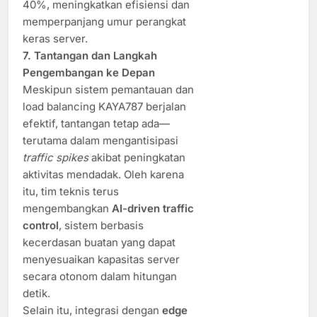
40%, meningkatkan efisiensi dan
memperpanjang umur perangkat
keras server.
7. Tantangan dan Langkah
Pengembangan ke Depan
Meskipun sistem pemantauan dan
load balancing KAYA787 berjalan
efektif, tantangan tetap ada—
terutama dalam mengantisipasi
traffic spikes
akibat peningkatan
aktivitas mendadak. Oleh karena
itu, tim teknis terus
mengembangkan
AI-driven traffic
control
, sistem berbasis
kecerdasan buatan yang dapat
menyesuaikan kapasitas server
secara otonom dalam hitungan
detik.
Selain itu, integrasi dengan
edge