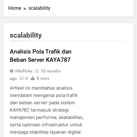
Home
scalability
scalability
Analisis Pola Trafik dan
Beban Server KAYA787
98a9b4a
10 months
ago
0
8 mins
Artikel ini membahas analisis
mendalam mengenai pola trafik
dan beban server pada sistem
KAYA787, termasuk strategi
manajemen performa, skalabilitas,
serta optimasi infrastruktur untuk
menjaga stabilitas layanan digital.