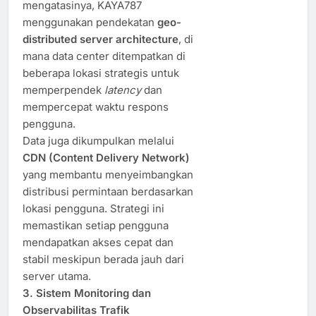
mengatasinya, KAYA787
menggunakan pendekatan
geo-
distributed server architecture
, di
mana data center ditempatkan di
beberapa lokasi strategis untuk
memperpendek
latency
dan
mempercepat waktu respons
pengguna.
Data juga dikumpulkan melalui
CDN (Content Delivery Network)
yang membantu menyeimbangkan
distribusi permintaan berdasarkan
lokasi pengguna. Strategi ini
memastikan setiap pengguna
mendapatkan akses cepat dan
stabil meskipun berada jauh dari
server utama.
3. Sistem Monitoring dan
Observabilitas Trafik