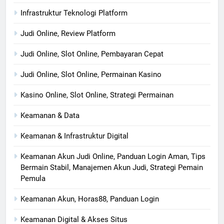
Infrastruktur Teknologi Platform
Judi Online, Review Platform
Judi Online, Slot Online, Pembayaran Cepat
Judi Online, Slot Online, Permainan Kasino
Kasino Online, Slot Online, Strategi Permainan
Keamanan & Data
Keamanan & Infrastruktur Digital
Keamanan Akun Judi Online, Panduan Login Aman, Tips
Bermain Stabil, Manajemen Akun Judi, Strategi Pemain
Pemula
Keamanan Akun, Horas88, Panduan Login
Keamanan Digital & Akses Situs