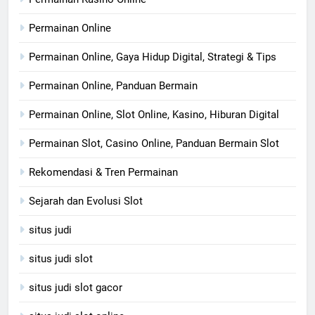
Permainan Online
Permainan Online, Gaya Hidup Digital, Strategi & Tips
Permainan Online, Panduan Bermain
Permainan Online, Slot Online, Kasino, Hiburan Digital
Permainan Slot, Casino Online, Panduan Bermain Slot
Rekomendasi & Tren Permainan
Sejarah dan Evolusi Slot
situs judi
situs judi slot
situs judi slot gacor