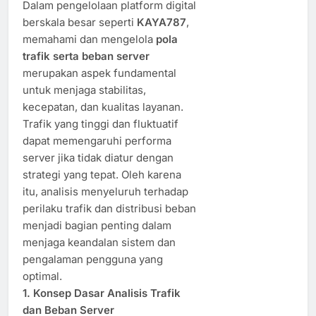
Dalam pengelolaan platform digital
berskala besar seperti
KAYA787
,
memahami dan mengelola
pola
trafik serta beban server
merupakan aspek fundamental
untuk menjaga stabilitas,
kecepatan, dan kualitas layanan.
Trafik yang tinggi dan fluktuatif
dapat memengaruhi performa
server jika tidak diatur dengan
strategi yang tepat. Oleh karena
itu, analisis menyeluruh terhadap
perilaku trafik dan distribusi beban
menjadi bagian penting dalam
menjaga keandalan sistem dan
pengalaman pengguna yang
optimal.
1. Konsep Dasar Analisis Trafik
dan Beban Server