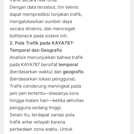
Dengan data tersebut, tim teknis
dapat memprediksi lonjakan trafik,
mengalokasikan sumber daya
secara dinamis, dan mencegah
bottleneck pada sistem inti.
2. Pola Trafik pada KAYA787:
Temporal dan Geografis
Analisis menunjukkan bahwa trafik
pada KAYA787 bersifat
temporal
(berdasarkan waktu) dan
geografis
(berdasarkan lokasi pengguna).
Trafik cenderung meningkat pada
jam-jam tertentu—biasanya sore
hingga malam hari—ketika aktivitas
pengguna sedang tinggi.
Selain itu, terdapat variasi pola
trafik antar wilayah karena
perbedaan zona waktu. Untuk