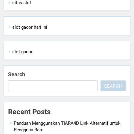
situs slot
slot gacor hari ini
slot gacor
Search
SEARCH
Recent Posts
Panduan Menggunakan TIARA4D Link Alternatif untuk
Pengguna Baru