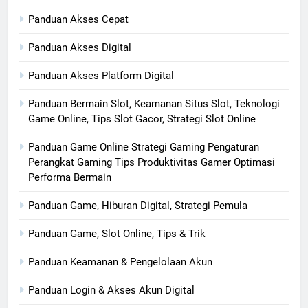
Panduan Akses Cepat
Panduan Akses Digital
Panduan Akses Platform Digital
Panduan Bermain Slot, Keamanan Situs Slot, Teknologi
Game Online, Tips Slot Gacor, Strategi Slot Online
Panduan Game Online Strategi Gaming Pengaturan
Perangkat Gaming Tips Produktivitas Gamer Optimasi
Performa Bermain
Panduan Game, Hiburan Digital, Strategi Pemula
Panduan Game, Slot Online, Tips & Trik
Panduan Keamanan & Pengelolaan Akun
Panduan Login & Akses Akun Digital