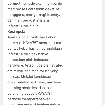
computing node
akan membantu
memproses data lebih dekat ke
pengguna, mengurangi latency,
dan memperkuat efisiensi
infrastruktur cloud.
Kesimpulan
Analisis pola trafik dan beban
server di KAYA787 menunjukkan
bahwa keberhasilan pengelolaan
infrastruktur tidak hanya
ditentukan oleh kekuatan
hardware, tetapi juga oleh strategi
arsitektur dan monitoring yang
cerdas. Melalui kombinasi
observability real-time, machine
learning analytics, dan load
balancing adaptif, KAYA787
berhasil mempertahankan
performa optimal bahkan dalam