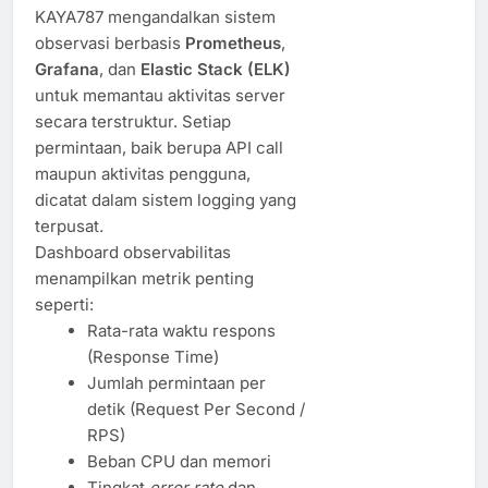
KAYA787 mengandalkan sistem
observasi berbasis
Prometheus
,
Grafana
, dan
Elastic Stack (ELK)
untuk memantau aktivitas server
secara terstruktur. Setiap
permintaan, baik berupa API call
maupun aktivitas pengguna,
dicatat dalam sistem logging yang
terpusat.
Dashboard observabilitas
menampilkan metrik penting
seperti:
Rata-rata waktu respons
(Response Time)
Jumlah permintaan per
detik (Request Per Second /
RPS)
Beban CPU dan memori
Tingkat
error rate
dan