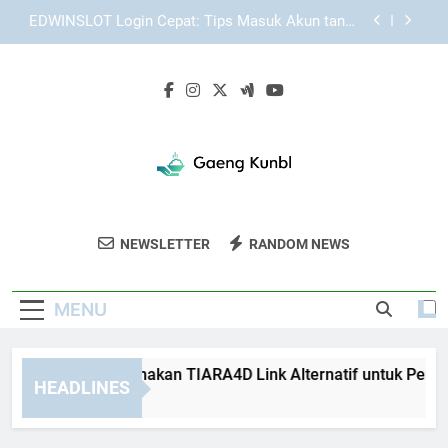
Skip
Login Edwinslot Mobile Friendly dengan Navigasi
to
Lebih Ringkas untuk Pengalaman Akses yang
Praktis
content
Tips Aman Menggunakan Lebah4D Login Setiap
Hari untuk Akses Akun yang Lebih Terjaga
Panduan Menggunakan TIARA4D Link Alternatif
untuk Pengguna Baru
EDWINSLOT Login Cepat: Tips Masuk Akun tanpa
Hambatan
Login Edwinslot Mobile Friendly dengan Navigasi
Lebih Ringkas untuk Pengalaman Akses yang
Gaeng Kunbl
Praktis
Nikmati Hidangan Khas Thailand Dari
Tips Aman Menggunakan Lebah4D Login Setiap
NEWSLETTER
RANDOM NEWS
Hari untuk Akses Akun yang Lebih Terjaga
Gaeng Kunbl, Restoran Dengan Cita Rasa
Autentik.
MENU
nduan Menggunakan TIARA4D Link Alternatif untuk Pengguna
HEADLINES
Weeks Ago