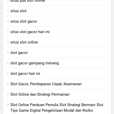
situs judi slot online
situs slot
situs slot gacor
situs slot gacor hari ini
situs slot online
slot gacor
slot gacor gampang menang
slot gacor hari ini
Slot Gacor, Pembayaran Cepat, Keamanan
Slot Online dan Strategi Permainan
Slot Online Panduan Pemula Slot Strategi Bermain Slot
Tips Game Digital Pengelolaan Modal dan Risiko