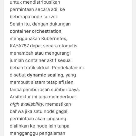
untuk mendistribusikan
permintaan secara adil ke
beberapa node server.
Selain itu, dengan dukungan
container orchestration
menggunakan Kubernetes,
KAYA787 dapat secara otomatis
menambah atau mengurangi
jumlah container aktif sesuai
beban trafik aktual. Pendekatan ini
disebut
dynamic scaling
, yang
membuat sistem tetap efisien
tanpa pemborosan sumber daya.
Arsitektur ini juga memperkuat
high availability
, memastikan
bahwa jika satu node gagal,
permintaan akan langsung
dialihkan ke node lain tanpa
mengganggu pengalaman