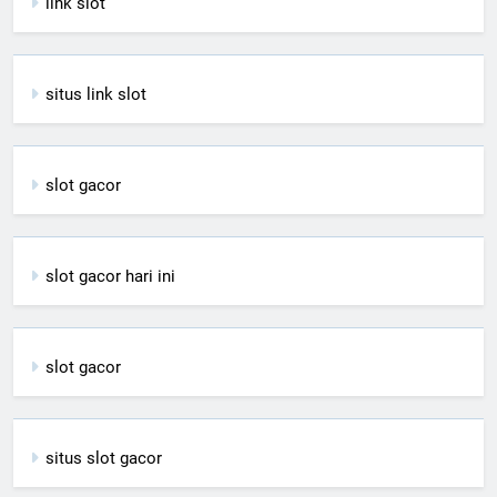
link slot
situs link slot
slot gacor
slot gacor hari ini
slot gacor
situs slot gacor