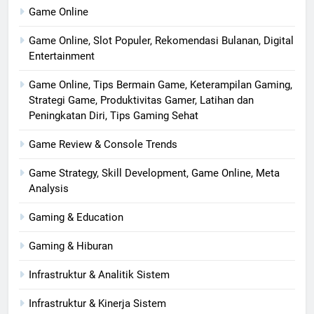
Game Online
Game Online, Slot Populer, Rekomendasi Bulanan, Digital
Entertainment
Game Online, Tips Bermain Game, Keterampilan Gaming,
Strategi Game, Produktivitas Gamer, Latihan dan
Peningkatan Diri, Tips Gaming Sehat
Game Review & Console Trends
Game Strategy, Skill Development, Game Online, Meta
Analysis
Gaming & Education
Gaming & Hiburan
Infrastruktur & Analitik Sistem
Infrastruktur & Kinerja Sistem