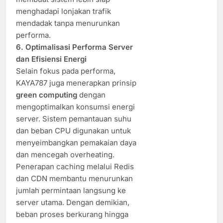
menghadapi lonjakan trafik
mendadak tanpa menurunkan
performa.
6. Optimalisasi Performa Server
dan Efisiensi Energi
Selain fokus pada performa,
KAYA787 juga menerapkan prinsip
green computing
dengan
mengoptimalkan konsumsi energi
server. Sistem pemantauan suhu
dan beban CPU digunakan untuk
menyeimbangkan pemakaian daya
dan mencegah overheating.
Penerapan caching melalui Redis
dan CDN membantu menurunkan
jumlah permintaan langsung ke
server utama. Dengan demikian,
beban proses berkurang hingga