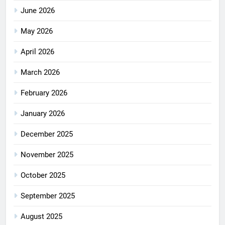
June 2026
May 2026
April 2026
March 2026
February 2026
January 2026
December 2025
November 2025
October 2025
September 2025
August 2025