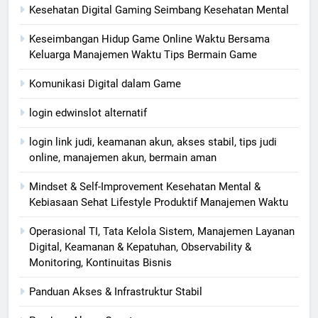
Kesehatan Digital Gaming Seimbang Kesehatan Mental
Keseimbangan Hidup Game Online Waktu Bersama
Keluarga Manajemen Waktu Tips Bermain Game
Komunikasi Digital dalam Game
login edwinslot alternatif
login link judi, keamanan akun, akses stabil, tips judi
online, manajemen akun, bermain aman
Mindset & Self-Improvement Kesehatan Mental &
Kebiasaan Sehat Lifestyle Produktif Manajemen Waktu
Operasional TI, Tata Kelola Sistem, Manajemen Layanan
Digital, Keamanan & Kepatuhan, Observability &
Monitoring, Kontinuitas Bisnis
Panduan Akses & Infrastruktur Stabil