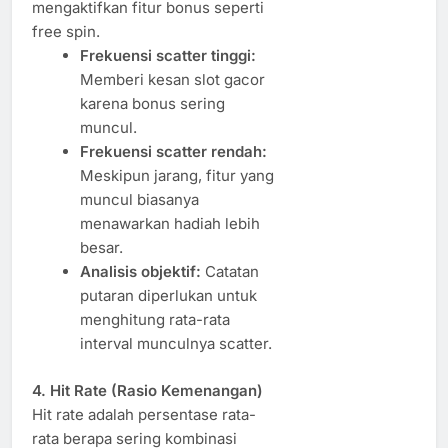
mengaktifkan fitur bonus seperti
free spin.
Frekuensi scatter tinggi:
Memberi kesan slot gacor
karena bonus sering
muncul.
Frekuensi scatter rendah:
Meskipun jarang, fitur yang
muncul biasanya
menawarkan hadiah lebih
besar.
Analisis objektif:
Catatan
putaran diperlukan untuk
menghitung rata-rata
interval munculnya scatter.
4. Hit Rate (Rasio Kemenangan)
Hit rate adalah persentase rata-
rata berapa sering kombinasi