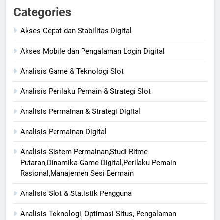
Categories
Akses Cepat dan Stabilitas Digital
Akses Mobile dan Pengalaman Login Digital
Analisis Game & Teknologi Slot
Analisis Perilaku Pemain & Strategi Slot
Analisis Permainan & Strategi Digital
Analisis Permainan Digital
Analisis Sistem Permainan,Studi Ritme
Putaran,Dinamika Game Digital,Perilaku Pemain
Rasional,Manajemen Sesi Bermain
Analisis Slot & Statistik Pengguna
Analisis Teknologi, Optimasi Situs, Pengalaman