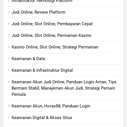
Infrastruktur Teknologi Platform
Judi Online, Review Platform
Judi Online, Slot Online, Pembayaran Cepat
Judi Online, Slot Online, Permainan Kasino
Kasino Online, Slot Online, Strategi Permainan
Keamanan & Data
Keamanan & Infrastruktur Digital
Keamanan Akun Judi Online, Panduan Login Aman, Tips
Bermain Stabil, Manajemen Akun Judi, Strategi Pemain
Pemula
Keamanan Akun, Horas88, Panduan Login
Keamanan Digital & Akses Situs