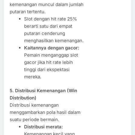
kemenangan muncul dalam jumlah
putaran tertentu.
Slot dengan hit rate 25%
berarti satu dari empat
putaran cenderung
menghasilkan kemenangan.
Kaitannya dengan gacor:
Pemain menganggap slot
gacor jika hit rate lebih
tinggi dari ekspektasi
mereka.
5. Distribusi Kemenangan (Win
Distribution)
Distribusi kemenangan
menggambarkan pola hasil dalam
suatu periode bermain.
Distribusi merata:
Kemenangan kecil yang