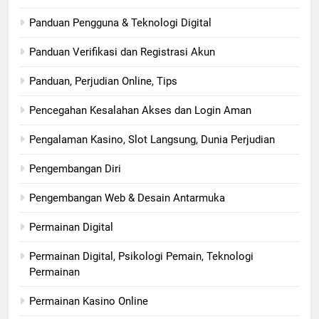
Panduan Pengguna & Teknologi Digital
Panduan Verifikasi dan Registrasi Akun
Panduan, Perjudian Online, Tips
Pencegahan Kesalahan Akses dan Login Aman
Pengalaman Kasino, Slot Langsung, Dunia Perjudian
Pengembangan Diri
Pengembangan Web & Desain Antarmuka
Permainan Digital
Permainan Digital, Psikologi Pemain, Teknologi
Permainan
Permainan Kasino Online