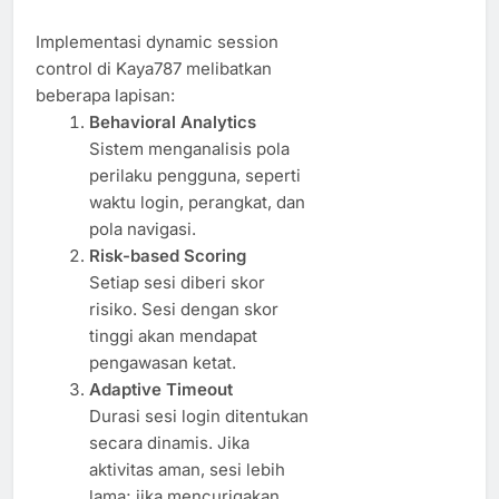
Implementasi dynamic session
control di Kaya787 melibatkan
beberapa lapisan:
Behavioral Analytics
Sistem menganalisis pola
perilaku pengguna, seperti
waktu login, perangkat, dan
pola navigasi.
Risk-based Scoring
Setiap sesi diberi skor
risiko. Sesi dengan skor
tinggi akan mendapat
pengawasan ketat.
Adaptive Timeout
Durasi sesi login ditentukan
secara dinamis. Jika
aktivitas aman, sesi lebih
lama; jika mencurigakan,