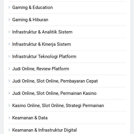
Gaming & Education
Gaming & Hiburan
Infrastruktur & Analitik Sistem
Infrastruktur & Kinerja Sistem
Infrastruktur Teknologi Platform
Judi Online, Review Platform
Judi Online, Slot Online, Pembayaran Cepat
Judi Online, Slot Online, Permainan Kasino
Kasino Online, Slot Online, Strategi Permainan
Keamanan & Data
Keamanan & Infrastruktur Digital