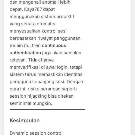
dan mengenali anomali lebih
cepat. Kaya787 dapat
menggunakan sistem prediktif
yang secara otomatis
menyesuaikan kontrol sesi
berdasarkan riwayat penggunaan.
Selain itu, tren
continuous
authentication
juga akan semakin
relevan. Tidak hanya
memverifikasi di awal login, tetapi
sistem terus memastikan identitas
pengguna sepanjang sesi. Dengan
cara ini, risiko serangan seperti
session hijacking bisa ditekan
seminimal mungkin.
Kesimpulan
Dynamic session control