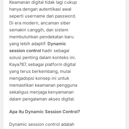
Keamanan digital tidak lagi cukup
hanya dengan autentikasi awal
seperti username dan password.
Di era modern, ancaman siber
semakin canggih, dan sistem
membutuhkan pendekatan baru
yang lebih adaptif.
Dynamic
session control
hadir sebagai
solusi penting dalam konteks ini.
Kaya787, sebagai platform digital
yang terus berkembang, mulai
mengadopsi konsep ini untuk
memastikan keamanan pengguna
sekaligus menjaga kenyamanan
dalam pengalaman akses digital.
Apa Itu Dynamic Session Control?
Dynamic session control adalah