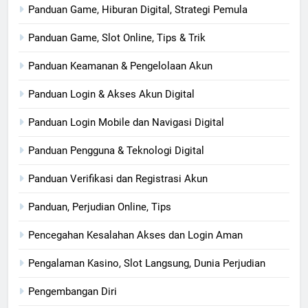
Panduan Game, Hiburan Digital, Strategi Pemula
Panduan Game, Slot Online, Tips & Trik
Panduan Keamanan & Pengelolaan Akun
Panduan Login & Akses Akun Digital
Panduan Login Mobile dan Navigasi Digital
Panduan Pengguna & Teknologi Digital
Panduan Verifikasi dan Registrasi Akun
Panduan, Perjudian Online, Tips
Pencegahan Kesalahan Akses dan Login Aman
Pengalaman Kasino, Slot Langsung, Dunia Perjudian
Pengembangan Diri