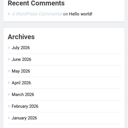
Recent Comments
A WordPress Commenter
on
Hello world!
Archives
July 2026
June 2026
May 2026
April 2026
March 2026
February 2026
January 2026