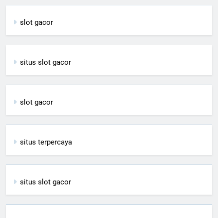
slot gacor
situs slot gacor
slot gacor
situs terpercaya
situs slot gacor