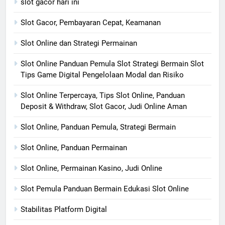
slot gacor hari ini
Slot Gacor, Pembayaran Cepat, Keamanan
Slot Online dan Strategi Permainan
Slot Online Panduan Pemula Slot Strategi Bermain Slot
Tips Game Digital Pengelolaan Modal dan Risiko
Slot Online Terpercaya, Tips Slot Online, Panduan
Deposit & Withdraw, Slot Gacor, Judi Online Aman
Slot Online, Panduan Pemula, Strategi Bermain
Slot Online, Panduan Permainan
Slot Online, Permainan Kasino, Judi Online
Slot Pemula Panduan Bermain Edukasi Slot Online
Stabilitas Platform Digital