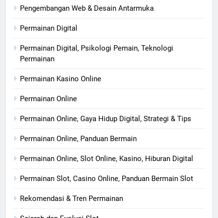
Pengembangan Web & Desain Antarmuka
Permainan Digital
Permainan Digital, Psikologi Pemain, Teknologi
Permainan
Permainan Kasino Online
Permainan Online
Permainan Online, Gaya Hidup Digital, Strategi & Tips
Permainan Online, Panduan Bermain
Permainan Online, Slot Online, Kasino, Hiburan Digital
Permainan Slot, Casino Online, Panduan Bermain Slot
Rekomendasi & Tren Permainan