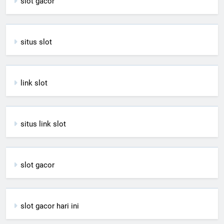
slot gacor
situs slot
link slot
situs link slot
slot gacor
slot gacor hari ini