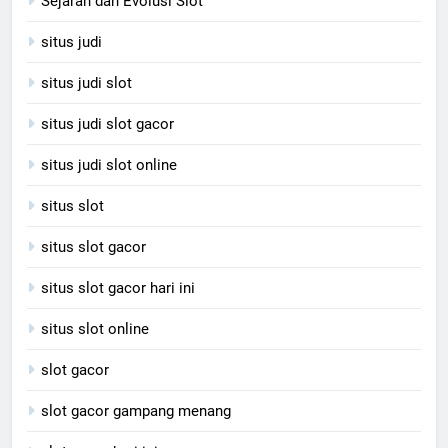
Sejarah dan Evolusi Slot
situs judi
situs judi slot
situs judi slot gacor
situs judi slot online
situs slot
situs slot gacor
situs slot gacor hari ini
situs slot online
slot gacor
slot gacor gampang menang