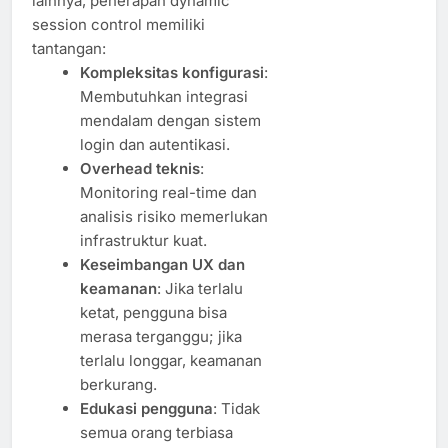
lainnya, penerapan dynamic
session control memiliki
tantangan:
Kompleksitas konfigurasi
:
Membutuhkan integrasi
mendalam dengan sistem
login dan autentikasi.
Overhead teknis
:
Monitoring real-time dan
analisis risiko memerlukan
infrastruktur kuat.
Keseimbangan UX dan
keamanan
: Jika terlalu
ketat, pengguna bisa
merasa terganggu; jika
terlalu longgar, keamanan
berkurang.
Edukasi pengguna
: Tidak
semua orang terbiasa