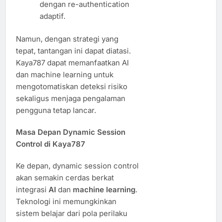
dengan re-authentication
adaptif.
Namun, dengan strategi yang
tepat, tantangan ini dapat diatasi.
Kaya787 dapat memanfaatkan AI
dan machine learning untuk
mengotomatiskan deteksi risiko
sekaligus menjaga pengalaman
pengguna tetap lancar.
Masa Depan Dynamic Session
Control di Kaya787
Ke depan, dynamic session control
akan semakin cerdas berkat
integrasi
AI
dan
machine learning
.
Teknologi ini memungkinkan
sistem belajar dari pola perilaku