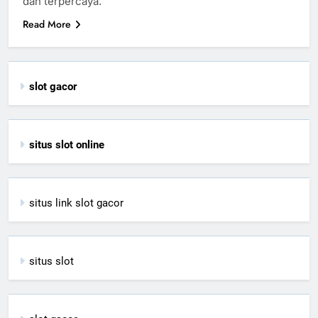
dan terpercaya.
Read More
slot gacor
situs slot online
situs link slot gacor
situs slot