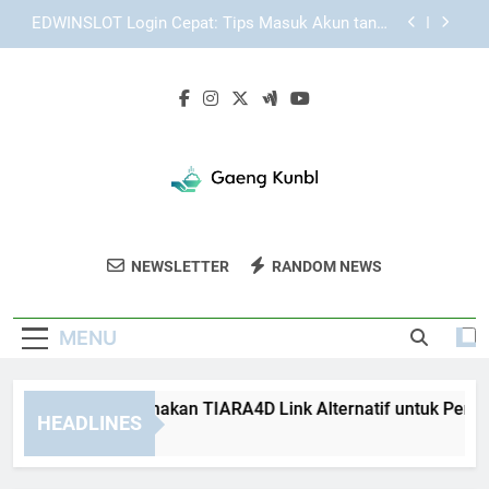
Skip
Login Edwinslot Mobile Friendly dengan Navigasi
to
Lebih Ringkas untuk Pengalaman Akses yang
Praktis
content
Tips Aman Menggunakan Lebah4D Login Setiap
Hari untuk Akses Akun yang Lebih Terjaga
Panduan Menggunakan TIARA4D Link Alternatif
untuk Pengguna Baru
EDWINSLOT Login Cepat: Tips Masuk Akun tanpa
Hambatan
Login Edwinslot Mobile Friendly dengan Navigasi
Lebih Ringkas untuk Pengalaman Akses yang
Gaeng Kunbl
Praktis
Nikmati Hidangan Khas Thailand Dari
Tips Aman Menggunakan Lebah4D Login Setiap
NEWSLETTER
RANDOM NEWS
Hari untuk Akses Akun yang Lebih Terjaga
Gaeng Kunbl, Restoran Dengan Cita Rasa
Autentik.
MENU
nduan Menggunakan TIARA4D Link Alternatif untuk Pengguna
HEADLINES
Weeks Ago