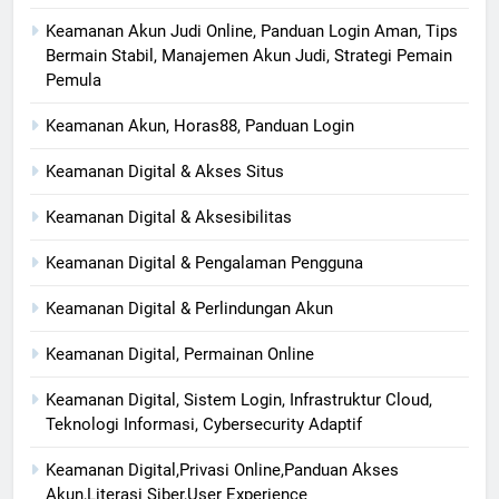
Keamanan Akun Judi Online, Panduan Login Aman, Tips
Bermain Stabil, Manajemen Akun Judi, Strategi Pemain
Pemula
Keamanan Akun, Horas88, Panduan Login
Keamanan Digital & Akses Situs
Keamanan Digital & Aksesibilitas
Keamanan Digital & Pengalaman Pengguna
Keamanan Digital & Perlindungan Akun
Keamanan Digital, Permainan Online
Keamanan Digital, Sistem Login, Infrastruktur Cloud,
Teknologi Informasi, Cybersecurity Adaptif
Keamanan Digital,Privasi Online,Panduan Akses
Akun,Literasi Siber,User Experience