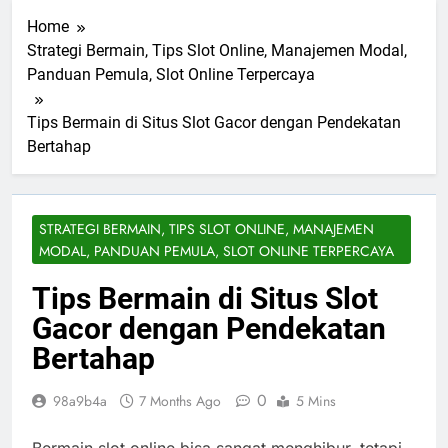
Home
Strategi Bermain, Tips Slot Online, Manajemen Modal,
Panduan Pemula, Slot Online Terpercaya
Tips Bermain di Situs Slot Gacor dengan Pendekatan
Bertahap
STRATEGI BERMAIN, TIPS SLOT ONLINE, MANAJEMEN
MODAL, PANDUAN PEMULA, SLOT ONLINE TERPERCAYA
Tips Bermain di Situs Slot
Gacor dengan Pendekatan
Bertahap
0
98a9b4a
7 Months Ago
5 Mins