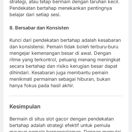
strategi, atau tetap bermain dengan taruhan kecil.
Pendekatan bertahap menekankan pentingnya
belajar dari setiap sesi.
8. Bersabar dan Konsisten
Kunci dari pendekatan bertahap adalah kesabaran
dan konsistensi. Pemain tidak boleh terburu-buru
mengejar kemenangan besar di awal. Dengan
ritme yang terkontrol, peluang menang meningkat
secara bertahap dan risiko kerugian besar dapat
dihindari. Kesabaran juga membantu pemain
menikmati permainan sebagai hiburan, bukan
hanya fokus pada hasil akhir.
Kesimpulan
Bermain di situs slot gacor dengan pendekatan
bertahap adalah strategi efektif untuk pemula
maupun pemain berpengalaman. Dengan memulai