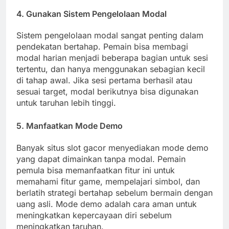
4. Gunakan Sistem Pengelolaan Modal
Sistem pengelolaan modal sangat penting dalam
pendekatan bertahap. Pemain bisa membagi
modal harian menjadi beberapa bagian untuk sesi
tertentu, dan hanya menggunakan sebagian kecil
di tahap awal. Jika sesi pertama berhasil atau
sesuai target, modal berikutnya bisa digunakan
untuk taruhan lebih tinggi.
5. Manfaatkan Mode Demo
Banyak situs slot gacor menyediakan mode demo
yang dapat dimainkan tanpa modal. Pemain
pemula bisa memanfaatkan fitur ini untuk
memahami fitur game, mempelajari simbol, dan
berlatih strategi bertahap sebelum bermain dengan
uang asli. Mode demo adalah cara aman untuk
meningkatkan kepercayaan diri sebelum
meningkatkan taruhan.