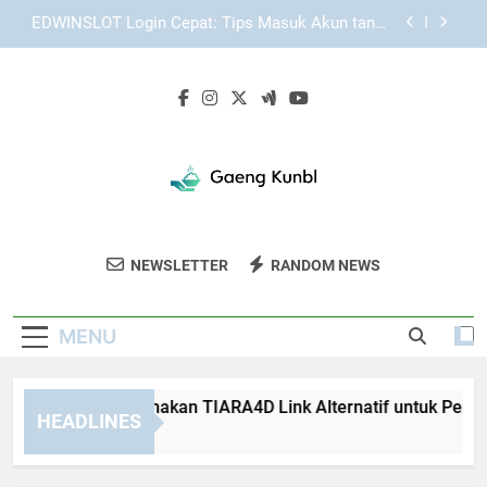
Skip
Login Edwinslot Mobile Friendly dengan Navigasi
to
Lebih Ringkas untuk Pengalaman Akses yang
Praktis
content
Tips Aman Menggunakan Lebah4D Login Setiap
Hari untuk Akses Akun yang Lebih Terjaga
Panduan Menggunakan TIARA4D Link Alternatif
untuk Pengguna Baru
EDWINSLOT Login Cepat: Tips Masuk Akun tanpa
Hambatan
Login Edwinslot Mobile Friendly dengan Navigasi
Lebih Ringkas untuk Pengalaman Akses yang
Gaeng Kunbl
Praktis
Nikmati Hidangan Khas Thailand Dari
Tips Aman Menggunakan Lebah4D Login Setiap
NEWSLETTER
RANDOM NEWS
Hari untuk Akses Akun yang Lebih Terjaga
Gaeng Kunbl, Restoran Dengan Cita Rasa
Autentik.
MENU
nduan Menggunakan TIARA4D Link Alternatif untuk Penggun
HEADLINES
Weeks Ago