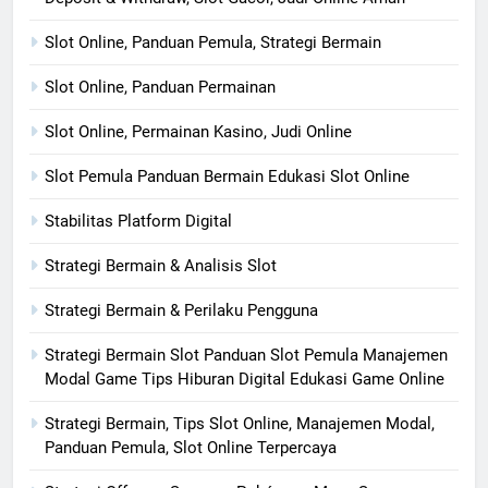
Slot Online, Panduan Pemula, Strategi Bermain
Slot Online, Panduan Permainan
Slot Online, Permainan Kasino, Judi Online
Slot Pemula Panduan Bermain Edukasi Slot Online
Stabilitas Platform Digital
Strategi Bermain & Analisis Slot
Strategi Bermain & Perilaku Pengguna
Strategi Bermain Slot Panduan Slot Pemula Manajemen
Modal Game Tips Hiburan Digital Edukasi Game Online
Strategi Bermain, Tips Slot Online, Manajemen Modal,
Panduan Pemula, Slot Online Terpercaya