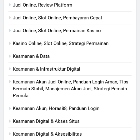
Judi Online, Review Platform
Judi Online, Slot Online, Pembayaran Cepat
Judi Online, Slot Online, Permainan Kasino
Kasino Online, Slot Online, Strategi Permainan
Keamanan & Data
Keamanan & Infrastruktur Digital
Keamanan Akun Judi Online, Panduan Login Aman, Tips
Bermain Stabil, Manajemen Akun Judi, Strategi Pemain
Pemula
Keamanan Akun, Horas88, Panduan Login
Keamanan Digital & Akses Situs
Keamanan Digital & Aksesibilitas