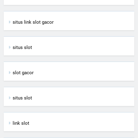
situs link slot gacor
situs slot
slot gacor
situs slot
link slot