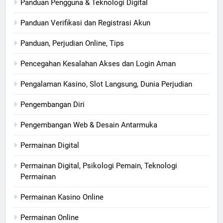
Panduan Pengguna & Teknologi Digital
Panduan Verifikasi dan Registrasi Akun
Panduan, Perjudian Online, Tips
Pencegahan Kesalahan Akses dan Login Aman
Pengalaman Kasino, Slot Langsung, Dunia Perjudian
Pengembangan Diri
Pengembangan Web & Desain Antarmuka
Permainan Digital
Permainan Digital, Psikologi Pemain, Teknologi
Permainan
Permainan Kasino Online
Permainan Online