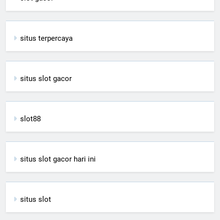
situs terpercaya
situs slot gacor
slot88
situs slot gacor hari ini
situs slot