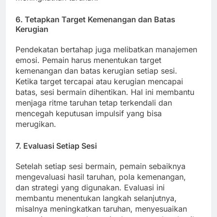
6. Tetapkan Target Kemenangan dan Batas
Kerugian
Pendekatan bertahap juga melibatkan manajemen
emosi. Pemain harus menentukan target
kemenangan dan batas kerugian setiap sesi.
Ketika target tercapai atau kerugian mencapai
batas, sesi bermain dihentikan. Hal ini membantu
menjaga ritme taruhan tetap terkendali dan
mencegah keputusan impulsif yang bisa
merugikan.
7. Evaluasi Setiap Sesi
Setelah setiap sesi bermain, pemain sebaiknya
mengevaluasi hasil taruhan, pola kemenangan,
dan strategi yang digunakan. Evaluasi ini
membantu menentukan langkah selanjutnya,
misalnya meningkatkan taruhan, menyesuaikan