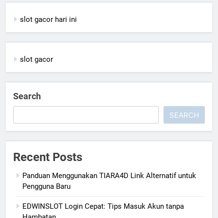
slot gacor hari ini
slot gacor
Search
SEARCH
Recent Posts
Panduan Menggunakan TIARA4D Link Alternatif untuk
Pengguna Baru
EDWINSLOT Login Cepat: Tips Masuk Akun tanpa
Hambatan