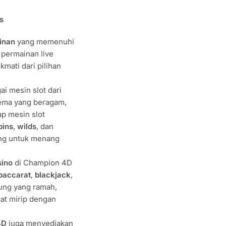
s
inan
yang memenuhi
 permainan live
mati dari pilihan
i mesin slot dari
tema yang beragam,
ap mesin slot
pins
,
wilds
, dan
ang untuk menang
sino
di Champion 4D
baccarat
,
blackjack
,
ung yang ramah,
at mirip dengan
4D
juga menyediakan