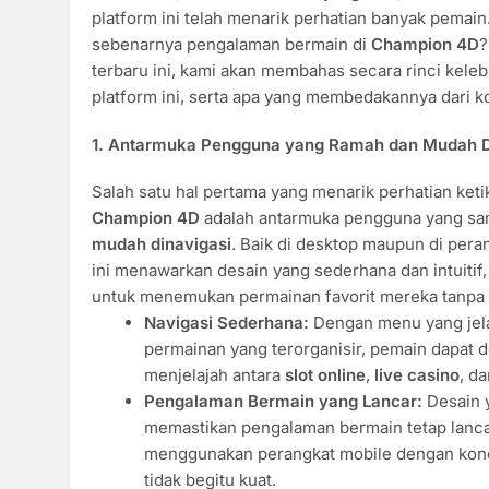
platform ini telah menarik perhatian banyak pemai
sebenarnya pengalaman bermain di
Champion 4D
?
terbaru ini, kami akan membahas secara rinci kele
platform ini, serta apa yang membedakannya dari k
1.
Antarmuka Pengguna yang Ramah dan Mudah 
Salah satu hal pertama yang menarik perhatian keti
Champion 4D
adalah antarmuka pengguna yang sa
mudah dinavigasi
. Baik di desktop maupun di pera
ini menawarkan desain yang sederhana dan intuit
untuk menemukan permainan favorit mereka tanpa
Navigasi Sederhana:
Dengan menu yang jela
permainan yang terorganisir, pemain dapat
menjelajah antara
slot online
,
live casino
, d
Pengalaman Bermain yang Lancar:
Desain 
memastikan pengalaman bermain tetap lanca
menggunakan perangkat mobile dengan kone
tidak begitu kuat.