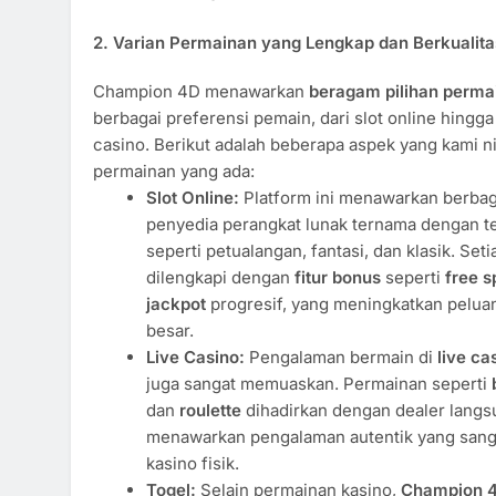
2.
Varian Permainan yang Lengkap dan Berkualita
Champion 4D menawarkan
beragam pilihan perma
berbagai preferensi pemain, dari slot online hingga
casino. Berikut adalah beberapa aspek yang kami nik
permainan yang ada:
Slot Online:
Platform ini menawarkan berbaga
penyedia perangkat lunak ternama dengan 
seperti petualangan, fantasi, dan klasik. Seti
dilengkapi dengan
fitur bonus
seperti
free s
jackpot
progresif, yang meningkatkan pelu
besar.
Live Casino:
Pengalaman bermain di
live ca
juga sangat memuaskan. Permainan seperti
dan
roulette
dihadirkan dengan dealer langs
menawarkan pengalaman autentik yang sang
kasino fisik.
Togel:
Selain permainan kasino,
Champion 