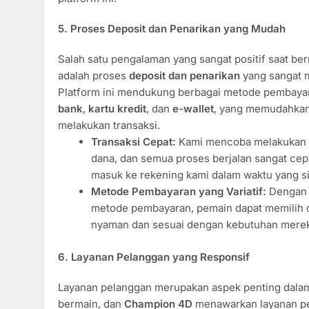
5.
Proses Deposit dan Penarikan yang Mudah
Salah satu pengalaman yang sangat positif saat be
adalah proses
deposit dan penarikan
yang sangat 
Platform ini mendukung berbagai metode pembaya
bank
,
kartu kredit
, dan
e-wallet
, yang memudahkan
melakukan transaksi.
Transaksi Cepat:
Kami mencoba melakukan 
dana, dan semua proses berjalan sangat cep
masuk ke rekening kami dalam waktu yang si
Metode Pembayaran yang Variatif:
Dengan b
metode pembayaran, pemain dapat memilih o
nyaman dan sesuai dengan kebutuhan merek
6.
Layanan Pelanggan yang Responsif
Layanan pelanggan merupakan aspek penting dal
bermain, dan
Champion 4D
menawarkan layanan pe