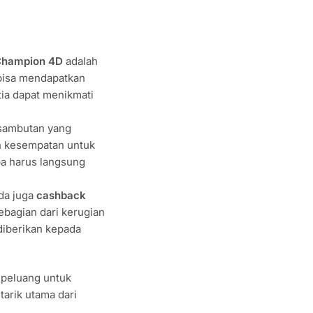
hampion 4D
adalah
bisa mendapatkan
ia dapat menikmati
sambutan yang
n kesempatan untuk
a harus langsung
ada juga
cashback
agian dari kerugian
iberikan kepada
 peluang untuk
tarik utama dari