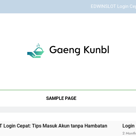
EDWINSLOT Login Cep
Login Edwinslot Mobile Friendly dengan Navigasi Lebih Ringka
Tips Aman Menggunakan Lebah4D Login Setiap Hari
Panduan Menggunakan TIARA4D
EDWINSLOT Login Cep
Login Edwinslot Mobile Friendly dengan Navigasi Lebih Ringka
ng Kunbl
dangan Khas Thailand Dari Gaeng Kunbl, Restoran Dengan Cita
Tips Aman Menggunakan Lebah4D Login Setiap Hari
SAMPLE PAGE
: Tips Masuk Akun tanpa Hambatan
Login Edwinslot M
2 Months Ago