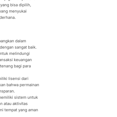
ang bisa dipilih,
 yang menyukai
derhana.
mbangkan dalam
engan sangat baik.
ntuk melindungi
ransaksi keuangan
tenang bagi para
iki lisensi dari
ikan bahwa permainan
ansparan.
miliki sistem untuk
atau aktivitas
ini tempat yang aman