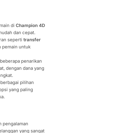
rmain di
Champion 4D
mudah dan cepat.
ran seperti
transfer
 pemain untuk
beberapa penarikan
at, dengan dana yang
ngkat.
erbagai pilihan
psi yang paling
a.
am pengalaman
langgan yang sangat