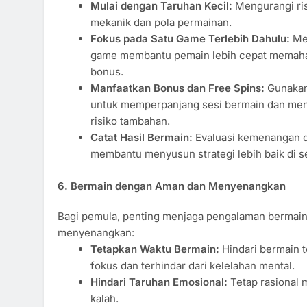
Mulai dengan Taruhan Kecil:
Mengurangi ris
mekanik dan pola permainan.
Fokus pada Satu Game Terlebih Dahulu:
Men
game membantu pemain lebih cepat memaham
bonus.
Manfaatkan Bonus dan Free Spins:
Gunakan 
untuk memperpanjang sesi bermain dan menc
risiko tambahan.
Catat Hasil Bermain:
Evaluasi kemenangan d
membantu menyusun strategi lebih baik di se
6. Bermain dengan Aman dan Menyenangkan
Bagi pemula, penting menjaga pengalaman bermain
menyenangkan:
Tetapkan Waktu Bermain:
Hindari bermain te
fokus dan terhindar dari kelelahan mental.
Hindari Taruhan Emosional:
Tetap rasional 
kalah.