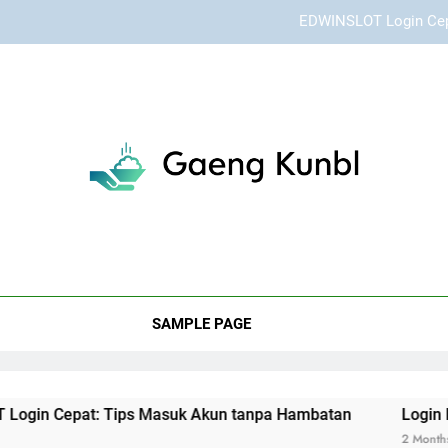
EDWINSLOT Login Cep
Login Edwinslot Mobile Friendly dengan Navigasi Lebih Ringka
Tips Aman Menggunakan Lebah4D Login Setiap Hari
Panduan Menggunakan TIARA4D
EDWINSLOT Login Cep
Login Edwinslot Mobile Friendly dengan Navigasi Lebih Ringka
ng Kunbl
dangan Khas Thailand Dari Gaeng Kunbl, Restoran Dengan Cita
Tips Aman Menggunakan Lebah4D Login Setiap Hari
SAMPLE PAGE
t: Tips Masuk Akun tanpa Hambatan
Login Edwinslot M
2 Months Ago