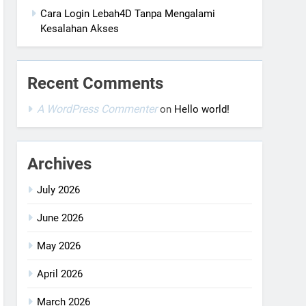
Cara Login Lebah4D Tanpa Mengalami
Kesalahan Akses
Recent Comments
A WordPress Commenter
on
Hello world!
Archives
July 2026
June 2026
May 2026
April 2026
March 2026