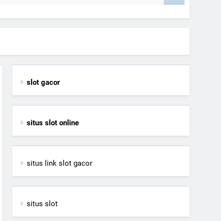
slot gacor
situs slot online
situs link slot gacor
situs slot