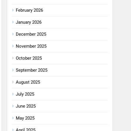
February 2026
January 2026
December 2025
November 2025
October 2025
September 2025
August 2025
July 2025
June 2025
May 2025
April 2025