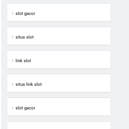
slot gacor
situs slot
link slot
situs link slot
slot gacor