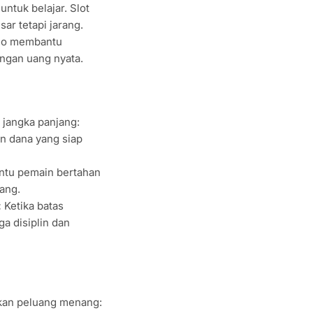
untuk belajar. Slot
ar tetapi jarang.
mo membantu
ngan uang nyata.
 jangka panjang:
 dana yang siap
u pemain bertahan
ang.
:
Ketika batas
a disiplin dan
tkan peluang menang: