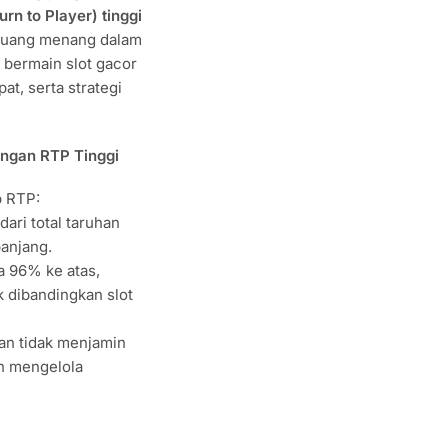
rn to Player) tinggi
luang menang dalam
 bermain slot gacor
at, serta strategi
engan RTP Tinggi
p RTP:
ari total taruhan
anjang.
a 96% ke atas,
 dibandingkan slot
an tidak menjamin
n mengelola