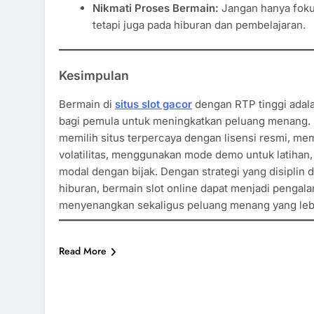
Nikmati Proses Bermain:
Jangan hanya fok
tetapi juga pada hiburan dan pembelajaran.
Kesimpulan
Bermain di
situs slot gacor
dengan RTP tinggi adala
bagi pemula untuk meningkatkan peluang menang.
memilih situs terpercaya dengan lisensi resmi, m
volatilitas, menggunakan mode demo untuk latihan,
modal dengan bijak. Dengan strategi yang disiplin 
hiburan, bermain slot online dapat menjadi pengal
menyenangkan sekaligus peluang menang yang lebi
Read More