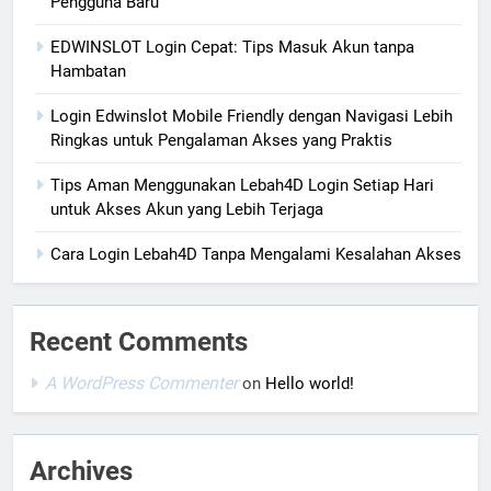
Pengguna Baru
EDWINSLOT Login Cepat: Tips Masuk Akun tanpa
Hambatan
Login Edwinslot Mobile Friendly dengan Navigasi Lebih
Ringkas untuk Pengalaman Akses yang Praktis
Tips Aman Menggunakan Lebah4D Login Setiap Hari
untuk Akses Akun yang Lebih Terjaga
Cara Login Lebah4D Tanpa Mengalami Kesalahan Akses
Recent Comments
A WordPress Commenter
on
Hello world!
Archives