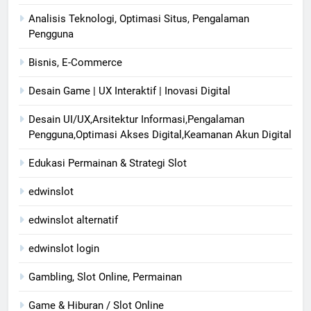
Analisis Teknologi, Optimasi Situs, Pengalaman
Pengguna
Bisnis, E-Commerce
Desain Game | UX Interaktif | Inovasi Digital
Desain UI/UX,Arsitektur Informasi,Pengalaman
Pengguna,Optimasi Akses Digital,Keamanan Akun Digital
Edukasi Permainan & Strategi Slot
edwinslot
edwinslot alternatif
edwinslot login
Gambling, Slot Online, Permainan
Game & Hiburan / Slot Online