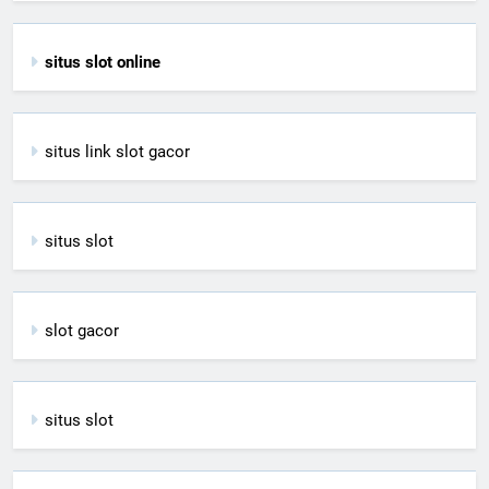
situs slot online
situs link slot gacor
situs slot
slot gacor
situs slot