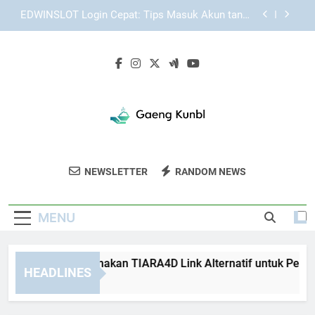
Skip
Login Edwinslot Mobile Friendly dengan Navigasi
to
Lebih Ringkas untuk Pengalaman Akses yang
Praktis
content
Tips Aman Menggunakan Lebah4D Login Setiap
Hari untuk Akses Akun yang Lebih Terjaga
Panduan Menggunakan TIARA4D Link Alternatif
untuk Pengguna Baru
EDWINSLOT Login Cepat: Tips Masuk Akun tanpa
Hambatan
Login Edwinslot Mobile Friendly dengan Navigasi
Lebih Ringkas untuk Pengalaman Akses yang
Gaeng Kunbl
Praktis
Nikmati Hidangan Khas Thailand Dari
Tips Aman Menggunakan Lebah4D Login Setiap
NEWSLETTER
RANDOM NEWS
Hari untuk Akses Akun yang Lebih Terjaga
Gaeng Kunbl, Restoran Dengan Cita Rasa
Autentik.
MENU
nduan Menggunakan TIARA4D Link Alternatif untuk Penggun
HEADLINES
Weeks Ago