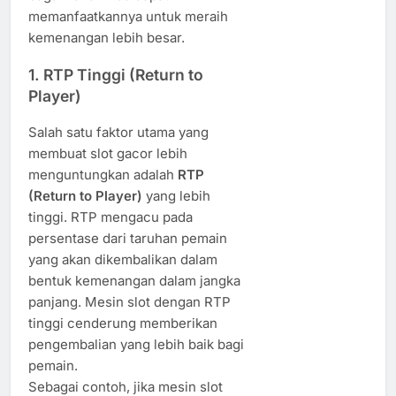
memanfaatkannya untuk meraih
kemenangan lebih besar.
1.
RTP Tinggi (Return to
Player)
Salah satu faktor utama yang
membuat slot gacor lebih
menguntungkan adalah
RTP
(Return to Player)
yang lebih
tinggi. RTP mengacu pada
persentase dari taruhan pemain
yang akan dikembalikan dalam
bentuk kemenangan dalam jangka
panjang. Mesin slot dengan RTP
tinggi cenderung memberikan
pengembalian yang lebih baik bagi
pemain.
Sebagai contoh, jika mesin slot