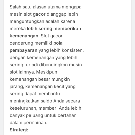
Salah satu alasan utama mengapa
mesin slot
gacor
dianggap lebih
menguntungkan adalah karena
mereka
lebih sering memberikan
kemenangan
. Slot gacor
cenderung memiliki
pola
pembayaran
yang lebih konsisten,
dengan kemenangan yang lebih
sering terjadi dibandingkan mesin
slot lainnya. Meskipun
kemenangan besar mungkin
jarang, kemenangan kecil yang
sering dapat membantu
meningkatkan saldo Anda secara
keseluruhan, memberi Anda lebih
banyak peluang untuk bertahan
dalam permainan.
Strategi: