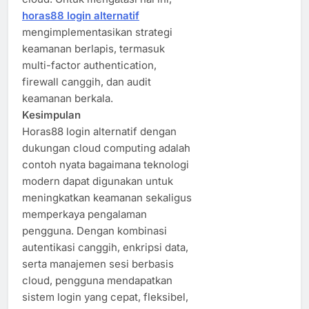
horas88 login alternatif
mengimplementasikan strategi
keamanan berlapis, termasuk
multi-factor authentication,
firewall canggih, dan audit
keamanan berkala.
Kesimpulan
Horas88 login alternatif dengan
dukungan cloud computing adalah
contoh nyata bagaimana teknologi
modern dapat digunakan untuk
meningkatkan keamanan sekaligus
memperkaya pengalaman
pengguna. Dengan kombinasi
autentikasi canggih, enkripsi data,
serta manajemen sesi berbasis
cloud, pengguna mendapatkan
sistem login yang cepat, fleksibel,