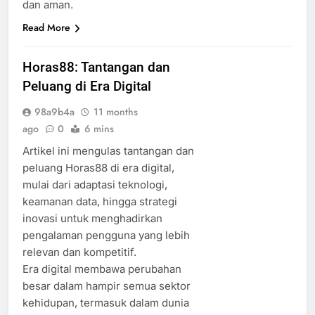
dan aman.
Read More
Horas88: Tantangan dan
Peluang di Era Digital
98a9b4a
11 months
ago
0
6 mins
Artikel ini mengulas tantangan dan
peluang Horas88 di era digital,
mulai dari adaptasi teknologi,
keamanan data, hingga strategi
inovasi untuk menghadirkan
pengalaman pengguna yang lebih
relevan dan kompetitif.
Era digital membawa perubahan
besar dalam hampir semua sektor
kehidupan, termasuk dalam dunia