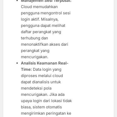
Manajemen Sesi Terpusat:
Cloud memudahkan
pengguna mengontrol sesi
login aktif. Misalnya,
pengguna dapat melihat
daftar perangkat yang
terhubung dan
menonaktifkan akses dari
perangkat yang
mencurigakan.
Analisis Keamanan Real-
Time:
Data login yang
diproses melalui cloud
dapat dianalisis untuk
mendeteksi pola
mencurigakan. Jika ada
upaya login dari lokasi tidak
biasa, sistem otomatis
mengirimkan peringatan ke