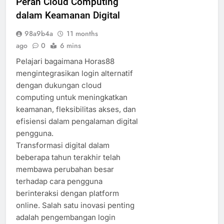
Peran Cloud Computing
dalam Keamanan Digital
98a9b4a
11 months
ago
0
6 mins
Pelajari bagaimana Horas88
mengintegrasikan login alternatif
dengan dukungan cloud
computing untuk meningkatkan
keamanan, fleksibilitas akses, dan
efisiensi dalam pengalaman digital
pengguna.
Transformasi digital dalam
beberapa tahun terakhir telah
membawa perubahan besar
terhadap cara pengguna
berinteraksi dengan platform
online. Salah satu inovasi penting
adalah pengembangan login