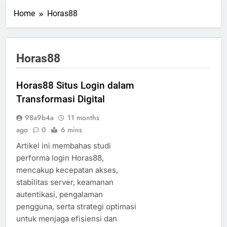
Home
Horas88
Horas88
Horas88 Situs Login dalam
Transformasi Digital
98a9b4a
11 months
ago
0
6 mins
Artikel ini membahas studi
performa login Horas88,
mencakup kecepatan akses,
stabilitas server, keamanan
autentikasi, pengalaman
pengguna, serta strategi optimasi
untuk menjaga efisiensi dan