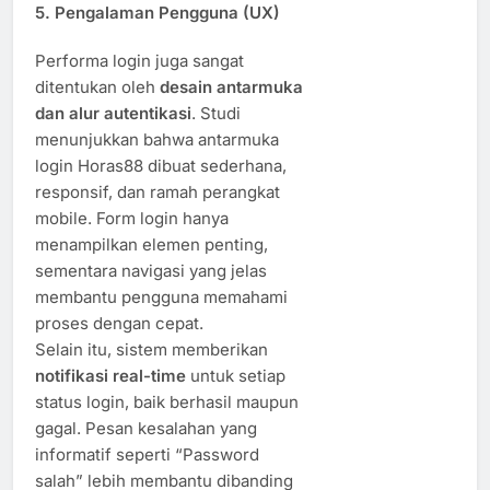
5. Pengalaman Pengguna (UX)
Performa login juga sangat
ditentukan oleh
desain antarmuka
dan alur autentikasi
. Studi
menunjukkan bahwa antarmuka
login Horas88 dibuat sederhana,
responsif, dan ramah perangkat
mobile. Form login hanya
menampilkan elemen penting,
sementara navigasi yang jelas
membantu pengguna memahami
proses dengan cepat.
Selain itu, sistem memberikan
notifikasi real-time
untuk setiap
status login, baik berhasil maupun
gagal. Pesan kesalahan yang
informatif seperti “Password
salah” lebih membantu dibanding