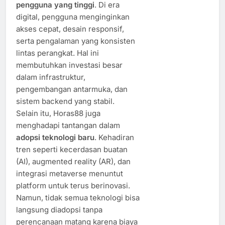
pengguna yang tinggi
. Di era
digital, pengguna menginginkan
akses cepat, desain responsif,
serta pengalaman yang konsisten
lintas perangkat. Hal ini
membutuhkan investasi besar
dalam infrastruktur,
pengembangan antarmuka, dan
sistem backend yang stabil.
Selain itu, Horas88 juga
menghadapi tantangan dalam
adopsi teknologi baru
. Kehadiran
tren seperti kecerdasan buatan
(AI), augmented reality (AR), dan
integrasi metaverse menuntut
platform untuk terus berinovasi.
Namun, tidak semua teknologi bisa
langsung diadopsi tanpa
perencanaan matang karena biaya