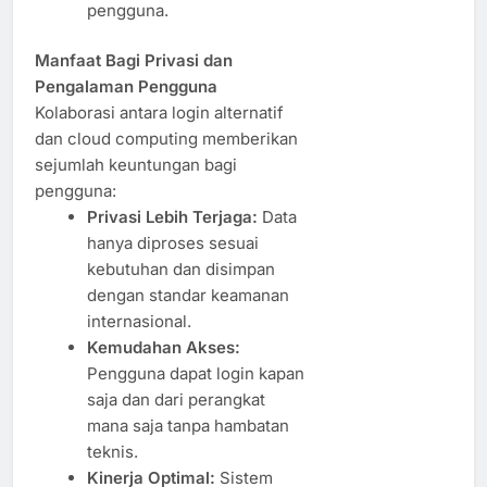
pengguna.
Manfaat Bagi Privasi dan
Pengalaman Pengguna
Kolaborasi antara login alternatif
dan cloud computing memberikan
sejumlah keuntungan bagi
pengguna:
Privasi Lebih Terjaga:
Data
hanya diproses sesuai
kebutuhan dan disimpan
dengan standar keamanan
internasional.
Kemudahan Akses:
Pengguna dapat login kapan
saja dan dari perangkat
mana saja tanpa hambatan
teknis.
Kinerja Optimal:
Sistem