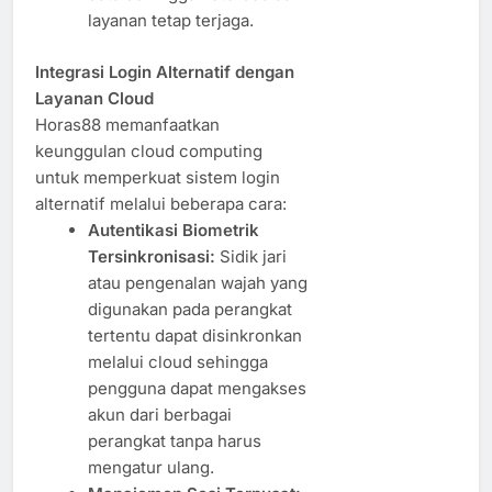
layanan tetap terjaga.
Integrasi Login Alternatif dengan
Layanan Cloud
Horas88 memanfaatkan
keunggulan cloud computing
untuk memperkuat sistem login
alternatif melalui beberapa cara:
Autentikasi Biometrik
Tersinkronisasi:
Sidik jari
atau pengenalan wajah yang
digunakan pada perangkat
tertentu dapat disinkronkan
melalui cloud sehingga
pengguna dapat mengakses
akun dari berbagai
perangkat tanpa harus
mengatur ulang.