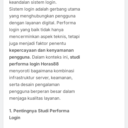
keandalan sistem login.
Sistem login adalah gerbang utama
yang menghubungkan pengguna
dengan layanan digital. Performa
login yang baik tidak hanya
mencerminkan aspek teknis, tetapi
juga menjadi faktor penentu
kepercayaan dan kenyamanan
pengguna
. Dalam konteks ini,
studi
performa login Horas88
menyoroti bagaimana kombinasi
infrastruktur server, keamanan,
serta desain pengalaman
pengguna berperan besar dalam
menjaga kualitas layanan.
1. Pentingnya Studi Performa
Login