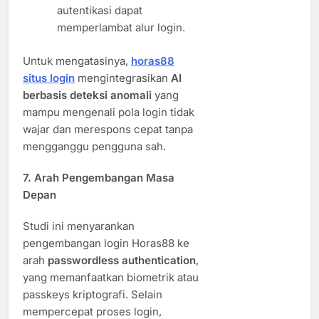
autentikasi dapat
memperlambat alur login.
Untuk mengatasinya,
horas88
situs login
mengintegrasikan
AI
berbasis deteksi anomali
yang
mampu mengenali pola login tidak
wajar dan merespons cepat tanpa
mengganggu pengguna sah.
7. Arah Pengembangan Masa
Depan
Studi ini menyarankan
pengembangan login Horas88 ke
arah
passwordless authentication
,
yang memanfaatkan biometrik atau
passkeys kriptografi. Selain
mempercepat proses login,