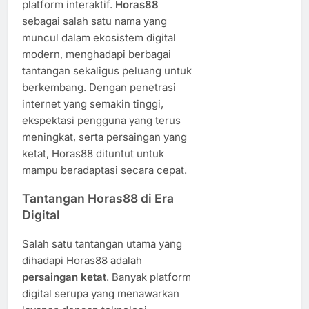
platform interaktif.
Horas88
sebagai salah satu nama yang
muncul dalam ekosistem digital
modern, menghadapi berbagai
tantangan sekaligus peluang untuk
berkembang. Dengan penetrasi
internet yang semakin tinggi,
ekspektasi pengguna yang terus
meningkat, serta persaingan yang
ketat, Horas88 dituntut untuk
mampu beradaptasi secara cepat.
Tantangan Horas88 di Era
Digital
Salah satu tantangan utama yang
dihadapi Horas88 adalah
persaingan ketat
. Banyak platform
digital serupa yang menawarkan