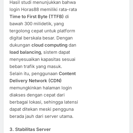
Hasil studi menunjukkan bahwa
login Horas88 memiliki rata-rata
Time to First Byte (TTFB)
di
bawah 300 milidetik, yang
tergolong cepat untuk platform
digital berskala besar. Dengan
dukungan
cloud computing
dan
load balancing
, sistem dapat
menyesuaikan kapasitas sesuai
beban trafik yang masuk.
Selain itu, penggunaan
Content
Delivery Network (CDN)
memungkinkan halaman login
diakses dengan cepat dari
berbagai lokasi, sehingga latensi
dapat ditekan meski pengguna
berada jauh dari server utama.
3. Stabilitas Server