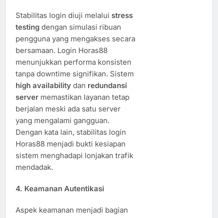
Stabilitas login diuji melalui
stress
testing
dengan simulasi ribuan
pengguna yang mengakses secara
bersamaan. Login Horas88
menunjukkan performa konsisten
tanpa downtime signifikan. Sistem
high availability
dan
redundansi
server
memastikan layanan tetap
berjalan meski ada satu server
yang mengalami gangguan.
Dengan kata lain, stabilitas login
Horas88 menjadi bukti kesiapan
sistem menghadapi lonjakan trafik
mendadak.
4. Keamanan Autentikasi
Aspek keamanan menjadi bagian