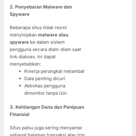
2.
Penyebaran Malware dan
Spyware
Beberapa situs tidak resmi
menyisipkan
malware atau
spyware
ke dalam sistem
pengguna secara diam-diam saat
link diakses. Ini dapat
menyebabkan:
Kinerja perangkat melambat
Data penting dicuri
Aktivitas pengguna
dimonitor tanpa izin
3.
Kehilangan Dana dan Penipuan
Finansial
Situs palsu juga sering menyamar
sebagai halaman transaksi atau top