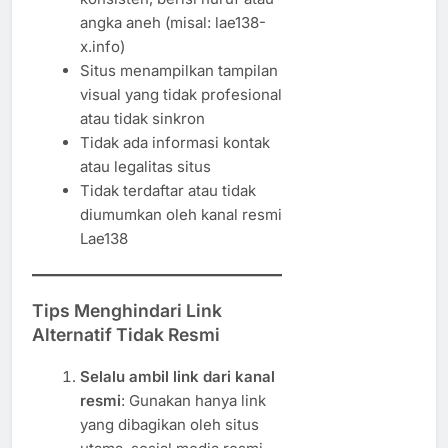
angka aneh (misal: lae138-
x.info)
Situs menampilkan tampilan
visual yang tidak profesional
atau tidak sinkron
Tidak ada informasi kontak
atau legalitas situs
Tidak terdaftar atau tidak
diumumkan oleh kanal resmi
Lae138
Tips Menghindari Link
Alternatif Tidak Resmi
Selalu ambil link dari kanal
resmi
: Gunakan hanya link
yang dibagikan oleh situs