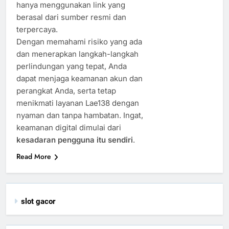
hanya menggunakan link yang
berasal dari sumber resmi dan
terpercaya.
Dengan memahami risiko yang ada
dan menerapkan langkah-langkah
perlindungan yang tepat, Anda
dapat menjaga keamanan akun dan
perangkat Anda, serta tetap
menikmati layanan Lae138 dengan
nyaman dan tanpa hambatan. Ingat,
keamanan digital dimulai dari
kesadaran pengguna itu sendiri
.
Read More
slot gacor