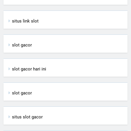
situs link slot
slot gacor
slot gacor hari ini
slot gacor
situs slot gacor