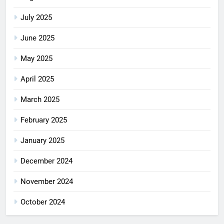
July 2025
June 2025
May 2025
April 2025
March 2025
February 2025
January 2025
December 2024
November 2024
October 2024