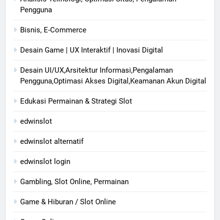
Pengguna
Bisnis, E-Commerce
Desain Game | UX Interaktif | Inovasi Digital
Desain UI/UX,Arsitektur Informasi,Pengalaman
Pengguna,Optimasi Akses Digital,Keamanan Akun Digital
Edukasi Permainan & Strategi Slot
edwinslot
edwinslot alternatif
edwinslot login
Gambling, Slot Online, Permainan
Game & Hiburan / Slot Online