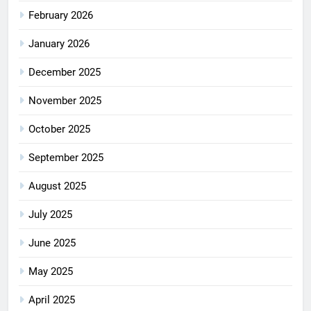
February 2026
January 2026
December 2025
November 2025
October 2025
September 2025
August 2025
July 2025
June 2025
May 2025
April 2025