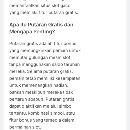
memanfaatkan situs slot gacor
yang memiliki fitur putaran gratis.
Apa Itu Putaran Gratis dan
Mengapa Penting?
Putaran gratis adalah fitur bonus
yang memungkinkan pemain untuk
memutar gulungan mesin slot
tanpa menggunakan saldo taruhan
mereka. Selama putaran gratis,
pemain tetap memiliki kesempatan
untuk memenangkan hadiah,
bahkan meskipun mereka tidak
bertaruh apapun. Putaran gratis
dapat diaktifkan melalui simbol
tertentu, kombinasi simbol, atau
fitur bonus yang tersedia dalam
permainan slot.