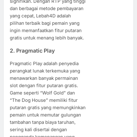
signifikan. Dengan RTP yang tinggi
dan berbagai metode pembayaran
yang cepat, Lebah4D adalah
pilihan terbaik bagi pemain yang
ingin memanfaatkan fitur putaran
gratis untuk menang lebih banyak.
2.
Pragmatic Play
Pragmatic Play adalah penyedia
perangkat lunak terkemuka yang
menawarkan banyak permainan
slot dengan fitur putaran gratis.
Game seperti “Wolf Gold” dan
“The Dog House” memiliki fitur
putaran gratis yang memungkinkan
pemain untuk memutar gulungan
tambahan tanpa biaya taruhan,
sering kali disertai dengan
pengganda kemenangan yang