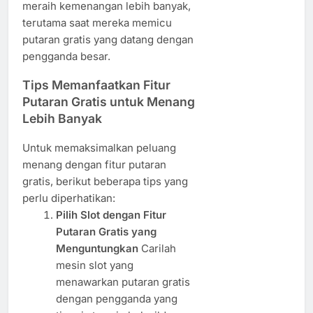
meraih kemenangan lebih banyak,
terutama saat mereka memicu
putaran gratis yang datang dengan
pengganda besar.
Tips Memanfaatkan Fitur
Putaran Gratis untuk Menang
Lebih Banyak
Untuk memaksimalkan peluang
menang dengan fitur putaran
gratis, berikut beberapa tips yang
perlu diperhatikan:
Pilih Slot dengan Fitur
Putaran Gratis yang
Menguntungkan
Carilah
mesin slot yang
menawarkan putaran gratis
dengan pengganda yang