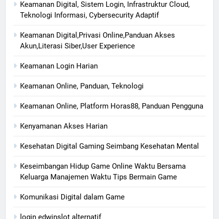
Keamanan Digital, Sistem Login, Infrastruktur Cloud,
Teknologi Informasi, Cybersecurity Adaptif
Keamanan Digital,Privasi Online,Panduan Akses
Akun,Literasi Siber,User Experience
Keamanan Login Harian
Keamanan Online, Panduan, Teknologi
Keamanan Online, Platform Horas88, Panduan Pengguna
Kenyamanan Akses Harian
Kesehatan Digital Gaming Seimbang Kesehatan Mental
Keseimbangan Hidup Game Online Waktu Bersama
Keluarga Manajemen Waktu Tips Bermain Game
Komunikasi Digital dalam Game
login edwinslot alternatif