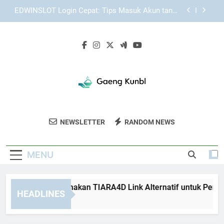
Skip
Login Edwinslot Mobile Friendly dengan Navigasi
to
Lebih Ringkas untuk Pengalaman Akses yang
Praktis
content
Tips Aman Menggunakan Lebah4D Login Setiap
Hari untuk Akses Akun yang Lebih Terjaga
Panduan Menggunakan TIARA4D Link Alternatif
untuk Pengguna Baru
EDWINSLOT Login Cepat: Tips Masuk Akun tanpa
Hambatan
Login Edwinslot Mobile Friendly dengan Navigasi
Lebih Ringkas untuk Pengalaman Akses yang
Gaeng Kunbl
Praktis
Nikmati Hidangan Khas Thailand Dari
Tips Aman Menggunakan Lebah4D Login Setiap
NEWSLETTER
RANDOM NEWS
Hari untuk Akses Akun yang Lebih Terjaga
Gaeng Kunbl, Restoran Dengan Cita Rasa
Autentik.
MENU
nduan Menggunakan TIARA4D Link Alternatif untuk Pengguna
HEADLINES
eeks Ago