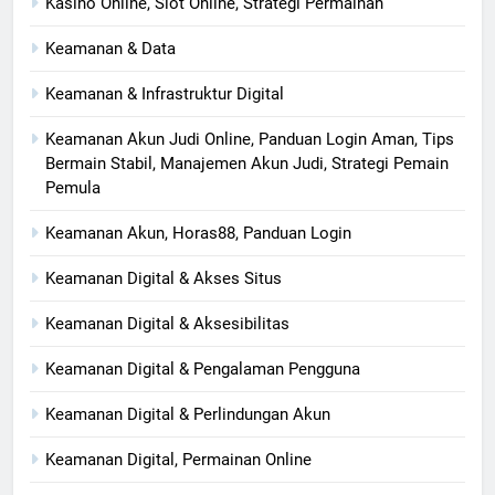
Kasino Online, Slot Online, Strategi Permainan
Keamanan & Data
Keamanan & Infrastruktur Digital
Keamanan Akun Judi Online, Panduan Login Aman, Tips
Bermain Stabil, Manajemen Akun Judi, Strategi Pemain
Pemula
Keamanan Akun, Horas88, Panduan Login
Keamanan Digital & Akses Situs
Keamanan Digital & Aksesibilitas
Keamanan Digital & Pengalaman Pengguna
Keamanan Digital & Perlindungan Akun
Keamanan Digital, Permainan Online