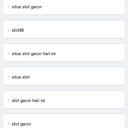
situs slot gacor
slot88
situs slot gacor hari ini
situs slot
slot gacor hari ini
slot gacor