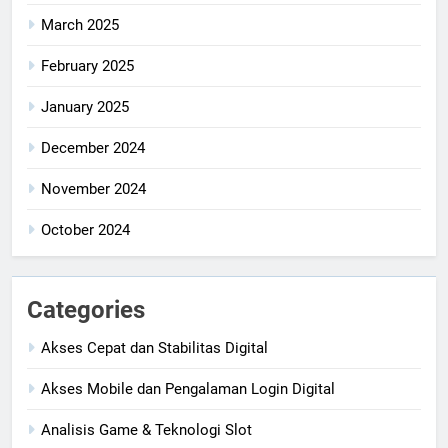
March 2025
February 2025
January 2025
December 2024
November 2024
October 2024
Categories
Akses Cepat dan Stabilitas Digital
Akses Mobile dan Pengalaman Login Digital
Analisis Game & Teknologi Slot