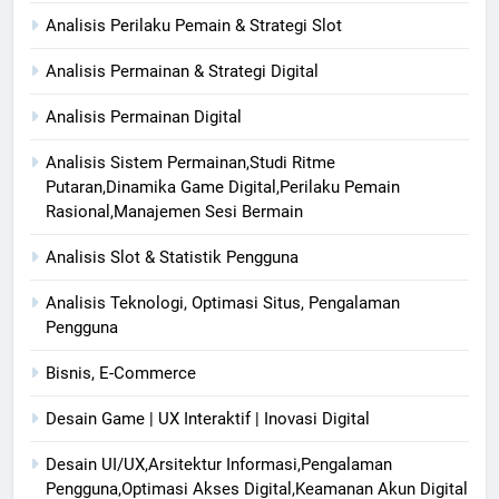
Analisis Perilaku Pemain & Strategi Slot
Analisis Permainan & Strategi Digital
Analisis Permainan Digital
Analisis Sistem Permainan,Studi Ritme
Putaran,Dinamika Game Digital,Perilaku Pemain
Rasional,Manajemen Sesi Bermain
Analisis Slot & Statistik Pengguna
Analisis Teknologi, Optimasi Situs, Pengalaman
Pengguna
Bisnis, E-Commerce
Desain Game | UX Interaktif | Inovasi Digital
Desain UI/UX,Arsitektur Informasi,Pengalaman
Pengguna,Optimasi Akses Digital,Keamanan Akun Digital