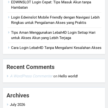
EDWINSLOT Login Cepat: Tips Masuk Akun tanpa
Hambatan
Login Edwinslot Mobile Friendly dengan Navigasi Lebih
Ringkas untuk Pengalaman Akses yang Praktis
Tips Aman Menggunakan Lebah4D Login Setiap Hari
untuk Akses Akun yang Lebih Terjaga
Cara Login Lebah4D Tanpa Mengalami Kesalahan Akses
Recent Comments
A WordPress Commenter
on
Hello world!
Archives
July 2026