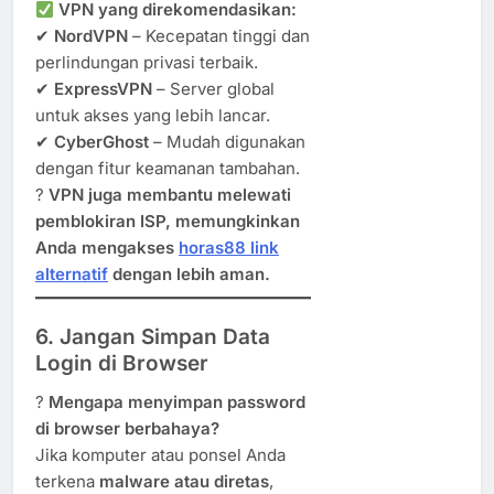
VPN yang direkomendasikan:
✔
NordVPN
– Kecepatan tinggi dan
perlindungan privasi terbaik.
✔
ExpressVPN
– Server global
untuk akses yang lebih lancar.
✔
CyberGhost
– Mudah digunakan
dengan fitur keamanan tambahan.
?
VPN juga membantu melewati
pemblokiran ISP, memungkinkan
Anda mengakses
horas88 link
alternatif
dengan lebih aman.
6. Jangan Simpan Data
Login di Browser
?
Mengapa menyimpan password
di browser berbahaya?
Jika komputer atau ponsel Anda
terkena
malware atau diretas
,