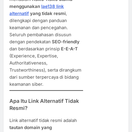
menggunakan
lae138 link
alternatif
yang tidak resmi
,
dilengkapi dengan panduan
keamanan dan pencegahan.
Seluruh pembahasan disusun
dengan pendekatan
SEO-friendly
dan berdasarkan prinsip
E-E-A-T
(Experience, Expertise,
Authoritativeness,
Trustworthiness), serta dirangkum
dari sumber terpercaya di bidang
keamanan siber.
Apa Itu Link Alternatif Tidak
Resmi?
Link alternatif tidak resmi adalah
tautan domain yang