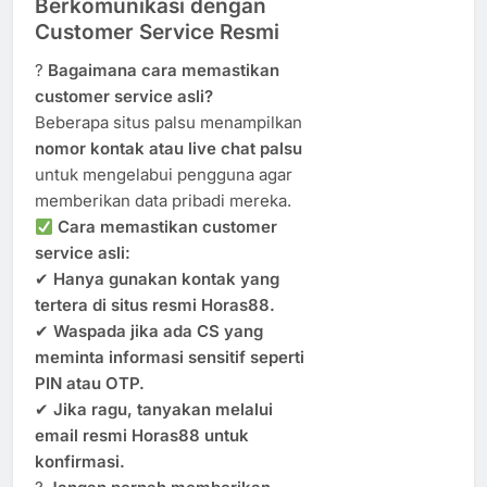
Berkomunikasi dengan
Customer Service Resmi
?
Bagaimana cara memastikan
customer service asli?
Beberapa situs palsu menampilkan
nomor kontak atau live chat palsu
untuk mengelabui pengguna agar
memberikan data pribadi mereka.
Cara memastikan customer
service asli:
✔
Hanya gunakan kontak yang
tertera di situs resmi Horas88.
✔
Waspada jika ada CS yang
meminta informasi sensitif seperti
PIN atau OTP.
✔
Jika ragu, tanyakan melalui
email resmi Horas88 untuk
konfirmasi.