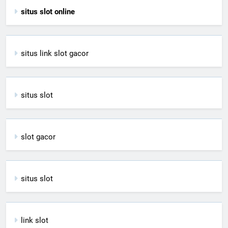
situs slot online
situs link slot gacor
situs slot
slot gacor
situs slot
link slot