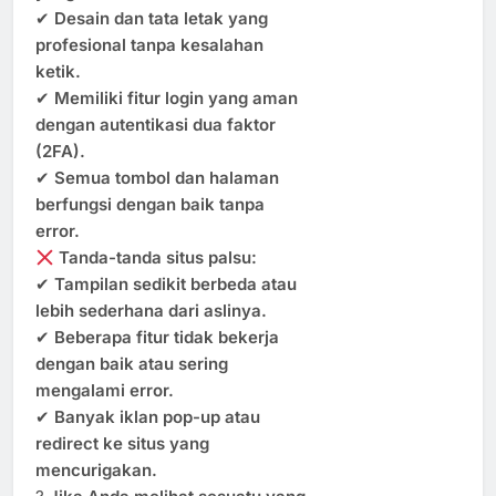
✔
Desain dan tata letak yang
profesional tanpa kesalahan
ketik.
✔
Memiliki fitur login yang aman
dengan autentikasi dua faktor
(2FA).
✔
Semua tombol dan halaman
berfungsi dengan baik tanpa
error.
Tanda-tanda situs palsu:
✔
Tampilan sedikit berbeda atau
lebih sederhana dari aslinya.
✔
Beberapa fitur tidak bekerja
dengan baik atau sering
mengalami error.
✔
Banyak iklan pop-up atau
redirect ke situs yang
mencurigakan.