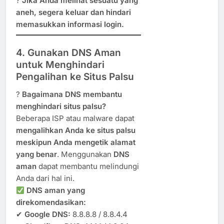
?
Jika Anda melihat sesuatu yang
aneh, segera keluar dan hindari
memasukkan informasi login.
4. Gunakan DNS Aman
untuk Menghindari
Pengalihan ke Situs Palsu
?
Bagaimana DNS membantu
menghindari situs palsu?
Beberapa ISP atau malware dapat
mengalihkan Anda ke situs palsu
meskipun Anda mengetik alamat
yang benar
. Menggunakan
DNS
aman
dapat membantu melindungi
Anda dari hal ini.
DNS aman yang
direkomendasikan:
✔
Google DNS:
8.8.8.8 / 8.8.4.4