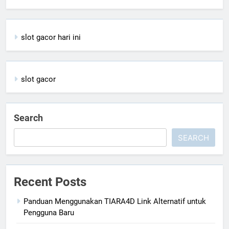
slot gacor hari ini
slot gacor
Search
SEARCH
Recent Posts
Panduan Menggunakan TIARA4D Link Alternatif untuk
Pengguna Baru