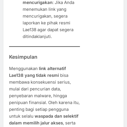
mencurigakan
: Jika Anda
menemukan link yang
mencurigakan, segera
laporkan ke pihak resmi
Lae138 agar dapat segera
ditindaklanjuti.
Kesimpulan
Menggunakan
link alternatif
Lae138 yang tidak resmi
bisa
membawa konsekuensi serius,
mulai dari pencurian data,
penyebaran malware, hingga
penipuan finansial. Oleh karena itu,
penting bagi setiap pengguna
untuk selalu
waspada dan selektif
dalam memilih jalur akses
, serta