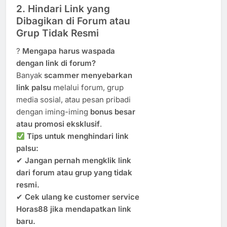
2. Hindari Link yang
Dibagikan di Forum atau
Grup Tidak Resmi
?
Mengapa harus waspada
dengan link di forum?
Banyak
scammer menyebarkan
link palsu
melalui forum, grup
media sosial, atau pesan pribadi
dengan iming-iming
bonus besar
atau promosi eksklusif
.
Tips untuk menghindari link
palsu:
✔
Jangan pernah mengklik link
dari forum atau grup yang tidak
resmi.
✔
Cek ulang ke customer service
Horas88 jika mendapatkan link
baru.