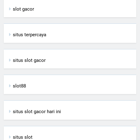
slot gacor
situs terpercaya
situs slot gacor
slot88
situs slot gacor hari ini
situs slot