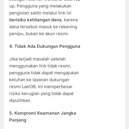
up. Pengguna yang melakukan
pengisian saldo melalui link ini
berisiko kehilangan dana
, karena
dana tersebut masuk ke rekening
penipu, bukan ke akun resmi.
4.
Tidak Ada Dukungan Pengguna
Jika terjadi masalah setelah
menggunakan link tidak resmi,
pengguna tidak dapat mengajukan
keluhan ke layanan dukungan
resmi Lae138. Ini memperbesar
risiko kerugian yang tidak dapat
dipulihkan.
5.
Kompromi Keamanan Jangka
Panjang