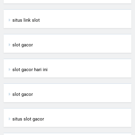
situs link slot
slot gacor
slot gacor hari ini
slot gacor
situs slot gacor