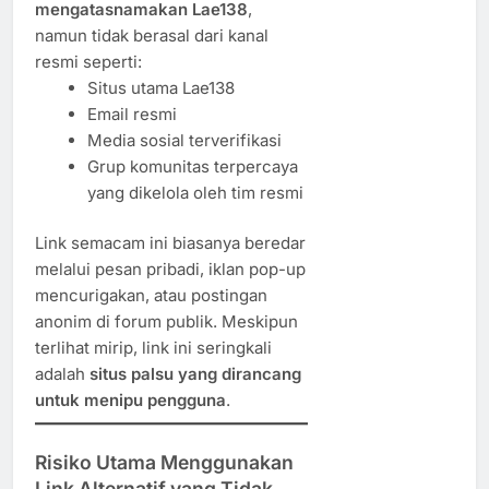
mengatasnamakan Lae138
,
namun tidak berasal dari kanal
resmi seperti:
Situs utama Lae138
Email resmi
Media sosial terverifikasi
Grup komunitas terpercaya
yang dikelola oleh tim resmi
Link semacam ini biasanya beredar
melalui pesan pribadi, iklan pop-up
mencurigakan, atau postingan
anonim di forum publik. Meskipun
terlihat mirip, link ini seringkali
adalah
situs palsu yang dirancang
untuk menipu pengguna
.
Risiko Utama Menggunakan
Link Alternatif yang Tidak