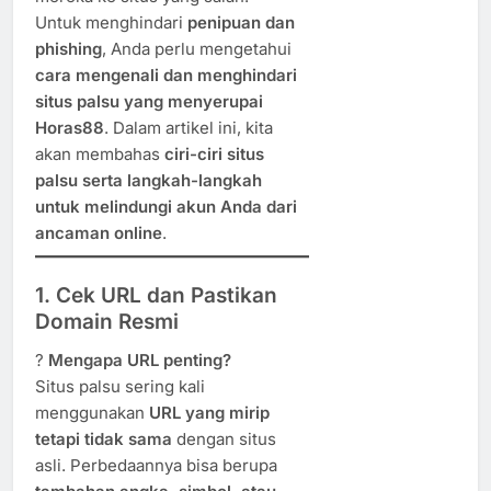
Untuk menghindari
penipuan dan
phishing
, Anda perlu mengetahui
cara mengenali dan menghindari
situs palsu yang menyerupai
Horas88
. Dalam artikel ini, kita
akan membahas
ciri-ciri situs
palsu serta langkah-langkah
untuk melindungi akun Anda dari
ancaman online
.
1. Cek URL dan Pastikan
Domain Resmi
?
Mengapa URL penting?
Situs palsu sering kali
menggunakan
URL yang mirip
tetapi tidak sama
dengan situs
asli. Perbedaannya bisa berupa