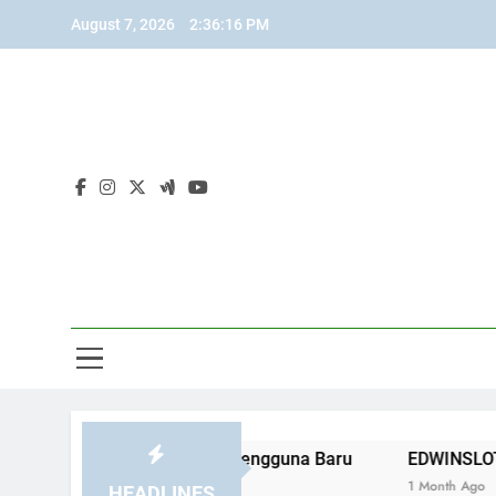
Skip
August 7, 2026
2:36:17 PM
to
content
Gae
Nikmati Hi
lternatif untuk Pengguna Baru
EDWINSLOT Login Cepa
1 Month Ago
HEADLINES