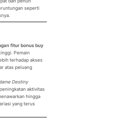
epat dan penuh
eruntungan seperti
knya.
ngan fitur bonus buy
tinggi. Pemain
ebih terhadap akses
ar atas peluang
ame Destiny
eningkatan aktivitas
 menawarkan hingga
riasi yang terus