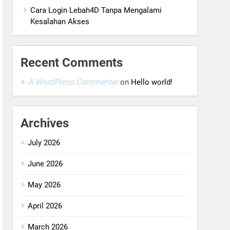
Cara Login Lebah4D Tanpa Mengalami
Kesalahan Akses
Recent Comments
A WordPress Commenter
on
Hello world!
Archives
July 2026
June 2026
May 2026
April 2026
March 2026