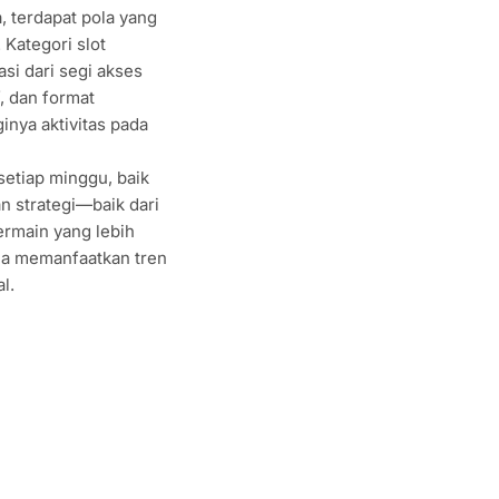
, terdapat pola yang
 Kategori slot
si dari segi akses
f, dan format
inya aktivitas pada
etiap minggu, baik
 strategi—baik dari
ermain yang lebih
ana memanfaatkan tren
l.