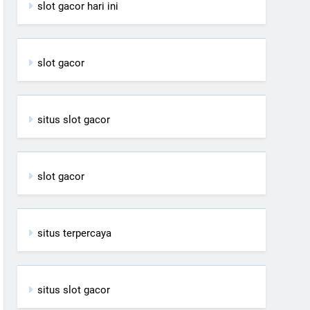
slot gacor hari ini
slot gacor
situs slot gacor
slot gacor
situs terpercaya
situs slot gacor