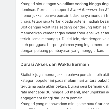
Kategori slot dengan
volatilitas sedang hingga ting
dominan. Permainan seperti
Sweet Bonanza
dan
St
menunjukkan bahwa pemain tidak hanya mencari f
tinggi, tetapi juga tertarik pada potensi hadiah bes
Slot dengan volatilitas sedang cenderung lebih se
memberikan kemenangan dalam frekuensi wajar t
terlalu lama menunggu. Di sisi lain, slot dengan volat
oleh pengguna berpengalaman yang ingin mencoba
dengan peluang pembayaran yang menggiurkan.
Durasi Akses dan Waktu Bermain
Statistik juga menunjukkan bahwa pemain lebih akti
kategori populer ini pada
malam hari antara pukul
terutama pada akhir pekan. Durasi sesi bermain dala
rata mencapai
30 hingga 50 menit
, menunjukkan a
engagement tinggi dari para pemain.
Kategori yang menawarkan mini game atau
fitur c