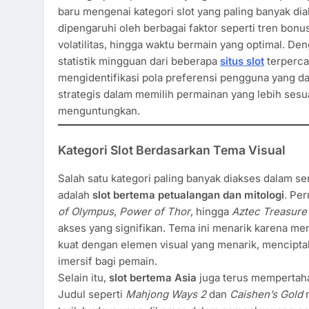
baru mengenai kategori slot yang paling banyak diak
dipengaruhi oleh berbagai faktor seperti tren bonus
volatilitas, hingga waktu bermain yang optimal. De
statistik mingguan dari beberapa
situs slot
terpercay
mengidentifikasi pola preferensi pengguna yang da
strategis dalam memilih permainan yang lebih sesu
menguntungkan.
Kategori Slot Berdasarkan Tema Visual
Salah satu kategori paling banyak diakses dalam se
adalah
slot bertema petualangan dan mitologi
. Pe
of Olympus
,
Power of Thor
, hingga
Aztec Treasure
akses yang signifikan. Tema ini menarik karena m
kuat dengan elemen visual yang menarik, mencipt
imersif bagi pemain.
Selain itu,
slot bertema Asia
juga terus mempertaha
Judul seperti
Mahjong Ways 2
dan
Caishen’s Gold
m