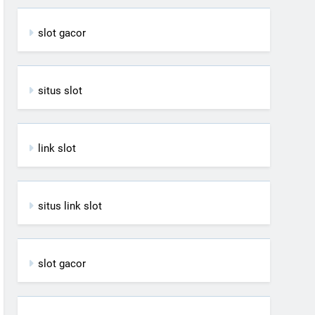
slot gacor
situs slot
link slot
situs link slot
slot gacor