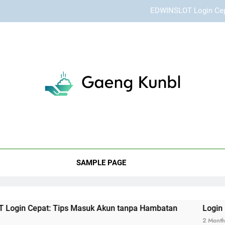
EDWINSLOT Login Cep
Login Edwinslot Mobile Friendly dengan Navigasi Lebih Ringka
Tips Aman Menggunakan Lebah4D Login Setiap Hari
Panduan Menggunakan TIARA4D
EDWINSLOT Login Cep
Login Edwinslot Mobile Friendly dengan Navigasi Lebih Ringka
ng Kunbl
dangan Khas Thailand Dari Gaeng Kunbl, Restoran Dengan Cita
Tips Aman Menggunakan Lebah4D Login Setiap Hari
SAMPLE PAGE
t: Tips Masuk Akun tanpa Hambatan
Login Edwinslot M
2 Months Ago