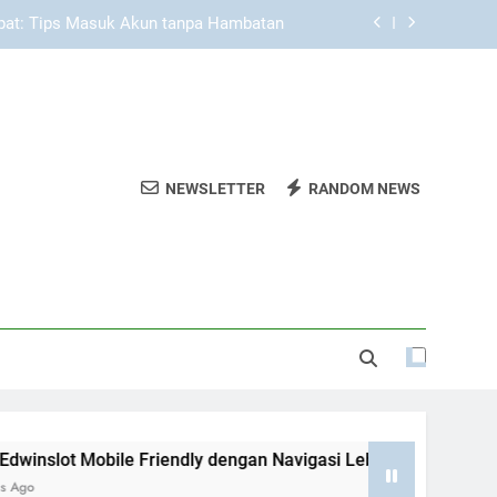
at: Tips Masuk Akun tanpa Hambatan
s untuk Pengalaman Akses yang Praktis
 untuk Akses Akun yang Lebih Terjaga
 Link Alternatif untuk Pengguna Baru
NEWSLETTER
RANDOM NEWS
at: Tips Masuk Akun tanpa Hambatan
s untuk Pengalaman Akses yang Praktis
 Rasa Autentik.
 untuk Akses Akun yang Lebih Terjaga
obile Friendly dengan Navigasi Lebih Ringkas untuk Pengalam