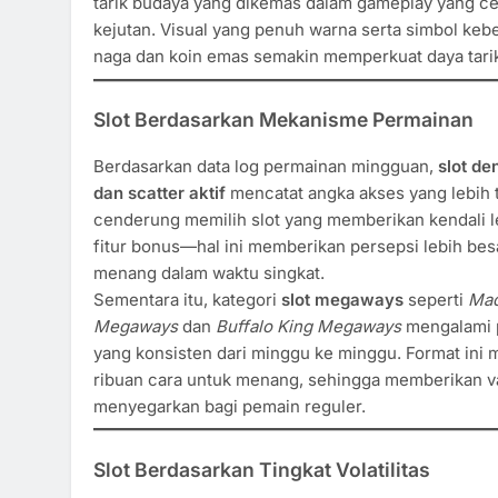
tarik budaya yang dikemas dalam gameplay yang c
kejutan. Visual yang penuh warna serta simbol keb
naga dan koin emas semakin memperkuat daya tari
Slot Berdasarkan Mekanisme Permainan
Berdasarkan data log permainan mingguan,
slot de
dan scatter aktif
mencatat angka akses yang lebih 
cenderung memilih slot yang memberikan kendali l
fitur bonus—hal ini memberikan persepsi lebih bes
menang dalam waktu singkat.
Sementara itu, kategori
slot megaways
seperti
Mad
Megaways
dan
Buffalo King Megaways
mengalami p
yang konsisten dari minggu ke minggu. Format ini
ribuan cara untuk menang, sehingga memberikan va
menyegarkan bagi pemain reguler.
Slot Berdasarkan Tingkat Volatilitas