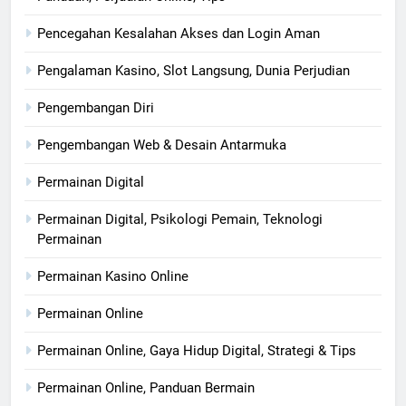
Pencegahan Kesalahan Akses dan Login Aman
Pengalaman Kasino, Slot Langsung, Dunia Perjudian
Pengembangan Diri
Pengembangan Web & Desain Antarmuka
Permainan Digital
Permainan Digital, Psikologi Pemain, Teknologi
Permainan
Permainan Kasino Online
Permainan Online
Permainan Online, Gaya Hidup Digital, Strategi & Tips
Permainan Online, Panduan Bermain