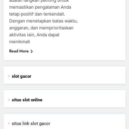
adalah langkah penting untuk
memastikan pengalaman Anda
tetap positif dan terkendali.
Dengan menetapkan batas waktu,
anggaran, dan memprioritaskan
aktivitas lain, Anda dapat
menikmati
Read More
slot gacor
situs slot online
situs link slot gacor