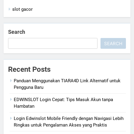
slot gacor
Search
SEARCH
Recent Posts
Panduan Menggunakan TIARA4D Link Alternatif untuk
Pengguna Baru
EDWINSLOT Login Cepat: Tips Masuk Akun tanpa
Hambatan
Login Edwinslot Mobile Friendly dengan Navigasi Lebih
Ringkas untuk Pengalaman Akses yang Praktis