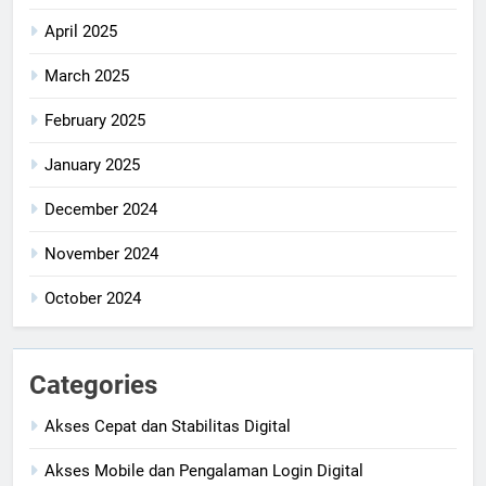
April 2025
March 2025
February 2025
January 2025
December 2024
November 2024
October 2024
Categories
Akses Cepat dan Stabilitas Digital
Akses Mobile dan Pengalaman Login Digital