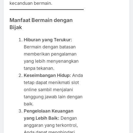
kecanduan bermain.
Manfaat Bermain dengan
Bijak
Hiburan yang Terukur:
Bermain dengan batasan
memberikan pengalaman
yang lebih menyenangkan
tanpa tekanan.
Keseimbangan Hidup:
Anda
tetap dapat menikmati slot
online sambil menjalani
tanggung jawab lain dengan
baik.
Pengelolaan Keuangan
yang Lebih Baik:
Dengan
anggaran yang terkontrol,
Anda dapat menghindari