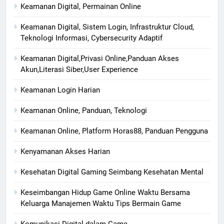
Keamanan Digital, Permainan Online
Keamanan Digital, Sistem Login, Infrastruktur Cloud,
Teknologi Informasi, Cybersecurity Adaptif
Keamanan Digital,Privasi Online,Panduan Akses
Akun,Literasi Siber,User Experience
Keamanan Login Harian
Keamanan Online, Panduan, Teknologi
Keamanan Online, Platform Horas88, Panduan Pengguna
Kenyamanan Akses Harian
Kesehatan Digital Gaming Seimbang Kesehatan Mental
Keseimbangan Hidup Game Online Waktu Bersama
Keluarga Manajemen Waktu Tips Bermain Game