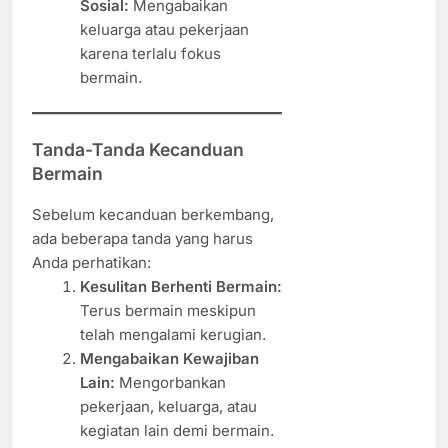
Sosial:
Mengabaikan
keluarga atau pekerjaan
karena terlalu fokus
bermain.
Tanda-Tanda Kecanduan
Bermain
Sebelum kecanduan berkembang,
ada beberapa tanda yang harus
Anda perhatikan:
Kesulitan Berhenti Bermain:
Terus bermain meskipun
telah mengalami kerugian.
Mengabaikan Kewajiban
Lain:
Mengorbankan
pekerjaan, keluarga, atau
kegiatan lain demi bermain.