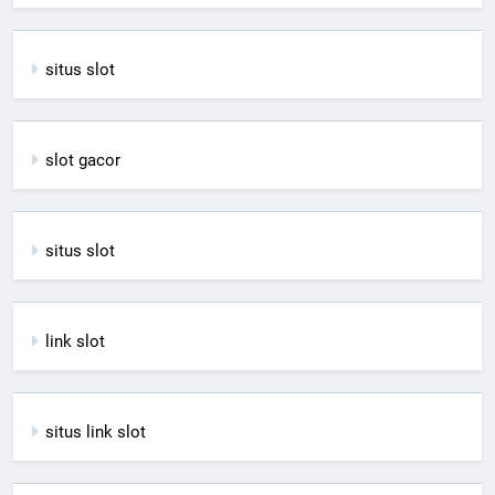
situs slot
slot gacor
situs slot
link slot
situs link slot