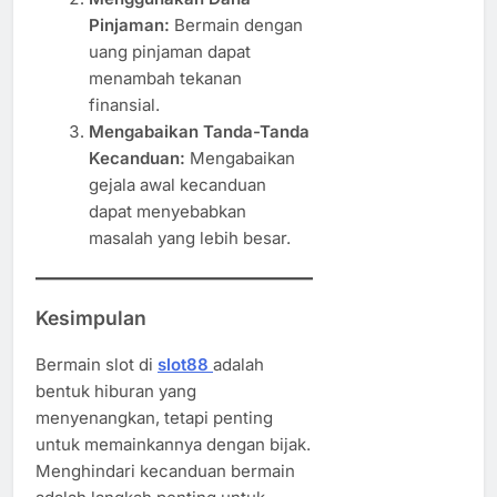
Pinjaman:
Bermain dengan
uang pinjaman dapat
menambah tekanan
finansial.
Mengabaikan Tanda-Tanda
Kecanduan:
Mengabaikan
gejala awal kecanduan
dapat menyebabkan
masalah yang lebih besar.
Kesimpulan
Bermain slot di
slot88
adalah
bentuk hiburan yang
menyenangkan, tetapi penting
untuk memainkannya dengan bijak.
Menghindari kecanduan bermain