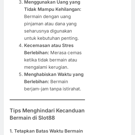
Menggunakan Uang yang
Tidak Mampu Kehilangan:
Bermain dengan uang
pinjaman atau dana yang
seharusnya digunakan
untuk kebutuhan penting.
Kecemasan atau Stres
Berlebihan:
Merasa cemas
ketika tidak bermain atau
mengalami kerugian.
Menghabiskan Waktu yang
Berlebihan:
Bermain
berjam-jam tanpa istirahat.
Tips Menghindari Kecanduan
Bermain di Slot88
1. Tetapkan Batas Waktu Bermain