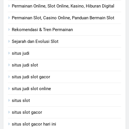
Permainan Online, Slot Online, Kasino, Hiburan Digital
Permainan Slot, Casino Online, Panduan Bermain Slot
Rekomendasi & Tren Permainan
Sejarah dan Evolusi Slot
situs judi
situs judi slot
situs judi slot gacor
situs judi slot online
situs slot
situs slot gacor
situs slot gacor hari ini