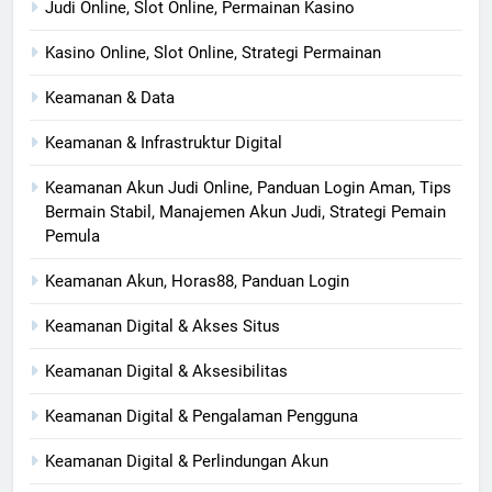
Judi Online, Slot Online, Permainan Kasino
Kasino Online, Slot Online, Strategi Permainan
Keamanan & Data
Keamanan & Infrastruktur Digital
Keamanan Akun Judi Online, Panduan Login Aman, Tips
Bermain Stabil, Manajemen Akun Judi, Strategi Pemain
Pemula
Keamanan Akun, Horas88, Panduan Login
Keamanan Digital & Akses Situs
Keamanan Digital & Aksesibilitas
Keamanan Digital & Pengalaman Pengguna
Keamanan Digital & Perlindungan Akun