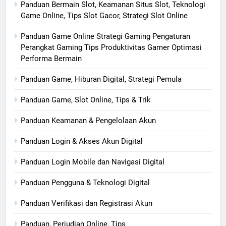
Panduan Bermain Slot, Keamanan Situs Slot, Teknologi
Game Online, Tips Slot Gacor, Strategi Slot Online
Panduan Game Online Strategi Gaming Pengaturan
Perangkat Gaming Tips Produktivitas Gamer Optimasi
Performa Bermain
Panduan Game, Hiburan Digital, Strategi Pemula
Panduan Game, Slot Online, Tips & Trik
Panduan Keamanan & Pengelolaan Akun
Panduan Login & Akses Akun Digital
Panduan Login Mobile dan Navigasi Digital
Panduan Pengguna & Teknologi Digital
Panduan Verifikasi dan Registrasi Akun
Panduan, Perjudian Online, Tips