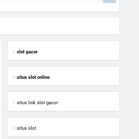
slot gacor
situs slot online
situs link slot gacor
situs slot