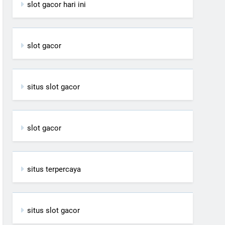
slot gacor hari ini
slot gacor
situs slot gacor
slot gacor
situs terpercaya
situs slot gacor