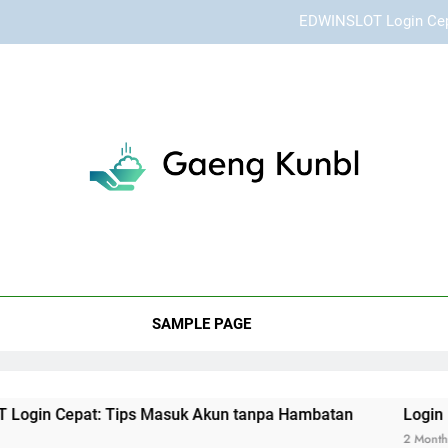
EDWINSLOT Login Cep
Login Edwinslot Mobile Friendly dengan Navigasi Lebih Ringka
Tips Aman Menggunakan Lebah4D Login Setiap Hari
Panduan Menggunakan TIARA4D
EDWINSLOT Login Cep
Login Edwinslot Mobile Friendly dengan Navigasi Lebih Ringka
ng Kunbl
dangan Khas Thailand Dari Gaeng Kunbl, Restoran Dengan Cita
Tips Aman Menggunakan Lebah4D Login Setiap Hari
SAMPLE PAGE
t: Tips Masuk Akun tanpa Hambatan
Login Edwinslot M
2 Months Ago