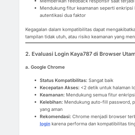
Memberikan feedback responsif saat terjadi
Mendukung fitur keamanan seperti enkrips
autentikasi dua faktor
Kegagalan dalam kompatibilitas dapat mengakibatk
tampilan tidak utuh, atau risiko keamanan yang men
2. Evaluasi Login Kaya787 di Browser Uta
a.
Google Chrome
Status Kompatibilitas:
Sangat baik
Kecepatan Akses:
<2 detik untuk halaman l
Keamanan:
Mendukung semua fitur enkripsi 
Kelebihan:
Mendukung auto-fill password, 
yang aman
Rekomendasi:
Chrome menjadi browser ter
login
karena performa dan kompatibilitas tin