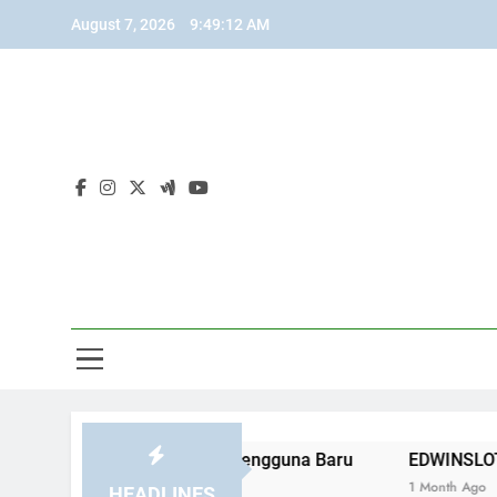
Skip
August 7, 2026
9:49:13 AM
to
content
Gae
Nikmati Hi
lternatif untuk Pengguna Baru
EDWINSLOT Login Cepa
1 Month Ago
HEADLINES