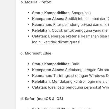
b.
Mozilla Firefox
Status Kompatibilitas:
Sangat baik
Kecepatan Akses:
Sedikit lebih lambat dari 
Keamanan:
Fitur pelindung privasi dan enkr
Kelebihan:
Cocok untuk pengguna yang men
Catatan:
Beberapa ekstensi keamanan bisa
login jika tidak dikonfigurasi
c.
Microsoft Edge
Status Kompatibilitas:
Baik
Kecepatan Akses:
Seimbang dengan Chrom
Keamanan:
Terintegrasi dengan Windows 
Kelebihan:
Mendukung kontrol login melalui
Catatan:
Ideal bagi pengguna perangkat Wi
d.
Safari (macOS & iOS)