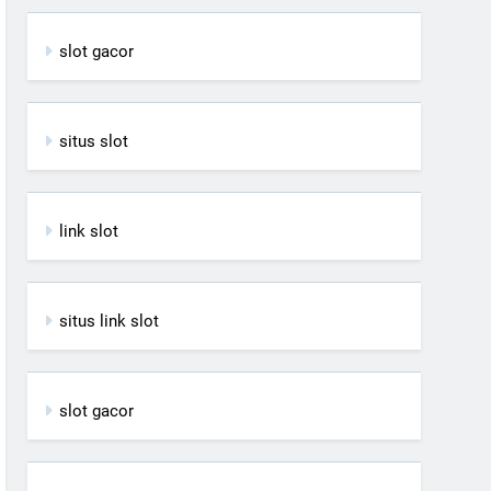
slot gacor
situs slot
link slot
situs link slot
slot gacor