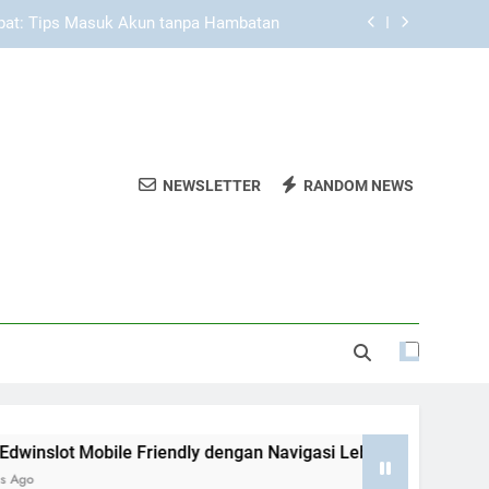
at: Tips Masuk Akun tanpa Hambatan
s untuk Pengalaman Akses yang Praktis
 untuk Akses Akun yang Lebih Terjaga
 Link Alternatif untuk Pengguna Baru
NEWSLETTER
RANDOM NEWS
at: Tips Masuk Akun tanpa Hambatan
s untuk Pengalaman Akses yang Praktis
 Rasa Autentik.
 untuk Akses Akun yang Lebih Terjaga
obile Friendly dengan Navigasi Lebih Ringkas untuk Pengalam