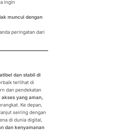
ka ingin
idak muncul dengan
tanda peringatan dari
tibel dan stabil di
baik terlihat di
ern dan pendekatan
n
akses yang aman,
erangkat. Ke depan,
lanjut seiring dengan
a di dunia digital,
aan dan kenyamanan