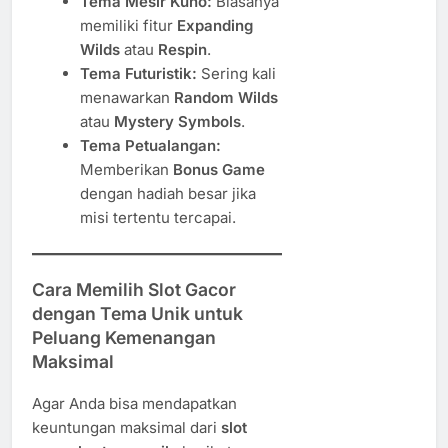
Tema Mesir Kuno:
Biasanya
memiliki fitur
Expanding
Wilds
atau
Respin
.
Tema Futuristik:
Sering kali
menawarkan
Random Wilds
atau
Mystery Symbols
.
Tema Petualangan:
Memberikan
Bonus Game
dengan hadiah besar jika
misi tertentu tercapai.
Cara Memilih Slot Gacor
dengan Tema Unik untuk
Peluang Kemenangan
Maksimal
Agar Anda bisa mendapatkan
keuntungan maksimal dari
slot