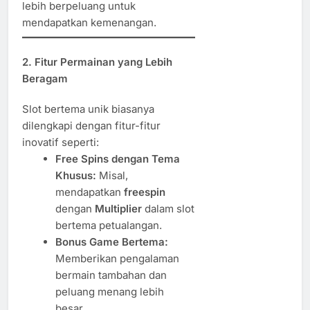
lebih berpeluang untuk
mendapatkan kemenangan.
2.
Fitur Permainan yang Lebih
Beragam
Slot bertema unik biasanya
dilengkapi dengan fitur-fitur
inovatif seperti:
Free Spins dengan Tema
Khusus:
Misal,
mendapatkan
freespin
dengan
Multiplier
dalam slot
bertema petualangan.
Bonus Game Bertema:
Memberikan pengalaman
bermain tambahan dan
peluang menang lebih
besar.