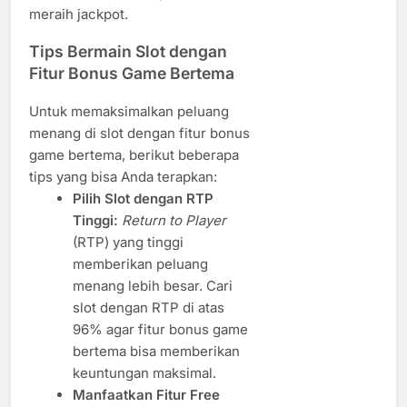
meraih jackpot.
Tips Bermain Slot dengan
Fitur Bonus Game Bertema
Untuk memaksimalkan peluang
menang di slot dengan fitur bonus
game bertema, berikut beberapa
tips yang bisa Anda terapkan:
Pilih Slot dengan RTP
Tinggi:
Return to Player
(RTP) yang tinggi
memberikan peluang
menang lebih besar. Cari
slot dengan RTP di atas
96% agar fitur bonus game
bertema bisa memberikan
keuntungan maksimal.
Manfaatkan Fitur Free