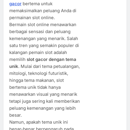
gacor
bertema untuk
memaksimalkan peluang Anda di
permainan slot online.
Bermain slot online menawarkan
berbagai sensasi dan peluang
kemenangan yang menarik. Salah
satu tren yang semakin populer di
kalangan pemain slot adalah
memilih
slot gacor dengan tema
unik
. Mulai dari tema petualangan,
mitologi, teknologi futuristik,
hingga tema makanan, slot
bertema unik tidak hanya
menawarkan visual yang menarik
tetapi juga sering kali memberikan
peluang kemenangan yang lebih
besar.
Namun, apakah tema unik ini
benar-benar berpengaruh pada