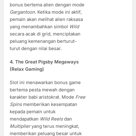
bonus bertema alien dengan mode
Gargantoon
. Ketika mode ini aktif,
pemain akan melihat alien raksasa
yang menambahkan simbol
Wild
secara acak di grid, menciptakan
peluang kemenangan berturut-
turut dengan nilai besar.
4.
The Great Pigsby Megaways
(Relax Gaming)
Slot ini menawarkan bonus game
bertema pesta mewah dengan
karakter babi aristokrat. Mode
Free
Spins
memberikan kesempatan
kepada pemain untuk
mendapatkan
Wild Reels
dan
Multiplier
yang terus meningkat,
memberikan peluang besar untuk