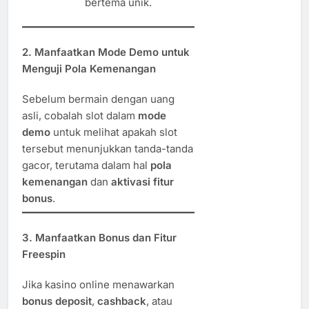
bertema unik.
2.
Manfaatkan Mode Demo untuk
Menguji Pola Kemenangan
Sebelum bermain dengan uang
asli, cobalah slot dalam
mode
demo
untuk melihat apakah slot
tersebut menunjukkan tanda-tanda
gacor, terutama dalam hal
pola
kemenangan
dan
aktivasi fitur
bonus
.
3.
Manfaatkan Bonus dan Fitur
Freespin
Jika kasino online menawarkan
bonus deposit
,
cashback
, atau