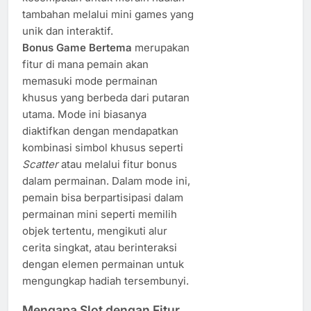
tambahan melalui mini games yang
unik dan interaktif.
Bonus Game Bertema
merupakan
fitur di mana pemain akan
memasuki mode permainan
khusus yang berbeda dari putaran
utama. Mode ini biasanya
diaktifkan dengan mendapatkan
kombinasi simbol khusus seperti
Scatter
atau melalui fitur bonus
dalam permainan. Dalam mode ini,
pemain bisa berpartisipasi dalam
permainan mini seperti memilih
objek tertentu, mengikuti alur
cerita singkat, atau berinteraksi
dengan elemen permainan untuk
mengungkap hadiah tersembunyi.
Mengapa Slot dengan Fitur