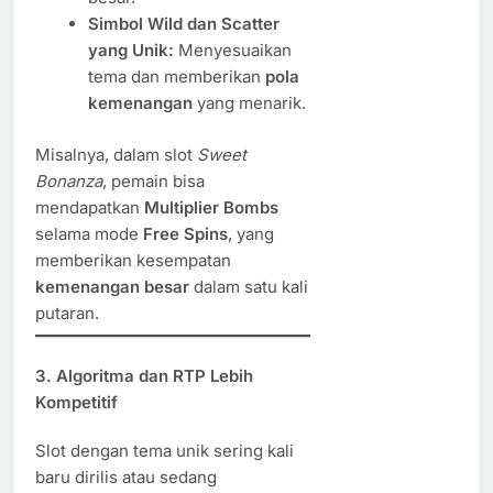
Simbol Wild dan Scatter
yang Unik:
Menyesuaikan
tema dan memberikan
pola
kemenangan
yang menarik.
Misalnya, dalam slot
Sweet
Bonanza
, pemain bisa
mendapatkan
Multiplier Bombs
selama mode
Free Spins
, yang
memberikan kesempatan
kemenangan besar
dalam satu kali
putaran.
3.
Algoritma dan RTP Lebih
Kompetitif
Slot dengan tema unik sering kali
baru dirilis atau sedang