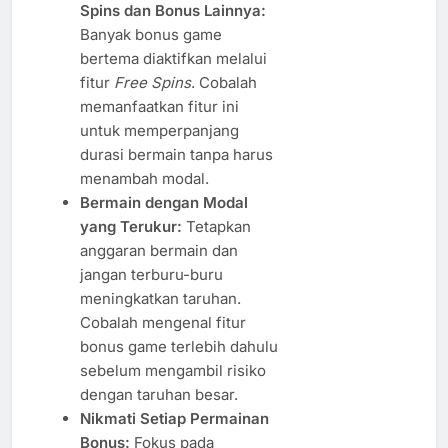
Spins dan Bonus Lainnya:
Banyak bonus game
bertema diaktifkan melalui
fitur
Free Spins
. Cobalah
memanfaatkan fitur ini
untuk memperpanjang
durasi bermain tanpa harus
menambah modal.
Bermain dengan Modal
yang Terukur:
Tetapkan
anggaran bermain dan
jangan terburu-buru
meningkatkan taruhan.
Cobalah mengenal fitur
bonus game terlebih dahulu
sebelum mengambil risiko
dengan taruhan besar.
Nikmati Setiap Permainan
Bonus:
Fokus pada