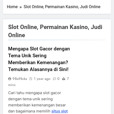
Home
Slot Online, Permainan Kasino, Judi Online
Slot Online, Permainan Kasino, Judi
Online
Mengapa Slot Gacor dengan
Tema Unik Sering
Memberikan Kemenangan?
Temukan Alasannya di Sini!
98a9b4a
1 year ago
0
7
mins
Cari tahu mengapa slot gacor
dengan tema unik sering
memberikan kemenangan besar
dan bagaimana memilih
situs slot