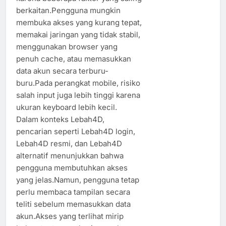
berkaitan.Pengguna mungkin
membuka akses yang kurang tepat,
memakai jaringan yang tidak stabil,
menggunakan browser yang
penuh cache, atau memasukkan
data akun secara terburu-
buru.Pada perangkat mobile, risiko
salah input juga lebih tinggi karena
ukuran keyboard lebih kecil.
Dalam konteks Lebah4D,
pencarian seperti Lebah4D login,
Lebah4D resmi, dan Lebah4D
alternatif menunjukkan bahwa
pengguna membutuhkan akses
yang jelas.Namun, pengguna tetap
perlu membaca tampilan secara
teliti sebelum memasukkan data
akun.Akses yang terlihat mirip