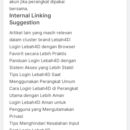
akun jika perangkat dipakai
bersama.
Internal Linking
Suggestion
Artikel lain yang masih relevan
dalam cluster brand Lebah4D:
Login Lebah4D dengan Browser
Favorit secara Lebih Praktis
Panduan Login Lebah4D dengan
Sistem Akses yang Lebih Stabil
Tips Login Lebah4D Saat
Menggunakan Perangkat Umum
Cara Login Lebah4D di Perangkat
Utama dengan Lebih Aman
Login Lebah4D Aman untuk
Pengguna yang Mengutamakan
Privasi
Tips Menghindari Kesalahan Input