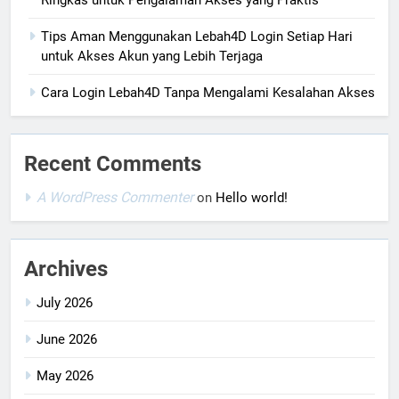
Tips Aman Menggunakan Lebah4D Login Setiap Hari
untuk Akses Akun yang Lebih Terjaga
Cara Login Lebah4D Tanpa Mengalami Kesalahan Akses
Recent Comments
A WordPress Commenter
on
Hello world!
Archives
July 2026
June 2026
May 2026