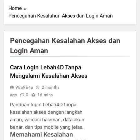
Home
Pencegahan Kesalahan Akses dan Login Aman
Pencegahan Kesalahan Akses dan
Login Aman
Cara Login Lebah4D Tanpa
Mengalami Kesalahan Akses
98a9b4a
2 months
ago
0
16 mins
Panduan login Lebah4D tanpa
kesalahan akses dengan langkah
aman, validasi halaman, data akun
benar, dan tips mobile yang jelas.
Memahami Kesalahan