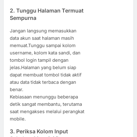
2. Tunggu Halaman Termuat
Sempurna
Jangan langsung memasukkan
data akun saat halaman masih
memuat.Tunggu sampai kolom
username, kolom kata sandi, dan
tombol login tampil dengan
jelas.Halaman yang belum siap
dapat membuat tombol tidak aktif
atau data tidak terbaca dengan
benar.
Kebiasaan menunggu beberapa
detik sangat membantu, terutama
saat mengakses melalui perangkat
mobile.
3. Periksa Kolom Input