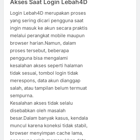
Akses Saat Login Lebah4D
Login Lebah4D merupakan proses
yang sering dicari pengguna saat
ingin masuk ke akun secara praktis
melalui perangkat mobile maupun
browser harian.Namun, dalam
proses tersebut, beberapa
pengguna bisa mengalami
kesalahan akses seperti halaman
tidak sesuai, tombol login tidak
merespons, data akun dianggap
salah, atau tampilan belum termuat
sempurna.
Kesalahan akses tidak selalu
disebabkan oleh masalah
besar.Dalam banyak kasus, kendala
muncul karena koneksi tidak stabil,
browser menyimpan cache lama,