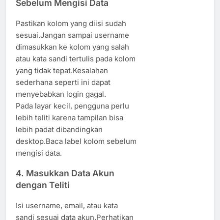
Sebelum Mengisi Data
Pastikan kolom yang diisi sudah
sesuai.Jangan sampai username
dimasukkan ke kolom yang salah
atau kata sandi tertulis pada kolom
yang tidak tepat.Kesalahan
sederhana seperti ini dapat
menyebabkan login gagal.
Pada layar kecil, pengguna perlu
lebih teliti karena tampilan bisa
lebih padat dibandingkan
desktop.Baca label kolom sebelum
mengisi data.
4. Masukkan Data Akun
dengan Teliti
Isi username, email, atau kata
sandi sesuai data akun.Perhatikan