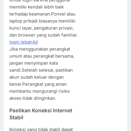
memiliki kendali lebih baik
terhadap keamanan.Ponsel atau
laptop pribadi biasanya memiliki
kunci layar, pengaturan privasi,
dan browser yang sudah familiar.
login lebah4d
Jika menggunakan perangkat
umum atau perangkat bersama,
jangan menyimpan kata
sandi.Setelah selesai, pastikan
akun sudah keluar dengan
benar.Perangkat yang aman
membantu mengurangi risiko
akses tidak diinginkan.
Pastikan Koneksi Internet
Stabil
Koneksi yang tidak stabil dapat