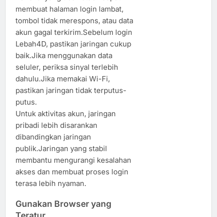
membuat halaman login lambat,
tombol tidak merespons, atau data
akun gagal terkirim.Sebelum login
Lebah4D, pastikan jaringan cukup
baik.Jika menggunakan data
seluler, periksa sinyal terlebih
dahulu.Jika memakai Wi-Fi,
pastikan jaringan tidak terputus-
putus.
Untuk aktivitas akun, jaringan
pribadi lebih disarankan
dibandingkan jaringan
publik.Jaringan yang stabil
membantu mengurangi kesalahan
akses dan membuat proses login
terasa lebih nyaman.
Gunakan Browser yang
Teratur