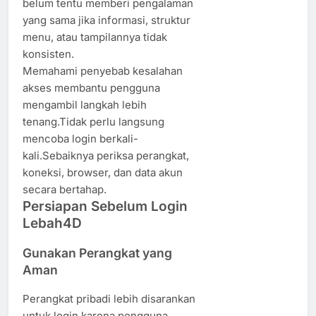
belum tentu memberi pengalaman
yang sama jika informasi, struktur
menu, atau tampilannya tidak
konsisten.
Memahami penyebab kesalahan
akses membantu pengguna
mengambil langkah lebih
tenang.Tidak perlu langsung
mencoba login berkali-
kali.Sebaiknya periksa perangkat,
koneksi, browser, dan data akun
secara bertahap.
Persiapan Sebelum Login
Lebah4D
Gunakan Perangkat yang
Aman
Perangkat pribadi lebih disarankan
untuk login karena pengguna