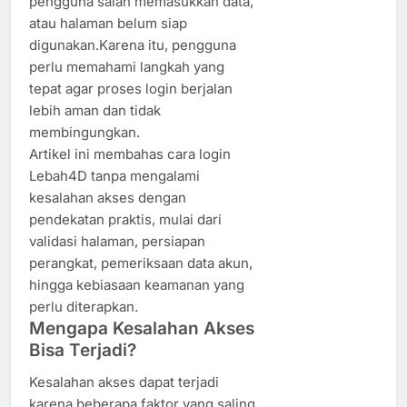
pengguna salah memasukkan data,
atau halaman belum siap
digunakan.Karena itu, pengguna
perlu memahami langkah yang
tepat agar proses login berjalan
lebih aman dan tidak
membingungkan.
Artikel ini membahas cara login
Lebah4D tanpa mengalami
kesalahan akses dengan
pendekatan praktis, mulai dari
validasi halaman, persiapan
perangkat, pemeriksaan data akun,
hingga kebiasaan keamanan yang
perlu diterapkan.
Mengapa Kesalahan Akses
Bisa Terjadi?
Kesalahan akses dapat terjadi
karena beberapa faktor yang saling