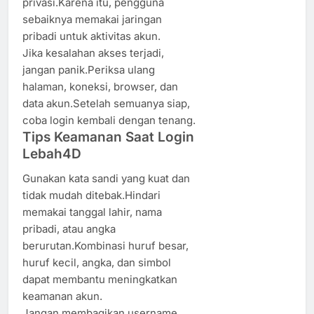
privasi.Karena itu, pengguna
sebaiknya memakai jaringan
pribadi untuk aktivitas akun.
Jika kesalahan akses terjadi,
jangan panik.Periksa ulang
halaman, koneksi, browser, dan
data akun.Setelah semuanya siap,
coba login kembali dengan tenang.
Tips Keamanan Saat Login
Lebah4D
Gunakan kata sandi yang kuat dan
tidak mudah ditebak.Hindari
memakai tanggal lahir, nama
pribadi, atau angka
berurutan.Kombinasi huruf besar,
huruf kecil, angka, dan simbol
dapat membantu meningkatkan
keamanan akun.
Jangan membagikan username,