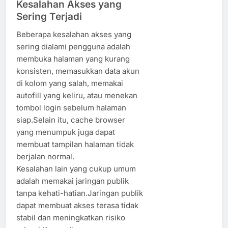
Kesalahan Akses yang
Sering Terjadi
Beberapa kesalahan akses yang
sering dialami pengguna adalah
membuka halaman yang kurang
konsisten, memasukkan data akun
di kolom yang salah, memakai
autofill yang keliru, atau menekan
tombol login sebelum halaman
siap.Selain itu, cache browser
yang menumpuk juga dapat
membuat tampilan halaman tidak
berjalan normal.
Kesalahan lain yang cukup umum
adalah memakai jaringan publik
tanpa kehati-hatian.Jaringan publik
dapat membuat akses terasa tidak
stabil dan meningkatkan risiko