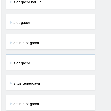
slot gacor hari ini
slot gacor
situs slot gacor
slot gacor
situs terpercaya
situs slot gacor