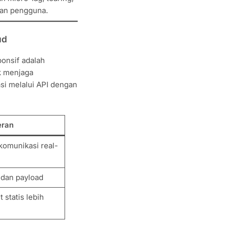
an pengguna.
ud
ponsif adalah
k menjaga
si melalui API dengan
eran
omunikasi real-
 dan payload
 statis lebih