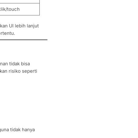
lik/touch
an UI lebih lanjut
rtentu.
nan tidak bisa
an risiko seperti
una tidak hanya