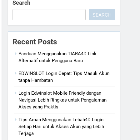
Search
SEARCH
Recent Posts
Panduan Menggunakan TIARA4D Link
Alternatif untuk Pengguna Baru
EDWINSLOT Login Cepat: Tips Masuk Akun
tanpa Hambatan
Login Edwinslot Mobile Friendly dengan
Navigasi Lebih Ringkas untuk Pengalaman
Akses yang Praktis
Tips Aman Menggunakan Lebah4D Login
Setiap Hari untuk Akses Akun yang Lebih
Terjaga