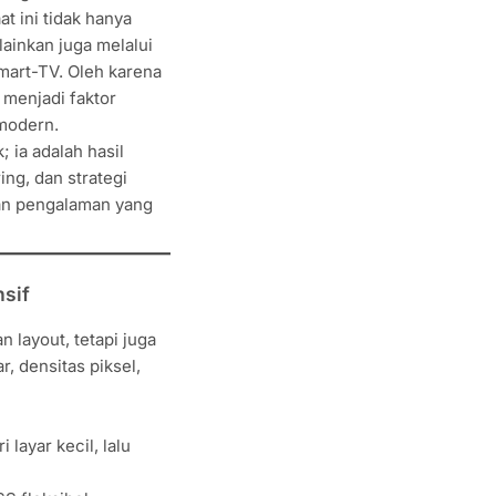
t ini tidak hanya
ainkan juga melalui
mart-TV. Oleh karena
 menjadi faktor
 modern.
 ia adalah hasil
ing, dan strategi
an pengalaman yang
nsif
 layout, tetapi juga
, densitas piksel,
 layar kecil, lalu