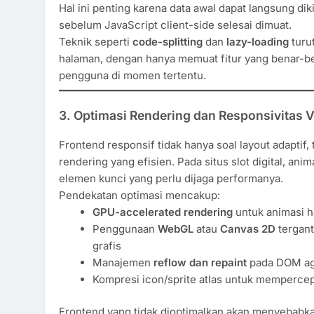
Hal ini penting karena data awal dapat langsung diki
sebelum JavaScript client-side selesai dimuat.
Teknik seperti
code-splitting
dan
lazy-loading
turu
halaman, dengan hanya memuat fitur yang benar-b
pengguna di momen tertentu.
3. Optimasi Rendering dan Responsivitas V
Frontend responsif tidak hanya soal layout adaptif, t
rendering yang efisien. Pada situs slot digital, ani
elemen kunci yang perlu dijaga performanya.
Pendekatan optimasi mencakup:
GPU-accelerated rendering
untuk animasi h
Penggunaan
WebGL
atau
Canvas 2D
tergant
grafis
Manajemen
reflow dan repaint
pada DOM aga
Kompresi icon/sprite atlas untuk mempercepa
Frontend yang tidak dioptimalkan akan menyebabkan