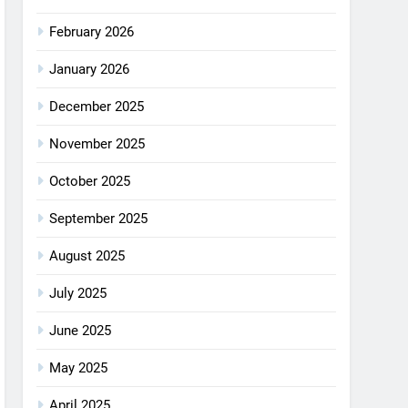
February 2026
January 2026
December 2025
November 2025
October 2025
September 2025
August 2025
July 2025
June 2025
May 2025
April 2025