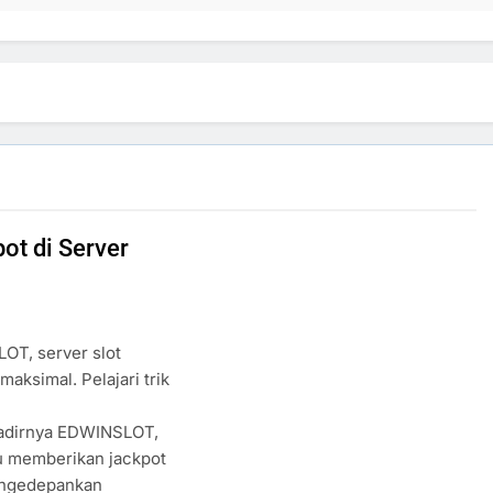
t di Server
OT, server slot
ksimal. Pelajari trik
hadirnya EDWINSLOT,
pu memberikan jackpot
engedepankan