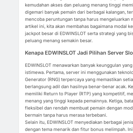
kemudahan akses dan peluang menang tinggi membu
digemari banyak pemain dari berbagai kalangan, te
mencoba peruntungan tanpa harus mengeluarkan m
artikel ini, kita akan membahas bagaimana modal ke
jackpot besar di EDWINSLOT serta strategi yang bi
peluang menang semakin besar.
Kenapa EDWINSLOT Jadi Pilihan Server Slo
EDWINSLOT menawarkan banyak keunggulan yang
istimewa. Pertama, server ini menggunakan tekno
Generator (RNG) terpercaya yang memastikan setia
berlangsung adil dan hasilnya benar-benar acak.
memiliki Return to Player (RTP) yang kompetitif, 
menang yang tinggi kepada pemainnya. Ketiga, bat
fleksibel dan rendah membuat pemain dengan moda
bermain tanpa harus merasa terbebani.
Selain itu, EDWINSLOT menyediakan berbagai jenis
dengan tema menarik dan fitur bonus melimpah. In