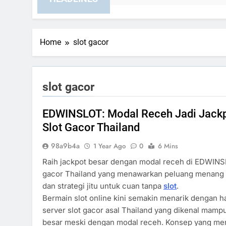
Home
slot gacor
slot gacor
EDWINSLOT: Modal Receh Jadi Jackpo
Slot Gacor Thailand
98a9b4a
1 Year Ago
0
6 Mins
Raih jackpot besar dengan modal receh di EDWINSL
gacor Thailand yang menawarkan peluang menang ma
dan strategi jitu untuk cuan tanpa
slot
.
Bermain slot online kini semakin menarik dengan 
server slot gacor asal Thailand yang dikenal mam
besar meski dengan modal receh. Konsep yang m