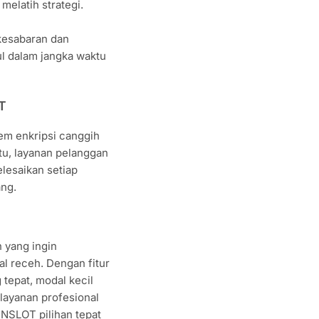
elatih strategi.
kesabaran dan
ul dalam jangka waktu
T
em enkripsi canggih
itu, layanan pelanggan
lesaikan setiap
ang.
 yang ingin
l receh. Dengan fitur
 tepat, modal kecil
layanan profesional
SLOT pilihan tepat