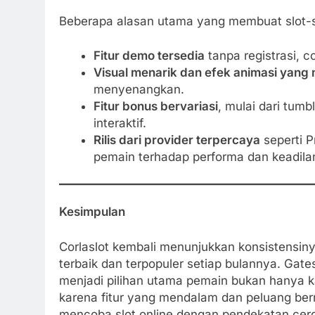
Beberapa alasan utama yang membuat slot-sl
Fitur demo tersedia
tanpa registrasi, c
Visual menarik dan efek animasi yan
menyenangkan.
Fitur bonus bervariasi
, mulai dari tumbl
interaktif.
Rilis dari provider terpercaya
seperti 
pemain terhadap performa dan keadila
Kesimpulan
Corlaslot kembali menunjukkan konsistensiny
terbaik dan terpopuler setiap bulannya. Gate
menjadi pilihan utama pemain bukan hanya k
karena fitur yang mendalam dan peluang berma
mencoba slot online dengan pendekatan cerda