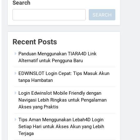
Search
SEARCH
Recent Posts
Panduan Menggunakan TIARA4D Link
Alternatif untuk Pengguna Baru
EDWINSLOT Login Cepat: Tips Masuk Akun
tanpa Hambatan
Login Edwinslot Mobile Friendly dengan
Navigasi Lebih Ringkas untuk Pengalaman
Akses yang Praktis
Tips Aman Menggunakan Lebah4D Login
Setiap Hari untuk Akses Akun yang Lebih
Terjaga