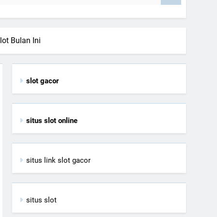
lot Bulan Ini
slot gacor
situs slot online
situs link slot gacor
situs slot