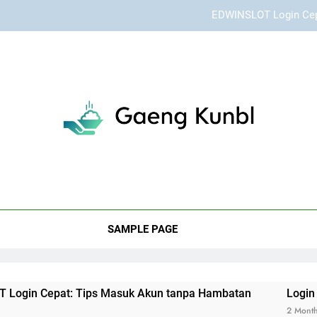
EDWINSLOT Login Cep
Login Edwinslot Mobile Friendly dengan Navigasi Lebih Ringka
Tips Aman Menggunakan Lebah4D Login Setiap Hari
Panduan Menggunakan TIARA4D
EDWINSLOT Login Cep
Login Edwinslot Mobile Friendly dengan Navigasi Lebih Ringka
ng Kunbl
dangan Khas Thailand Dari Gaeng Kunbl, Restoran Dengan Cita
Tips Aman Menggunakan Lebah4D Login Setiap Hari
SAMPLE PAGE
t: Tips Masuk Akun tanpa Hambatan
Login Edwinslot M
2 Months Ago