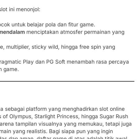
ot ini menonjol:
ocok untuk belajar pola dan fitur game.
g mendalam
menciptakan atmosfer permainan yang
e, multiplier, sticky wild, hingga free spin yang
Pragmatic Play dan PG Soft menambah rasa percaya
n game.
a sebagai platform yang menghadirkan slot online
s of Olympus, Starlight Princess, hingga Sugar Rush
arena tampilan visualnya yang memukau, tetapi juga
in yang realistis. Bagi siapa pun yang ingin
s dan aman, daftar game di atas adalah titik awal