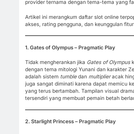
provider ternama dengan tema-tema yang fa
Artikel ini merangkum daftar slot online terpo
akses, rating pengguna, dan keunggulan fitur
1. Gates of Olympus – Pragmatic Play
Tidak mengherankan jika
Gates of Olympus
k
dengan tema mitologi Yunani dan karakter 
adalah sistem
tumble
dan
multiplier
acak hing
juga sangat diminati karena dapat memicu k
yang terus bertambah. Tampilan visual dramat
tersendiri yang membuat pemain betah berl
2. Starlight Princess – Pragmatic Play