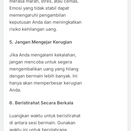
merasa marah, stres, atau cemas.
Emosi yang tidak stabil dapat
memengaruhi pengambilan
keputusan Anda dan meningkatkan
risiko kehilangan uang.
5. Jangan Mengejar Kerugian
Jika Anda mengalami kekalahan,
jangan mencoba untuk segera
mengembalikan uang yang hilang
dengan bermain lebih banyak. Ini
hanya akan memperbesar kerugian
Anda.
6. Beristirahat Secara Berkala
Luangkan waktu untuk beristirahat
di antara sesi bermain. Gunakan
waktu ini untuk berolahraga,