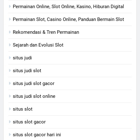
Permainan Online, Slot Online, Kasino, Hiburan Digital
Permainan Slot, Casino Online, Panduan Bermain Slot
Rekomendasi & Tren Permainan
Sejarah dan Evolusi Slot
situs judi
situs judi slot
situs judi slot gacor
situs judi slot online
situs slot
situs slot gacor
situs slot gacor hari ini