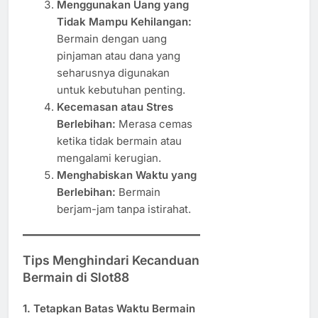
Menggunakan Uang yang
Tidak Mampu Kehilangan:
Bermain dengan uang
pinjaman atau dana yang
seharusnya digunakan
untuk kebutuhan penting.
Kecemasan atau Stres
Berlebihan:
Merasa cemas
ketika tidak bermain atau
mengalami kerugian.
Menghabiskan Waktu yang
Berlebihan:
Bermain
berjam-jam tanpa istirahat.
Tips Menghindari Kecanduan
Bermain di Slot88
1. Tetapkan Batas Waktu Bermain