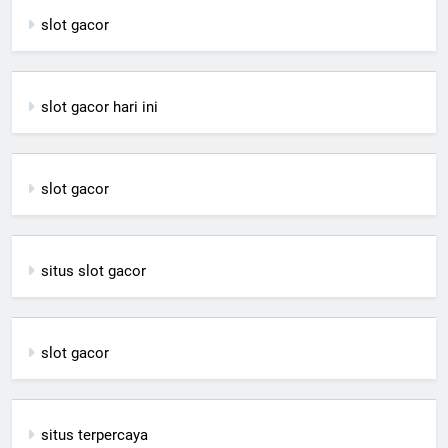
slot gacor
slot gacor hari ini
slot gacor
situs slot gacor
slot gacor
situs terpercaya