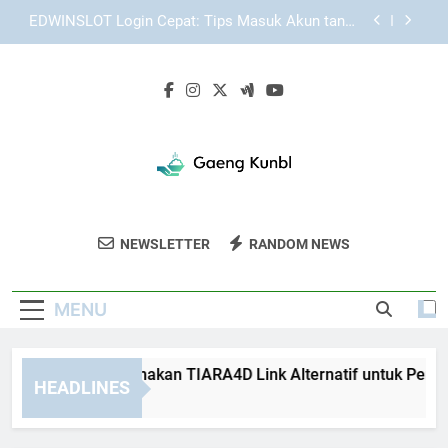
Skip
Login Edwinslot Mobile Friendly dengan Navigasi
to
Lebih Ringkas untuk Pengalaman Akses yang
Praktis
content
Tips Aman Menggunakan Lebah4D Login Setiap
Hari untuk Akses Akun yang Lebih Terjaga
Panduan Menggunakan TIARA4D Link Alternatif
untuk Pengguna Baru
EDWINSLOT Login Cepat: Tips Masuk Akun tanpa
Hambatan
Login Edwinslot Mobile Friendly dengan Navigasi
Lebih Ringkas untuk Pengalaman Akses yang
Gaeng Kunbl
Praktis
Nikmati Hidangan Khas Thailand Dari
Tips Aman Menggunakan Lebah4D Login Setiap
NEWSLETTER
RANDOM NEWS
Hari untuk Akses Akun yang Lebih Terjaga
Gaeng Kunbl, Restoran Dengan Cita Rasa
Autentik.
MENU
nduan Menggunakan TIARA4D Link Alternatif untuk Penggun
HEADLINES
Weeks Ago