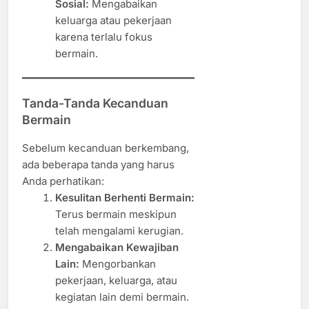
Sosial:
Mengabaikan
keluarga atau pekerjaan
karena terlalu fokus
bermain.
Tanda-Tanda Kecanduan
Bermain
Sebelum kecanduan berkembang,
ada beberapa tanda yang harus
Anda perhatikan:
Kesulitan Berhenti Bermain:
Terus bermain meskipun
telah mengalami kerugian.
Mengabaikan Kewajiban
Lain:
Mengorbankan
pekerjaan, keluarga, atau
kegiatan lain demi bermain.