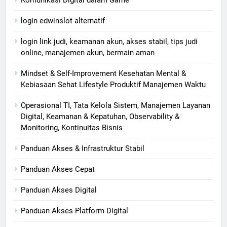
Komunikasi Digital dalam Game
login edwinslot alternatif
login link judi, keamanan akun, akses stabil, tips judi
online, manajemen akun, bermain aman
Mindset & Self-Improvement Kesehatan Mental &
Kebiasaan Sehat Lifestyle Produktif Manajemen Waktu
Operasional TI, Tata Kelola Sistem, Manajemen Layanan
Digital, Keamanan & Kepatuhan, Observability &
Monitoring, Kontinuitas Bisnis
Panduan Akses & Infrastruktur Stabil
Panduan Akses Cepat
Panduan Akses Digital
Panduan Akses Platform Digital