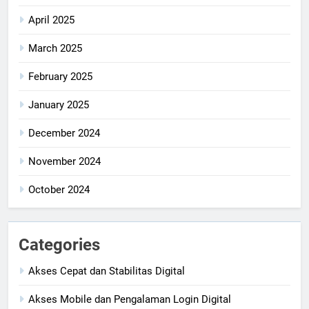
April 2025
March 2025
February 2025
January 2025
December 2024
November 2024
October 2024
Categories
Akses Cepat dan Stabilitas Digital
Akses Mobile dan Pengalaman Login Digital