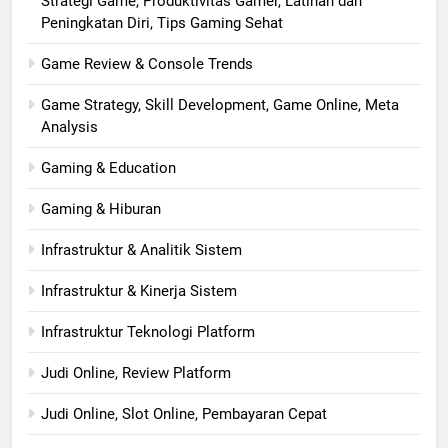
Strategi Game, Produktivitas Gamer, Latihan dan
Peningkatan Diri, Tips Gaming Sehat
Game Review & Console Trends
Game Strategy, Skill Development, Game Online, Meta
Analysis
Gaming & Education
Gaming & Hiburan
Infrastruktur & Analitik Sistem
Infrastruktur & Kinerja Sistem
Infrastruktur Teknologi Platform
Judi Online, Review Platform
Judi Online, Slot Online, Pembayaran Cepat