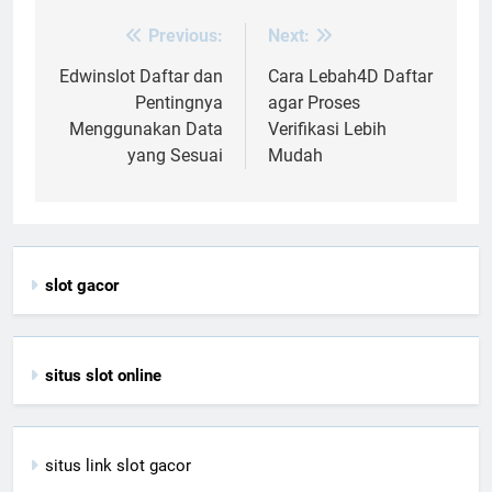
Previous:
Next:
Post
navigation
Edwinslot Daftar dan
Cara Lebah4D Daftar
Pentingnya
agar Proses
Menggunakan Data
Verifikasi Lebih
yang Sesuai
Mudah
slot gacor
situs slot online
situs link slot gacor