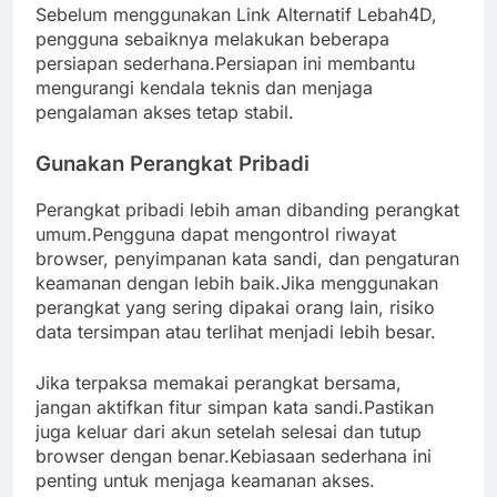
Sebelum menggunakan Link Alternatif Lebah4D,
pengguna sebaiknya melakukan beberapa
persiapan sederhana.Persiapan ini membantu
mengurangi kendala teknis dan menjaga
pengalaman akses tetap stabil.
Gunakan Perangkat Pribadi
Perangkat pribadi lebih aman dibanding perangkat
umum.Pengguna dapat mengontrol riwayat
browser, penyimpanan kata sandi, dan pengaturan
keamanan dengan lebih baik.Jika menggunakan
perangkat yang sering dipakai orang lain, risiko
data tersimpan atau terlihat menjadi lebih besar.
Jika terpaksa memakai perangkat bersama,
jangan aktifkan fitur simpan kata sandi.Pastikan
juga keluar dari akun setelah selesai dan tutup
browser dengan benar.Kebiasaan sederhana ini
penting untuk menjaga keamanan akses.