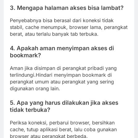
3. Mengapa halaman akses bisa lambat?
Penyebabnya bisa berasal dari koneksi tidak
stabil, cache menumpuk, browser lama, perangkat
berat, atau terlalu banyak tab terbuka.
4. Apakah aman menyimpan akses di
bookmark?
Aman jika disimpan di perangkat pribadi yang
terlindungi.Hindari menyimpan bookmark di
perangkat umum atau perangkat yang sering
digunakan orang lain.
5. Apa yang harus dilakukan jika akses
tidak terbuka?
Periksa koneksi, perbarui browser, bersihkan
cache, tutup aplikasi berat, lalu coba gunakan
browser atau perangkat berbeda.