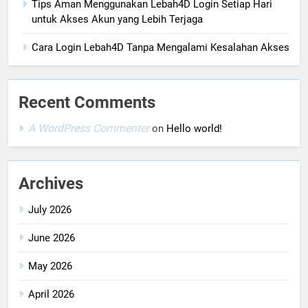
Tips Aman Menggunakan Lebah4D Login Setiap Hari
untuk Akses Akun yang Lebih Terjaga
Cara Login Lebah4D Tanpa Mengalami Kesalahan Akses
Recent Comments
A WordPress Commenter
on
Hello world!
Archives
July 2026
June 2026
May 2026
April 2026