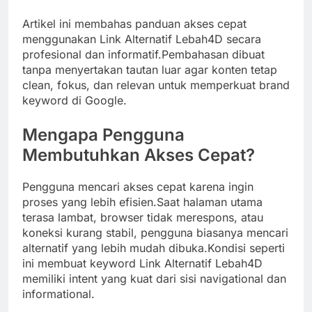
Artikel ini membahas panduan akses cepat
menggunakan Link Alternatif Lebah4D secara
profesional dan informatif.Pembahasan dibuat
tanpa menyertakan tautan luar agar konten tetap
clean, fokus, dan relevan untuk memperkuat brand
keyword di Google.
Mengapa Pengguna
Membutuhkan Akses Cepat?
Pengguna mencari akses cepat karena ingin
proses yang lebih efisien.Saat halaman utama
terasa lambat, browser tidak merespons, atau
koneksi kurang stabil, pengguna biasanya mencari
alternatif yang lebih mudah dibuka.Kondisi seperti
ini membuat keyword Link Alternatif Lebah4D
memiliki intent yang kuat dari sisi navigational dan
informational.