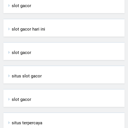
slot gacor
slot gacor hari ini
slot gacor
situs slot gacor
slot gacor
situs terpercaya