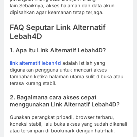
lain.Sebaiknya, akses halaman dan data akun
dipisahkan agar keamanan tetap terjaga.
FAQ Seputar Link Alternatif
Lebah4D
1. Apa itu Link Alternatif Lebah4D?
link alternatif lebah4d
adalah istilah yang
digunakan pengguna untuk mencari akses
tambahan ketika halaman utama sulit dibuka atau
terasa kurang stabil.
2. Bagaimana cara akses cepat
menggunakan Link Alternatif Lebah4D?
Gunakan perangkat pribadi, browser terbaru,
koneksi stabil, lalu buka akses yang sudah dikenali
atau tersimpan di bookmark dengan hati-hati.