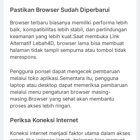
Pastikan Browser Sudah Diperbarui
Browser terbaru biasanya memiliki performa lebih
baik, kompatibilitas lebih stabil, dan perlindungan
keamanan yang lebih kuat.Saat membuka Link
Alternatif Lebah4D, browser lama bisa membuat
halaman tidak tampil sempurna atau tombol tidak
merespons.
Pengguna ponsel dapat mengecek pembaruan
melalui toko aplikasi.Sementara itu, pengguna
laptop atau desktop dapat memeriksa pembaruan
melalui menu pengaturan browser masing-
masing.Browser yang sehat akan membantu
proses akses lebih ringan.
Periksa Koneksi Internet
Koneksi internet menjadi faktor utama dalam akses