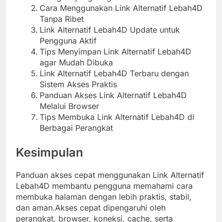
Cara Menggunakan Link Alternatif Lebah4D
Tanpa Ribet
Link Alternatif Lebah4D Update untuk
Pengguna Aktif
Tips Menyimpan Link Alternatif Lebah4D
agar Mudah Dibuka
Link Alternatif Lebah4D Terbaru dengan
Sistem Akses Praktis
Panduan Akses Link Alternatif Lebah4D
Melalui Browser
Tips Membuka Link Alternatif Lebah4D di
Berbagai Perangkat
Kesimpulan
Panduan akses cepat menggunakan Link Alternatif
Lebah4D membantu pengguna memahami cara
membuka halaman dengan lebih praktis, stabil,
dan aman.Akses cepat dipengaruhi oleh
perangkat, browser, koneksi, cache, serta