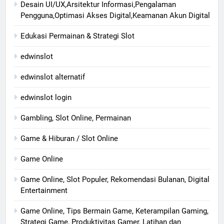
Desain UI/UX,Arsitektur Informasi,Pengalaman
Pengguna,Optimasi Akses Digital,Keamanan Akun Digital
Edukasi Permainan & Strategi Slot
edwinslot
edwinslot alternatif
edwinslot login
Gambling, Slot Online, Permainan
Game & Hiburan / Slot Online
Game Online
Game Online, Slot Populer, Rekomendasi Bulanan, Digital
Entertainment
Game Online, Tips Bermain Game, Keterampilan Gaming,
Strategi Game, Produktivitas Gamer, Latihan dan