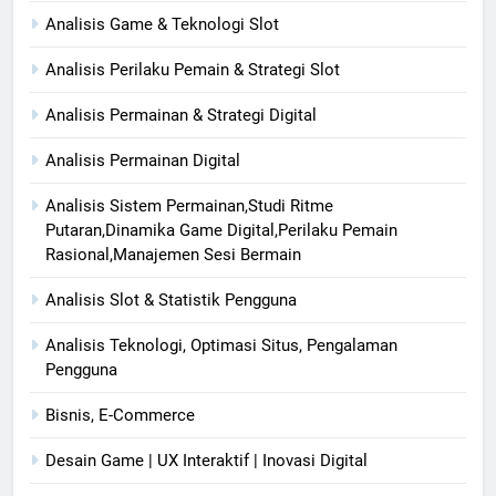
Analisis Game & Teknologi Slot
Analisis Perilaku Pemain & Strategi Slot
Analisis Permainan & Strategi Digital
Analisis Permainan Digital
Analisis Sistem Permainan,Studi Ritme
Putaran,Dinamika Game Digital,Perilaku Pemain
Rasional,Manajemen Sesi Bermain
Analisis Slot & Statistik Pengguna
Analisis Teknologi, Optimasi Situs, Pengalaman
Pengguna
Bisnis, E-Commerce
Desain Game | UX Interaktif | Inovasi Digital