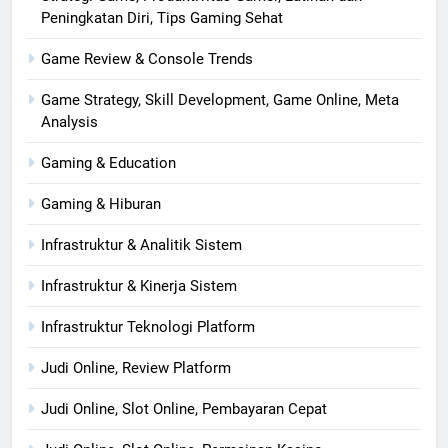
Peningkatan Diri, Tips Gaming Sehat
Game Review & Console Trends
Game Strategy, Skill Development, Game Online, Meta
Analysis
Gaming & Education
Gaming & Hiburan
Infrastruktur & Analitik Sistem
Infrastruktur & Kinerja Sistem
Infrastruktur Teknologi Platform
Judi Online, Review Platform
Judi Online, Slot Online, Pembayaran Cepat