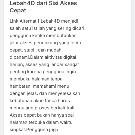
Lebah4D dari Sisi Akses
Cepat
Link Alternatif Lebah4D menjadi
salah satu istilah yang sering dicari
pengguna ketika membutuhkan
jalur akses pendukung yang lebih
cepat, stabil, dan mudah
dipahami.Dalam aktivitas digital
harian, akses yang lancar sangat
penting karena pengguna ingin
membuka halaman tanpa
hambatan, memahami menu
dengan jelas, dan menyelesaikan
kebutuhan akun tanpa harus
mengulang proses berkali-kali.
Akses cepat bukan hanya soal
halaman terbuka dalam waktu
singkat.Pengguna juga