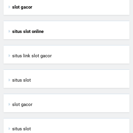
slot gacor
situs slot online
situs link slot gacor
situs slot
slot gacor
situs slot