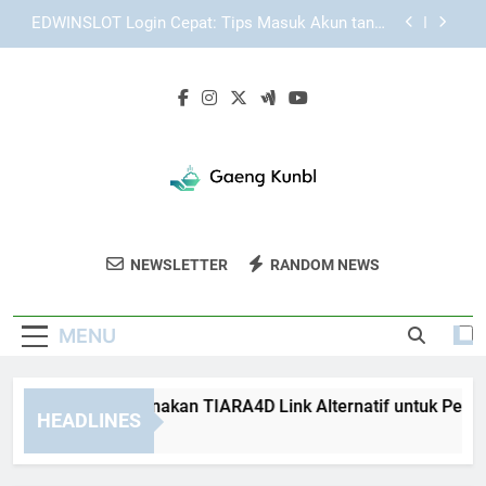
Skip
Login Edwinslot Mobile Friendly dengan Navigasi
to
Lebih Ringkas untuk Pengalaman Akses yang
Praktis
content
Tips Aman Menggunakan Lebah4D Login Setiap
Hari untuk Akses Akun yang Lebih Terjaga
Panduan Menggunakan TIARA4D Link Alternatif
untuk Pengguna Baru
EDWINSLOT Login Cepat: Tips Masuk Akun tanpa
Hambatan
Login Edwinslot Mobile Friendly dengan Navigasi
Lebih Ringkas untuk Pengalaman Akses yang
Gaeng Kunbl
Praktis
Nikmati Hidangan Khas Thailand Dari
Tips Aman Menggunakan Lebah4D Login Setiap
NEWSLETTER
RANDOM NEWS
Hari untuk Akses Akun yang Lebih Terjaga
Gaeng Kunbl, Restoran Dengan Cita Rasa
Autentik.
MENU
nduan Menggunakan TIARA4D Link Alternatif untuk Pengguna
HEADLINES
Weeks Ago