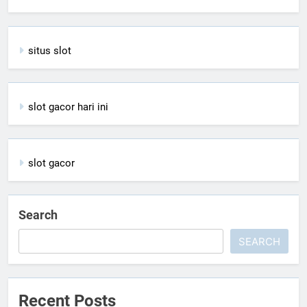
situs slot
slot gacor hari ini
slot gacor
Search
SEARCH
Recent Posts