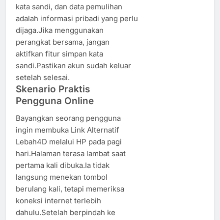
kata sandi, dan data pemulihan
adalah informasi pribadi yang perlu
dijaga.Jika menggunakan
perangkat bersama, jangan
aktifkan fitur simpan kata
sandi.Pastikan akun sudah keluar
setelah selesai.
Skenario Praktis
Pengguna Online
Bayangkan seorang pengguna
ingin membuka Link Alternatif
Lebah4D melalui HP pada pagi
hari.Halaman terasa lambat saat
pertama kali dibuka.Ia tidak
langsung menekan tombol
berulang kali, tetapi memeriksa
koneksi internet terlebih
dahulu.Setelah berpindah ke