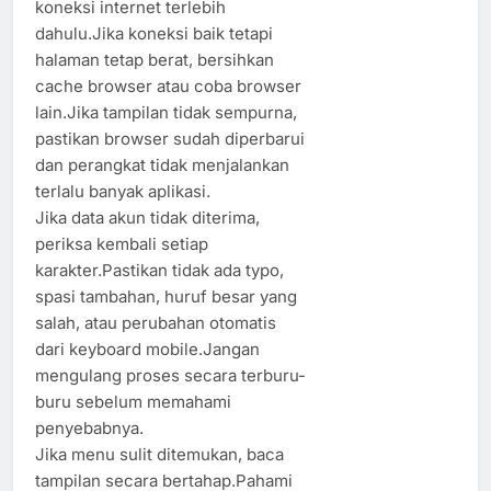
koneksi internet terlebih
dahulu.Jika koneksi baik tetapi
halaman tetap berat, bersihkan
cache browser atau coba browser
lain.Jika tampilan tidak sempurna,
pastikan browser sudah diperbarui
dan perangkat tidak menjalankan
terlalu banyak aplikasi.
Jika data akun tidak diterima,
periksa kembali setiap
karakter.Pastikan tidak ada typo,
spasi tambahan, huruf besar yang
salah, atau perubahan otomatis
dari keyboard mobile.Jangan
mengulang proses secara terburu-
buru sebelum memahami
penyebabnya.
Jika menu sulit ditemukan, baca
tampilan secara bertahap.Pahami