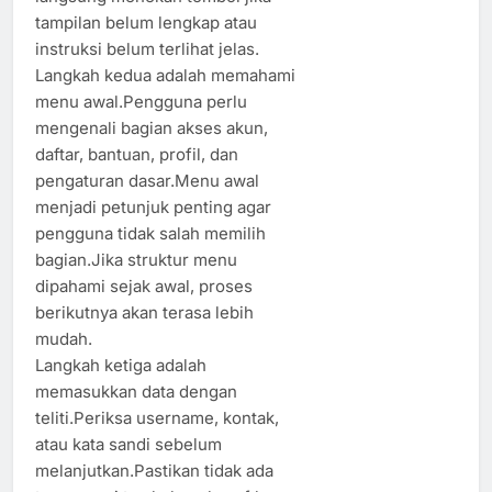
tampilan belum lengkap atau
instruksi belum terlihat jelas.
Langkah kedua adalah memahami
menu awal.Pengguna perlu
mengenali bagian akses akun,
daftar, bantuan, profil, dan
pengaturan dasar.Menu awal
menjadi petunjuk penting agar
pengguna tidak salah memilih
bagian.Jika struktur menu
dipahami sejak awal, proses
berikutnya akan terasa lebih
mudah.
Langkah ketiga adalah
memasukkan data dengan
teliti.Periksa username, kontak,
atau kata sandi sebelum
melanjutkan.Pastikan tidak ada