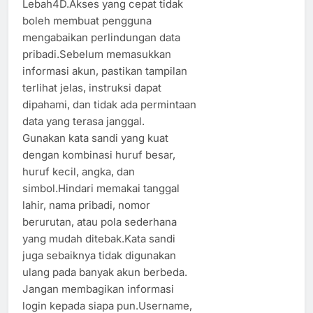
Lebah4D.Akses yang cepat tidak
boleh membuat pengguna
mengabaikan perlindungan data
pribadi.Sebelum memasukkan
informasi akun, pastikan tampilan
terlihat jelas, instruksi dapat
dipahami, dan tidak ada permintaan
data yang terasa janggal.
Gunakan kata sandi yang kuat
dengan kombinasi huruf besar,
huruf kecil, angka, dan
simbol.Hindari memakai tanggal
lahir, nama pribadi, nomor
berurutan, atau pola sederhana
yang mudah ditebak.Kata sandi
juga sebaiknya tidak digunakan
ulang pada banyak akun berbeda.
Jangan membagikan informasi
login kepada siapa pun.Username,