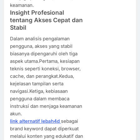
keamanan.
Insight Profesional
tentang Akses Cepat dan
Stabil
Dalam analisis pengalaman
pengguna, akses yang stabil
biasanya dipengaruhi oleh tiga
aspek utama.Pertama, kesiapan
teknis seperti koneksi, browser,
cache, dan perangkat.Kedua,
kejelasan tampilan serta
navigasi.Ketiga, kebiasaan
pengguna dalam membaca
instruksi dan menjaga keamanan
akun.
link alternatif lebah4d
sebagai
brand keyword dapat diperkuat
melalui konten yang edukatif dan