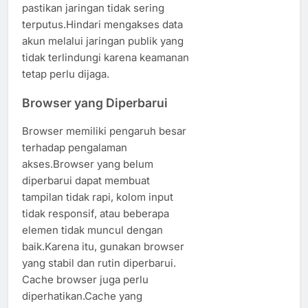
pastikan jaringan tidak sering
terputus.Hindari mengakses data
akun melalui jaringan publik yang
tidak terlindungi karena keamanan
tetap perlu dijaga.
Browser yang Diperbarui
Browser memiliki pengaruh besar
terhadap pengalaman
akses.Browser yang belum
diperbarui dapat membuat
tampilan tidak rapi, kolom input
tidak responsif, atau beberapa
elemen tidak muncul dengan
baik.Karena itu, gunakan browser
yang stabil dan rutin diperbarui.
Cache browser juga perlu
diperhatikan.Cache yang