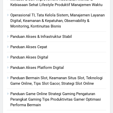
Kebiasaan Sehat Lifestyle Produktif Manajemen Waktu
Operasional TI, Tata Kelola Sistem, Manajemen Layanan
Digital, Keamanan & Kepatuhan, Observability &
Monitoring, Kontinuitas Bisnis
Panduan Akses & Infrastruktur Stabil
Panduan Akses Cepat
Panduan Akses Digital
Panduan Akses Platform Digital
Panduan Bermain Slot, Keamanan Situs Slot, Teknologi
Game Online, Tips Slot Gacor, Strategi Slot Online
Panduan Game Online Strategi Gaming Pengaturan
Perangkat Gaming Tips Produktivitas Gamer Optimasi
Performa Bermain