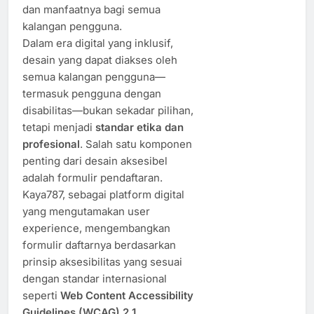
dan manfaatnya bagi semua
kalangan pengguna.
Dalam era digital yang inklusif,
desain yang dapat diakses oleh
semua kalangan pengguna—
termasuk pengguna dengan
disabilitas—bukan sekadar pilihan,
tetapi menjadi
standar etika dan
profesional
. Salah satu komponen
penting dari desain aksesibel
adalah formulir pendaftaran.
Kaya787, sebagai platform digital
yang mengutamakan user
experience, mengembangkan
formulir daftarnya berdasarkan
prinsip aksesibilitas yang sesuai
dengan standar internasional
seperti
Web Content Accessibility
Guidelines (WCAG) 2.1
.