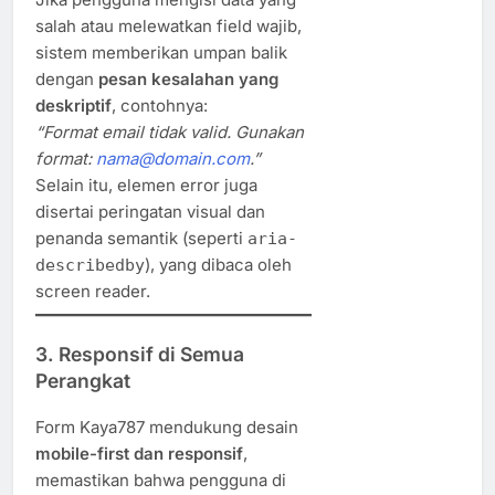
salah atau melewatkan field wajib,
sistem memberikan umpan balik
dengan
pesan kesalahan yang
deskriptif
, contohnya:
“Format email tidak valid. Gunakan
format:
nama@domain.com
.”
Selain itu, elemen error juga
disertai peringatan visual dan
penanda semantik (seperti
aria-
), yang dibaca oleh
describedby
screen reader.
3. Responsif di Semua
Perangkat
Form Kaya787 mendukung desain
mobile-first dan responsif
,
memastikan bahwa pengguna di