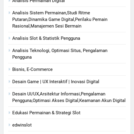
Analisis Permainan Digital
Analisis Sistem Permainan,Studi Ritme
Putaran,Dinamika Game Digital,Perilaku Pemain
Rasional,Manajemen Sesi Bermain
Analisis Slot & Statistik Pengguna
Analisis Teknologi, Optimasi Situs, Pengalaman
Pengguna
Bisnis, E-Commerce
Desain Game | UX Interaktif | Inovasi Digital
Desain UI/UX,Arsitektur Informasi,Pengalaman
Pengguna,Optimasi Akses Digital,Keamanan Akun Digital
Edukasi Permainan & Strategi Slot
edwinslot