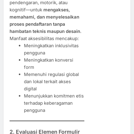
pendengaran, motorik, atau
kognitif—untuk
mengakses,
memahami, dan menyelesaikan
proses pendaftaran tanpa
hambatan teknis maupun desain
.
Manfaat aksesibilitas mencakup:
Meningkatkan inklusivitas
pengguna
Meningkatkan konversi
form
Memenuhi regulasi global
dan lokal terkait akses
digital
Menunjukkan komitmen etis
terhadap keberagaman
pengguna
2. Evaluasi Elemen Formulir