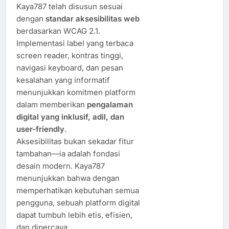
Kaya787 telah disusun sesuai
dengan
standar aksesibilitas web
berdasarkan WCAG 2.1.
Implementasi label yang terbaca
screen reader, kontras tinggi,
navigasi keyboard, dan pesan
kesalahan yang informatif
menunjukkan komitmen platform
dalam memberikan
pengalaman
digital yang inklusif, adil, dan
user-friendly
.
Aksesibilitas bukan sekadar fitur
tambahan—ia adalah fondasi
desain modern. Kaya787
menunjukkan bahwa dengan
memperhatikan kebutuhan semua
pengguna, sebuah platform digital
dapat tumbuh lebih etis, efisien,
dan dipercaya.