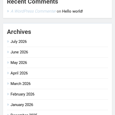
Recent Comments
A WordPress Commenter
on
Hello world!
Archives
July 2026
June 2026
May 2026
April 2026
March 2026
February 2026
January 2026