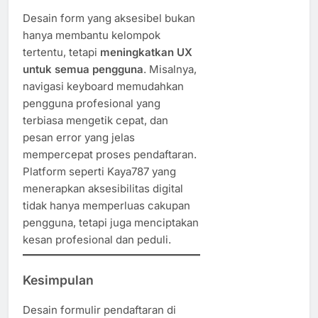
Desain form yang aksesibel bukan
hanya membantu kelompok
tertentu, tetapi
meningkatkan UX
untuk semua pengguna
. Misalnya,
navigasi keyboard memudahkan
pengguna profesional yang
terbiasa mengetik cepat, dan
pesan error yang jelas
mempercepat proses pendaftaran.
Platform seperti Kaya787 yang
menerapkan aksesibilitas digital
tidak hanya memperluas cakupan
pengguna, tetapi juga menciptakan
kesan profesional dan peduli.
Kesimpulan
Desain formulir pendaftaran di