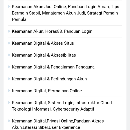
Keamanan Akun Judi Online, Panduan Login Aman, Tips
Bermain Stabil, Manajemen Akun Judi, Strategi Pemain
Pemula
Keamanan Akun, Horas88, Panduan Login
Keamanan Digital & Akses Situs
Keamanan Digital & Aksesibilitas
Keamanan Digital & Pengalaman Pengguna
Keamanan Digital & Perlindungan Akun
Keamanan Digital, Permainan Online
Keamanan Digital, Sistem Login, Infrastruktur Cloud,
Teknologi Informasi, Cybersecurity Adaptif
Keamanan Digital,Privasi Online,Panduan Akses
Akun,Literasi Siber,User Experience