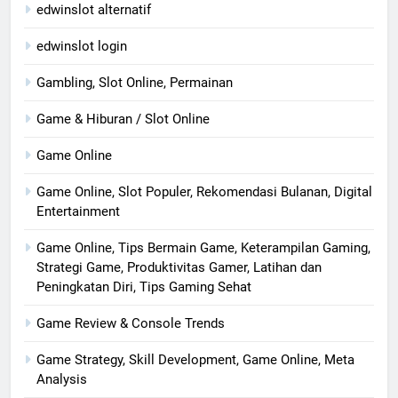
edwinslot alternatif
edwinslot login
Gambling, Slot Online, Permainan
Game & Hiburan / Slot Online
Game Online
Game Online, Slot Populer, Rekomendasi Bulanan, Digital
Entertainment
Game Online, Tips Bermain Game, Keterampilan Gaming,
Strategi Game, Produktivitas Gamer, Latihan dan
Peningkatan Diri, Tips Gaming Sehat
Game Review & Console Trends
Game Strategy, Skill Development, Game Online, Meta
Analysis