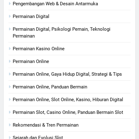
Pengembangan Web & Desain Antarmuka
Permainan Digital
Permainan Digital, Psikologi Pemain, Teknologi
Permainan
Permainan Kasino Online
Permainan Online
Permainan Online, Gaya Hidup Digital, Strategi & Tips
Permainan Online, Panduan Bermain
Permainan Online, Slot Online, Kasino, Hiburan Digital
Permainan Slot, Casino Online, Panduan Bermain Slot
Rekomendasi & Tren Permainan
Sejarah dan Evolusi Slot