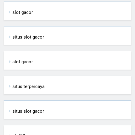
slot gacor
situs slot gacor
slot gacor
situs terpercaya
situs slot gacor