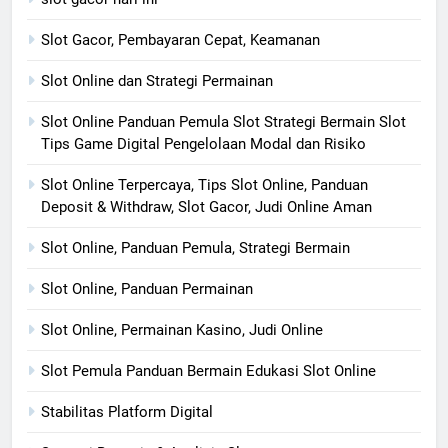
Slot Gacor, Pembayaran Cepat, Keamanan
Slot Online dan Strategi Permainan
Slot Online Panduan Pemula Slot Strategi Bermain Slot
Tips Game Digital Pengelolaan Modal dan Risiko
Slot Online Terpercaya, Tips Slot Online, Panduan
Deposit & Withdraw, Slot Gacor, Judi Online Aman
Slot Online, Panduan Pemula, Strategi Bermain
Slot Online, Panduan Permainan
Slot Online, Permainan Kasino, Judi Online
Slot Pemula Panduan Bermain Edukasi Slot Online
Stabilitas Platform Digital