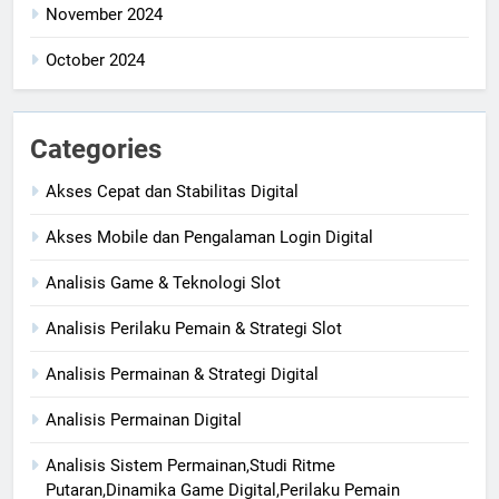
November 2024
October 2024
Categories
Akses Cepat dan Stabilitas Digital
Akses Mobile dan Pengalaman Login Digital
Analisis Game & Teknologi Slot
Analisis Perilaku Pemain & Strategi Slot
Analisis Permainan & Strategi Digital
Analisis Permainan Digital
Analisis Sistem Permainan,Studi Ritme
Putaran,Dinamika Game Digital,Perilaku Pemain