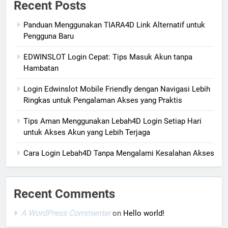
Recent Posts
Panduan Menggunakan TIARA4D Link Alternatif untuk
Pengguna Baru
EDWINSLOT Login Cepat: Tips Masuk Akun tanpa
Hambatan
Login Edwinslot Mobile Friendly dengan Navigasi Lebih
Ringkas untuk Pengalaman Akses yang Praktis
Tips Aman Menggunakan Lebah4D Login Setiap Hari
untuk Akses Akun yang Lebih Terjaga
Cara Login Lebah4D Tanpa Mengalami Kesalahan Akses
Recent Comments
A WordPress Commenter
on
Hello world!