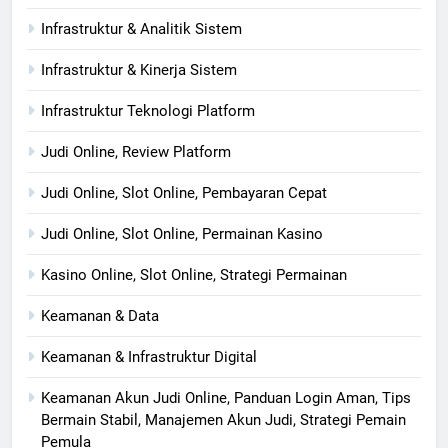
Infrastruktur & Analitik Sistem
Infrastruktur & Kinerja Sistem
Infrastruktur Teknologi Platform
Judi Online, Review Platform
Judi Online, Slot Online, Pembayaran Cepat
Judi Online, Slot Online, Permainan Kasino
Kasino Online, Slot Online, Strategi Permainan
Keamanan & Data
Keamanan & Infrastruktur Digital
Keamanan Akun Judi Online, Panduan Login Aman, Tips
Bermain Stabil, Manajemen Akun Judi, Strategi Pemain
Pemula