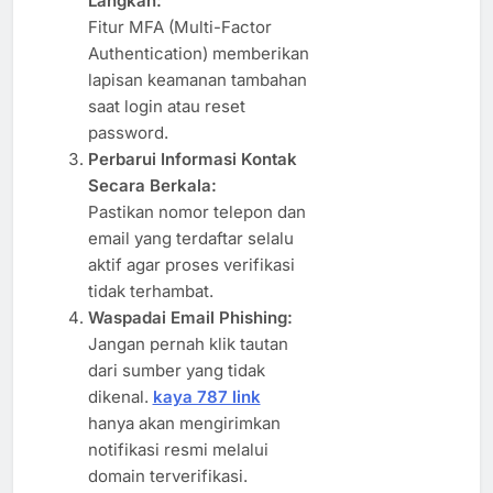
Langkah:
Fitur MFA (Multi-Factor
Authentication) memberikan
lapisan keamanan tambahan
saat login atau reset
password.
Perbarui Informasi Kontak
Secara Berkala:
Pastikan nomor telepon dan
email yang terdaftar selalu
aktif agar proses verifikasi
tidak terhambat.
Waspadai Email Phishing:
Jangan pernah klik tautan
dari sumber yang tidak
dikenal.
kaya 787 link
hanya akan mengirimkan
notifikasi resmi melalui
domain terverifikasi.