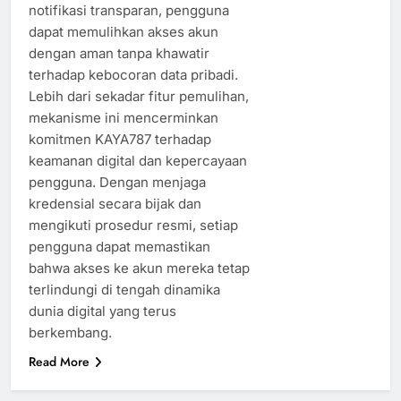
notifikasi transparan, pengguna
dapat memulihkan akses akun
dengan aman tanpa khawatir
terhadap kebocoran data pribadi.
Lebih dari sekadar fitur pemulihan,
mekanisme ini mencerminkan
komitmen KAYA787 terhadap
keamanan digital dan kepercayaan
pengguna. Dengan menjaga
kredensial secara bijak dan
mengikuti prosedur resmi, setiap
pengguna dapat memastikan
bahwa akses ke akun mereka tetap
terlindungi di tengah dinamika
dunia digital yang terus
berkembang.
Read More