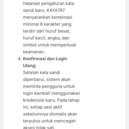
halaman pengaturan kata
sandi baru. KAYA787
menyarankan kombinasi
minimal 8 karakter yang
terdiri dari huruf besar,
huruf kecil, angka, dan
simbol untuk memperkuat
keamanan.
Konfirmasi dan Login
Ulang:
Setelah kata sandi
diperbarui, sistem akan
meminta pengguna untuk
login kembali menggunakan
kredensial baru. Pada tahap
ini, setiap sesi aktif
sebelumnya otomatis akan
terputus untuk mencegah
akses tidak sah.