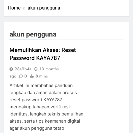
Home
akun pengguna
akun pengguna
Memulihkan Akses: Reset
Password KAYA787
98a9b4a
10 months
ago
0
8 mins
Artikel ini membahas panduan
lengkap dan aman dalam proses
reset password KAYA787,
mencakup tahapan verifikasi
identitas, langkah teknis pemulihan
akses, serta tips keamanan digital
agar akun pengguna tetap