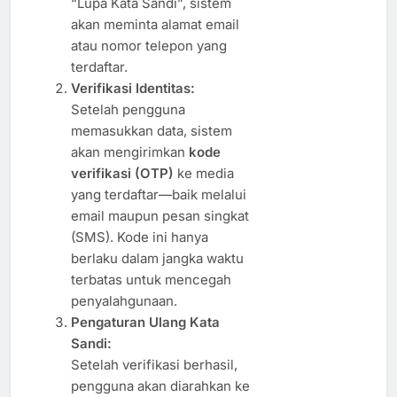
“Lupa Kata Sandi”, sistem
akan meminta alamat email
atau nomor telepon yang
terdaftar.
Verifikasi Identitas:
Setelah pengguna
memasukkan data, sistem
akan mengirimkan
kode
verifikasi (OTP)
ke media
yang terdaftar—baik melalui
email maupun pesan singkat
(SMS). Kode ini hanya
berlaku dalam jangka waktu
terbatas untuk mencegah
penyalahgunaan.
Pengaturan Ulang Kata
Sandi:
Setelah verifikasi berhasil,
pengguna akan diarahkan ke