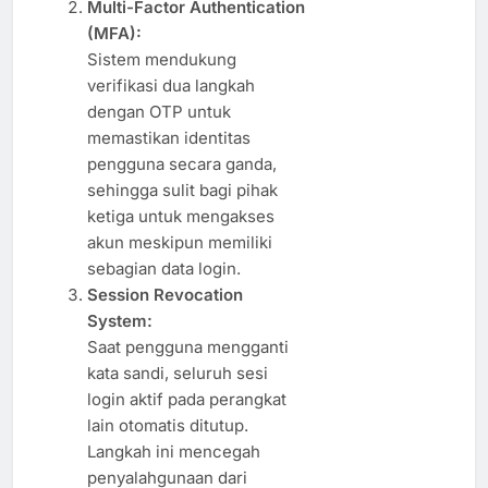
Multi-Factor Authentication
(MFA):
Sistem mendukung
verifikasi dua langkah
dengan OTP untuk
memastikan identitas
pengguna secara ganda,
sehingga sulit bagi pihak
ketiga untuk mengakses
akun meskipun memiliki
sebagian data login.
Session Revocation
System:
Saat pengguna mengganti
kata sandi, seluruh sesi
login aktif pada perangkat
lain otomatis ditutup.
Langkah ini mencegah
penyalahgunaan dari