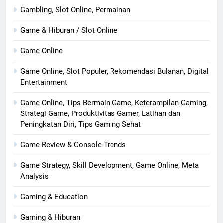
Gambling, Slot Online, Permainan
Game & Hiburan / Slot Online
Game Online
Game Online, Slot Populer, Rekomendasi Bulanan, Digital
Entertainment
Game Online, Tips Bermain Game, Keterampilan Gaming,
Strategi Game, Produktivitas Gamer, Latihan dan
Peningkatan Diri, Tips Gaming Sehat
Game Review & Console Trends
Game Strategy, Skill Development, Game Online, Meta
Analysis
Gaming & Education
Gaming & Hiburan