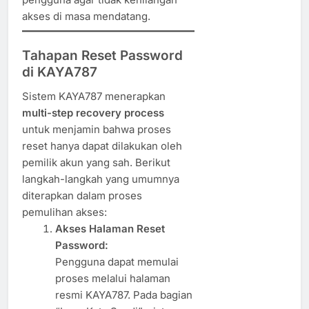
akses di masa mendatang.
Tahapan Reset Password
di KAYA787
Sistem KAYA787 menerapkan
multi-step recovery process
untuk menjamin bahwa proses
reset hanya dapat dilakukan oleh
pemilik akun yang sah. Berikut
langkah-langkah yang umumnya
diterapkan dalam proses
pemulihan akses:
Akses Halaman Reset
Password:
Pengguna dapat memulai
proses melalui halaman
resmi KAYA787. Pada bagian