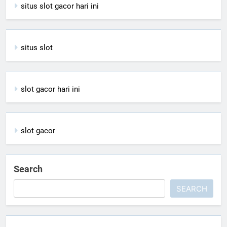
situs slot gacor hari ini
situs slot
slot gacor hari ini
slot gacor
Search
SEARCH