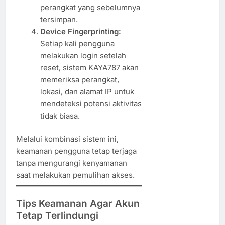
perangkat yang sebelumnya
tersimpan.
Device Fingerprinting:
Setiap kali pengguna
melakukan login setelah
reset, sistem KAYA787 akan
memeriksa perangkat,
lokasi, dan alamat IP untuk
mendeteksi potensi aktivitas
tidak biasa.
Melalui kombinasi sistem ini,
keamanan pengguna tetap terjaga
tanpa mengurangi kenyamanan
saat melakukan pemulihan akses.
Tips Keamanan Agar Akun
Tetap Terlindungi