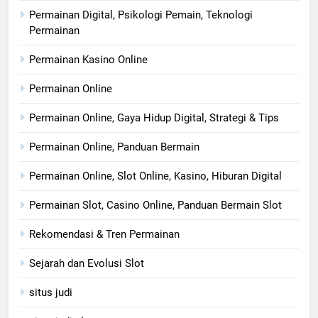
Permainan Digital, Psikologi Pemain, Teknologi
Permainan
Permainan Kasino Online
Permainan Online
Permainan Online, Gaya Hidup Digital, Strategi & Tips
Permainan Online, Panduan Bermain
Permainan Online, Slot Online, Kasino, Hiburan Digital
Permainan Slot, Casino Online, Panduan Bermain Slot
Rekomendasi & Tren Permainan
Sejarah dan Evolusi Slot
situs judi