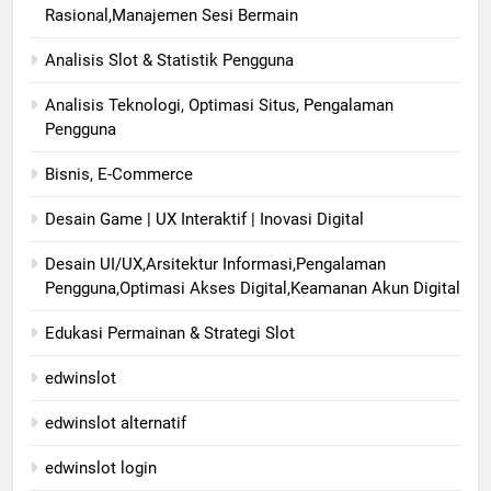
Rasional,Manajemen Sesi Bermain
Analisis Slot & Statistik Pengguna
Analisis Teknologi, Optimasi Situs, Pengalaman
Pengguna
Bisnis, E-Commerce
Desain Game | UX Interaktif | Inovasi Digital
Desain UI/UX,Arsitektur Informasi,Pengalaman
Pengguna,Optimasi Akses Digital,Keamanan Akun Digital
Edukasi Permainan & Strategi Slot
edwinslot
edwinslot alternatif
edwinslot login