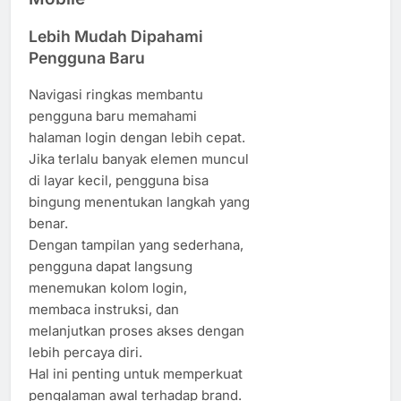
Lebih Mudah Dipahami
Pengguna Baru
Navigasi ringkas membantu
pengguna baru memahami
halaman login dengan lebih cepat.
Jika terlalu banyak elemen muncul
di layar kecil, pengguna bisa
bingung menentukan langkah yang
benar.
Dengan tampilan yang sederhana,
pengguna dapat langsung
menemukan kolom login,
membaca instruksi, dan
melanjutkan proses akses dengan
lebih percaya diri.
Hal ini penting untuk memperkuat
pengalaman awal terhadap brand.