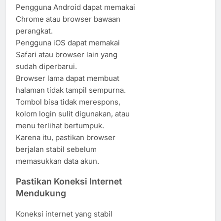
Pengguna Android dapat memakai
Chrome atau browser bawaan
perangkat.
Pengguna iOS dapat memakai
Safari atau browser lain yang
sudah diperbarui.
Browser lama dapat membuat
halaman tidak tampil sempurna.
Tombol bisa tidak merespons,
kolom login sulit digunakan, atau
menu terlihat bertumpuk.
Karena itu, pastikan browser
berjalan stabil sebelum
memasukkan data akun.
Pastikan Koneksi Internet
Mendukung
Koneksi internet yang stabil