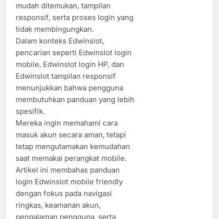
mudah ditemukan, tampilan
responsif, serta proses login yang
tidak membingungkan.
Dalam konteks Edwinslot,
pencarian seperti Edwinslot login
mobile, Edwinslot login HP, dan
Edwinslot tampilan responsif
menunjukkan bahwa pengguna
membutuhkan panduan yang lebih
spesifik.
Mereka ingin memahami cara
masuk akun secara aman, tetapi
tetap mengutamakan kemudahan
saat memakai perangkat mobile.
Artikel ini membahas panduan
login Edwinslot mobile friendly
dengan fokus pada navigasi
ringkas, keamanan akun,
pengalaman pengguna, serta