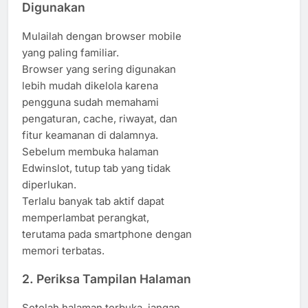
Digunakan
Mulailah dengan browser mobile
yang paling familiar.
Browser yang sering digunakan
lebih mudah dikelola karena
pengguna sudah memahami
pengaturan, cache, riwayat, dan
fitur keamanan di dalamnya.
Sebelum membuka halaman
Edwinslot, tutup tab yang tidak
diperlukan.
Terlalu banyak tab aktif dapat
memperlambat perangkat,
terutama pada smartphone dengan
memori terbatas.
2. Periksa Tampilan Halaman
Setelah halaman terbuka, jangan