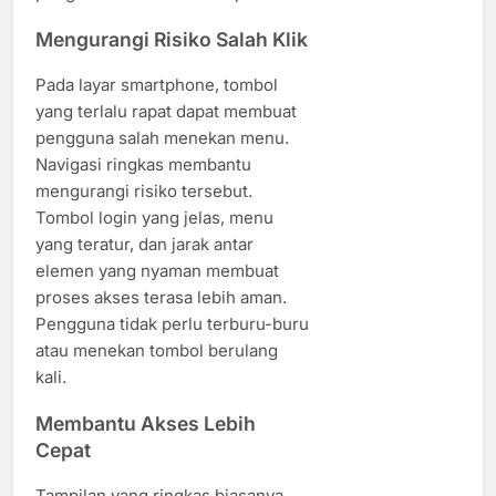
Mengurangi Risiko Salah Klik
Pada layar smartphone, tombol
yang terlalu rapat dapat membuat
pengguna salah menekan menu.
Navigasi ringkas membantu
mengurangi risiko tersebut.
Tombol login yang jelas, menu
yang teratur, dan jarak antar
elemen yang nyaman membuat
proses akses terasa lebih aman.
Pengguna tidak perlu terburu-buru
atau menekan tombol berulang
kali.
Membantu Akses Lebih
Cepat
Tampilan yang ringkas biasanya