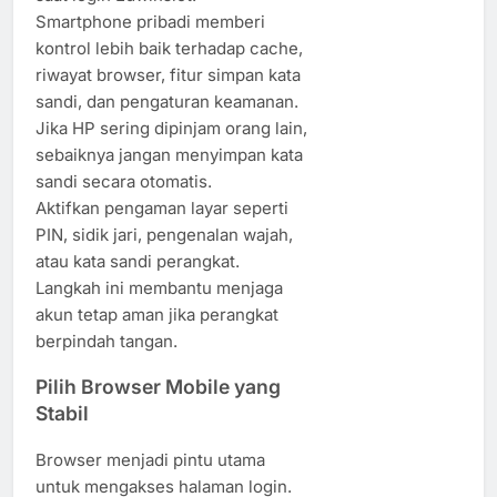
Smartphone pribadi memberi
kontrol lebih baik terhadap cache,
riwayat browser, fitur simpan kata
sandi, dan pengaturan keamanan.
Jika HP sering dipinjam orang lain,
sebaiknya jangan menyimpan kata
sandi secara otomatis.
Aktifkan pengaman layar seperti
PIN, sidik jari, pengenalan wajah,
atau kata sandi perangkat.
Langkah ini membantu menjaga
akun tetap aman jika perangkat
berpindah tangan.
Pilih Browser Mobile yang
Stabil
Browser menjadi pintu utama
untuk mengakses halaman login.