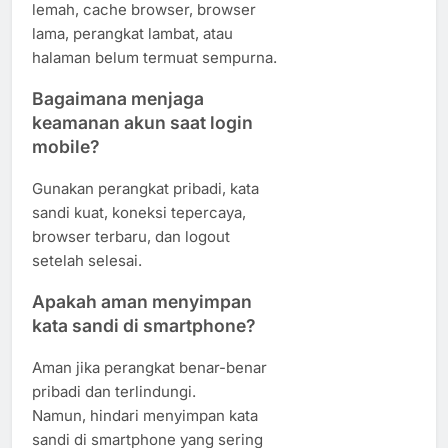
lemah, cache browser, browser
lama, perangkat lambat, atau
halaman belum termuat sempurna.
Bagaimana menjaga
keamanan akun saat login
mobile?
Gunakan perangkat pribadi, kata
sandi kuat, koneksi tepercaya,
browser terbaru, dan logout
setelah selesai.
Apakah aman menyimpan
kata sandi di smartphone?
Aman jika perangkat benar-benar
pribadi dan terlindungi.
Namun, hindari menyimpan kata
sandi di smartphone yang sering