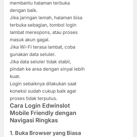
membantu halaman terbuka
dengan baik.
Jika jaringan lemah, halaman bisa
terbuka sebagian, tombol login
lambat merespons, atau proses
masuk akun gagal.
Jika Wi-Fi terasa lambat, coba
gunakan data seluler.
Jika data seluler tidak stabil,
pindah ke area dengan sinyal lebih
kuat.
Login sebaiknya dilakukan saat
koneksi sudah cukup baik agar
proses tidak terputus.
Cara Login Edwinslot
Mobile Friendly dengan
Navigasi Ringkas
1. Buka Browser yang Biasa