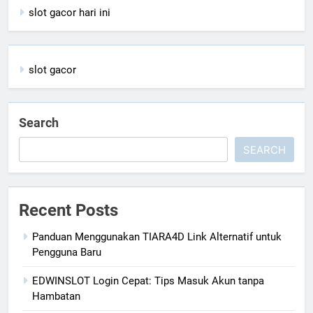
slot gacor hari ini
slot gacor
Search
SEARCH
Recent Posts
Panduan Menggunakan TIARA4D Link Alternatif untuk
Pengguna Baru
EDWINSLOT Login Cepat: Tips Masuk Akun tanpa
Hambatan