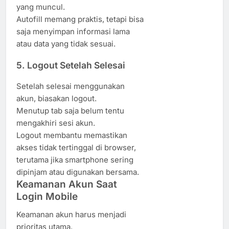
yang muncul.
Autofill memang praktis, tetapi bisa
saja menyimpan informasi lama
atau data yang tidak sesuai.
5. Logout Setelah Selesai
Setelah selesai menggunakan
akun, biasakan logout.
Menutup tab saja belum tentu
mengakhiri sesi akun.
Logout membantu memastikan
akses tidak tertinggal di browser,
terutama jika smartphone sering
dipinjam atau digunakan bersama.
Keamanan Akun Saat
Login Mobile
Keamanan akun harus menjadi
prioritas utama.