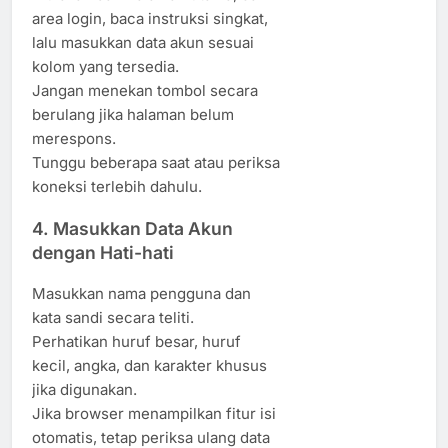
area login, baca instruksi singkat,
lalu masukkan data akun sesuai
kolom yang tersedia.
Jangan menekan tombol secara
berulang jika halaman belum
merespons.
Tunggu beberapa saat atau periksa
koneksi terlebih dahulu.
4. Masukkan Data Akun
dengan Hati-hati
Masukkan nama pengguna dan
kata sandi secara teliti.
Perhatikan huruf besar, huruf
kecil, angka, dan karakter khusus
jika digunakan.
Jika browser menampilkan fitur isi
otomatis, tetap periksa ulang data