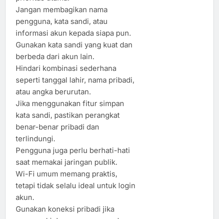
Jangan membagikan nama
pengguna, kata sandi, atau
informasi akun kepada siapa pun.
Gunakan kata sandi yang kuat dan
berbeda dari akun lain.
Hindari kombinasi sederhana
seperti tanggal lahir, nama pribadi,
atau angka berurutan.
Jika menggunakan fitur simpan
kata sandi, pastikan perangkat
benar-benar pribadi dan
terlindungi.
Pengguna juga perlu berhati-hati
saat memakai jaringan publik.
Wi-Fi umum memang praktis,
tetapi tidak selalu ideal untuk login
akun.
Gunakan koneksi pribadi jika