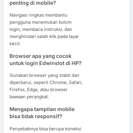
penting di mobile?
Navigasi ringkas membantu
pengguna menemukan kolom
login, membaca instruksi, dan
menghindari salah klik pada layar
kecil.
Browser apa yang cocok
untuk login Edwinslot di HP?
Gunakan browser yang stabil dan
diperbarui, seperti Chrome, Safari,
Firefox, Edge, atau browser
bawaan perangkat.
Mengapa tampilan mobile
bisa tidak responsif?
Penyebabnya bisa berupa koneksi