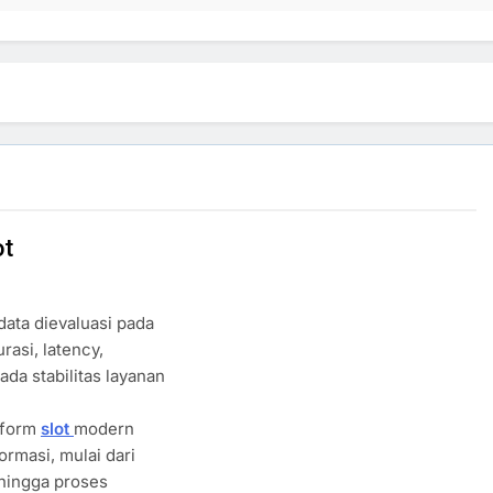
ot
data dievaluasi pada
asi, latency,
da stabilitas layanan
tform
slot
modern
ormasi, mulai dari
 hingga proses