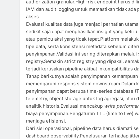
authorization granular.High-risk endpoint harus dil
IAM dan audit logging untuk memastikan tidak ada
akses.
Evaluasi kualitas data juga menjadi perhatian utama
sedikit saja dapat menghasilkan insight yang keliru 
atau pemicu aksi yang tidak tepat.Platform melakuk
tipe data, serta konsistensi metadata sebelum dite
penyimpanan.Validasi ini sering diterapkan melalu
registry.Semakin strict registry yang dipakai, sem
terjadi kerusakan pipeline akibat inkompatibilitas da
Tahap berikutnya adalah penyimpanan kemampuan 
memengaruhi respons sistem downstream.Dalam kon
penyimpanan dapat berupa time-series database (
telemetry, object storage untuk log agregasi, atau
analitik historis.Evaluasi mencakup
write performa
biaya penyimpanan.Pengaturan TTL (time to live) w
menjaga efisiensi.
Dari sisi operasional, pipeline data harus diamati se
dashboard observability.Penelusuran terhadap jitter,