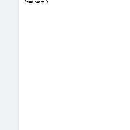
Read More