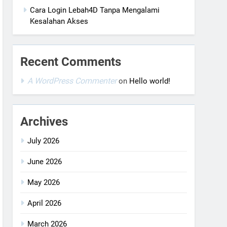
Cara Login Lebah4D Tanpa Mengalami
Kesalahan Akses
Recent Comments
A WordPress Commenter
on
Hello world!
Archives
July 2026
June 2026
May 2026
April 2026
March 2026