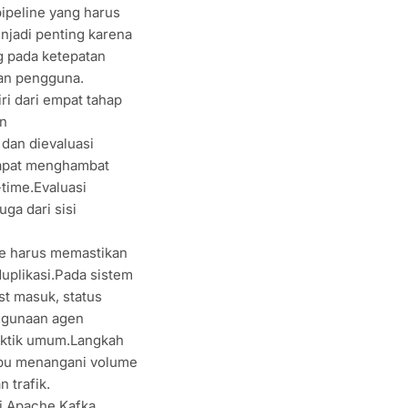
ipeline yang harus
enjadi penting karena
g pada ketepatan
man pengguna.
ri dari empat tahap
an
dan dievaluasi
 dapat menghambat
-time.Evaluasi
ga dari sisi
ne harus memastikan
duplikasi.Pada sistem
st masuk, status
nggunaan agen
aktik umum.Langkah
pu menangani volume
n trafik.
i Apache Kafka,