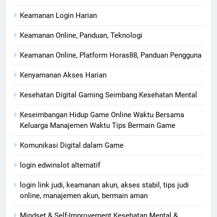
Keamanan Login Harian
Keamanan Online, Panduan, Teknologi
Keamanan Online, Platform Horas88, Panduan Pengguna
Kenyamanan Akses Harian
Kesehatan Digital Gaming Seimbang Kesehatan Mental
Keseimbangan Hidup Game Online Waktu Bersama
Keluarga Manajemen Waktu Tips Bermain Game
Komunikasi Digital dalam Game
login edwinslot alternatif
login link judi, keamanan akun, akses stabil, tips judi
online, manajemen akun, bermain aman
Mindset & Self-Improvement Kesehatan Mental &