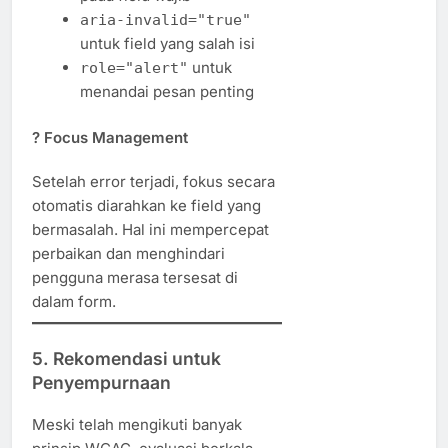
aria-invalid="true"
untuk field yang salah isi
untuk
role="alert"
menandai pesan penting
?
Focus Management
Setelah error terjadi, fokus secara
otomatis diarahkan ke field yang
bermasalah. Hal ini mempercepat
perbaikan dan menghindari
pengguna merasa tersesat di
dalam form.
5. Rekomendasi untuk
Penyempurnaan
Meski telah mengikuti banyak