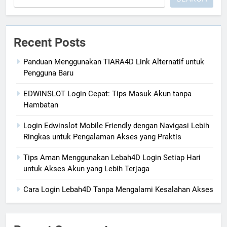
Recent Posts
Panduan Menggunakan TIARA4D Link Alternatif untuk
Pengguna Baru
EDWINSLOT Login Cepat: Tips Masuk Akun tanpa
Hambatan
Login Edwinslot Mobile Friendly dengan Navigasi Lebih
Ringkas untuk Pengalaman Akses yang Praktis
Tips Aman Menggunakan Lebah4D Login Setiap Hari
untuk Akses Akun yang Lebih Terjaga
Cara Login Lebah4D Tanpa Mengalami Kesalahan Akses