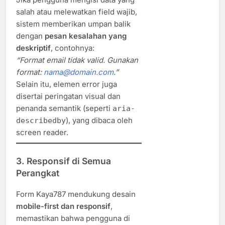
salah atau melewatkan field wajib,
sistem memberikan umpan balik
dengan
pesan kesalahan yang
deskriptif
, contohnya:
“Format email tidak valid. Gunakan
format:
nama@domain.com
.”
Selain itu, elemen error juga
disertai peringatan visual dan
penanda semantik (seperti
aria-
), yang dibaca oleh
describedby
screen reader.
3. Responsif di Semua
Perangkat
Form Kaya787 mendukung desain
mobile-first dan responsif
,
memastikan bahwa pengguna di