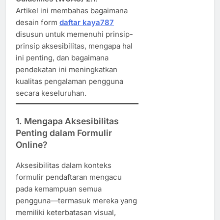
Artikel ini membahas bagaimana
desain form
daftar kaya787
disusun untuk memenuhi prinsip-
prinsip aksesibilitas, mengapa hal
ini penting, dan bagaimana
pendekatan ini meningkatkan
kualitas pengalaman pengguna
secara keseluruhan.
1. Mengapa Aksesibilitas
Penting dalam Formulir
Online?
Aksesibilitas dalam konteks
formulir pendaftaran mengacu
pada kemampuan semua
pengguna—termasuk mereka yang
memiliki keterbatasan visual,