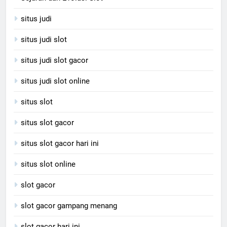
situs judi
situs judi slot
situs judi slot gacor
situs judi slot online
situs slot
situs slot gacor
situs slot gacor hari ini
situs slot online
slot gacor
slot gacor gampang menang
slot gacor hari ini