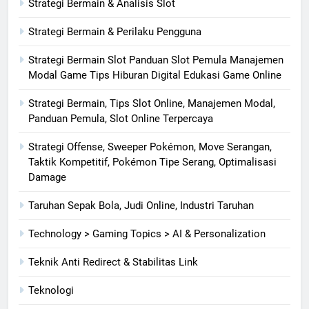
Strategi Bermain & Analisis Slot
Strategi Bermain & Perilaku Pengguna
Strategi Bermain Slot Panduan Slot Pemula Manajemen
Modal Game Tips Hiburan Digital Edukasi Game Online
Strategi Bermain, Tips Slot Online, Manajemen Modal,
Panduan Pemula, Slot Online Terpercaya
Strategi Offense, Sweeper Pokémon, Move Serangan,
Taktik Kompetitif, Pokémon Tipe Serang, Optimalisasi
Damage
Taruhan Sepak Bola, Judi Online, Industri Taruhan
Technology > Gaming Topics > AI & Personalization
Teknik Anti Redirect & Stabilitas Link
Teknologi