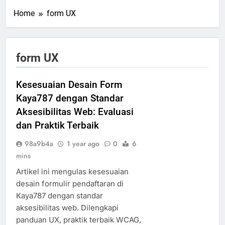
Home
form UX
form UX
Kesesuaian Desain Form
Kaya787 dengan Standar
Aksesibilitas Web: Evaluasi
dan Praktik Terbaik
98a9b4a
1 year ago
0
6
mins
Artikel ini mengulas kesesuaian
desain formulir pendaftaran di
Kaya787 dengan standar
aksesibilitas web. Dilengkapi
panduan UX, praktik terbaik WCAG,