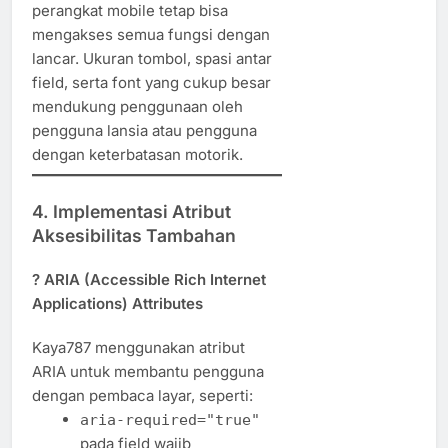
perangkat mobile tetap bisa
mengakses semua fungsi dengan
lancar. Ukuran tombol, spasi antar
field, serta font yang cukup besar
mendukung penggunaan oleh
pengguna lansia atau pengguna
dengan keterbatasan motorik.
4. Implementasi Atribut
Aksesibilitas Tambahan
?
ARIA (Accessible Rich Internet
Applications) Attributes
Kaya787 menggunakan atribut
ARIA untuk membantu pengguna
dengan pembaca layar, seperti:
aria-required="true"
pada field wajib