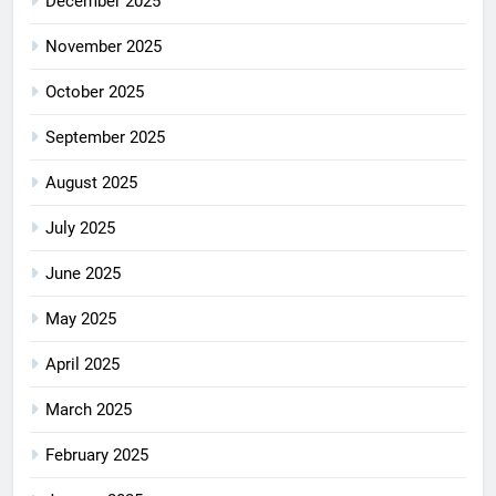
December 2025
November 2025
October 2025
September 2025
August 2025
July 2025
June 2025
May 2025
April 2025
March 2025
February 2025