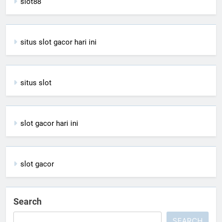
slot88
situs slot gacor hari ini
situs slot
slot gacor hari ini
slot gacor
Search
SEARCH