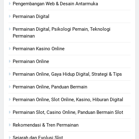
Pengembangan Web & Desain Antarmuka
Permainan Digital
Permainan Digital, Psikologi Pemain, Teknologi
Permainan
Permainan Kasino Online
Permainan Online
Permainan Online, Gaya Hidup Digital, Strategi & Tips
Permainan Online, Panduan Bermain
Permainan Online, Slot Online, Kasino, Hiburan Digital
Permainan Slot, Casino Online, Panduan Bermain Slot
Rekomendasi & Tren Permainan
Sejarah dan Evolusi Slot