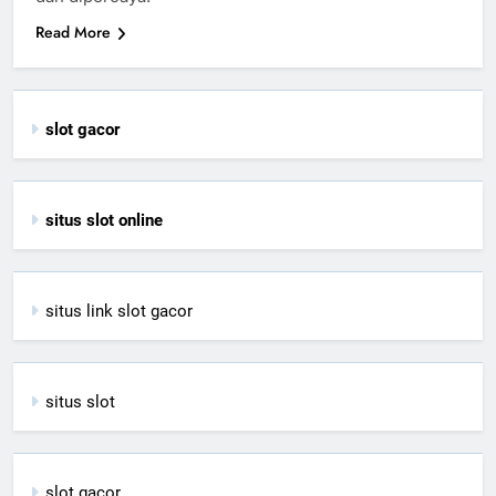
Read More
slot gacor
situs slot online
situs link slot gacor
situs slot
slot gacor