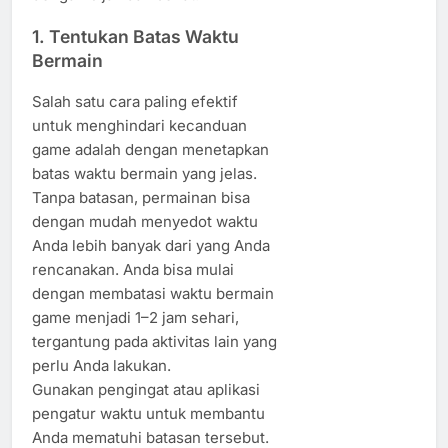
1. Tentukan Batas Waktu
Bermain
Salah satu cara paling efektif
untuk menghindari kecanduan
game adalah dengan menetapkan
batas waktu bermain yang jelas.
Tanpa batasan, permainan bisa
dengan mudah menyedot waktu
Anda lebih banyak dari yang Anda
rencanakan. Anda bisa mulai
dengan membatasi waktu bermain
game menjadi 1–2 jam sehari,
tergantung pada aktivitas lain yang
perlu Anda lakukan.
Gunakan pengingat atau aplikasi
pengatur waktu untuk membantu
Anda mematuhi batasan tersebut.