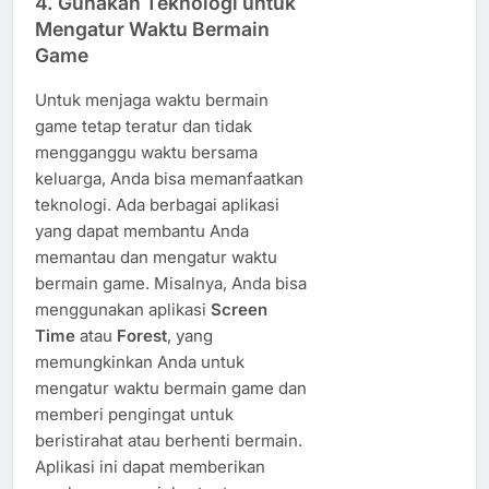
4. Gunakan Teknologi untuk
Mengatur Waktu Bermain
Game
Untuk menjaga waktu bermain
game tetap teratur dan tidak
mengganggu waktu bersama
keluarga, Anda bisa memanfaatkan
teknologi. Ada berbagai aplikasi
yang dapat membantu Anda
memantau dan mengatur waktu
bermain game. Misalnya, Anda bisa
menggunakan aplikasi
Screen
Time
atau
Forest
, yang
memungkinkan Anda untuk
mengatur waktu bermain game dan
memberi pengingat untuk
beristirahat atau berhenti bermain.
Aplikasi ini dapat memberikan