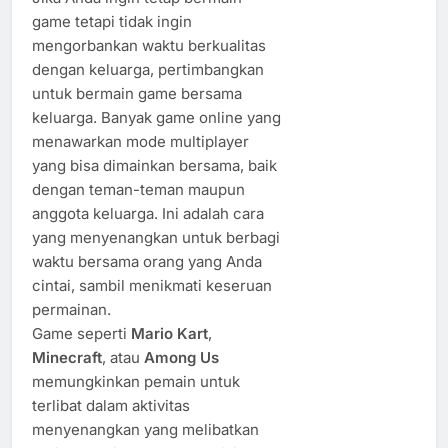
game tetapi tidak ingin
mengorbankan waktu berkualitas
dengan keluarga, pertimbangkan
untuk bermain game bersama
keluarga. Banyak game online yang
menawarkan mode multiplayer
yang bisa dimainkan bersama, baik
dengan teman-teman maupun
anggota keluarga. Ini adalah cara
yang menyenangkan untuk berbagi
waktu bersama orang yang Anda
cintai, sambil menikmati keseruan
permainan.
Game seperti
Mario Kart
,
Minecraft
, atau
Among Us
memungkinkan pemain untuk
terlibat dalam aktivitas
menyenangkan yang melibatkan