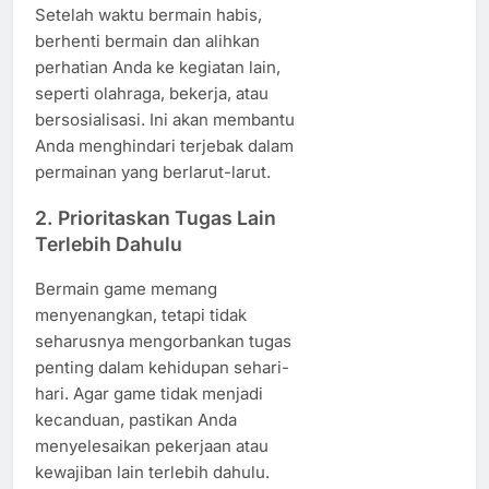
Setelah waktu bermain habis,
berhenti bermain dan alihkan
perhatian Anda ke kegiatan lain,
seperti olahraga, bekerja, atau
bersosialisasi. Ini akan membantu
Anda menghindari terjebak dalam
permainan yang berlarut-larut.
2. Prioritaskan Tugas Lain
Terlebih Dahulu
Bermain game memang
menyenangkan, tetapi tidak
seharusnya mengorbankan tugas
penting dalam kehidupan sehari-
hari. Agar game tidak menjadi
kecanduan, pastikan Anda
menyelesaikan pekerjaan atau
kewajiban lain terlebih dahulu.