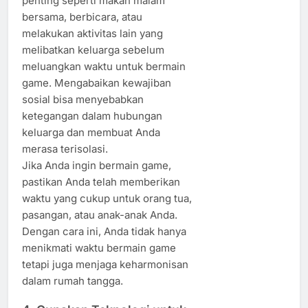
penting seperti makan malam
bersama, berbicara, atau
melakukan aktivitas lain yang
melibatkan keluarga sebelum
meluangkan waktu untuk bermain
game. Mengabaikan kewajiban
sosial bisa menyebabkan
ketegangan dalam hubungan
keluarga dan membuat Anda
merasa terisolasi.
Jika Anda ingin bermain game,
pastikan Anda telah memberikan
waktu yang cukup untuk orang tua,
pasangan, atau anak-anak Anda.
Dengan cara ini, Anda tidak hanya
menikmati waktu bermain game
tetapi juga menjaga keharmonisan
dalam rumah tangga.