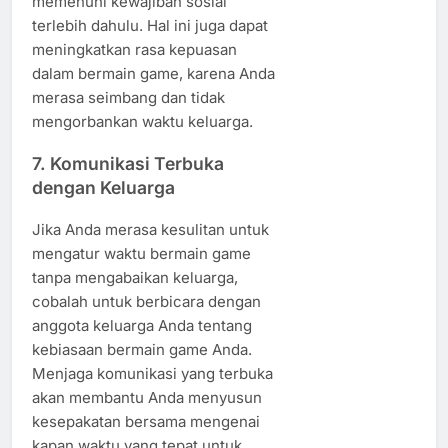
memenuhi kewajiban sosial
terlebih dahulu. Hal ini juga dapat
meningkatkan rasa kepuasan
dalam bermain game, karena Anda
merasa seimbang dan tidak
mengorbankan waktu keluarga.
7. Komunikasi Terbuka
dengan Keluarga
Jika Anda merasa kesulitan untuk
mengatur waktu bermain game
tanpa mengabaikan keluarga,
cobalah untuk berbicara dengan
anggota keluarga Anda tentang
kebiasaan bermain game Anda.
Menjaga komunikasi yang terbuka
akan membantu Anda menyusun
kesepakatan bersama mengenai
kapan waktu yang tepat untuk