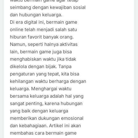
seimbang dengan kewajiban sosial
dan hubungan keluarga.
Di era digital ini, bermain game
online telah menjadi salah satu
hiburan favorit banyak orang.
Namun, seperti halnya aktivitas
lain, bermain game juga bisa
menghabiskan waktu jika tidak
dikelola dengan bijak. Tanpa
pengaturan yang tepat, kita bisa
kehilangan waktu berharga dengan
keluarga. Menghargai waktu
bersama keluarga adalah hal yang
sangat penting, karena hubungan
yang baik dengan keluarga
memberikan dukungan emosional
dan kebahagiaan. Artikel ini akan
membahas cara bermain game