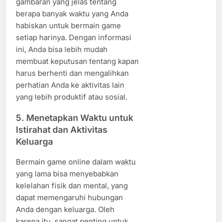
gambaran yang jelas tentang
berapa banyak waktu yang Anda
habiskan untuk bermain game
setiap harinya. Dengan informasi
ini, Anda bisa lebih mudah
membuat keputusan tentang kapan
harus berhenti dan mengalihkan
perhatian Anda ke aktivitas lain
yang lebih produktif atau sosial.
5. Menetapkan Waktu untuk
Istirahat dan Aktivitas
Keluarga
Bermain game online dalam waktu
yang lama bisa menyebabkan
kelelahan fisik dan mental, yang
dapat memengaruhi hubungan
Anda dengan keluarga. Oleh
karena itu, sangat penting untuk