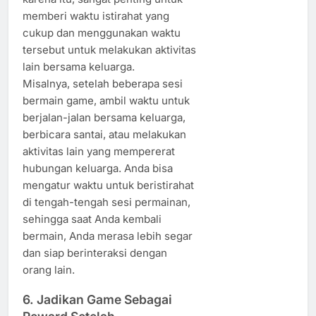
memberi waktu istirahat yang
cukup dan menggunakan waktu
tersebut untuk melakukan aktivitas
lain bersama keluarga.
Misalnya, setelah beberapa sesi
bermain game, ambil waktu untuk
berjalan-jalan bersama keluarga,
berbicara santai, atau melakukan
aktivitas lain yang mempererat
hubungan keluarga. Anda bisa
mengatur waktu untuk beristirahat
di tengah-tengah sesi permainan,
sehingga saat Anda kembali
bermain, Anda merasa lebih segar
dan siap berinteraksi dengan
orang lain.
6. Jadikan Game Sebagai