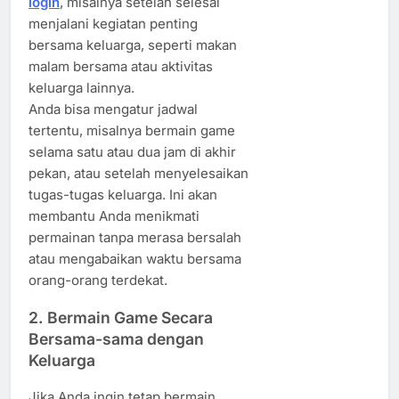
login
, misalnya setelah selesai
menjalani kegiatan penting
bersama keluarga, seperti makan
malam bersama atau aktivitas
keluarga lainnya.
Anda bisa mengatur jadwal
tertentu, misalnya bermain game
selama satu atau dua jam di akhir
pekan, atau setelah menyelesaikan
tugas-tugas keluarga. Ini akan
membantu Anda menikmati
permainan tanpa merasa bersalah
atau mengabaikan waktu bersama
orang-orang terdekat.
2. Bermain Game Secara
Bersama-sama dengan
Keluarga
Jika Anda ingin tetap bermain