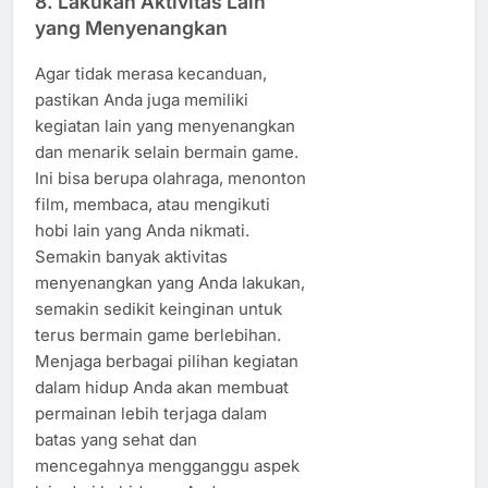
8. Lakukan Aktivitas Lain
yang Menyenangkan
Agar tidak merasa kecanduan,
pastikan Anda juga memiliki
kegiatan lain yang menyenangkan
dan menarik selain bermain game.
Ini bisa berupa olahraga, menonton
film, membaca, atau mengikuti
hobi lain yang Anda nikmati.
Semakin banyak aktivitas
menyenangkan yang Anda lakukan,
semakin sedikit keinginan untuk
terus bermain game berlebihan.
Menjaga berbagai pilihan kegiatan
dalam hidup Anda akan membuat
permainan lebih terjaga dalam
batas yang sehat dan
mencegahnya mengganggu aspek