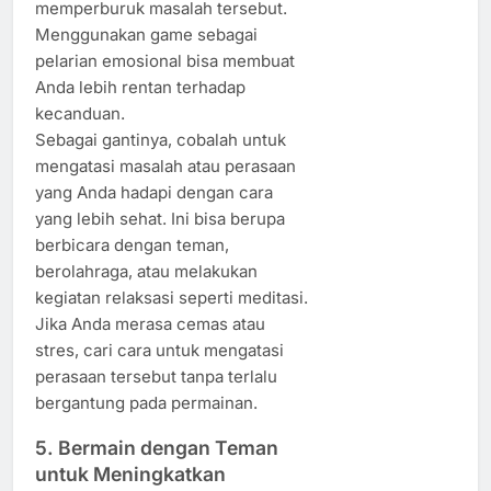
memperburuk masalah tersebut.
Menggunakan game sebagai
pelarian emosional bisa membuat
Anda lebih rentan terhadap
kecanduan.
Sebagai gantinya, cobalah untuk
mengatasi masalah atau perasaan
yang Anda hadapi dengan cara
yang lebih sehat. Ini bisa berupa
berbicara dengan teman,
berolahraga, atau melakukan
kegiatan relaksasi seperti meditasi.
Jika Anda merasa cemas atau
stres, cari cara untuk mengatasi
perasaan tersebut tanpa terlalu
bergantung pada permainan.
5. Bermain dengan Teman
untuk Meningkatkan