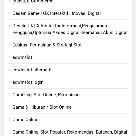
Bisnis, E-Commerce
Desain Game | UX Interaktif | Inovasi Digital
Desain UI/UX,Arsitektur Informasi,Pengalaman
Pengguna,Optimasi Akses Digital,Keamanan Akun Digital
Edukasi Permainan & Strategi Slot
edwinslot
edwinslot alternatif
edwinslot login
Gambling, Slot Online, Permainan
Game & Hiburan / Slot Online
Game Online
Game Online, Slot Populer, Rekomendasi Bulanan, Digital