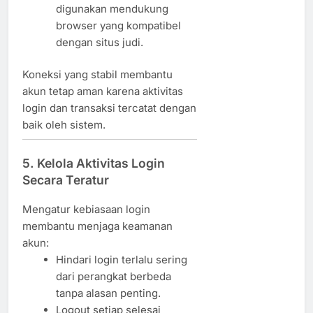
digunakan mendukung
browser yang kompatibel
dengan situs judi.
Koneksi yang stabil membantu
akun tetap aman karena aktivitas
login dan transaksi tercatat dengan
baik oleh sistem.
5. Kelola Aktivitas Login
Secara Teratur
Mengatur kebiasaan login
membantu menjaga keamanan
akun:
Hindari login terlalu sering
dari perangkat berbeda
tanpa alasan penting.
Logout setiap selesai