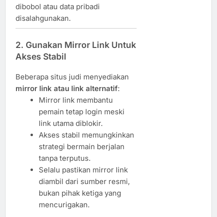
dibobol atau data pribadi
disalahgunakan.
2. Gunakan Mirror Link Untuk
Akses Stabil
Beberapa situs judi menyediakan
mirror link atau link alternatif
:
Mirror link membantu
pemain tetap login meski
link utama diblokir.
Akses stabil memungkinkan
strategi bermain berjalan
tanpa terputus.
Selalu pastikan mirror link
diambil dari sumber resmi,
bukan pihak ketiga yang
mencurigakan.