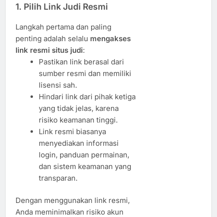
1. Pilih Link Judi Resmi
Langkah pertama dan paling
penting adalah selalu
mengakses
link resmi situs judi
:
Pastikan link berasal dari
sumber resmi dan memiliki
lisensi sah.
Hindari link dari pihak ketiga
yang tidak jelas, karena
risiko keamanan tinggi.
Link resmi biasanya
menyediakan informasi
login, panduan permainan,
dan sistem keamanan yang
transparan.
Dengan menggunakan link resmi,
Anda meminimalkan risiko akun