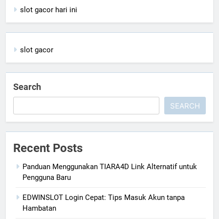
slot gacor hari ini
slot gacor
Search
SEARCH
Recent Posts
Panduan Menggunakan TIARA4D Link Alternatif untuk
Pengguna Baru
EDWINSLOT Login Cepat: Tips Masuk Akun tanpa
Hambatan