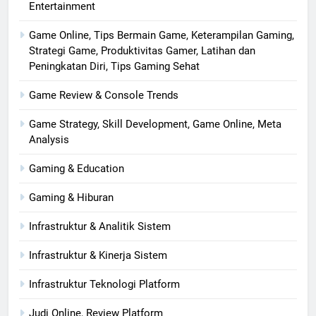
Entertainment
Game Online, Tips Bermain Game, Keterampilan Gaming,
Strategi Game, Produktivitas Gamer, Latihan dan
Peningkatan Diri, Tips Gaming Sehat
Game Review & Console Trends
Game Strategy, Skill Development, Game Online, Meta
Analysis
Gaming & Education
Gaming & Hiburan
Infrastruktur & Analitik Sistem
Infrastruktur & Kinerja Sistem
Infrastruktur Teknologi Platform
Judi Online, Review Platform