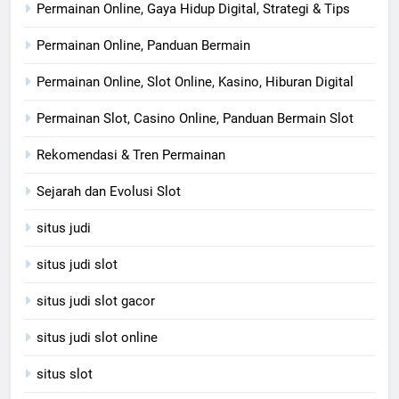
Permainan Online, Gaya Hidup Digital, Strategi & Tips
Permainan Online, Panduan Bermain
Permainan Online, Slot Online, Kasino, Hiburan Digital
Permainan Slot, Casino Online, Panduan Bermain Slot
Rekomendasi & Tren Permainan
Sejarah dan Evolusi Slot
situs judi
situs judi slot
situs judi slot gacor
situs judi slot online
situs slot