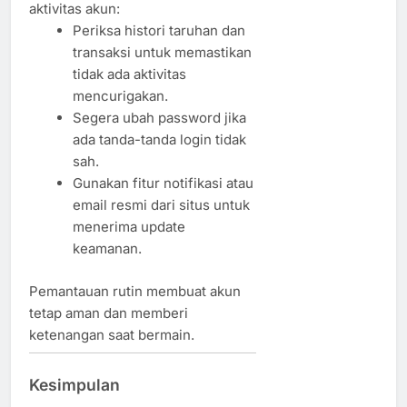
aktivitas akun:
Periksa histori taruhan dan
transaksi untuk memastikan
tidak ada aktivitas
mencurigakan.
Segera ubah password jika
ada tanda-tanda login tidak
sah.
Gunakan fitur notifikasi atau
email resmi dari situs untuk
menerima update
keamanan.
Pemantauan rutin membuat akun
tetap aman dan memberi
ketenangan saat bermain.
Kesimpulan