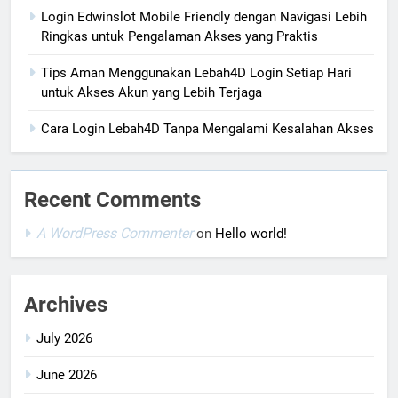
Login Edwinslot Mobile Friendly dengan Navigasi Lebih
Ringkas untuk Pengalaman Akses yang Praktis
Tips Aman Menggunakan Lebah4D Login Setiap Hari
untuk Akses Akun yang Lebih Terjaga
Cara Login Lebah4D Tanpa Mengalami Kesalahan Akses
Recent Comments
A WordPress Commenter
on
Hello world!
Archives
July 2026
June 2026