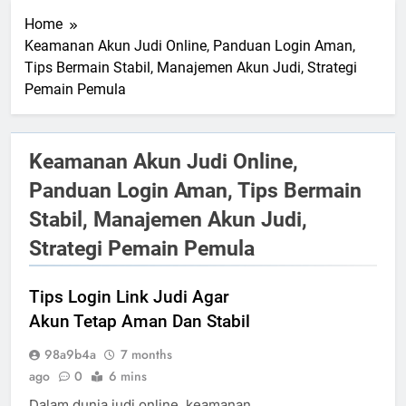
Home
Keamanan Akun Judi Online, Panduan Login Aman,
Tips Bermain Stabil, Manajemen Akun Judi, Strategi
Pemain Pemula
Keamanan Akun Judi Online,
Panduan Login Aman, Tips Bermain
Stabil, Manajemen Akun Judi,
Strategi Pemain Pemula
Tips Login Link Judi Agar
Akun Tetap Aman Dan Stabil
98a9b4a
7 months
ago
0
6 mins
Dalam dunia judi online, keamanan