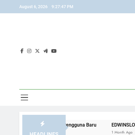
Skip
August 6, 2026
9:27:48 PM
to
content
Gae
Nikmati Hi
lternatif untuk Pengguna Baru
EDWINSLOT Login Cepa
1 Month Ago
HEADLINES