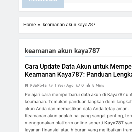
Home
keamanan akun kaya787
keamanan akun kaya787
Cara Update Data Akun untuk Mempe
Keamanan Kaya787: Panduan Lengk
98a9b4a
1 Year Ago
0
8 Mins
Pelajari cara memperbarui data akun di Kaya787 u
keamanan. Temukan panduan langkah demi langkah
akun Anda dan memastikan data Anda tetap aman.
Keamanan akun adalah hal yang sangat penting, ter
menggunakan platform online seperti
Kaya787
yan
layanan finansial atau hiburan yang melibatkan trans