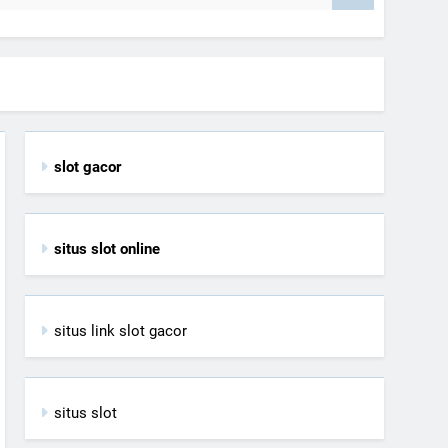
slot gacor
situs slot online
situs link slot gacor
situs slot