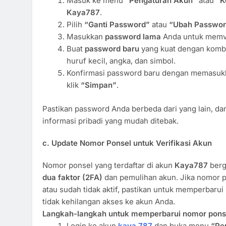
Masuk ke menu
“Pengaturan Akun”
atau
“K
Kaya787
.
Pilih
“Ganti Password”
atau
“Ubah Passwor
Masukkan
password lama
Anda untuk memver
Buat
password baru
yang kuat dengan kombi
huruf kecil, angka, dan simbol.
Konfirmasi password baru dengan memasuk
klik
“Simpan”
.
Pastikan password Anda berbeda dari yang lain, d
informasi pribadi yang mudah ditebak.
c.
Update Nomor Ponsel untuk Verifikasi Akun
Nomor ponsel yang terdaftar di akun
Kaya787
berg
dua faktor (2FA)
dan pemulihan akun. Jika nomor 
atau sudah tidak aktif, pastikan untuk memperbarui 
tidak kehilangan akses ke akun Anda.
Langkah-langkah untuk memperbarui nomor pons
Login ke akun
kaya 787
dan buka menu
“Pe