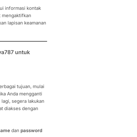
i informasi kontak
t mengaktifkan
kan lapisan keamanan
ya787 untuk
rbagai tujuan, mulai
Jika Anda mengganti
f lagi, segera lakukan
at diakses dengan
name
dan
password