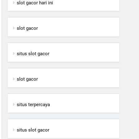
slot gacor hari ini
slot gacor
situs slot gacor
slot gacor
situs terpercaya
situs slot gacor