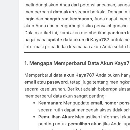
melindungi akun Anda dari potensi ancaman, sangat
memperbarui
data akun
secara berkala. Dengan 
login
dan
pengaturan keamanan
, Anda dapat mem
akun Anda dan mengurangi risiko penyalahgunaan.
Dalam artikel ini, kami akan memberikan
panduan l
bagaimana
update data akun di Kaya787
untuk me
informasi pribadi dan keamanan akun Anda selalu t
1. Mengapa Memperbarui Data Akun Kaya78
Memperbarui
data akun Kaya787
Anda bukan han
email
atau
password
, tetapi juga tentang meningk
secara keseluruhan. Berikut adalah beberapa alas
memperbarui data akun sangat penting:
Keamanan
: Mengupdate
email
,
nomor pons
secara rutin dapat mencegah akses tidak sa
Pemulihan Akun
: Memastikan informasi aku
penting untuk
pemulihan akun
jika Anda lup