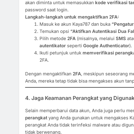
akan diminta untuk memasukkan
kode verifikasi 
password saat login.
Langkah-langkah untuk mengaktifkan 2FA:
Masuk ke akun Kaya787 dan buka
“Pengatu
Temukan opsi
“Aktifkan Autentikasi Dua Fa
Pilih metode
2FA
(misalnya, melalui
SMS
at
autentikator
seperti
Google Authenticator
).
Ikuti petunjuk untuk
memverifikasi perangk
2FA.
Dengan mengaktifkan
2FA
, meskipun seseorang m
Anda, mereka tetap tidak bisa mengakses akun tan
4. Jaga Keamanan Perangkat yang Diguna
Selain memperbarui data akun, Anda juga perlu m
perangkat
yang Anda gunakan untuk mengakses Ka
perangkat Anda tidak terinfeksi malware atau digu
tidak berwenang.