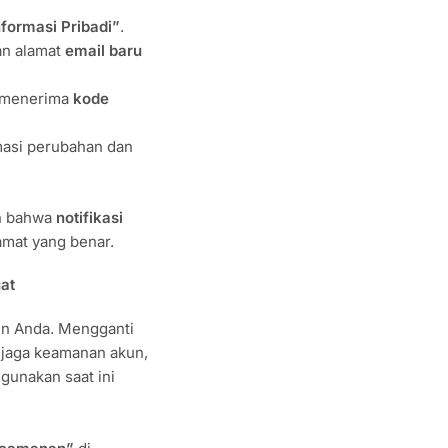
nformasi Pribadi”
.
an alamat
email baru
n menerima
kode
asi perubahan dan
n bahwa
notifikasi
amat yang benar.
at
un Anda. Mengganti
njaga keamanan akun,
gunakan saat ini