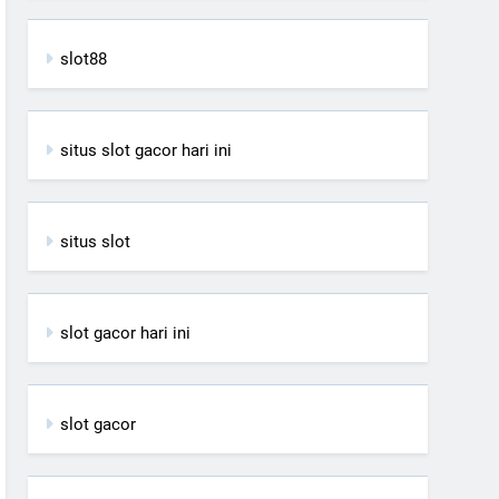
slot88
situs slot gacor hari ini
situs slot
slot gacor hari ini
slot gacor