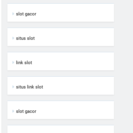
slot gacor
situs slot
link slot
situs link slot
slot gacor