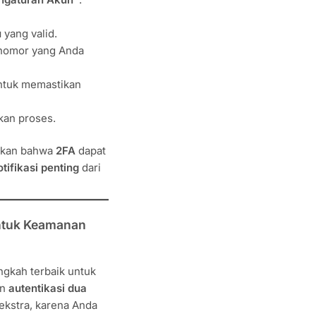
u
yang valid.
 nomor yang Anda
tuk memastikan
kan proses.
ikan bahwa
2FA
dapat
otifikasi penting
dari
untuk Keamanan
ngkah terbaik untuk
an
autentikasi dua
kstra, karena Anda