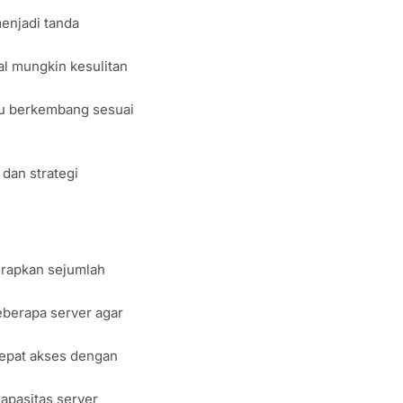
menjadi tanda
al mungkin kesulitan
u berkembang sesuai
 dan strategi
erapkan sejumlah
eberapa server agar
pat akses dengan
pasitas server