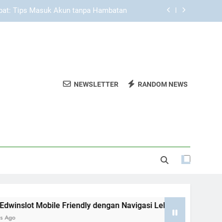
at: Tips Masuk Akun tanpa Hambatan
s untuk Pengalaman Akses yang Praktis
 untuk Akses Akun yang Lebih Terjaga
 Link Alternatif untuk Pengguna Baru
NEWSLETTER
RANDOM NEWS
at: Tips Masuk Akun tanpa Hambatan
s untuk Pengalaman Akses yang Praktis
 Rasa Autentik.
 untuk Akses Akun yang Lebih Terjaga
obile Friendly dengan Navigasi Lebih Ringkas untuk Pengalam