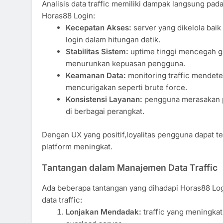
Analisis data traffic memiliki dampak langsung pada
Horas88 Login:
Kecepatan Akses:
server yang dikelola ba
login dalam hitungan detik.
Stabilitas Sistem:
uptime tinggi mencegah 
menurunkan kepuasan pengguna.
Keamanan Data:
monitoring traffic mendetek
mencurigakan seperti brute force.
Konsistensi Layanan:
pengguna merasakan 
di berbagai perangkat.
Dengan UX yang positif,loyalitas pengguna dapat te
platform meningkat.
Tantangan dalam Manajemen Data Traffic
Ada beberapa tantangan yang dihadapi Horas88 Lo
data traffic:
Lonjakan Mendadak:
traffic yang meningkat