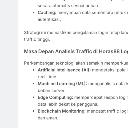
secara otomatis sesuai beban.
Caching:
menyimpan data sementara untuk
autentikasi.
Strategi ini memastikan pengalaman login tetap lan
traffic tinggi.
Masa Depan Analisis Traffic di Horas88 Lo
Perkembangan teknologi akan semakin memperkuat an
Artificial Intelligence (AI):
mendeteksi pola l
real-time.
Machine Learning (ML):
menganalisis data hi
beban server.
Edge Computing:
mempercepat respon logi
data lebih dekat ke pengguna.
Blockchain Monitoring:
mencatat traffic log
dan aman.