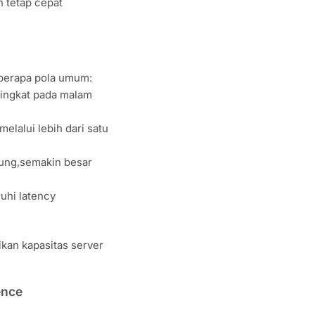
 tetap cepat
eberapa pola umum:
ingkat pada malam
elalui lebih dari satu
ung,semakin besar
hi latency
an kapasitas server
ence