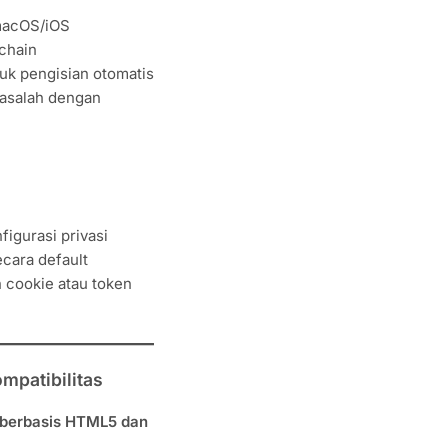
 macOS/iOS
chain
uk pengisian otomatis
masalah dengan
figurasi privasi
ecara default
 cookie atau token
mpatibilitas
 berbasis HTML5 dan