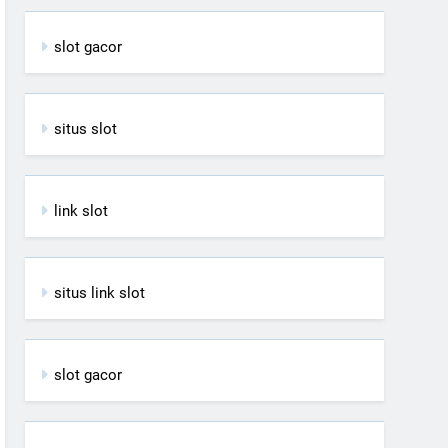
slot gacor
situs slot
link slot
situs link slot
slot gacor