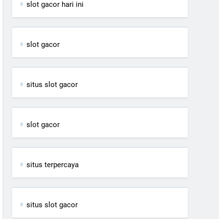
slot gacor hari ini
slot gacor
situs slot gacor
slot gacor
situs terpercaya
situs slot gacor