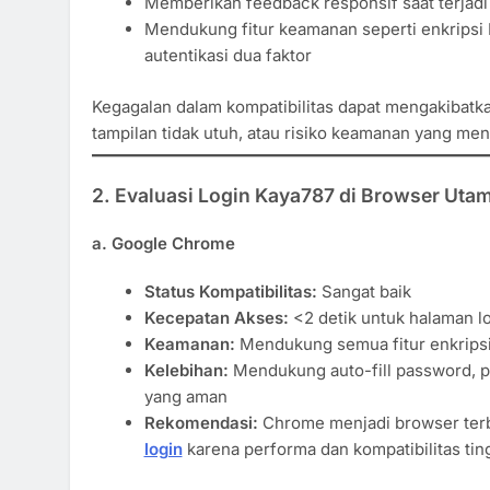
Memberikan feedback responsif saat terjadi
Mendukung fitur keamanan seperti enkrips
autentikasi dua faktor
Kegagalan dalam kompatibilitas dapat mengakibatk
tampilan tidak utuh, atau risiko keamanan yang men
2. Evaluasi Login Kaya787 di Browser Uta
a.
Google Chrome
Status Kompatibilitas:
Sangat baik
Kecepatan Akses:
<2 detik untuk halaman l
Keamanan:
Mendukung semua fitur enkripsi 
Kelebihan:
Mendukung auto-fill password, 
yang aman
Rekomendasi:
Chrome menjadi browser ter
login
karena performa dan kompatibilitas tin