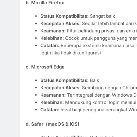
b.
Mozilla Firefox
Status Kompatibilitas:
Sangat baik
Kecepatan Akses:
Sedikit lebih lambat dari 
Keamanan:
Fitur pelindung privasi dan enkr
Kelebihan:
Cocok untuk pengguna yang men
Catatan:
Beberapa ekstensi keamanan bisa
login jika tidak dikonfigurasi
c.
Microsoft Edge
Status Kompatibilitas:
Baik
Kecepatan Akses:
Seimbang dengan Chrom
Keamanan:
Terintegrasi dengan Windows 
Kelebihan:
Mendukung kontrol login melalui
Catatan:
Ideal bagi pengguna perangkat Wi
d.
Safari (macOS & iOS)