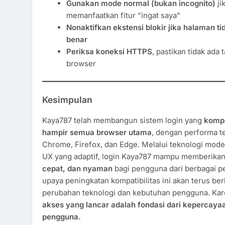
Gunakan mode normal (bukan incognito)
ji
memanfaatkan fitur “ingat saya”
Nonaktifkan ekstensi blokir jika halaman t
benar
Periksa koneksi HTTPS
, pastikan tidak ada 
browser
Kesimpulan
Kaya787 telah membangun sistem login yang
kompa
hampir semua browser utama
, dengan performa ter
Chrome, Firefox, dan Edge. Melalui teknologi mod
UX yang adaptif, login Kaya787 mampu memberika
cepat, dan nyaman
bagi pengguna dari berbagai p
upaya peningkatan kompatibilitas ini akan terus ber
perubahan teknologi dan kebutuhan pengguna. Karen
akses yang lancar adalah fondasi dari kepercay
pengguna.