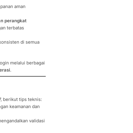
panan aman
an perangkat
an terbatas
konsisten di semua
login melalui berbagai
erasi
.
berikut tips teknis:
ngan keamanan dan
mengandalkan validasi