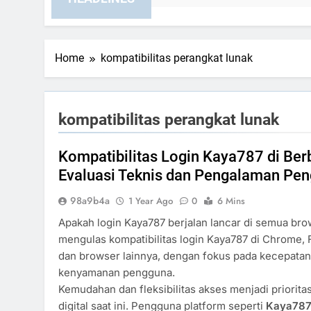
Home
kompatibilitas perangkat lunak
kompatibilitas perangkat lunak
Kompatibilitas Login Kaya787 di Ber
Evaluasi Teknis dan Pengalaman Pe
98a9b4a
1 Year Ago
0
6 Mins
Apakah login Kaya787 berjalan lancar di semua brow
mengulas kompatibilitas login Kaya787 di Chrome, F
dan browser lainnya, dengan fokus pada kecepata
kenyamanan pengguna.
Kemudahan dan fleksibilitas akses menjadi priorita
digital saat ini. Pengguna platform seperti
Kaya78