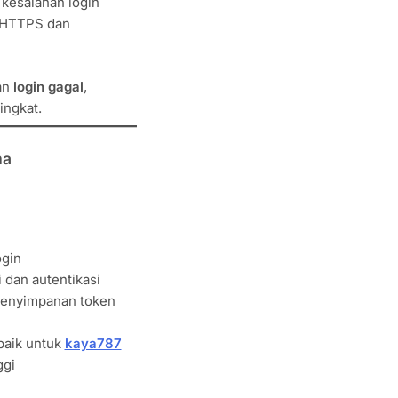
 kesalahan login
i HTTPS dan
an
login gagal
,
ingkat.
ma
ogin
dan autentikasi
penyimpanan token
baik untuk
kaya787
ggi