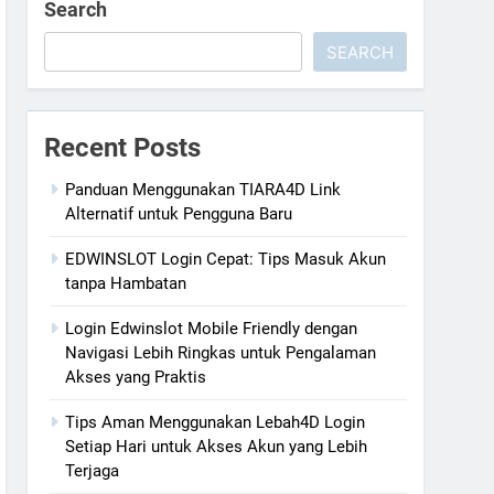
Search
SEARCH
Recent Posts
Panduan Menggunakan TIARA4D Link
Alternatif untuk Pengguna Baru
EDWINSLOT Login Cepat: Tips Masuk Akun
tanpa Hambatan
Login Edwinslot Mobile Friendly dengan
Navigasi Lebih Ringkas untuk Pengalaman
Akses yang Praktis
Tips Aman Menggunakan Lebah4D Login
Setiap Hari untuk Akses Akun yang Lebih
Terjaga