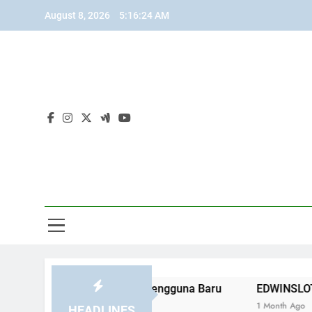
Skip
August 8, 2026
5:16:25 AM
to
content
Gae
Nikmati Hi
Alternatif untuk Pengguna Baru
EDWINSLOT Login Cep
1 Month Ago
HEADLINES