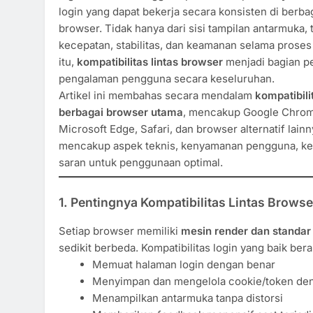
login yang dapat bekerja secara konsisten di berba
browser. Tidak hanya dari sisi tampilan antarmuka, t
kecepatan, stabilitas, dan keamanan selama proses 
itu,
kompatibilitas lintas browser
menjadi bagian pe
pengalaman pengguna secara keseluruhan.
Artikel ini membahas secara mendalam
kompatibili
berbagai browser utama
, mencakup Google Chrome
Microsoft Edge, Safari, dan browser alternatif lainn
mencakup aspek teknis, kenyamanan pengguna, ke
saran untuk penggunaan optimal.
1. Pentingnya Kompatibilitas Lintas Browse
Setiap browser memiliki
mesin render dan standa
sedikit berbeda. Kompatibilitas login yang baik berar
Memuat halaman login dengan benar
Menyimpan dan mengelola cookie/token de
Menampilkan antarmuka tanpa distorsi