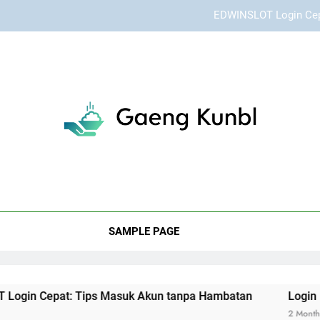
EDWINSLOT Login Cep
Login Edwinslot Mobile Friendly dengan Navigasi Lebih Ringka
Tips Aman Menggunakan Lebah4D Login Setiap Hari
Panduan Menggunakan TIARA4D
EDWINSLOT Login Cep
Login Edwinslot Mobile Friendly dengan Navigasi Lebih Ringka
ng Kunbl
dangan Khas Thailand Dari Gaeng Kunbl, Restoran Dengan Cita
Tips Aman Menggunakan Lebah4D Login Setiap Hari
SAMPLE PAGE
at: Tips Masuk Akun tanpa Hambatan
Login Edwinslot 
2 Months Ago