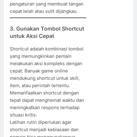
pengaturan yang membuat tangan
cepat lelah atau sulit dijangkau.
3. Gunakan Tombol Shortcut
untuk Aksi Cepat
Shortcut adalah kombinasi tombol
yang memungkinkan pemain
melakukan aksi kompleks dengan
cepat. Banyak game online
mendukung shortcut untuk skill,
item, atau perintah tertentu.
Memanfaatkan shortcut dengan
tepat dapat menghemat waktu dan
meningkatkan respons terhadap
situasi kritis.
Latihan rutin diperlukan agar
shortcut menjadi kebiasaan dan
pemain bisa menggunakannya