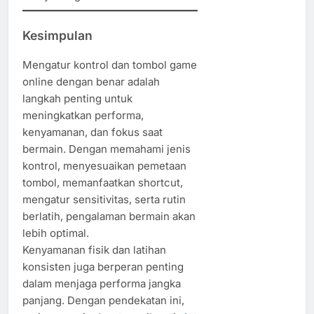
Kesimpulan
Mengatur kontrol dan tombol game
online dengan benar adalah
langkah penting untuk
meningkatkan performa,
kenyamanan, dan fokus saat
bermain. Dengan memahami jenis
kontrol, menyesuaikan pemetaan
tombol, memanfaatkan shortcut,
mengatur sensitivitas, serta rutin
berlatih, pengalaman bermain akan
lebih optimal.
Kenyamanan fisik dan latihan
konsisten juga berperan penting
dalam menjaga performa jangka
panjang. Dengan pendekatan ini,