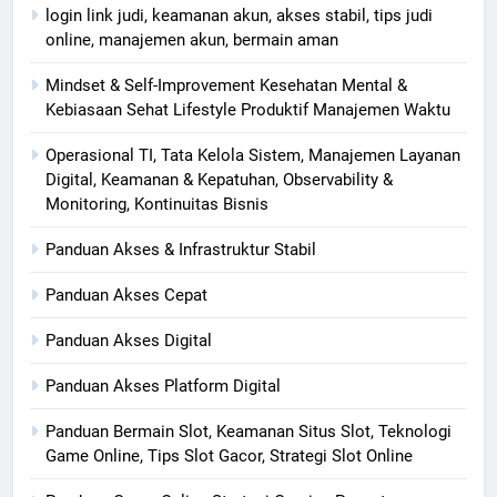
login link judi, keamanan akun, akses stabil, tips judi
online, manajemen akun, bermain aman
Mindset & Self-Improvement Kesehatan Mental &
Kebiasaan Sehat Lifestyle Produktif Manajemen Waktu
Operasional TI, Tata Kelola Sistem, Manajemen Layanan
Digital, Keamanan & Kepatuhan, Observability &
Monitoring, Kontinuitas Bisnis
Panduan Akses & Infrastruktur Stabil
Panduan Akses Cepat
Panduan Akses Digital
Panduan Akses Platform Digital
Panduan Bermain Slot, Keamanan Situs Slot, Teknologi
Game Online, Tips Slot Gacor, Strategi Slot Online