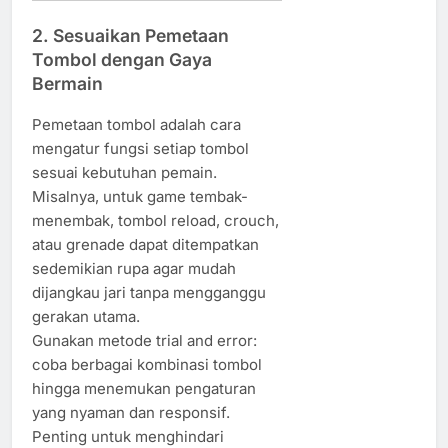
2. Sesuaikan Pemetaan
Tombol dengan Gaya
Bermain
Pemetaan tombol adalah cara
mengatur fungsi setiap tombol
sesuai kebutuhan pemain.
Misalnya, untuk game tembak-
menembak, tombol reload, crouch,
atau grenade dapat ditempatkan
sedemikian rupa agar mudah
dijangkau jari tanpa mengganggu
gerakan utama.
Gunakan metode trial and error:
coba berbagai kombinasi tombol
hingga menemukan pengaturan
yang nyaman dan responsif.
Penting untuk menghindari