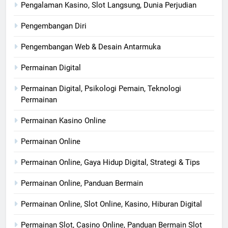
Pengalaman Kasino, Slot Langsung, Dunia Perjudian
Pengembangan Diri
Pengembangan Web & Desain Antarmuka
Permainan Digital
Permainan Digital, Psikologi Pemain, Teknologi
Permainan
Permainan Kasino Online
Permainan Online
Permainan Online, Gaya Hidup Digital, Strategi & Tips
Permainan Online, Panduan Bermain
Permainan Online, Slot Online, Kasino, Hiburan Digital
Permainan Slot, Casino Online, Panduan Bermain Slot