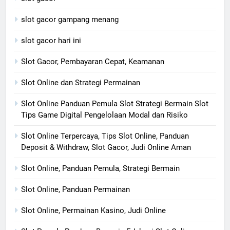
slot gacor gampang menang
slot gacor hari ini
Slot Gacor, Pembayaran Cepat, Keamanan
Slot Online dan Strategi Permainan
Slot Online Panduan Pemula Slot Strategi Bermain Slot
Tips Game Digital Pengelolaan Modal dan Risiko
Slot Online Terpercaya, Tips Slot Online, Panduan
Deposit & Withdraw, Slot Gacor, Judi Online Aman
Slot Online, Panduan Pemula, Strategi Bermain
Slot Online, Panduan Permainan
Slot Online, Permainan Kasino, Judi Online