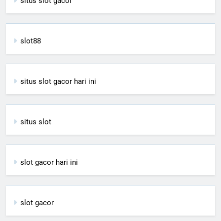
situs slot gacor
slot88
situs slot gacor hari ini
situs slot
slot gacor hari ini
slot gacor