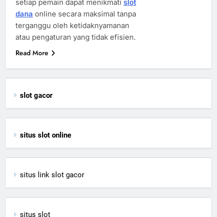
setiap pemain dapat menikmati
slot
dana
online secara maksimal tanpa
terganggu oleh ketidaknyamanan
atau pengaturan yang tidak efisien.
Read More
slot gacor
situs slot online
situs link slot gacor
situs slot