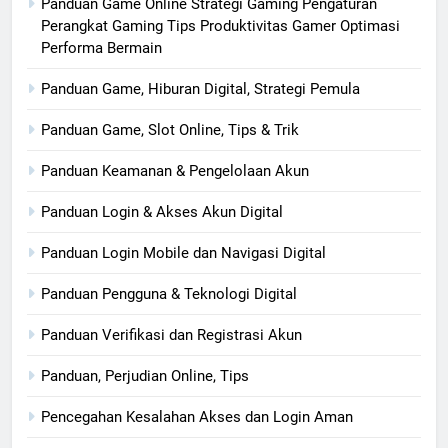
Panduan Game Online Strategi Gaming Pengaturan
Perangkat Gaming Tips Produktivitas Gamer Optimasi
Performa Bermain
Panduan Game, Hiburan Digital, Strategi Pemula
Panduan Game, Slot Online, Tips & Trik
Panduan Keamanan & Pengelolaan Akun
Panduan Login & Akses Akun Digital
Panduan Login Mobile dan Navigasi Digital
Panduan Pengguna & Teknologi Digital
Panduan Verifikasi dan Registrasi Akun
Panduan, Perjudian Online, Tips
Pencegahan Kesalahan Akses dan Login Aman