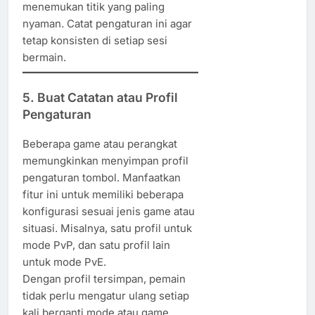
menemukan titik yang paling
nyaman. Catat pengaturan ini agar
tetap konsisten di setiap sesi
bermain.
5. Buat Catatan atau Profil
Pengaturan
Beberapa game atau perangkat
memungkinkan menyimpan profil
pengaturan tombol. Manfaatkan
fitur ini untuk memiliki beberapa
konfigurasi sesuai jenis game atau
situasi. Misalnya, satu profil untuk
mode PvP, dan satu profil lain
untuk mode PvE.
Dengan profil tersimpan, pemain
tidak perlu mengatur ulang setiap
kali berganti mode atau game,