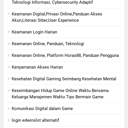
Teknologi Informasi, Cybersecurity Adaptif
Keamanan Digital,Privasi Online,Panduan Akses
Akun,Literasi Siber,User Experience
Keamanan Login Harian
Keamanan Online, Panduan, Teknologi
Keamanan Online, Platform Horas88, Panduan Pengguna
Kenyamanan Akses Harian
Kesehatan Digital Gaming Seimbang Kesehatan Mental
Keseimbangan Hidup Game Online Waktu Bersama
Keluarga Manajemen Waktu Tips Bermain Game
Komunikasi Digital dalam Game
login edwinslot alternatif