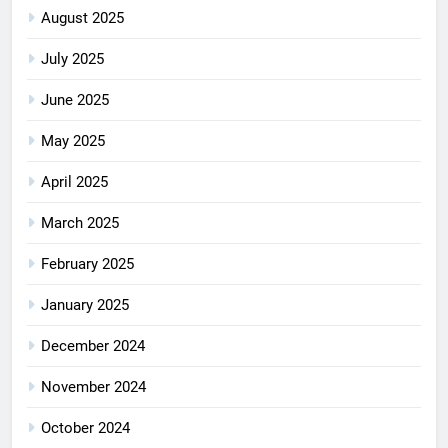
August 2025
July 2025
June 2025
May 2025
April 2025
March 2025
February 2025
January 2025
December 2024
November 2024
October 2024