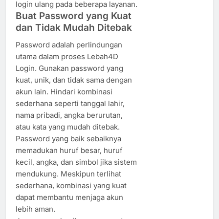
login ulang pada beberapa layanan.
Buat Password yang Kuat
dan Tidak Mudah Ditebak
Password adalah perlindungan
utama dalam proses Lebah4D
Login. Gunakan password yang
kuat, unik, dan tidak sama dengan
akun lain. Hindari kombinasi
sederhana seperti tanggal lahir,
nama pribadi, angka berurutan,
atau kata yang mudah ditebak.
Password yang baik sebaiknya
memadukan huruf besar, huruf
kecil, angka, dan simbol jika sistem
mendukung. Meskipun terlihat
sederhana, kombinasi yang kuat
dapat membantu menjaga akun
lebih aman.