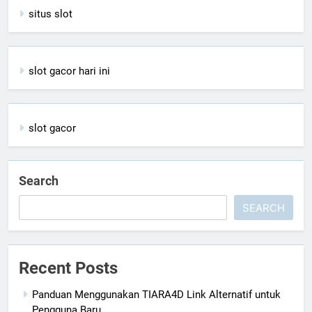
situs slot
slot gacor hari ini
slot gacor
Search
SEARCH
Recent Posts
Panduan Menggunakan TIARA4D Link Alternatif untuk
Pengguna Baru