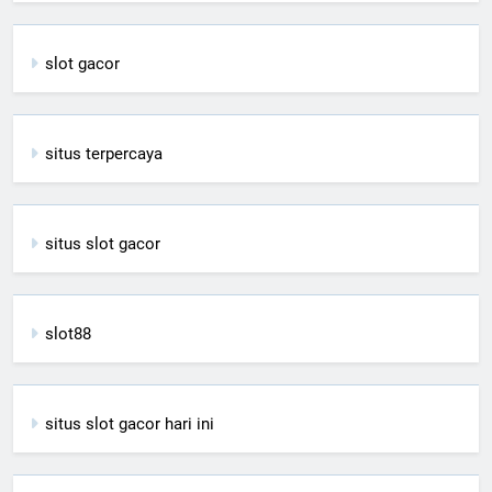
slot gacor
situs terpercaya
situs slot gacor
slot88
situs slot gacor hari ini