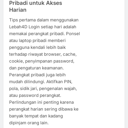
Pribadi untuk Akses
Harian
Tips pertama dalam menggunakan
Lebah4D Login setiap hari adalah
memakai perangkat pribadi. Ponsel
atau laptop pribadi memberi
pengguna kendali lebih baik
terhadap riwayat browser, cache,
cookie, penyimpanan password,
dan pengaturan keamanan.
Perangkat pribadi juga lebih
mudah dilindungi. Aktifkan PIN,
pola, sidik jari, pengenalan wajah,
atau password perangkat.
Perlindungan ini penting karena
perangkat harian sering dibawa ke
banyak tempat dan kadang
dipinjam orang lain.