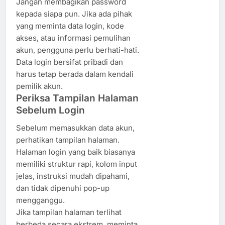
Jangan membagikan password
kepada siapa pun. Jika ada pihak
yang meminta data login, kode
akses, atau informasi pemulihan
akun, pengguna perlu berhati-hati.
Data login bersifat pribadi dan
harus tetap berada dalam kendali
pemilik akun.
Periksa Tampilan Halaman
Sebelum Login
Sebelum memasukkan data akun,
perhatikan tampilan halaman.
Halaman login yang baik biasanya
memiliki struktur rapi, kolom input
jelas, instruksi mudah dipahami,
dan tidak dipenuhi pop-up
mengganggu.
Jika tampilan halaman terlihat
berbeda secara ekstrem, meminta