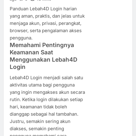
Panduan Lebah4D Login harian
yang aman, praktis, dan jelas untuk
menjaga akun, privasi, perangkat,
browser, serta pengalaman akses
pengguna.
Memahami Pentingnya
Keamanan Saat
Menggunakan Lebah4D
Login
Lebah4D Login menjadi salah satu
aktivitas utama bagi pengguna
yang ingin mengakses akun secara
rutin. Ketika login dilakukan setiap
hari, keamanan tidak boleh
dianggap sebagai hal tambahan.
Justru, semakin sering akun
diakses, semakin penting
pengguna memahami cara