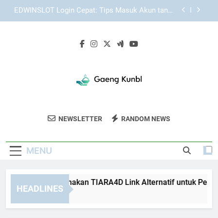
Skip
Login Edwinslot Mobile Friendly dengan Navigasi
to
Lebih Ringkas untuk Pengalaman Akses yang
Praktis
content
Tips Aman Menggunakan Lebah4D Login Setiap
Hari untuk Akses Akun yang Lebih Terjaga
Panduan Menggunakan TIARA4D Link Alternatif
untuk Pengguna Baru
EDWINSLOT Login Cepat: Tips Masuk Akun tanpa
Hambatan
Login Edwinslot Mobile Friendly dengan Navigasi
Lebih Ringkas untuk Pengalaman Akses yang
Gaeng Kunbl
Praktis
Nikmati Hidangan Khas Thailand Dari
Tips Aman Menggunakan Lebah4D Login Setiap
NEWSLETTER
RANDOM NEWS
Hari untuk Akses Akun yang Lebih Terjaga
Gaeng Kunbl, Restoran Dengan Cita Rasa
Autentik.
MENU
nduan Menggunakan TIARA4D Link Alternatif untuk Pengguna
HEADLINES
Weeks Ago