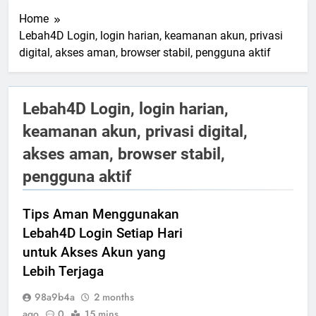
Home
Lebah4D Login, login harian, keamanan akun, privasi
digital, akses aman, browser stabil, pengguna aktif
Lebah4D Login, login harian,
keamanan akun, privasi digital,
akses aman, browser stabil,
pengguna aktif
Tips Aman Menggunakan
Lebah4D Login Setiap Hari
untuk Akses Akun yang
Lebih Terjaga
98a9b4a
2 months
ago
0
15 mins