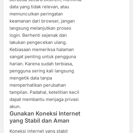
data yang tidak relevan, atau
memunculkan peringatan
keamanan dari browser, jangan
langsung melanjutkan proses
login. Berhenti sejenak dan
lakukan pengecekan ulang.
Kebiasaan memeriksa halaman
sangat penting untuk pengguna
harian. Karena sudah terbiasa,
pengguna sering kali langsung
mengetik data tanpa
memperhatikan perubahan
tampilan. Padahal, ketelitian kecil
dapat membantu menjaga privasi
akun.
Gunakan Koneksi Internet
yang Stabil dan Aman
Koneksi internet yang stabil