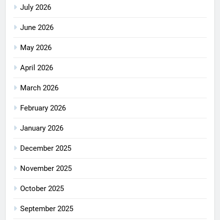
July 2026
June 2026
May 2026
April 2026
March 2026
February 2026
January 2026
December 2025
November 2025
October 2025
September 2025