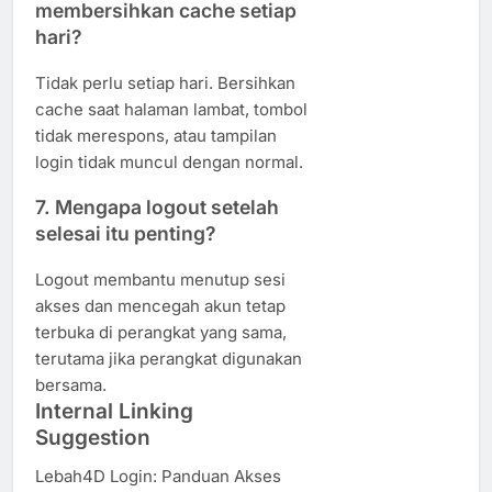
membersihkan cache setiap
hari?
Tidak perlu setiap hari. Bersihkan
cache saat halaman lambat, tombol
tidak merespons, atau tampilan
login tidak muncul dengan normal.
7. Mengapa logout setelah
selesai itu penting?
Logout membantu menutup sesi
akses dan mencegah akun tetap
terbuka di perangkat yang sama,
terutama jika perangkat digunakan
bersama.
Internal Linking
Suggestion
Lebah4D Login: Panduan Akses