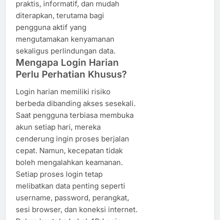
praktis, informatif, dan mudah
diterapkan, terutama bagi
pengguna aktif yang
mengutamakan kenyamanan
sekaligus perlindungan data.
Mengapa Login Harian
Perlu Perhatian Khusus?
Login harian memiliki risiko
berbeda dibanding akses sesekali.
Saat pengguna terbiasa membuka
akun setiap hari, mereka
cenderung ingin proses berjalan
cepat. Namun, kecepatan tidak
boleh mengalahkan keamanan.
Setiap proses login tetap
melibatkan data penting seperti
username, password, perangkat,
sesi browser, dan koneksi internet.