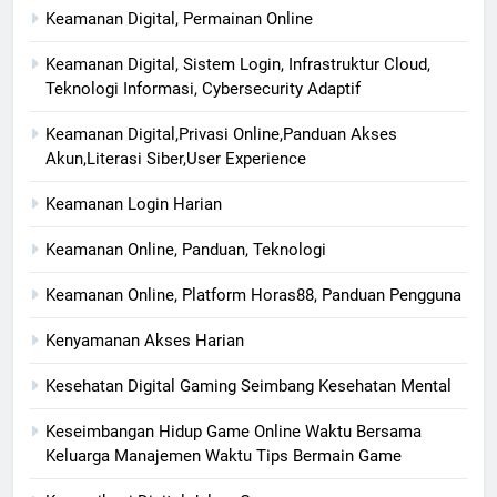
Keamanan Digital, Permainan Online
Keamanan Digital, Sistem Login, Infrastruktur Cloud,
Teknologi Informasi, Cybersecurity Adaptif
Keamanan Digital,Privasi Online,Panduan Akses
Akun,Literasi Siber,User Experience
Keamanan Login Harian
Keamanan Online, Panduan, Teknologi
Keamanan Online, Platform Horas88, Panduan Pengguna
Kenyamanan Akses Harian
Kesehatan Digital Gaming Seimbang Kesehatan Mental
Keseimbangan Hidup Game Online Waktu Bersama
Keluarga Manajemen Waktu Tips Bermain Game