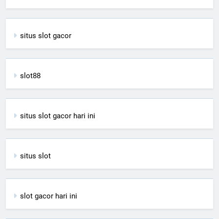
situs slot gacor
slot88
situs slot gacor hari ini
situs slot
slot gacor hari ini