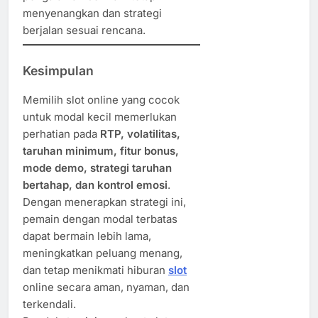
menyenangkan dan strategi
berjalan sesuai rencana.
Kesimpulan
Memilih slot online yang cocok
untuk modal kecil memerlukan
perhatian pada
RTP, volatilitas,
taruhan minimum, fitur bonus,
mode demo, strategi taruhan
bertahap, dan kontrol emosi
.
Dengan menerapkan strategi ini,
pemain dengan modal terbatas
dapat bermain lebih lama,
meningkatkan peluang menang,
dan tetap menikmati hiburan
slot
online secara aman, nyaman, dan
terkendali.