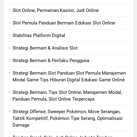
Slot Online, Permainan Kasino, Judi Online
Slot Pemula Panduan Bermain Edukasi Slot Online
Stabilitas Platform Digital
Strategi Bermain & Analisis Slot
Strategi Bermain & Perilaku Pengguna
Strategi Bermain Slot Panduan Slot Pemula Manajemen
Modal Game Tips Hiburan Digital Edukasi Game Online
Strategi Bermain, Tips Slot Online, Manajemen Modal,
Panduan Pemula, Slot Online Terpercaya
Strategi Offense, Sweeper Pokémon, Move Serangan,
Taktik Kompetitif, Pokémon Tipe Serang, Optimalisasi
Damage