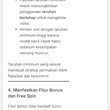
masih memungkinkan
penggunaan
taruhan
bertahap
untuk mengelola
risiko.
Hindari slot dengan taruhan
minimum tinggi karena
modal kecil cepat habis
sebelum kesempatan
menang muncul.
Taruhan minimum yang sesuai
membuat strategi permainan lebih
fleksibel dan terkontrol.
4. Manfaatkan Fitur Bonus
dan Free Spin
Fitur bonus bisa menjadi kunci