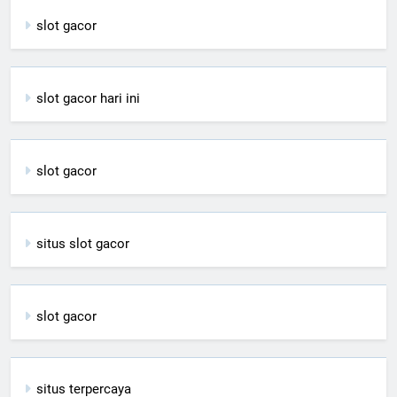
slot gacor
slot gacor hari ini
slot gacor
situs slot gacor
slot gacor
situs terpercaya