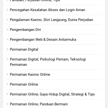
Panduan, Perjudian Online, Tips
Pencegahan Kesalahan Akses dan Login Aman
Pengalaman Kasino, Slot Langsung, Dunia Perjudian
Pengembangan Diri
Pengembangan Web & Desain Antarmuka
Permainan Digital
Permainan Digital, Psikologi Pemain, Teknologi
Permainan
Permainan Kasino Online
Permainan Online
Permainan Online, Gaya Hidup Digital, Strategi & Tips
Permainan Online, Panduan Bermain