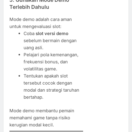
Terlebih Dahulu
Mode demo adalah cara aman
untuk mengevaluasi slot:
Coba
slot versi demo
sebelum bermain dengan
uang asli.
Pelajari pola kemenangan,
frekuensi bonus, dan
volatilitas game.
Tentukan apakah slot
tersebut cocok dengan
modal dan strategi taruhan
bertahap.
Mode demo membantu pemain
memahami game tanpa risiko
kerugian modal kecil.