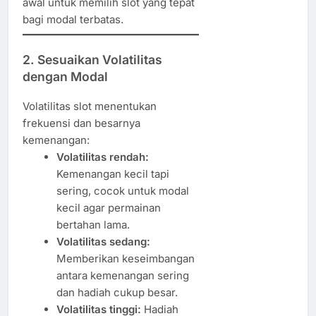
awal untuk memilih slot yang tepat
bagi modal terbatas.
2. Sesuaikan Volatilitas
dengan Modal
Volatilitas slot menentukan
frekuensi dan besarnya
kemenangan:
Volatilitas rendah:
Kemenangan kecil tapi
sering, cocok untuk modal
kecil agar permainan
bertahan lama.
Volatilitas sedang:
Memberikan keseimbangan
antara kemenangan sering
dan hadiah cukup besar.
Volatilitas tinggi:
Hadiah