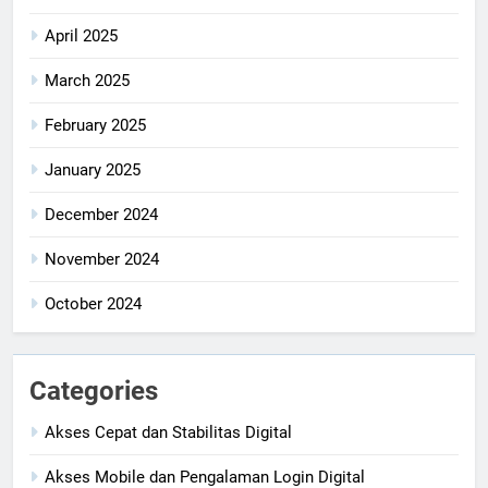
April 2025
March 2025
February 2025
January 2025
December 2024
November 2024
October 2024
Categories
Akses Cepat dan Stabilitas Digital
Akses Mobile dan Pengalaman Login Digital