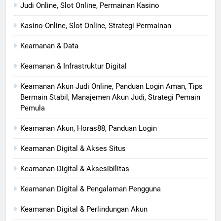
Judi Online, Slot Online, Permainan Kasino
Kasino Online, Slot Online, Strategi Permainan
Keamanan & Data
Keamanan & Infrastruktur Digital
Keamanan Akun Judi Online, Panduan Login Aman, Tips
Bermain Stabil, Manajemen Akun Judi, Strategi Pemain
Pemula
Keamanan Akun, Horas88, Panduan Login
Keamanan Digital & Akses Situs
Keamanan Digital & Aksesibilitas
Keamanan Digital & Pengalaman Pengguna
Keamanan Digital & Perlindungan Akun