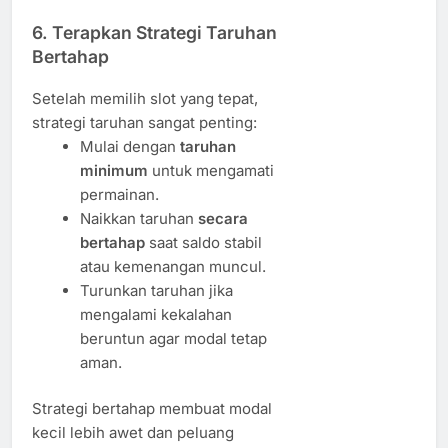
6. Terapkan Strategi Taruhan
Bertahap
Setelah memilih slot yang tepat,
strategi taruhan sangat penting:
Mulai dengan
taruhan
minimum
untuk mengamati
permainan.
Naikkan taruhan
secara
bertahap
saat saldo stabil
atau kemenangan muncul.
Turunkan taruhan jika
mengalami kekalahan
beruntun agar modal tetap
aman.
Strategi bertahap membuat modal
kecil lebih awet dan peluang