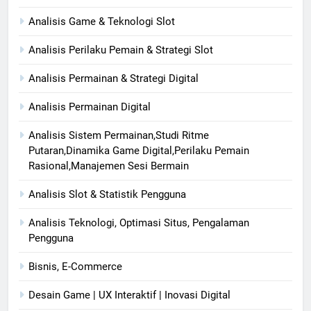
Analisis Game & Teknologi Slot
Analisis Perilaku Pemain & Strategi Slot
Analisis Permainan & Strategi Digital
Analisis Permainan Digital
Analisis Sistem Permainan,Studi Ritme
Putaran,Dinamika Game Digital,Perilaku Pemain
Rasional,Manajemen Sesi Bermain
Analisis Slot & Statistik Pengguna
Analisis Teknologi, Optimasi Situs, Pengalaman
Pengguna
Bisnis, E-Commerce
Desain Game | UX Interaktif | Inovasi Digital