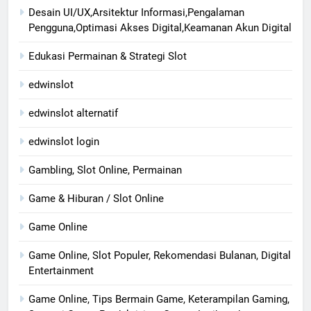
Desain UI/UX,Arsitektur Informasi,Pengalaman
Pengguna,Optimasi Akses Digital,Keamanan Akun Digital
Edukasi Permainan & Strategi Slot
edwinslot
edwinslot alternatif
edwinslot login
Gambling, Slot Online, Permainan
Game & Hiburan / Slot Online
Game Online
Game Online, Slot Populer, Rekomendasi Bulanan, Digital
Entertainment
Game Online, Tips Bermain Game, Keterampilan Gaming,