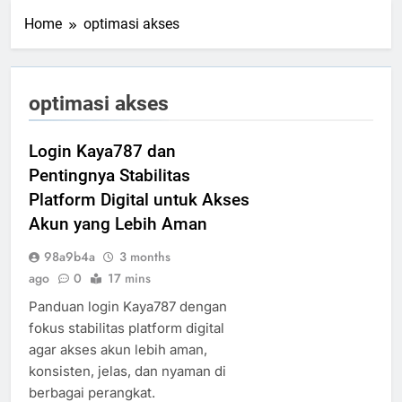
Home
optimasi akses
optimasi akses
Login Kaya787 dan
Pentingnya Stabilitas
Platform Digital untuk Akses
Akun yang Lebih Aman
98a9b4a
3 months
ago
0
17 mins
Panduan login Kaya787 dengan
fokus stabilitas platform digital
agar akses akun lebih aman,
konsisten, jelas, dan nyaman di
berbagai perangkat.