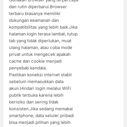
dan rutin diperbarui.Browser
terbaru biasanya memiliki
dukungan keamanan dan
kompatibilitas yang lebih baik.Jika
halaman login terasa lambat, tutup
tab yang tidak diperlukan, muat
ulang halaman, atau coba mode
privat untuk mengecek apakah
cache dan cookie menjadi
penyebab kendala.
Pastikan koneksi internet stabil
sebelum memasukkan data
akun.Hindari login melalui WiFi
publik terbuka karena lebih
berisiko dan sering tidak
konsisten.Jika sedang memakai
smartphone, data seluler pribadi
bisa menjadi pilihan yang lebih