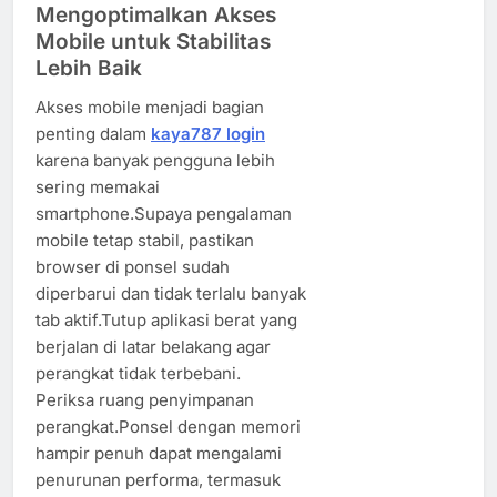
Mengoptimalkan Akses
Mobile untuk Stabilitas
Lebih Baik
Akses mobile menjadi bagian
penting dalam
kaya787 login
karena banyak pengguna lebih
sering memakai
smartphone.Supaya pengalaman
mobile tetap stabil, pastikan
browser di ponsel sudah
diperbarui dan tidak terlalu banyak
tab aktif.Tutup aplikasi berat yang
berjalan di latar belakang agar
perangkat tidak terbebani.
Periksa ruang penyimpanan
perangkat.Ponsel dengan memori
hampir penuh dapat mengalami
penurunan performa, termasuk