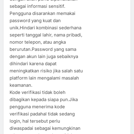
sebagai informasi sensitif.
Pengguna disarankan memakai
password yang kuat dan
unik.Hindari kombinasi sederhana
seperti tanggal lahir, nama pribadi,
nomor telepon, atau angka
berurutan.Password yang sama
dengan akun lain juga sebaiknya
dihindari karena dapat
meningkatkan risiko jika salah satu
platform lain mengalami masalah
keamanan.
Kode verifikasi tidak boleh
dibagikan kepada siapa pun.Jika
pengguna menerima kode
verifikasi padahal tidak sedang
login, hal tersebut perlu
diwaspadai sebagai kemungkinan