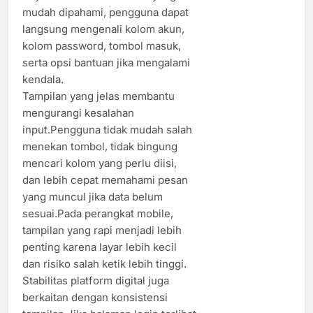
mudah dipahami, pengguna dapat
langsung mengenali kolom akun,
kolom password, tombol masuk,
serta opsi bantuan jika mengalami
kendala.
Tampilan yang jelas membantu
mengurangi kesalahan
input.Pengguna tidak mudah salah
menekan tombol, tidak bingung
mencari kolom yang perlu diisi,
dan lebih cepat memahami pesan
yang muncul jika data belum
sesuai.Pada perangkat mobile,
tampilan yang rapi menjadi lebih
penting karena layar lebih kecil
dan risiko salah ketik lebih tinggi.
Stabilitas platform digital juga
berkaitan dengan konsistensi