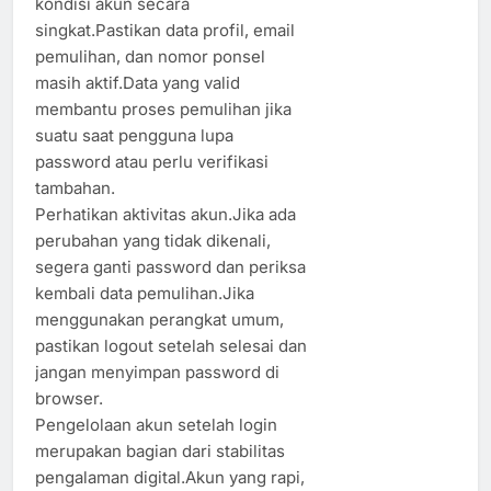
kondisi akun secara
singkat.Pastikan data profil, email
pemulihan, dan nomor ponsel
masih aktif.Data yang valid
membantu proses pemulihan jika
suatu saat pengguna lupa
password atau perlu verifikasi
tambahan.
Perhatikan aktivitas akun.Jika ada
perubahan yang tidak dikenali,
segera ganti password dan periksa
kembali data pemulihan.Jika
menggunakan perangkat umum,
pastikan logout setelah selesai dan
jangan menyimpan password di
browser.
Pengelolaan akun setelah login
merupakan bagian dari stabilitas
pengalaman digital.Akun yang rapi,