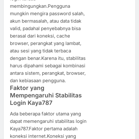
membingungkan.Pengguna
mungkin mengira password salah,
akun bermasalah, atau data tidak
valid, padahal penyebabnya bisa
berasal dari koneksi, cache
browser, perangkat yang lambat,
atau sesi yang tidak terbaca
dengan benar.Karena itu, stabilitas
harus dipahami sebagai kombinasi
antara sistem, perangkat, browser,
dan kebiasaan pengguna.
Faktor yang
Mempengaruhi Stabilitas
Login Kaya787
Ada beberapa faktor utama yang
dapat memengaruhi stabilitas login
Kaya787.Faktor pertama adalah
koneksi internet.Koneksi yang