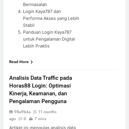
Bermasalah
Login Kaya787 dan
Performa Akses yang Lebih
Stabil
Panduan Login Kaya787
untuk Pengalaman Digital
Lebih Praktis
Read More
Analisis Data Traffic pada
Horas88 Login: Optimasi
Kinerja, Keamanan, dan
Pengalaman Pengguna
98a9b4a
11 months
ago
0
7 mins
Artikel ini mengulas analisis data