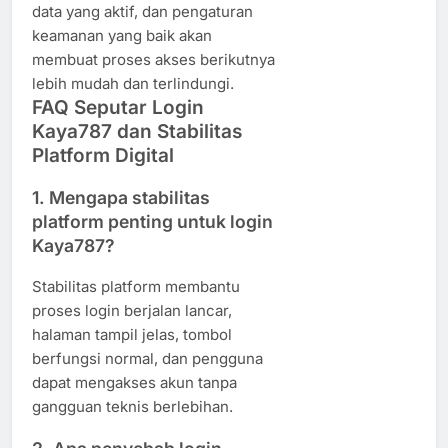
data yang aktif, dan pengaturan
keamanan yang baik akan
membuat proses akses berikutnya
lebih mudah dan terlindungi.
FAQ Seputar Login
Kaya787 dan Stabilitas
Platform Digital
1. Mengapa stabilitas
platform penting untuk login
Kaya787?
Stabilitas platform membantu
proses login berjalan lancar,
halaman tampil jelas, tombol
berfungsi normal, dan pengguna
dapat mengakses akun tanpa
gangguan teknis berlebihan.