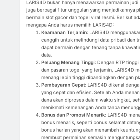
LARIS4D bukan hanya menawarkan permainan judi be
juga berbagai fitur unggulan yang menjadikannya pl
bermain slot gacor dan togel viral resmi. Berikut a
mengapa Anda harus memilih LARIS4D:
Keamanan Terjamin
: LARIS4D menggunakan
canggih untuk melindungi data pribadi dan t
dapat bermain dengan tenang tanpa khawati
data.
Peluang Menang Tinggi
: Dengan RTP tinggi
dan pasaran togel yang terjamin, LARIS4D 
menang lebih tinggi dibandingkan dengan pla
Pembayaran Cepat
: LARIS4D dikenal deng
yang cepat dan efisien. Setelah Anda menan
dana akan diproses dalam waktu singkat, se
menikmati kemenangan Anda tanpa menungg
Bonus dan Promosi Menarik
: LARIS4D mena
bonus menarik, seperti bonus selamat datan
bonus harian yang akan menambah keuntung
membuat permainan semakin menguntungka