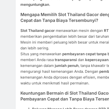
menguntungkan
.
Mengapa Memilih Slot Thailand Gacor de
Cepat dan Tanpa Biaya Tersembunyi?
Slot Thailand gacor
menawarkan mesin dengan
RT
memberikan pengembalian lebih besar dari taruhan
Mesin ini memberi peluang lebih besar untuk mera
dan lebih sering.
Situs yang menawarkan
pembayaran cepat tanpa 
memberi Anda rasa
transparansi
dan
kepercayaan
kemenangan dalam
jumlah penuh
, tanpa khawatir 
mengurangi hasil kemenangan Anda. Dengan
pemb
kemenangan Anda diproses dengan efisien, member
waktu untuk menikmati hasil permainan.
Keuntungan Bermain di Slot Thailand Gac
Pembayaran Cepat dan Tanpa Biaya Terse