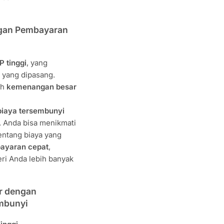
ngan Pembayaran
P tinggi
, yang
 yang dipasang.
ih
kemenangan besar
biaya tersembunyi
. Anda bisa menikmati
tentang biaya yang
ayaran cepat
,
i Anda lebih banyak
or dengan
mbunyi