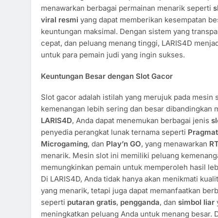
menawarkan berbagai permainan menarik seperti
s
viral resmi
yang dapat memberikan kesempatan bes
keuntungan maksimal. Dengan sistem yang transp
cepat, dan peluang menang tinggi, LARIS4D menjad
untuk para pemain judi yang ingin sukses.
Keuntungan Besar dengan Slot Gacor
Slot gacor adalah istilah yang merujuk pada mesin
kemenangan lebih sering dan besar dibandingkan m
LARIS4D
, Anda dapat menemukan berbagai jenis
s
penyedia perangkat lunak ternama seperti
Pragmat
Microgaming
, dan
Play’n GO
, yang menawarkan
RT
menarik. Mesin slot ini memiliki peluang kemenang
memungkinkan pemain untuk memperoleh hasil leb
Di LARIS4D, Anda tidak hanya akan menikmati kualit
yang menarik, tetapi juga dapat memanfaatkan berb
seperti
putaran gratis
,
pengganda
, dan
simbol liar
meningkatkan peluang Anda untuk menang besar.