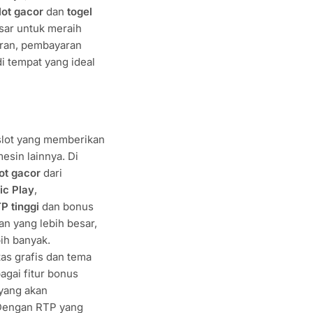
lot gacor
dan
togel
ar untuk meraih
aran, pembayaran
i tempat yang ideal
 slot yang memberikan
esin lainnya. Di
lot gacor
dari
ic Play
,
P tinggi
dan bonus
an yang lebih besar,
ih banyak.
as grafis dan tema
agai fitur bonus
yang akan
 Dengan RTP yang