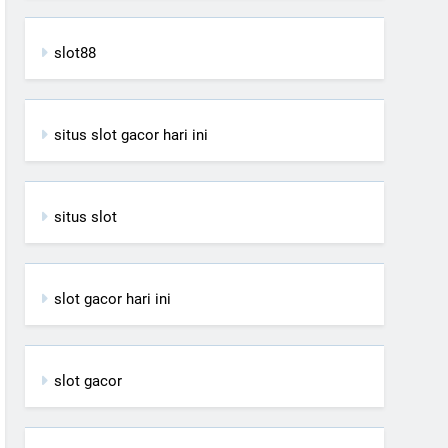
slot88
situs slot gacor hari ini
situs slot
slot gacor hari ini
slot gacor