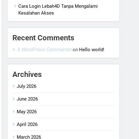
Cara Login Lebah4D Tanpa Mengalami
Kesalahan Akses
Recent Comments
A WordPress Commenter
on
Hello world!
Archives
July 2026
June 2026
May 2026
April 2026
March 2026