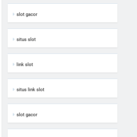
slot gacor
situs slot
link slot
situs link slot
slot gacor