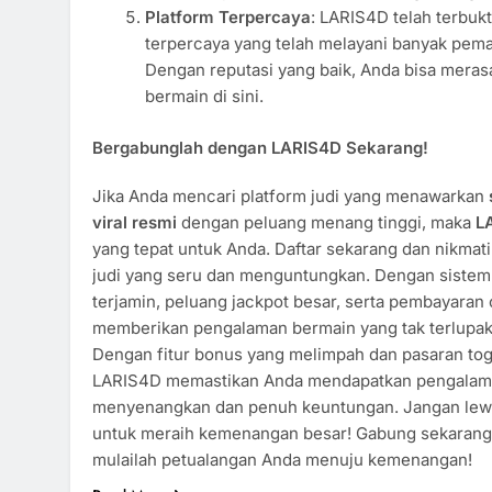
Platform Terpercaya
: LARIS4D telah terbukti
terpercaya yang telah melayani banyak pemai
Dengan reputasi yang baik, Anda bisa mera
bermain di sini.
Bergabunglah dengan LARIS4D Sekarang!
Jika Anda mencari platform judi yang menawarkan
viral resmi
dengan peluang menang tinggi, maka
L
yang tepat untuk Anda. Daftar sekarang dan nikmat
judi yang seru dan menguntungkan. Dengan siste
terjamin, peluang jackpot besar, serta pembayaran
memberikan pengalaman bermain yang tak terlupak
Dengan fitur bonus yang melimpah dan pasaran tog
LARIS4D memastikan Anda mendapatkan pengalam
menyenangkan dan penuh keuntungan. Jangan lew
untuk meraih kemenangan besar! Gabung sekarang
mulailah petualangan Anda menuju kemenangan!