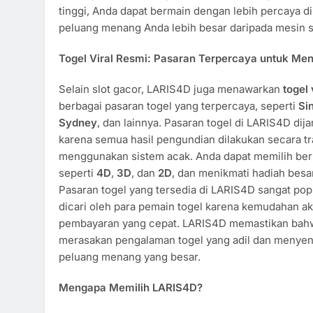
tinggi, Anda dapat bermain dengan lebih percaya d
peluang menang Anda lebih besar daripada mesin sl
Togel Viral Resmi: Pasaran Terpercaya untuk Me
Selain slot gacor, LARIS4D juga menawarkan
togel 
berbagai pasaran togel yang terpercaya, seperti
Si
Sydney
, dan lainnya. Pasaran togel di LARIS4D dij
karena semua hasil pengundian dilakukan secara t
menggunakan sistem acak. Anda dapat memilih berb
seperti
4D
,
3D
, dan
2D
, dan menikmati hadiah bes
Pasaran togel yang tersedia di LARIS4D sangat pop
dicari oleh para pemain togel karena kemudahan a
pembayaran yang cepat. LARIS4D memastikan bahw
merasakan pengalaman togel yang adil dan menye
peluang menang yang besar.
Mengapa Memilih LARIS4D?