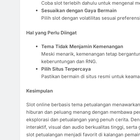
Coba slot terlebih dahulu untuk mengenal m
Sesuaikan dengan Gaya Bermain
Pilih slot dengan volatilitas sesuai preferens
Hal yang Perlu Diingat
Tema Tidak Menjamin Kemenangan
Meski menarik, kemenangan tetap bergantu
keberuntungan dan RNG.
Pilih Situs Terpercaya
Pastikan bermain di situs resmi untuk keama
Kesimpulan
Slot online berbasis tema petualangan menawarka
hiburan dan peluang menang dengan membawa pem
eksplorasi dan petualangan yang penuh cerita. Den
interaktif, visual dan audio berkualitas tinggi, sert
slot petualangan menjadi favorit di kalangan pemain