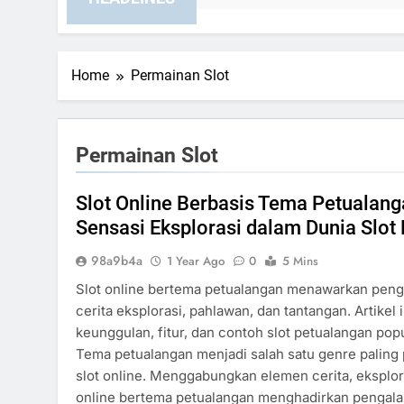
Home
Permainan Slot
Permainan Slot
Slot Online Berbasis Tema Petualang
Sensasi Eksplorasi dalam Dunia Slot D
98a9b4a
1 Year Ago
0
5 Mins
Slot online bertema petualangan menawarkan pen
cerita eksplorasi, pahlawan, dan tantangan. Artikel
keunggulan, fitur, dan contoh slot petualangan popu
Tema petualangan menjadi salah satu genre paling
slot online. Menggabungkan elemen cerita, eksploras
online bertema petualangan menghadirkan pengal