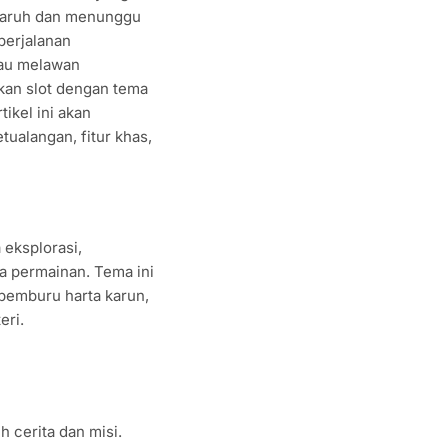
rtaruh dan menunggu
perjalanan
tau melawan
rkan slot dengan tema
ikel ini akan
tualangan, fitur khas,
 eksplorasi,
ma permainan. Tema ini
 pemburu harta karun,
eri.
cerita dan misi.