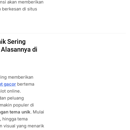
rensi akan memberikan
berkesan di situs
ik Sering
Alasannya di
ering memberikan
ot gacor
bertema
ot online.
dan peluang
makin populer di
ngan tema unik
. Mulai
k, hingga tema
n visual yang menarik