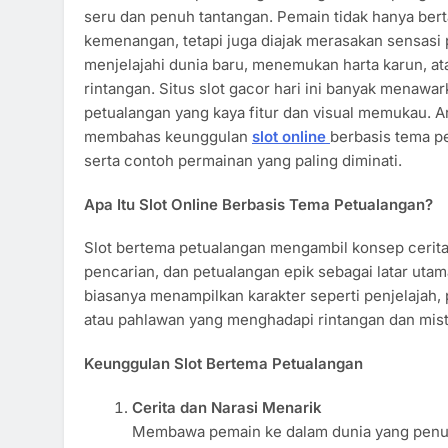
seru dan penuh tantangan. Pemain tidak hanya be
kemenangan, tetapi juga diajak merasakan sensasi 
menjelajahi dunia baru, menemukan harta karun, a
rintangan. Situs slot gacor hari ini banyak menawa
petualangan yang kaya fitur dan visual memukau. Art
membahas keunggulan
slot online
berbasis tema pe
serta contoh permainan yang paling diminati.
Apa Itu Slot Online Berbasis Tema Petualangan?
Slot bertema petualangan mengambil konsep cerita
pencarian, dan petualangan epik sebagai latar uta
biasanya menampilkan karakter seperti penjelajah,
atau pahlawan yang menghadapi rintangan dan mist
Keunggulan Slot Bertema Petualangan
Cerita dan Narasi Menarik
Membawa pemain ke dalam dunia yang penuh 