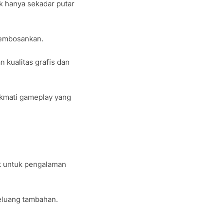
ak hanya sekadar putar
membosankan.
kualitas grafis dan
kmati gameplay yang
k untuk pengalaman
eluang tambahan.