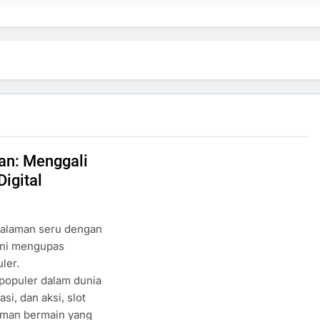
an: Menggali
igital
galaman seru dengan
 ini mengupas
ler.
 populer dalam dunia
i, dan aksi, slot
aman bermain yang