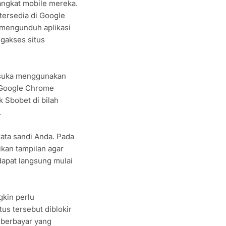
angkat mobile mereka.
tersedia di Google
t mengunduh aplikasi
gakses situs
h suka menggunakan
i Google Chrome
k Sbobet di bilah
.
ata sandi Anda. Pada
kan tampilan agar
dapat langsung mulai
kin perlu
s tersebut diblokir
n berbayar yang