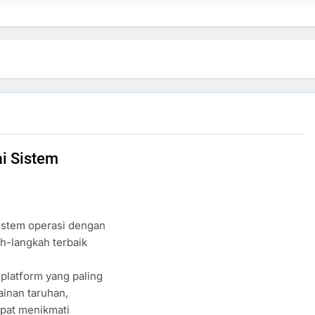
i Sistem
sistem operasi dengan
h-langkah terbaik
 platform yang paling
ainan taruhan,
apat menikmati