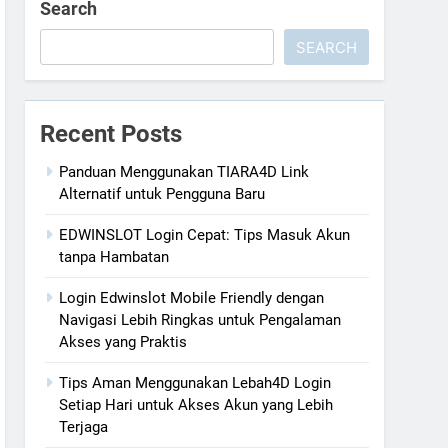
Search
SEARCH
Recent Posts
Panduan Menggunakan TIARA4D Link
Alternatif untuk Pengguna Baru
EDWINSLOT Login Cepat: Tips Masuk Akun
tanpa Hambatan
Login Edwinslot Mobile Friendly dengan
Navigasi Lebih Ringkas untuk Pengalaman
Akses yang Praktis
Tips Aman Menggunakan Lebah4D Login
Setiap Hari untuk Akses Akun yang Lebih
Terjaga