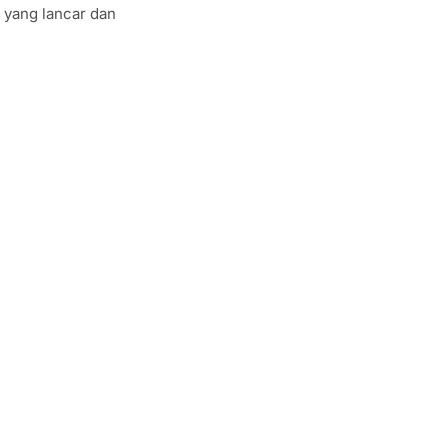
 yang lancar dan