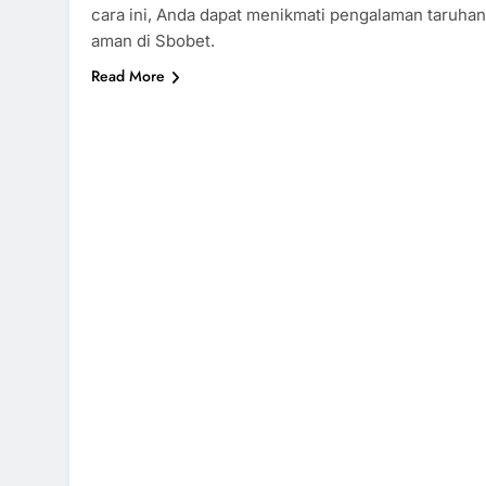
cara ini, Anda dapat menikmati pengalaman taruhan
aman di Sbobet.
Read More