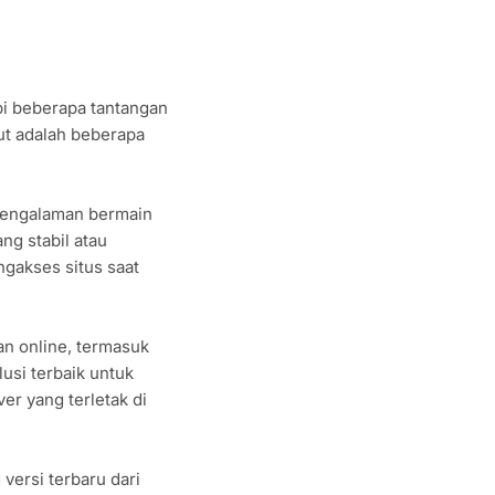
i beberapa tantangan
kut adalah beberapa
pengalaman bermain
ng stabil atau
gakses situs saat
an online, termasuk
usi terbaik untuk
er yang terletak di
ersi terbaru dari