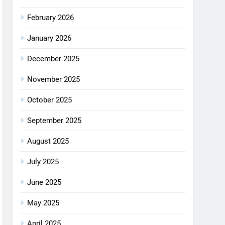
February 2026
January 2026
December 2025
November 2025
October 2025
September 2025
August 2025
July 2025
June 2025
May 2025
April 2025