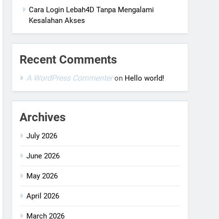
Cara Login Lebah4D Tanpa Mengalami
Kesalahan Akses
Recent Comments
A WordPress Commenter
on
Hello world!
Archives
July 2026
June 2026
May 2026
April 2026
March 2026