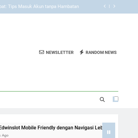
at: Tips Masuk Akun tanpa Hambatan
s untuk Pengalaman Akses yang Praktis
 untuk Akses Akun yang Lebih Terjaga
 Link Alternatif untuk Pengguna Baru
NEWSLETTER
RANDOM NEWS
at: Tips Masuk Akun tanpa Hambatan
s untuk Pengalaman Akses yang Praktis
 Rasa Autentik.
 untuk Akses Akun yang Lebih Terjaga
obile Friendly dengan Navigasi Lebih Ringkas untuk Pengalam