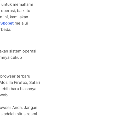
ng untuk memahami
perasi, baik itu
 ini, kami akan
 Sbobet
melalui
rbeda.
akan sistem operasi
umnya cukup
browser terbaru
zilla Firefox, Safari
lebih baru biasanya
 web.
browser Anda. Jangan
s adalah situs resmi