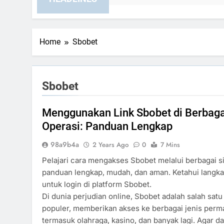
Home
Sbobet
Sbobet
Menggunakan Link Sbobet di Berbaga
Operasi: Panduan Lengkap
98a9b4a
2 Years Ago
0
7 Mins
Pelajari cara mengakses Sbobet melalui berbagai 
panduan lengkap, mudah, dan aman. Ketahui langka
untuk login di platform Sbobet.
Di dunia perjudian online, Sbobet adalah salah satu
populer, memberikan akses ke berbagai jenis perm
termasuk olahraga, kasino, dan banyak lagi. Agar d