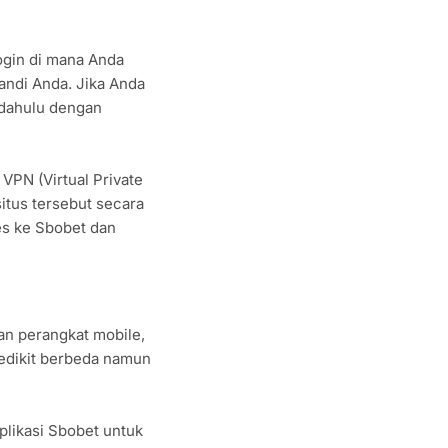
login di mana Anda
andi Anda. Jika Anda
 dahulu dengan
VPN (Virtual Private
itus tersebut secara
es ke Sbobet dan
n perangkat mobile,
edikit berbeda namun
likasi Sbobet untuk