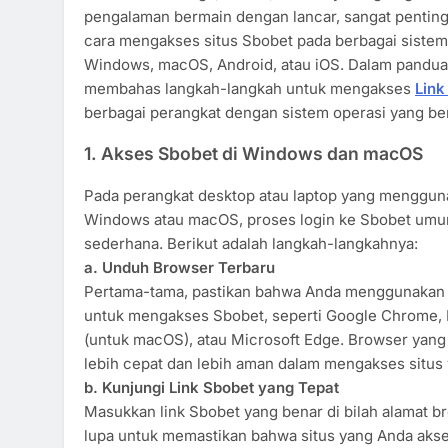
pengalaman bermain dengan lancar, sangat penti
cara mengakses situs Sbobet pada berbagai sistem o
Windows, macOS, Android, atau iOS. Dalam panduan
membahas langkah-langkah untuk mengakses
Link
berbagai perangkat dengan sistem operasi yang be
1.
Akses Sbobet di Windows dan macOS
Pada perangkat desktop atau laptop yang menggun
Windows atau macOS, proses login ke Sbobet um
sederhana. Berikut adalah langkah-langkahnya:
a. Unduh Browser Terbaru
Pertama-tama, pastikan bahwa Anda menggunakan 
untuk mengakses Sbobet, seperti Google Chrome, Mo
(untuk macOS), atau Microsoft Edge. Browser yang 
lebih cepat dan lebih aman dalam mengakses situs
b. Kunjungi Link Sbobet yang Tepat
Masukkan link Sbobet yang benar di bilah alamat 
lupa untuk memastikan bahwa situs yang Anda akse