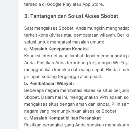
tersedia di Google Play atau App Store.
3.
Tantangan dan Solusi Akses Sbobet
Saat mengakses Sbobet, Anda mungkin menghadap
terkait konektivitas atau pembatasan wilayah. Beri
solusi untuk mengatasi masalah umum:
a. Masalah Kecepatan Koneksi
Koneksi internet yang lambat dapat memengaruhi 
Anda. Pastikan Anda terhubung ke jaringan Wi-Fi ya
menggunakan koneksi data yang cepat. Hindari men
jaringan sedang terganggu atau padat.
b. Pembatasan Wilayah
Beberapa negara membatasi akses ke situs perjudi
Sbobet. Dalam hal ini, menggunakan VPN adalah sol
mengakses situs dengan aman dan lancar. Pilih serv
negara yang memungkinkan akses ke Sbobet.
c. Masalah Kompatibilitas Perangkat
Pastikan perangkat yang Anda gunakan mendukung v