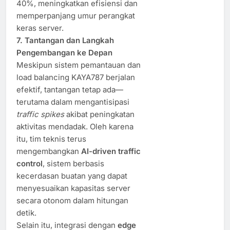
40%, meningkatkan efisiensi dan
memperpanjang umur perangkat
keras server.
7. Tantangan dan Langkah
Pengembangan ke Depan
Meskipun sistem pemantauan dan
load balancing KAYA787 berjalan
efektif, tantangan tetap ada—
terutama dalam mengantisipasi
traffic spikes
akibat peningkatan
aktivitas mendadak. Oleh karena
itu, tim teknis terus
mengembangkan
AI-driven traffic
control
, sistem berbasis
kecerdasan buatan yang dapat
menyesuaikan kapasitas server
secara otonom dalam hitungan
detik.
Selain itu, integrasi dengan
edge