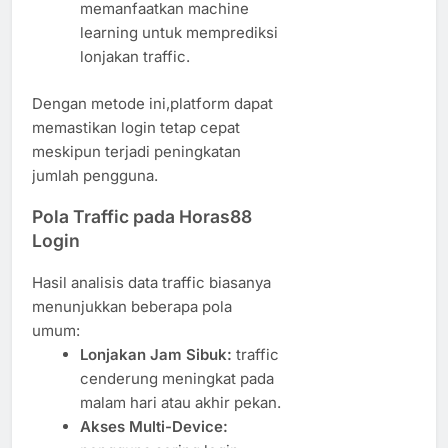
memanfaatkan machine
learning untuk memprediksi
lonjakan traffic.
Dengan metode ini,platform dapat
memastikan login tetap cepat
meskipun terjadi peningkatan
jumlah pengguna.
Pola Traffic pada Horas88
Login
Hasil analisis data traffic biasanya
menunjukkan beberapa pola
umum:
Lonjakan Jam Sibuk:
traffic
cenderung meningkat pada
malam hari atau akhir pekan.
Akses Multi-Device: