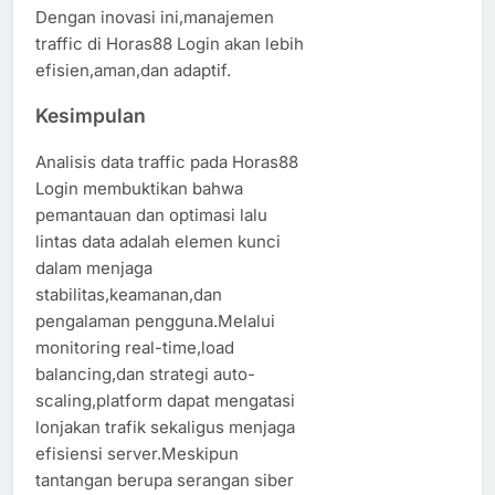
Dengan inovasi ini,manajemen
traffic di Horas88 Login akan lebih
efisien,aman,dan adaptif.
Kesimpulan
Analisis data traffic pada Horas88
Login membuktikan bahwa
pemantauan dan optimasi lalu
lintas data adalah elemen kunci
dalam menjaga
stabilitas,keamanan,dan
pengalaman pengguna.Melalui
monitoring real-time,load
balancing,dan strategi auto-
scaling,platform dapat mengatasi
lonjakan trafik sekaligus menjaga
efisiensi server.Meskipun
tantangan berupa serangan siber