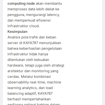
computing node
akan membantu
memproses data lebih dekat ke
pengguna, mengurangi latency,
dan memperkuat efisiensi
infrastruktur cloud.
Kesimpulan
Analisis pola trafik dan beban
server di KAYA787 menunjukkan
bahwa keberhasilan pengelolaan
infrastruktur tidak hanya
ditentukan oleh kekuatan
hardware, tetapi juga oleh strategi
arsitektur dan monitoring yang
cerdas. Melalui kombinasi
observability real-time, machine
learning analytics, dan load
balancing adaptif, KAYA787
berhasil mempertahankan
performa optimal bahkan dalam