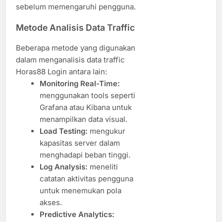
sebelum memengaruhi pengguna.
Metode Analisis Data Traffic
Beberapa metode yang digunakan
dalam menganalisis data traffic
Horas88 Login antara lain:
Monitoring Real-Time:
menggunakan tools seperti
Grafana atau Kibana untuk
menampilkan data visual.
Load Testing:
mengukur
kapasitas server dalam
menghadapi beban tinggi.
Log Analysis:
meneliti
catatan aktivitas pengguna
untuk menemukan pola
akses.
Predictive Analytics: