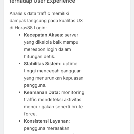
terhadap User Experience
Analisis data traffic memiliki
dampak langsung pada kualitas UX
di Horas88 Login:
Kecepatan Akses:
server
yang dikelola baik mampu
merespon login dalam
hitungan detik.
Stabilitas Sistem:
uptime
tinggi mencegah gangguan
yang menurunkan kepuasan
pengguna.
Keamanan Data:
monitoring
traffic mendeteksi aktivitas
mencurigakan seperti brute
force.
Konsistensi Layanan:
pengguna merasakan