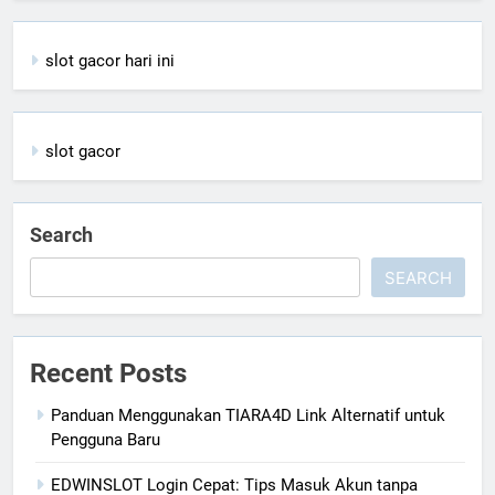
slot gacor hari ini
slot gacor
Search
SEARCH
Recent Posts
Panduan Menggunakan TIARA4D Link Alternatif untuk
Pengguna Baru
EDWINSLOT Login Cepat: Tips Masuk Akun tanpa