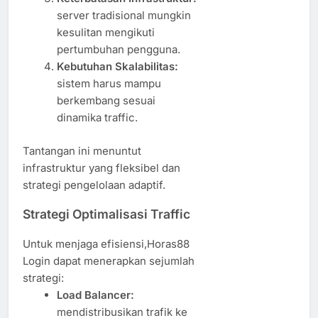
server tradisional mungkin
kesulitan mengikuti
pertumbuhan pengguna.
Kebutuhan Skalabilitas:
sistem harus mampu
berkembang sesuai
dinamika traffic.
Tantangan ini menuntut
infrastruktur yang fleksibel dan
strategi pengelolaan adaptif.
Strategi Optimalisasi Traffic
Untuk menjaga efisiensi,Horas88
Login dapat menerapkan sejumlah
strategi:
Load Balancer:
mendistribusikan trafik ke