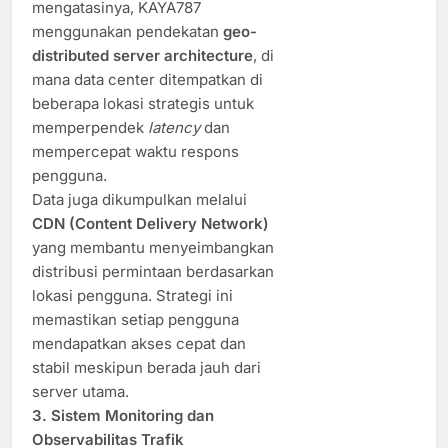
mengatasinya, KAYA787
menggunakan pendekatan
geo-
distributed server architecture
, di
mana data center ditempatkan di
beberapa lokasi strategis untuk
memperpendek
latency
dan
mempercepat waktu respons
pengguna.
Data juga dikumpulkan melalui
CDN (Content Delivery Network)
yang membantu menyeimbangkan
distribusi permintaan berdasarkan
lokasi pengguna. Strategi ini
memastikan setiap pengguna
mendapatkan akses cepat dan
stabil meskipun berada jauh dari
server utama.
3. Sistem Monitoring dan
Observabilitas Trafik