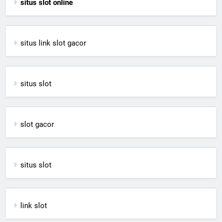
situs slot online
situs link slot gacor
situs slot
slot gacor
situs slot
link slot