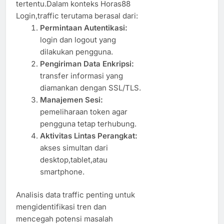
tertentu.Dalam konteks Horas88
Login,traffic terutama berasal dari:
Permintaan Autentikasi:
login dan logout yang
dilakukan pengguna.
Pengiriman Data Enkripsi:
transfer informasi yang
diamankan dengan SSL/TLS.
Manajemen Sesi:
pemeliharaan token agar
pengguna tetap terhubung.
Aktivitas Lintas Perangkat:
akses simultan dari
desktop,tablet,atau
smartphone.
Analisis data traffic penting untuk
mengidentifikasi tren dan
mencegah potensi masalah