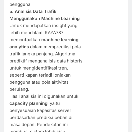
pengguna.
5. Analisis Data Trafik
Menggunakan Machine Learning
Untuk mendapatkan insight yang
lebih mendalam, KAYA787
memanfaatkan
machine learning
analytics
dalam memprediksi pola
trafik jangka panjang. Algoritma
prediktif menganalisis data historis
untuk mengidentifikasi tren,
seperti kapan terjadi lonjakan
pengguna atau pola aktivitas
berulang.
Hasil analisis ini digunakan untuk
capacity planning
, yaitu
penyesuaian kapasitas server
berdasarkan prediksi beban di
masa depan. Pendekatan ini
membuat sistem lebih siap