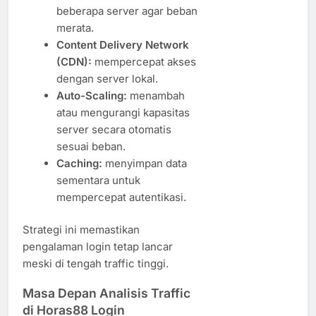
beberapa server agar beban
merata.
Content Delivery Network
(CDN):
mempercepat akses
dengan server lokal.
Auto-Scaling:
menambah
atau mengurangi kapasitas
server secara otomatis
sesuai beban.
Caching:
menyimpan data
sementara untuk
mempercepat autentikasi.
Strategi ini memastikan
pengalaman login tetap lancar
meski di tengah traffic tinggi.
Masa Depan Analisis Traffic
di Horas88 Login