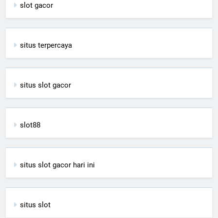
slot gacor
situs terpercaya
situs slot gacor
slot88
situs slot gacor hari ini
situs slot