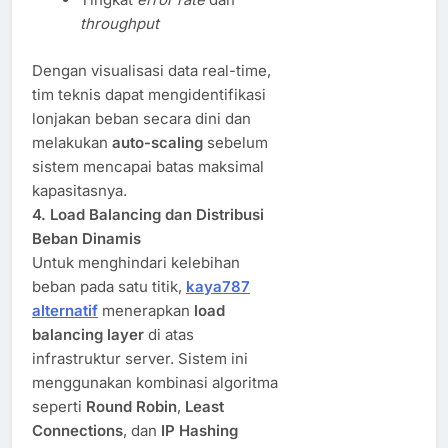
throughput
Dengan visualisasi data real-time,
tim teknis dapat mengidentifikasi
lonjakan beban secara dini dan
melakukan
auto-scaling
sebelum
sistem mencapai batas maksimal
kapasitasnya.
4. Load Balancing dan Distribusi
Beban Dinamis
Untuk menghindari kelebihan
beban pada satu titik,
kaya787
alternatif
menerapkan
load
balancing layer
di atas
infrastruktur server. Sistem ini
menggunakan kombinasi algoritma
seperti
Round Robin
,
Least
Connections
, dan
IP Hashing