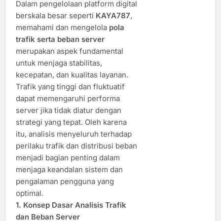
Dalam pengelolaan platform digital
berskala besar seperti
KAYA787
,
memahami dan mengelola
pola
trafik serta beban server
merupakan aspek fundamental
untuk menjaga stabilitas,
kecepatan, dan kualitas layanan.
Trafik yang tinggi dan fluktuatif
dapat memengaruhi performa
server jika tidak diatur dengan
strategi yang tepat. Oleh karena
itu, analisis menyeluruh terhadap
perilaku trafik dan distribusi beban
menjadi bagian penting dalam
menjaga keandalan sistem dan
pengalaman pengguna yang
optimal.
1. Konsep Dasar Analisis Trafik
dan Beban Server