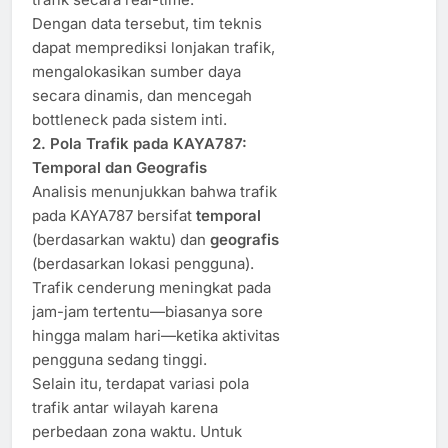
Dengan data tersebut, tim teknis
dapat memprediksi lonjakan trafik,
mengalokasikan sumber daya
secara dinamis, dan mencegah
bottleneck pada sistem inti.
2. Pola Trafik pada KAYA787:
Temporal dan Geografis
Analisis menunjukkan bahwa trafik
pada KAYA787 bersifat
temporal
(berdasarkan waktu) dan
geografis
(berdasarkan lokasi pengguna).
Trafik cenderung meningkat pada
jam-jam tertentu—biasanya sore
hingga malam hari—ketika aktivitas
pengguna sedang tinggi.
Selain itu, terdapat variasi pola
trafik antar wilayah karena
perbedaan zona waktu. Untuk