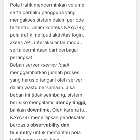
Pola trafik mencerminkan volume
serta perilaku pengguna yang
mengakses sistem dalam periode
tertentu. Dalam konteks KAYA787,
pola trafik meliputi aktivitas login,
akses API, interaksi antar modul,
serta permintaan dari berbagai
perangkat.
Beban server (
server load
)
menggambarkan jumlah proses
yang harus ditangani oleh server
dalam waktu bersamaan. Jika
beban ini tidak seimbang, sistem
berisiko mengalami
latency tinggi
,
bahkan
downtime
. Oleh karena itu,
KAYA787 menerapkan pendekatan
berbasis
observability dan
telemetry
untuk memantau pola
trafik secara real-time.