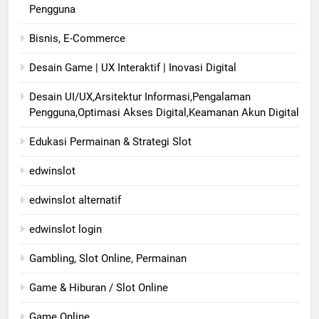
Pengguna
Bisnis, E-Commerce
Desain Game | UX Interaktif | Inovasi Digital
Desain UI/UX,Arsitektur Informasi,Pengalaman
Pengguna,Optimasi Akses Digital,Keamanan Akun Digital
Edukasi Permainan & Strategi Slot
edwinslot
edwinslot alternatif
edwinslot login
Gambling, Slot Online, Permainan
Game & Hiburan / Slot Online
Game Online