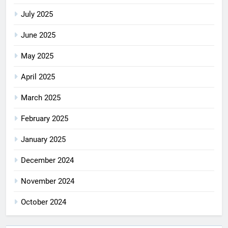
July 2025
June 2025
May 2025
April 2025
March 2025
February 2025
January 2025
December 2024
November 2024
October 2024