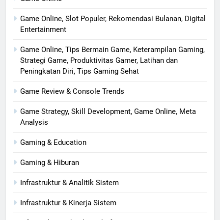
Game Online, Slot Populer, Rekomendasi Bulanan, Digital
Entertainment
Game Online, Tips Bermain Game, Keterampilan Gaming,
Strategi Game, Produktivitas Gamer, Latihan dan
Peningkatan Diri, Tips Gaming Sehat
Game Review & Console Trends
Game Strategy, Skill Development, Game Online, Meta
Analysis
Gaming & Education
Gaming & Hiburan
Infrastruktur & Analitik Sistem
Infrastruktur & Kinerja Sistem