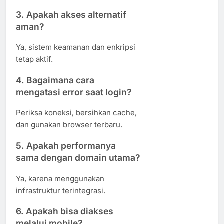
3. Apakah akses alternatif
aman?
Ya, sistem keamanan dan enkripsi
tetap aktif.
4. Bagaimana cara
mengatasi error saat login?
Periksa koneksi, bersihkan cache,
dan gunakan browser terbaru.
5. Apakah performanya
sama dengan domain utama?
Ya, karena menggunakan
infrastruktur terintegrasi.
6. Apakah bisa diakses
melalui mobile?