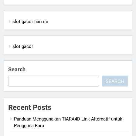
slot gacor hari ini
slot gacor
Search
SEARCH
Recent Posts
Panduan Menggunakan TIARA4D Link Alternatif untuk
Pengguna Baru