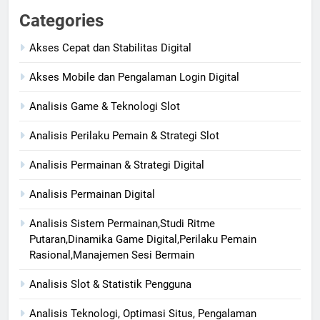
Categories
Akses Cepat dan Stabilitas Digital
Akses Mobile dan Pengalaman Login Digital
Analisis Game & Teknologi Slot
Analisis Perilaku Pemain & Strategi Slot
Analisis Permainan & Strategi Digital
Analisis Permainan Digital
Analisis Sistem Permainan,Studi Ritme
Putaran,Dinamika Game Digital,Perilaku Pemain
Rasional,Manajemen Sesi Bermain
Analisis Slot & Statistik Pengguna
Analisis Teknologi, Optimasi Situs, Pengalaman