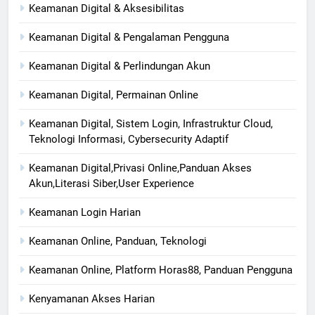
Keamanan Digital & Aksesibilitas
Keamanan Digital & Pengalaman Pengguna
Keamanan Digital & Perlindungan Akun
Keamanan Digital, Permainan Online
Keamanan Digital, Sistem Login, Infrastruktur Cloud,
Teknologi Informasi, Cybersecurity Adaptif
Keamanan Digital,Privasi Online,Panduan Akses
Akun,Literasi Siber,User Experience
Keamanan Login Harian
Keamanan Online, Panduan, Teknologi
Keamanan Online, Platform Horas88, Panduan Pengguna
Kenyamanan Akses Harian