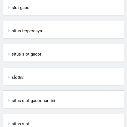
slot gacor
situs terpercaya
situs slot gacor
slot88
situs slot gacor hari ini
situs slot