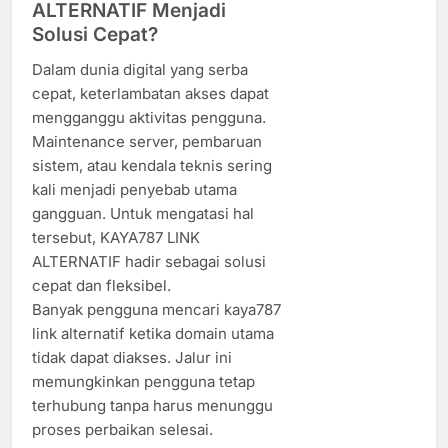
ALTERNATIF Menjadi
Solusi Cepat?
Dalam dunia digital yang serba
cepat, keterlambatan akses dapat
mengganggu aktivitas pengguna.
Maintenance server, pembaruan
sistem, atau kendala teknis sering
kali menjadi penyebab utama
gangguan. Untuk mengatasi hal
tersebut, KAYA787 LINK
ALTERNATIF hadir sebagai solusi
cepat dan fleksibel.
Banyak pengguna mencari kaya787
link alternatif ketika domain utama
tidak dapat diakses. Jalur ini
memungkinkan pengguna tetap
terhubung tanpa harus menunggu
proses perbaikan selesai.