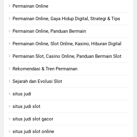
Permainan Online
Permainan Online, Gaya Hidup Digital, Strategi & Tips
Permainan Online, Panduan Bermain
Permainan Online, Slot Online, Kasino, Hiburan Digital
Permainan Slot, Casino Online, Panduan Bermain Slot
Rekomendasi & Tren Permainan
Sejarah dan Evolusi Slot
situs judi
situs judi slot
situs judi slot gacor
situs judi slot online