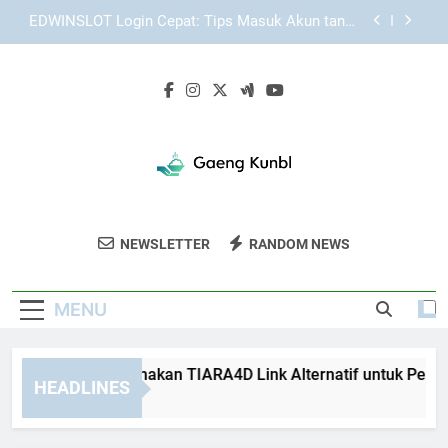
Skip
Login Edwinslot Mobile Friendly dengan Navigasi
to
Lebih Ringkas untuk Pengalaman Akses yang
Praktis
content
Tips Aman Menggunakan Lebah4D Login Setiap
Hari untuk Akses Akun yang Lebih Terjaga
Panduan Menggunakan TIARA4D Link Alternatif
untuk Pengguna Baru
EDWINSLOT Login Cepat: Tips Masuk Akun tanpa
Hambatan
Login Edwinslot Mobile Friendly dengan Navigasi
Lebih Ringkas untuk Pengalaman Akses yang
Gaeng Kunbl
Praktis
Nikmati Hidangan Khas Thailand Dari
Tips Aman Menggunakan Lebah4D Login Setiap
NEWSLETTER
RANDOM NEWS
Hari untuk Akses Akun yang Lebih Terjaga
Gaeng Kunbl, Restoran Dengan Cita Rasa
Autentik.
MENU
nduan Menggunakan TIARA4D Link Alternatif untuk Penggun
HEADLINES
Weeks Ago