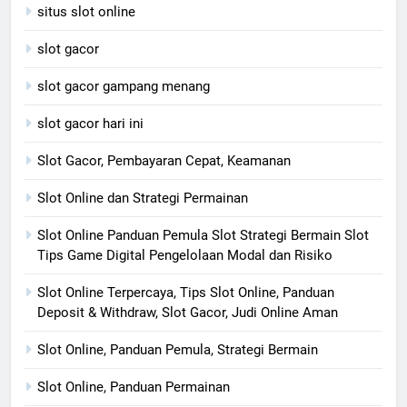
situs slot online
slot gacor
slot gacor gampang menang
slot gacor hari ini
Slot Gacor, Pembayaran Cepat, Keamanan
Slot Online dan Strategi Permainan
Slot Online Panduan Pemula Slot Strategi Bermain Slot
Tips Game Digital Pengelolaan Modal dan Risiko
Slot Online Terpercaya, Tips Slot Online, Panduan
Deposit & Withdraw, Slot Gacor, Judi Online Aman
Slot Online, Panduan Pemula, Strategi Bermain
Slot Online, Panduan Permainan