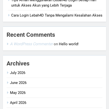
untuk Akses Akun yang Lebih Terjaga
Cara Login Lebah4D Tanpa Mengalami Kesalahan Akses
Recent Comments
A WordPress Commenter
on
Hello world!
Archives
July 2026
June 2026
May 2026
April 2026