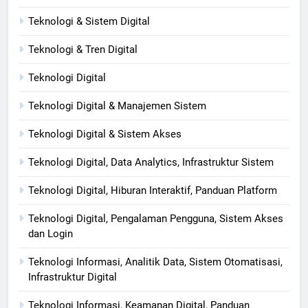
Teknologi & Sistem Digital
Teknologi & Tren Digital
Teknologi Digital
Teknologi Digital & Manajemen Sistem
Teknologi Digital & Sistem Akses
Teknologi Digital, Data Analytics, Infrastruktur Sistem
Teknologi Digital, Hiburan Interaktif, Panduan Platform
Teknologi Digital, Pengalaman Pengguna, Sistem Akses
dan Login
Teknologi Informasi, Analitik Data, Sistem Otomatisasi,
Infrastruktur Digital
Teknologi Informasi, Keamanan Digital, Panduan