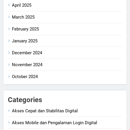
April 2025
March 2025
February 2025
January 2025
December 2024
November 2024
October 2024
Categories
Akses Cepat dan Stabilitas Digital
Akses Mobile dan Pengalaman Login Digital