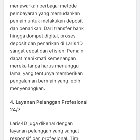
menawarkan berbagai metode
pembayaran yang memudahkan
pemain untuk melakukan deposit
dan penarikan. Dari transfer bank
hingga dompet digital, proses
deposit dan penarikan di Laris4D
sangat cepat dan efisien. Pemain
dapat menikmati kemenangan
mereka tanpa harus menunggu
lama, yang tentunya memberikan
pengalaman bermain yang lebih
menyenangkan.
4. Layanan Pelanggan Profesional
24/7
Laris4D juga dikenal dengan
layanan pelanggan yang sangat
responsif dan profesional. Tim