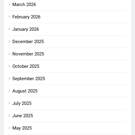
March 2026
February 2026
January 2026
December 2025
November 2025
October 2025
September 2025
August 2025
July 2025
June 2025
May 2025