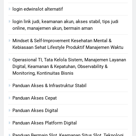
login edwinslot alternatif
login link judi, keamanan akun, akses stabil, tips judi
online, manajemen akun, bermain aman
Mindset & Self-Improvement Kesehatan Mental &
Kebiasaan Sehat Lifestyle Produktif Manajemen Waktu
Operasional TI, Tata Kelola Sistem, Manajemen Layanan
Digital, Keamanan & Kepatuhan, Observability &
Monitoring, Kontinuitas Bisnis
Panduan Akses & Infrastruktur Stabil
Panduan Akses Cepat
Panduan Akses Digital
Panduan Akses Platform Digital
Panduan Bermain Slot, Keamanan Situs Slot, Teknologi