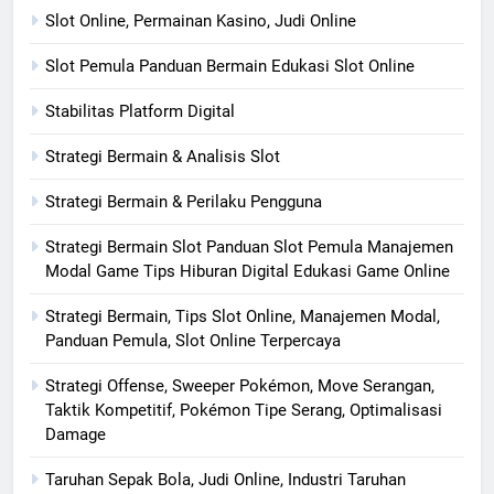
Slot Online, Permainan Kasino, Judi Online
Slot Pemula Panduan Bermain Edukasi Slot Online
Stabilitas Platform Digital
Strategi Bermain & Analisis Slot
Strategi Bermain & Perilaku Pengguna
Strategi Bermain Slot Panduan Slot Pemula Manajemen
Modal Game Tips Hiburan Digital Edukasi Game Online
Strategi Bermain, Tips Slot Online, Manajemen Modal,
Panduan Pemula, Slot Online Terpercaya
Strategi Offense, Sweeper Pokémon, Move Serangan,
Taktik Kompetitif, Pokémon Tipe Serang, Optimalisasi
Damage
Taruhan Sepak Bola, Judi Online, Industri Taruhan