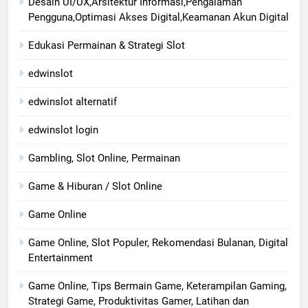
Desain UI/UX,Arsitektur Informasi,Pengalaman
Pengguna,Optimasi Akses Digital,Keamanan Akun Digital
Edukasi Permainan & Strategi Slot
edwinslot
edwinslot alternatif
edwinslot login
Gambling, Slot Online, Permainan
Game & Hiburan / Slot Online
Game Online
Game Online, Slot Populer, Rekomendasi Bulanan, Digital
Entertainment
Game Online, Tips Bermain Game, Keterampilan Gaming,
Strategi Game, Produktivitas Gamer, Latihan dan