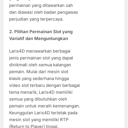
permainan yang ditawarkan sah
dan diawasi oleh badan pengawas
perjudian yang terpercaya.
2. Pilihan Permainan Slot yang
Variatif dan Menguntungkan
Laris4D menawarkan berbagai
jenis permainan slot yang dapat
dinikmati oleh semua kalangan
pemain. Mulai dari mesin slot
klasik yang sederhana hingga
video slot terbaru dengan berbagai
tema menarik, Laris4D memiliki
semua yang dibutuhkan oleh
pemain untuk meraih kemenangan.
Keunggulan Laris4D terletak pada
mesin slot yang memiliki RTP
(Return to Player) tinggi,