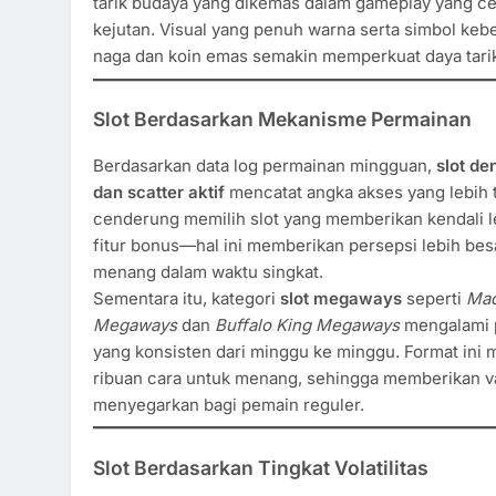
tarik budaya yang dikemas dalam gameplay yang c
kejutan. Visual yang penuh warna serta simbol keb
naga dan koin emas semakin memperkuat daya tari
Slot Berdasarkan Mekanisme Permainan
Berdasarkan data log permainan mingguan,
slot de
dan scatter aktif
mencatat angka akses yang lebih 
cenderung memilih slot yang memberikan kendali l
fitur bonus—hal ini memberikan persepsi lebih bes
menang dalam waktu singkat.
Sementara itu, kategori
slot megaways
seperti
Mad
Megaways
dan
Buffalo King Megaways
mengalami p
yang konsisten dari minggu ke minggu. Format ini
ribuan cara untuk menang, sehingga memberikan va
menyegarkan bagi pemain reguler.
Slot Berdasarkan Tingkat Volatilitas