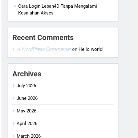
Cara Login Lebah4D Tanpa Mengalami
Kesalahan Akses
Recent Comments
A WordPress Commenter
on
Hello world!
Archives
July 2026
June 2026
May 2026
April 2026
March 2026