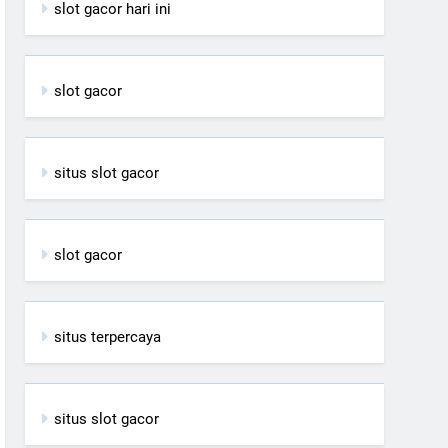
slot gacor hari ini
slot gacor
situs slot gacor
slot gacor
situs terpercaya
situs slot gacor