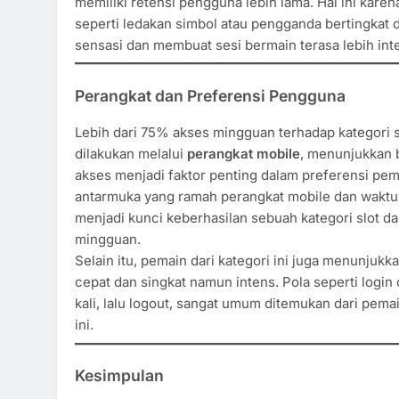
memiliki retensi pengguna lebih lama. Hal ini karen
seperti ledakan simbol atau pengganda bertingka
sensasi dan membuat sesi bermain terasa lebih int
Perangkat dan Preferensi Pengguna
Lebih dari 75% akses mingguan terhadap kategori sl
dilakukan melalui
perangkat mobile
, menunjukkan
akses menjadi faktor penting dalam preferensi pem
antarmuka yang ramah perangkat mobile dan waktu
menjadi kunci keberhasilan sebuah kategori slot d
mingguan.
Selain itu, pemain dari kategori ini juga menunjuk
cepat dan singkat namun intens. Pola seperti login
kali, lalu logout, sangat umum ditemukan dari pema
ini.
Kesimpulan