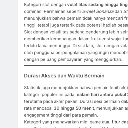
Kategori slot dengan
volatilitas sedang hingga ting
dominan. Permainan seperti
Sweet Bonanza
dan
St
menunjukkan bahwa pemain tidak hanya mencari f
tinggi, tetapi juga tertarik pada potensi hadiah bes
Slot dengan volatilitas sedang cenderung lebih se
memberikan kemenangan dalam frekuensi wajar t
terlalu lama menunggu. Di sisi lain, slot dengan volat
oleh pengguna berpengalaman yang ingin mencoba
dengan peluang pembayaran yang menggiurkan.
Durasi Akses dan Waktu Bermain
Statistik juga menunjukkan bahwa pemain lebih akti
kategori populer ini pada
malam hari antara pukul
terutama pada akhir pekan. Durasi sesi bermain dala
rata mencapai
30 hingga 50 menit
, menunjukkan a
engagement tinggi dari para pemain.
Kategori yang menawarkan mini game atau
fitur c