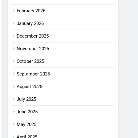
February 2026
January 2026
December 2025
November 2025
October 2025
September 2025
August 2025
July 2025
June 2025
May 2025
April 2025