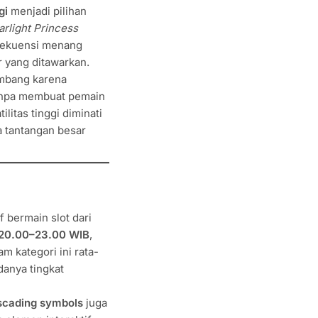
gi
menjadi pilihan
arlight Princess
rekuensi menang
ar yang ditawarkan.
imbang karena
anpa membuat pemain
ilitas tinggi diminati
 tantangan besar
f bermain slot dari
 20.00–23.00 WIB
,
m kategori ini rata-
danya tingkat
ascading symbols
juga