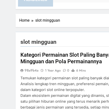
Home
slot mingguan
slot mingguan
Kategori Permainan Slot Paling Bany
Mingguan dan Pola Permainannya
98a9b4a
1 Year Ago
0
6 Mins
Temukan kategori permainan slot paling banyak dia
Analisis lengkap tren mingguan, preferensi pemain, 
dalam kategori slot online terpopuler.
Dalam ekosistem permainan digital yang dinamis, sl
satu pilihan hiburan online yang terus menarik per
berbagai jenis permainan yang tersedia, setiap mi