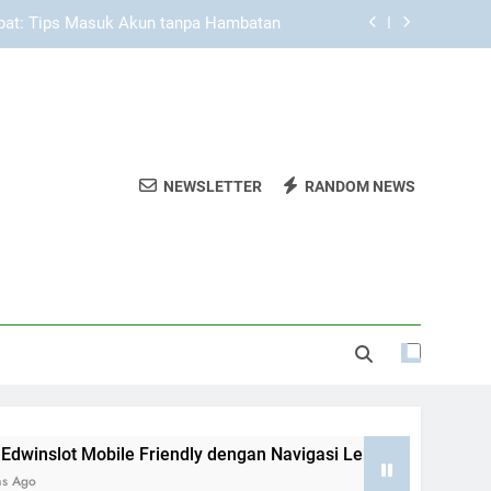
at: Tips Masuk Akun tanpa Hambatan
s untuk Pengalaman Akses yang Praktis
 untuk Akses Akun yang Lebih Terjaga
 Link Alternatif untuk Pengguna Baru
NEWSLETTER
RANDOM NEWS
at: Tips Masuk Akun tanpa Hambatan
s untuk Pengalaman Akses yang Praktis
 Rasa Autentik.
 untuk Akses Akun yang Lebih Terjaga
obile Friendly dengan Navigasi Lebih Ringkas untuk Pengalam