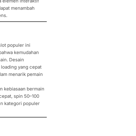
a elemen interaktif
t dapat menambah
ens.
ot populer ini
 bahwa kemudahan
ain. Desain
 loading yang cepat
alam menarik pemain
kan kebiasaan bermain
 cepat, spin 50–100
in kategori populer