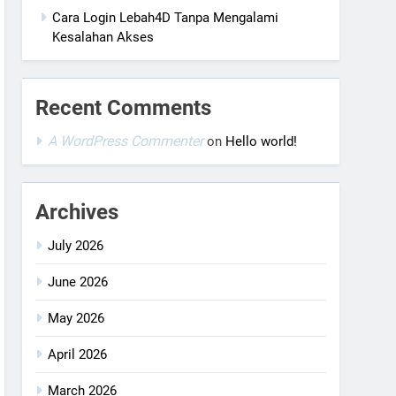
Cara Login Lebah4D Tanpa Mengalami
Kesalahan Akses
Recent Comments
A WordPress Commenter
on
Hello world!
Archives
July 2026
June 2026
May 2026
April 2026
March 2026