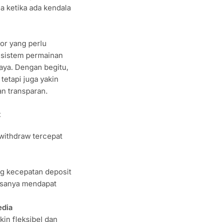
 ketika ada kendala
or yang perlu
i sistem permainan
caya. Dengan begitu,
tetapi juga yakin
n transparan.
t
 withdraw tercepat
g kecepatan deposit
iasanya mendapat
edia
n fleksibel dan