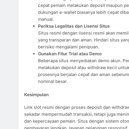
cepat pemain melakukan deposit maupun pen
dukungan e-wallet biasanya lebih cepat diba
manual.
Periksa Legalitas dan Lisensi Situs
Situs resmi dengan lisensi resmi akan memili
yang transparan dan aman. Hindari situs yang
berisiko mengalami penipuan.
Gunakan Fitur Trial atau Demo
Beberapa situs menyediakan demo akun. Pe
melakukan deposit atau withdraw kecil unt
prosesnya berjalan cepat dan aman sebelu
nominal besar.
Kesimpulan
Link slot resmi dengan proses deposit dan withdra
sekadar mempermudah transaksi, tetapi juga men
dan kepercayaan pemain. Situs dengan sistem oto
pembayaran lengkap, layanan pelanggan responsif,