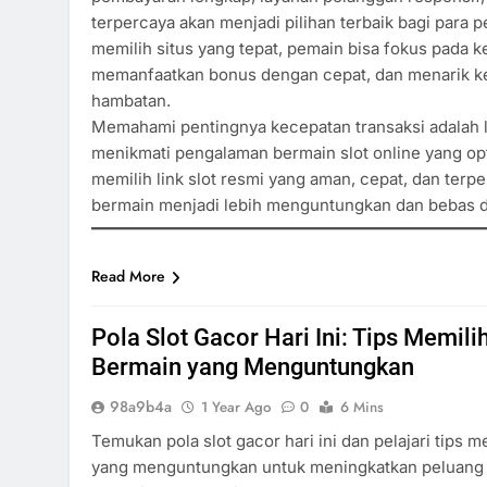
terpercaya akan menjadi pilihan terbaik bagi para p
memilih situs yang tepat, pemain bisa fokus pada 
memanfaatkan bonus dengan cepat, dan menarik 
hambatan.
Memahami pentingnya kecepatan transaksi adalah 
menikmati pengalaman bermain slot online yang opt
memilih link slot resmi yang aman, cepat, dan terpe
bermain menjadi lebih menguntungkan dan bebas dar
Read More
Pola Slot Gacor Hari Ini: Tips Memil
Bermain yang Menguntungkan
98a9b4a
1 Year Ago
0
6 Mins
Temukan pola slot gacor hari ini dan pelajari tips 
yang menguntungkan untuk meningkatkan peluang