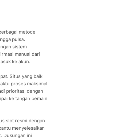
 berbagai metode
ingga pulsa.
engan sistem
irmasi manual dari
asuk ke akun.
pat. Situs yang baik
waktu proses maksimal
i prioritas, dengan
mpai ke tangan pemain
tus slot resmi dengan
bantu menyelesaikan
. Dukungan ini