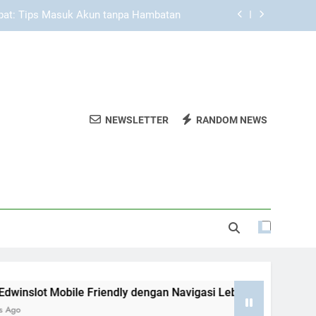
at: Tips Masuk Akun tanpa Hambatan
s untuk Pengalaman Akses yang Praktis
 untuk Akses Akun yang Lebih Terjaga
 Link Alternatif untuk Pengguna Baru
NEWSLETTER
RANDOM NEWS
at: Tips Masuk Akun tanpa Hambatan
s untuk Pengalaman Akses yang Praktis
 Rasa Autentik.
 untuk Akses Akun yang Lebih Terjaga
t Mobile Friendly dengan Navigasi Lebih Ringkas untuk Penga