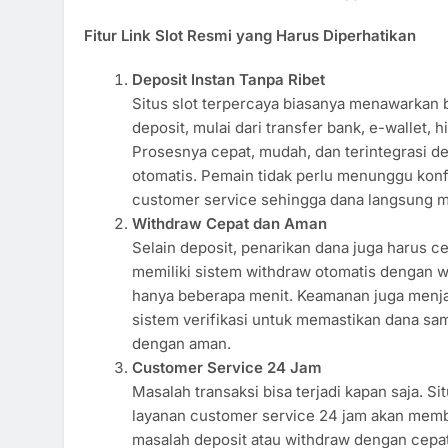
Fitur Link Slot Resmi yang Harus Diperhatikan
Deposit Instan Tanpa Ribet
Situs slot terpercaya biasanya menawarkan
deposit, mulai dari transfer bank, e-wallet, h
Prosesnya cepat, mudah, dan terintegrasi d
otomatis. Pemain tidak perlu menunggu konf
customer service sehingga dana langsung m
Withdraw Cepat dan Aman
Selain deposit, penarikan dana juga harus ce
memiliki sistem withdraw otomatis dengan 
hanya beberapa menit. Keamanan juga menjad
sistem verifikasi untuk memastikan dana sa
dengan aman.
Customer Service 24 Jam
Masalah transaksi bisa terjadi kapan saja. Si
layanan customer service 24 jam akan mem
masalah deposit atau withdraw dengan cepat