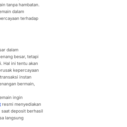
ain tanpa hambatan.
pemain dalam
percayaan terhadap
sar dalam
nang besar, tetapi
 Hal ini tentu akan
erusak kepercayaan
transaksi instan
senangan bermain,
pemain ingin
t
resmi menyediakan
saat deposit berhasil
isa langsung