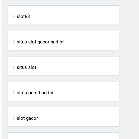
slot88
situs slot gacor hari ini
situs slot
slot gacor hari ini
slot gacor