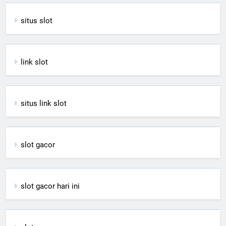
situs slot
link slot
situs link slot
slot gacor
slot gacor hari ini