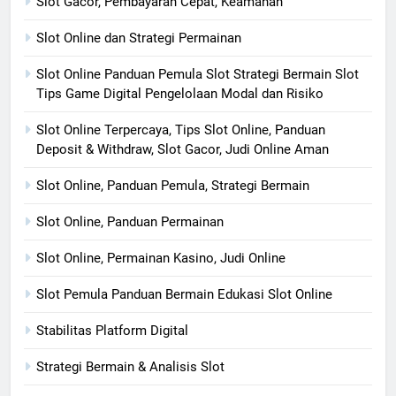
Slot Gacor, Pembayaran Cepat, Keamanan
Slot Online dan Strategi Permainan
Slot Online Panduan Pemula Slot Strategi Bermain Slot
Tips Game Digital Pengelolaan Modal dan Risiko
Slot Online Terpercaya, Tips Slot Online, Panduan
Deposit & Withdraw, Slot Gacor, Judi Online Aman
Slot Online, Panduan Pemula, Strategi Bermain
Slot Online, Panduan Permainan
Slot Online, Permainan Kasino, Judi Online
Slot Pemula Panduan Bermain Edukasi Slot Online
Stabilitas Platform Digital
Strategi Bermain & Analisis Slot