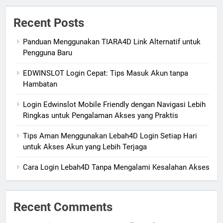
Recent Posts
Panduan Menggunakan TIARA4D Link Alternatif untuk
Pengguna Baru
EDWINSLOT Login Cepat: Tips Masuk Akun tanpa
Hambatan
Login Edwinslot Mobile Friendly dengan Navigasi Lebih
Ringkas untuk Pengalaman Akses yang Praktis
Tips Aman Menggunakan Lebah4D Login Setiap Hari
untuk Akses Akun yang Lebih Terjaga
Cara Login Lebah4D Tanpa Mengalami Kesalahan Akses
Recent Comments