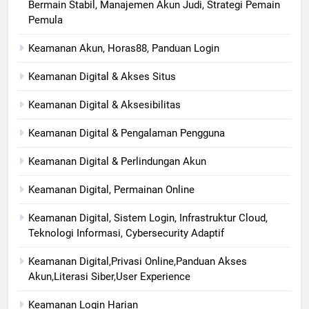
Bermain Stabil, Manajemen Akun Judi, Strategi Pemain
Pemula
Keamanan Akun, Horas88, Panduan Login
Keamanan Digital & Akses Situs
Keamanan Digital & Aksesibilitas
Keamanan Digital & Pengalaman Pengguna
Keamanan Digital & Perlindungan Akun
Keamanan Digital, Permainan Online
Keamanan Digital, Sistem Login, Infrastruktur Cloud,
Teknologi Informasi, Cybersecurity Adaptif
Keamanan Digital,Privasi Online,Panduan Akses
Akun,Literasi Siber,User Experience
Keamanan Login Harian