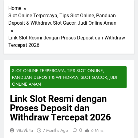
Home
Slot Online Terpercaya, Tips Slot Online, Panduan
Deposit & Withdraw, Slot Gacor, Judi Online Aman
Link Slot Resmi dengan Proses Deposit dan Withdraw
Tercepat 2026
SLOT ONLINE TERPERCAYA, TIPS SLOT ONLINE,
PANDUAN DEPOSIT & WITHDRAW, SLOT GACOR, JUDI
ONLINE AMAN
Link Slot Resmi dengan
Proses Deposit dan
Withdraw Tercepat 2026
0
98a9b4a
7 Months Ago
6 Mins