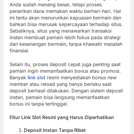
Anda sudah menang besar, tetapi proses
penarikan dana memakan waktu berhari-hari. Hal
ini tentu akan menurunkan kepuasan bermain dan
bahkan bisa merusak kepercayaan terhadap situs.
Sebaliknya, situs yang menawarkan transaksi
instan membuat pemain lebih fokus pada strategi
dan kesenangan bermain, tanpa khawatir masalah
finansial.
Selain itu, proses deposit cepat juga penting saat
pemain ingin memanfaatkan bonus atau promosi.
Banyak
link slot
resmi menyediakan bonus new
member atau reload yang hanya berlaku saat
deposit berhasil dilakukan. Dengan sistem deposit
instan, pemain bisa langsung memanfaatkan
bonus ini tanpa tertinggal.
Fitur Link Slot Resmi yang Harus Diperhatikan
Deposit Instan Tanpa Ribet