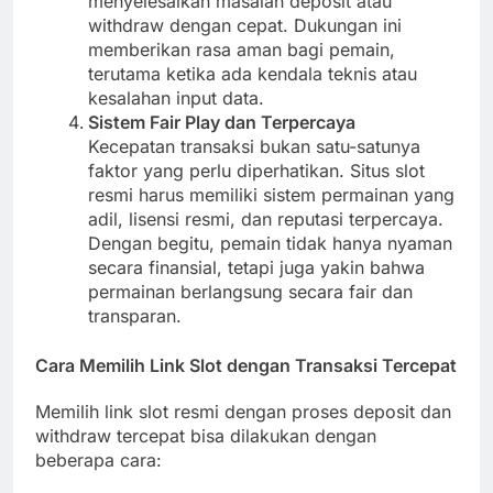
menyelesaikan masalah deposit atau
withdraw dengan cepat. Dukungan ini
memberikan rasa aman bagi pemain,
terutama ketika ada kendala teknis atau
kesalahan input data.
Sistem Fair Play dan Terpercaya
Kecepatan transaksi bukan satu-satunya
faktor yang perlu diperhatikan. Situs slot
resmi harus memiliki sistem permainan yang
adil, lisensi resmi, dan reputasi terpercaya.
Dengan begitu, pemain tidak hanya nyaman
secara finansial, tetapi juga yakin bahwa
permainan berlangsung secara fair dan
transparan.
Cara Memilih Link Slot dengan Transaksi Tercepat
Memilih link slot resmi dengan proses deposit dan
withdraw tercepat bisa dilakukan dengan
beberapa cara: