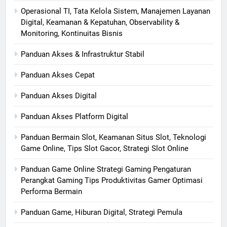
Operasional TI, Tata Kelola Sistem, Manajemen Layanan
Digital, Keamanan & Kepatuhan, Observability &
Monitoring, Kontinuitas Bisnis
Panduan Akses & Infrastruktur Stabil
Panduan Akses Cepat
Panduan Akses Digital
Panduan Akses Platform Digital
Panduan Bermain Slot, Keamanan Situs Slot, Teknologi
Game Online, Tips Slot Gacor, Strategi Slot Online
Panduan Game Online Strategi Gaming Pengaturan
Perangkat Gaming Tips Produktivitas Gamer Optimasi
Performa Bermain
Panduan Game, Hiburan Digital, Strategi Pemula