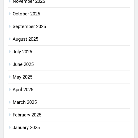
November 2025
October 2025
September 2025
August 2025
July 2025
June 2025
May 2025
April 2025
March 2025
February 2025
January 2025