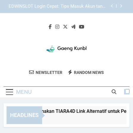
Skip
Login Edwinslot Mobile Friendly dengan Navigasi
to
Lebih Ringkas untuk Pengalaman Akses yang
Praktis
content
Tips Aman Menggunakan Lebah4D Login Setiap
Hari untuk Akses Akun yang Lebih Terjaga
Panduan Menggunakan TIARA4D Link Alternatif
untuk Pengguna Baru
EDWINSLOT Login Cepat: Tips Masuk Akun tanpa
Hambatan
Login Edwinslot Mobile Friendly dengan Navigasi
Lebih Ringkas untuk Pengalaman Akses yang
Gaeng Kunbl
Praktis
Nikmati Hidangan Khas Thailand Dari
Tips Aman Menggunakan Lebah4D Login Setiap
NEWSLETTER
RANDOM NEWS
Hari untuk Akses Akun yang Lebih Terjaga
Gaeng Kunbl, Restoran Dengan Cita Rasa
Autentik.
MENU
nduan Menggunakan TIARA4D Link Alternatif untuk Penggun
HEADLINES
Weeks Ago