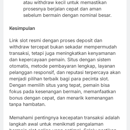
atau withdraw kecil untuk memastikan
prosesnya berjalan cepat dan aman
sebelum bermain dengan nominal besar.
Kesimpulan
Link slot resmi dengan proses deposit dan
withdraw tercepat bukan sekadar mempermudah
transaksi, tetapi juga meningkatkan kenyamanan
dan kepercayaan pemain. Situs dengan sistem
otomatis, metode pembayaran lengkap, layanan
pelanggan responsif, dan reputasi terpercaya akan
menjadi pilihan terbaik bagi para pecinta slot.
Dengan memilih situs yang tepat, pemain bisa
fokus pada kesenangan bermain, memanfaatkan
bonus dengan cepat, dan menarik kemenangan
tanpa hambatan.
Memahami pentingnya kecepatan transaksi adalah
langkah awal untuk menikmati pengalaman