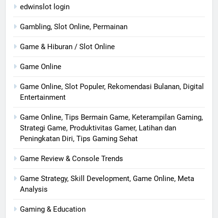
edwinslot login
Gambling, Slot Online, Permainan
Game & Hiburan / Slot Online
Game Online
Game Online, Slot Populer, Rekomendasi Bulanan, Digital
Entertainment
Game Online, Tips Bermain Game, Keterampilan Gaming,
Strategi Game, Produktivitas Gamer, Latihan dan
Peningkatan Diri, Tips Gaming Sehat
Game Review & Console Trends
Game Strategy, Skill Development, Game Online, Meta
Analysis
Gaming & Education