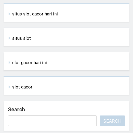
situs slot gacor hari ini
situs slot
slot gacor hari ini
slot gacor
Search
SEARCH