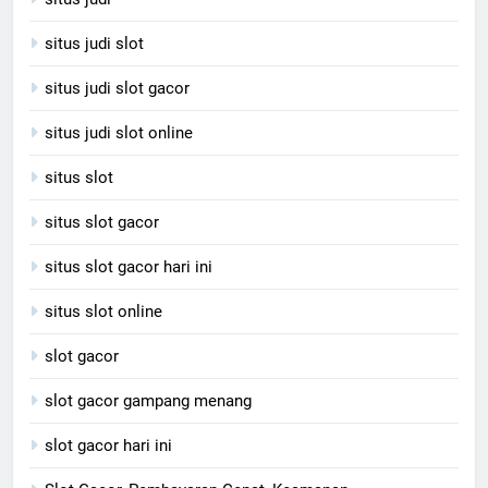
situs judi slot
situs judi slot gacor
situs judi slot online
situs slot
situs slot gacor
situs slot gacor hari ini
situs slot online
slot gacor
slot gacor gampang menang
slot gacor hari ini