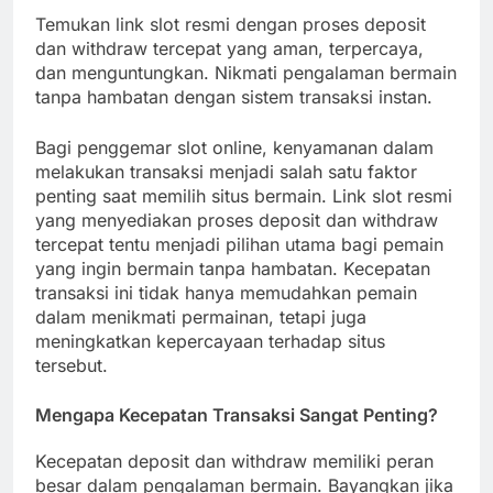
Temukan link slot resmi dengan proses deposit
dan withdraw tercepat yang aman, terpercaya,
dan menguntungkan. Nikmati pengalaman bermain
tanpa hambatan dengan sistem transaksi instan.
Bagi penggemar slot online, kenyamanan dalam
melakukan transaksi menjadi salah satu faktor
penting saat memilih situs bermain. Link slot resmi
yang menyediakan proses deposit dan withdraw
tercepat tentu menjadi pilihan utama bagi pemain
yang ingin bermain tanpa hambatan. Kecepatan
transaksi ini tidak hanya memudahkan pemain
dalam menikmati permainan, tetapi juga
meningkatkan kepercayaan terhadap situs
tersebut.
Mengapa Kecepatan Transaksi Sangat Penting?
Kecepatan deposit dan withdraw memiliki peran
besar dalam pengalaman bermain. Bayangkan jika