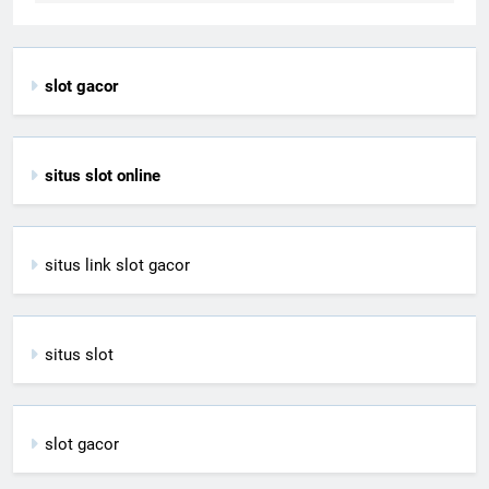
slot gacor
situs slot online
situs link slot gacor
situs slot
slot gacor