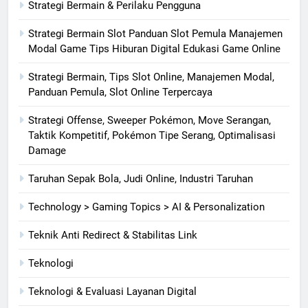
Strategi Bermain & Perilaku Pengguna
Strategi Bermain Slot Panduan Slot Pemula Manajemen
Modal Game Tips Hiburan Digital Edukasi Game Online
Strategi Bermain, Tips Slot Online, Manajemen Modal,
Panduan Pemula, Slot Online Terpercaya
Strategi Offense, Sweeper Pokémon, Move Serangan,
Taktik Kompetitif, Pokémon Tipe Serang, Optimalisasi
Damage
Taruhan Sepak Bola, Judi Online, Industri Taruhan
Technology > Gaming Topics > AI & Personalization
Teknik Anti Redirect & Stabilitas Link
Teknologi
Teknologi & Evaluasi Layanan Digital