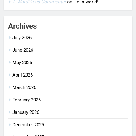
A WordPress Commenter
on
Hello world!
Archives
July 2026
June 2026
May 2026
April 2026
March 2026
February 2026
January 2026
December 2025